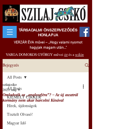
TÁRSADALMI ÖNSZERVEZŐDÉS
HONLAPJA
VERZÁR ÉVA művei – „Hogy valami nyomot
hagyjak magam után..."
VARGA DOMOKOS GYÖRGY művei
itt
és a
wikin
Bejegyzés
All Posts
szilajcsiko
All Posts
2023. máj. 9.
Omladozik az „angloszféra”? – Az új ausztrál
KIEMELT CIKKEK
kormány nem akar harcolni Kínával
Hírek, újdonságok
Tisztelt Olvasó!
Magyar Idő