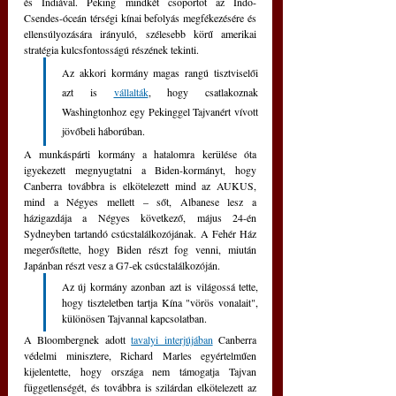
és Indiával. Peking mindkét csoportot az Indo-
Csendes-óceán térségi kínai befolyás megfékezésére és 
ellensúlyozására irányuló, szélesebb körű amerikai 
stratégia kulcsfontosságú részének tekinti. 
Az akkori kormány magas rangú tisztviselői 
azt is 
vállalták
, hogy csatlakoznak 
Washingtonhoz egy Pekinggel Tajvanért vívott 
jövőbeli háborúban.
A munkáspárti kormány a hatalomra kerülése óta 
igyekezett megnyugtatni a Biden-kormányt, hogy 
Canberra továbbra is elkötelezett mind az AUKUS, 
mind a Négyes mellett – sőt, Albanese lesz a 
házigazdája a Négyes következő, május 24-én 
Sydneyben tartandó csúcstalálkozójának. A Fehér Ház 
megerősítette, hogy Biden részt fog venni, miután 
Japánban részt vesz a G7-ek csúcstalálkozóján.
Az új kormány azonban azt is világossá tette, 
hogy tiszteletben tartja Kína "vörös vonalait", 
különösen Tajvannal kapcsolatban.
A Bloombergnek adott 
tavalyi interjújában
 Canberra 
védelmi minisztere, Richard Marles egyértelműen 
kijelentette, hogy országa nem támogatja Tajvan 
függetlenségét, és továbbra is szilárdan elkötelezett az 