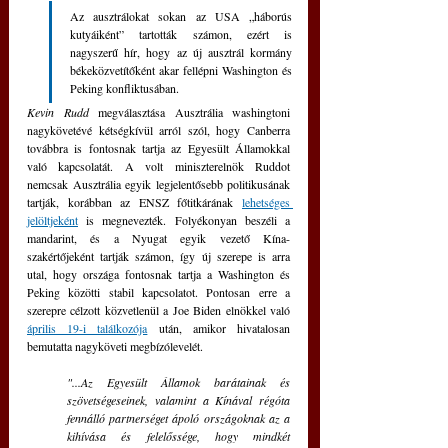
Az ausztrálokat sokan az USA „háborús 
kutyáiként” tartották számon, ezért is 
nagyszerű hír, hogy az új ausztrál kormány 
békeközvetítőként akar fellépni Washington és 
Peking konfliktusában.
Kevin Rudd
 megválasztása Ausztrália washingtoni 
nagykövetévé kétségkívül arról szól, hogy Canberra 
továbbra is fontosnak tartja az Egyesült Államokkal 
való kapcsolatát. A volt miniszterelnök Ruddot 
nemcsak Ausztrália egyik legjelentősebb politikusának 
tartják, korábban az ENSZ főtitkárának 
lehetséges 
jelöltjeként
 is megnevezték. Folyékonyan beszéli a 
mandarint, és a Nyugat egyik vezető Kína-
szakértőjeként tartják számon, így új szerepe is arra 
utal, hogy országa fontosnak tartja a Washington és 
Peking közötti stabil kapcsolatot. Pontosan erre a 
szerepre célzott közvetlenül a Joe Biden elnökkel való 
április 19-i találkozója
 után, amikor hivatalosan 
bemutatta nagyköveti megbízólevelét.
"...Az Egyesült Államok barátainak és 
szövetségeseinek, valamint a Kínával régóta 
fennálló partnerséget ápoló országoknak az a 
kihívása és felelőssége, hogy mindkét 