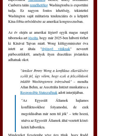
Canberra talán 
remélhetőleg
 Washingtonba is exportálni 
tudja. Ez nagyon fontos lehetőség, tekintettel 
Washington saját militarista tendenciáira és a kétpárti 
Kína-fóbia erősödésére az amerikai kongresszusban.
Az év elején az amerikai légierő egyik magas rangú 
tábornoka azt 
jósolta
, hogy már 2025-ben háború törhet 
ki Kínával Tajvan miatt. Wong külügyminiszter óva 
intett az általa "
őrjöngő vitáknak
" nevezett 
párbeszédektől, amelyek ilyen drasztikus jóslatokra 
adhatnak okot.
"Amikor Penny Wong a konfliktus elkerülésére 
szólít fel, úgy vélem, hogy ezek a felszólítások 
inkább Washingtonra irányulnak" 
– mondta 
Allan Behm, az Ausztrália Intézet munkatársa a 
Responsible Statecraftnak
 adott interjújában. 
"Az Egyesült Államok hajlamos 
konfliktusokhoz folyamodni, de ezek 
megoldásában már nem túl jók" – tette hozzá, 
utalva az Egyesült Államok által vezetett közel-
keleti háborúkra.
Mindezeket figyelembe véve úgy tűnik, hogy Rudd 