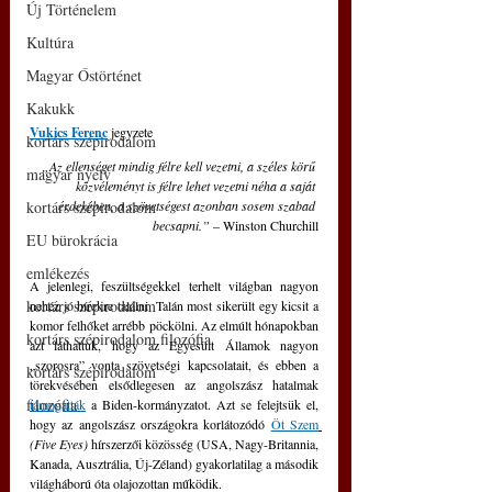
Új Történelem
Kultúra
Magyar Őstörténet
Kakukk
Vukics Ferenc
 jegyzete
kortárs szépirodalom
„Az ellenséget mindig félre kell vezetni, a széles körű 
magyar nyelv
közvéleményt is félre lehet vezetni néha a saját 
kortárs szépirodalom
érdekében, a szövetségest azonban sosem szabad 
becsapni.” 
– Winston Churchill
EU bürokrácia
emlékezés
A jelenlegi, feszültségekkel terhelt világban nagyon 
kortárs szépirodalom
nehéz jó hírekre találni. Talán most sikerült egy kicsit a 
komor felhőket arrébb pöckölni. Az elmúlt hónapokban 
kortárs szépirodalom filozófia
azt láthattuk, hogy az Egyesült Államok nagyon 
„szorosra” vonta szövetségi kapcsolatait, és ebben a 
kortárs szépirodalom
törekvésében elsődlegesen az angolszász hatalmak 
filozófia
támogatták
 a Biden-kormányzatot. Azt se felejtsük el, 
hogy az angolszász országokra korlátozódó 
Öt Szem
(Five Eyes)
 hírszerzői közösség (USA, Nagy-Britannia, 
Kanada, Ausztrália, Új-Zéland) gyakorlatilag a második 
világháború óta olajozottan működik.