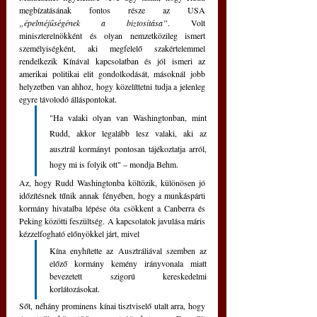
megbízatásának fontos része az USA 
„épelméjűségének a biztosítása”
. Volt 
miniszterelnökként és olyan nemzetközileg ismert 
személyiségként, aki megfelelő szakértelemmel 
rendelkezik Kínával kapcsolatban és jól ismeri az 
amerikai politikai elit gondolkodását, másoknál jobb 
helyzetben van ahhoz, hogy közelíttetni tudja a jelenleg 
egyre távolodó álláspontokat.
"Ha valaki olyan van Washingtonban, mint 
Rudd, akkor legalább lesz valaki, aki az 
ausztrál kormányt pontosan tájékoztatja arról, 
hogy mi is folyik ott" – mondja Behm.
Az, hogy Rudd Washingtonba költözik, különösen jó 
időzítésnek tűnik annak fényében, hogy a munkáspárti 
kormány hivatalba lépése óta csökkent a Canberra és 
Peking közötti feszültség. A kapcsolatok javulása máris 
kézzelfogható előnyökkel járt, mivel 
Kína enyhítette az Ausztráliával szemben az 
előző kormány kemény irányvonala miatt 
bevezetett szigorú kereskedelmi 
korlátozásokat.
Sőt, néhány prominens kínai tisztviselő utalt arra, hogy 