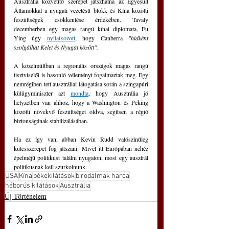
Ausztrália közvetítő szerepet játszhatna az Egyesült 
Államokkal a nyugati vezetésű blokk és Kína közötti 
feszültségek csökkentése érdekében. Tavaly 
decemberben egy magas rangú kínai diplomata, Fu 
Ying úgy 
nyilatkozott
, hogy Canberra
 "hídként 
szolgálhat Kelet és Nyugat között".
A közelmúltban a regionális országok magas rangú 
tisztviselői is hasonló véleményt fogalmaztak meg. Egy 
nemrégiben tett ausztráliai látogatása során a szingapúri 
külügyminiszter azt 
mondta
, hogy Ausztrália jó 
helyzetben van ahhoz, hogy a Washington és Peking 
közötti növekvő feszültséget oldva, segítsen a régió 
biztonságának stabilizálásában.
Ha ez így van, abban Kevin Rudd valószínűleg 
kulcsszerepet fog játszani. Mivel itt Európában nehéz 
épelméjű politikust találni nyugaton, most egy ausztrál 
politikusnak kell szurkolnunk.
USA
Kína
békekilátások
birodalmak harca
háborús kilátások
Ausztrália
Új Történelem