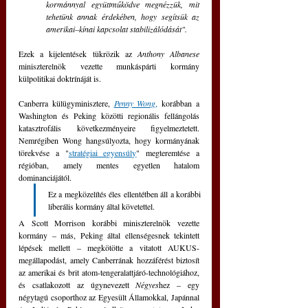
kormánnyal együttműködve megnézzük, mit 
tehetünk annak érdekében, hogy segítsük az 
amerikai–kínai kapcsolat stabilizálódását". 
Ezek a kijelentések tükrözik az 
Anthony Albanese
miniszterelnök vezette munkáspárti kormány 
külpolitikai doktrínáját is.
Canberra külügyminisztere, 
Penny Wong
,
 korábban a 
Washington és Peking közötti regionális fellángolás 
katasztrofális következményeire figyelmeztetett. 
Nemrégiben Wong hangsúlyozta, hogy kormányának 
törekvése a "
stratégiai egyensúly
" megteremtése a 
régióban, amely mentes egyetlen hatalom 
dominanciájától.
Ez a megközelítés éles ellentétben áll a korábbi 
liberális kormány által követettel. 
A Scott Morrison korábbi miniszterelnök vezette 
kormány – más, Peking által ellenségesnek tekintett 
lépések mellett – megkötötte a vitatott AUKUS-
megállapodást, amely Canberrának hozzáférést biztosít 
az amerikai és brit atom-tengeralattjáró-technológiához, 
és csatlakozott az úgynevezett 
Négyes
hez – egy 
négytagú csoporthoz az Egyesült Államokkal, Japánnal 