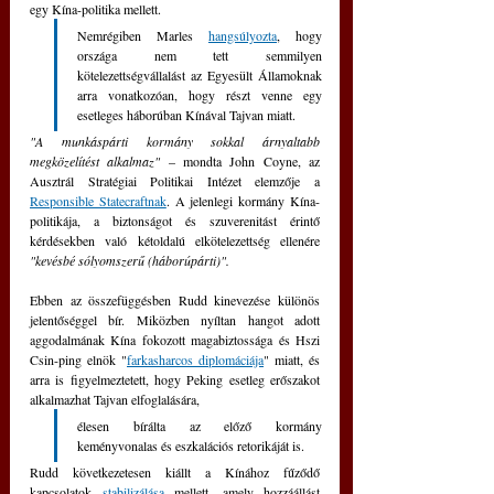
egy Kína-politika mellett.
Nemrégiben Marles 
hangsúlyozta
, hogy 
országa nem tett semmilyen 
kötelezettségvállalást az Egyesült Államoknak 
arra vonatkozóan, hogy részt venne egy 
esetleges háborúban Kínával Tajvan miatt.
"A munkáspárti kormány sokkal árnyaltabb 
megközelítést alkalmaz"
 – mondta John Coyne, az 
Ausztrál Stratégiai Politikai Intézet elemzője a 
Responsible Statecraftnak
. A jelenlegi kormány Kína-
politikája, a biztonságot és szuverenitást érintő 
kérdésekben való kétoldalú elkötelezettség ellenére 
"kevésbé sólyomszerű (háborúpárti)".
Ebben az összefüggésben Rudd kinevezése különös 
jelentőséggel bír. Miközben nyíltan hangot adott 
aggodalmának Kína fokozott magabiztossága és Hszi 
Csin-ping elnök "
farkasharcos diplomáciája
" miatt, és 
arra is figyelmeztetett, hogy Peking esetleg erőszakot 
alkalmazhat Tajvan elfoglalására, 
élesen bírálta az előző kormány 
keményvonalas és eszkalációs retorikáját is.
Rudd következetesen kiállt a Kínához fűződő 
kapcsolatok 
stabilizálása
 mellett, amely hozzáállást 