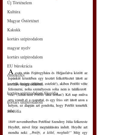
Új Történelem
Kultúra
Magyar Őstörténet
Kakukk
kortárs szépirodalom
magyar nyelv
kortárs szépirodalom
EU bürokrácia
A
 csata után Fejéregyháza és Héjjasfalva között az 
emlékezés
Ispánkút közelében egy leszúrt felkelőtisztet látott az 
kortárs szépirodalom
osztrák őrnagy (lóhátról, estefelé!), akiben Petőfit vélte 
felismerni, noha személyesen soha nem is találkozott  
kortárs szépirodalom filozófia
vele! (Tehát nem Petőfit látta holtan!) Két nap múlva 
arra vonult el a csapattal, és egy friss sírt látott azon a 
kortárs szépirodalom
helyen, ez alapján azt gondolta, hogy Petőfit temették 
filozófia
oda!
1849 novemberében Petőfiné Szendrey Júlia felkereste 
Heydtét, mivel férje megtalálására indult. Heydte azt 
mondta neki: 
„Petőfy, a költő, meghalt!”
 Még egy 