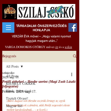
TÁRSADALMI ÖNSZERVEZŐDÉS
HONLAPJA
VERZÁR ÉVA művei – „Hogy valami nyomot
hagyjak magam után..."
VARGA DOMOKOS GYÖRGY művei
itt
és a
wikin
Bejegyzés
All Posts
szilajcsiko
All Posts
2025. aug. 15.
Petőfi sírhelyei – Heydte szerint (Magi Zsolt László
KIEMELT CIKKEK
feljegyzése)
Hírek, újdonságok
Frissítve:
2025. aug. 17.
Tisztelt Olvasó!
(Báró August von Heydte osztrák őrnagy az egyik 
koronatanú azok számára, akik Petőfi segesvári eleste 
Magyar Idő
mellett kardoskodnak... – a Szerk.)