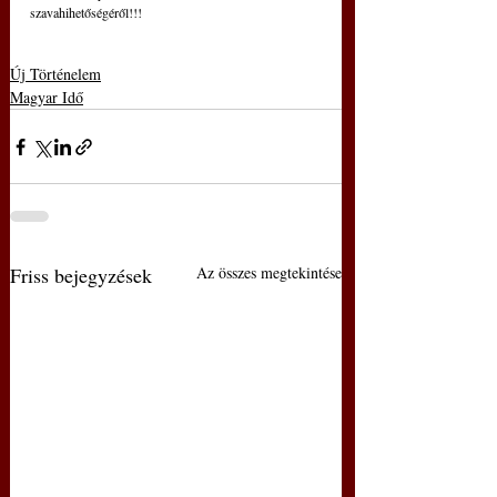
szavahihetőségéről!!!
Új Történelem
Magyar Idő
Friss bejegyzések
Az összes megtekintése