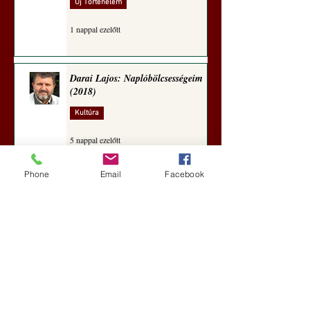
Új Történelem
1 nappal ezelőtt
Darai Lajos: Naplóbölcsességeim
(2018)
Kultúra
5 nappal ezelőtt
Phone
Email
Facebook
A Rothschildok és a Pentagon
bizalmas feljegyzése: „Hét ország
kiiktatása… Irán végleges
legyőzése”
Új Történelem
5 nappal ezelőtt