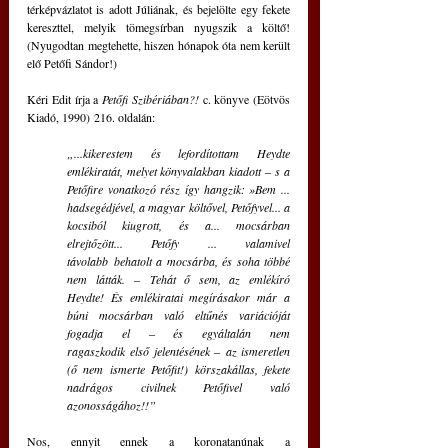
térképvázlatot is adott Júliának, és bejelölte egy fekete 
kereszttel, melyik tömegsírban nyugszik a költő! 
(Nyugodtan megtehette, hiszen hónapok óta nem került 
elő Petőfi Sándor!) 
Kéri Edit írja a 
Petőfi Szibériában?! 
c. könyve (Eötvös 
Kiadó, 1990) 216. oldalán: 
„...kikerestem és lefordítottam Heydte 
emlékiratát, melyet könyvalakban kiadott ‒ s a 
Petőfire vonatkozó rész így hangzik: »Bem ... 
hadsegédjével, a magyar költővel, Petőfyvel... a 
kocsiból kiugrott, és a... mocsárban 
elrejtőzött... Petőfy ... valamivel 
távolabb behatolt a mocsárba, és soha többé 
nem látták. ‒ Tehát ő sem, az emlékíró 
Heydte! És emlékiratai megírásakor már a 
búni mocsárban való eltűnés variációját 
fogadja el ‒ és egyáltalán nem 
ragaszkodik első jelentésének ‒ az ismeretlen 
(ő nem ismerte Petőfit!) körszakállas, fekete 
nadrágos civilnek Petőfivel való 
azonosságához!!”
Nos, ennyit ennek a koronatanúnak a 