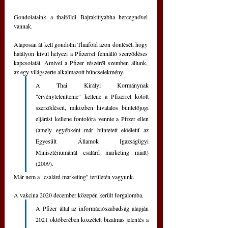
Gondolataink a thaiföldi Bajrakitiyabha hercegnővel 
vannak. 
Alaposan át kell gondolni Thaiföld azon döntését, hogy 
hatályon kívül helyezi a Pfizerrel fennálló szerződéses 
kapcsolatát. Amivel a Pfizer részéről szemben állunk, 
az egy világszerte alkalmazott bűncselekmény. 
A Thai Királyi Kormánynak 
"érvénytelenítenie" kellene a Pfizerrel kötött 
szerződéseit, miközben hivatalos büntetőjogi 
eljárást kellene fontolóra vennie a Pfizer ellen 
(amely egyébként már büntetett előéletű az 
Egyesült Államok Igazságügyi 
Minisztériumánál csalárd marketing miatt) 
(2009). 
Már nem a "csalárd marketing" területén vagyunk. 
A vakcina 2020 december közepén került forgalomba. 
A Pfizer által az információszabadság alapján 
2021 októberében közzétett bizalmas jelentés a 