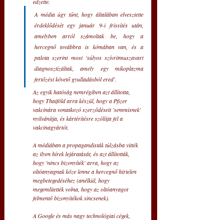
edzette.
A média úgy tűnt, hogy általában elvesztette 
érdeklődését egy január 9-i frissítés után, 
amelyben arról számoltak be, hogy a 
hercegnő továbbra is kómában van, és a 
palota szerint most 'súlyos szívritmuszavart 
diagnosztizáltak, amely egy mikoplazma 
fertőzést követő gyulladásból ered'.
Az egyik hatóság nemrégiben azt állította, 
hogy Thaiföld arra készül, hogy a Pfizer 
vakcinára vonatkozó szerződéseit 'semmisnek' 
nyilvánítja, és kártérítésre szólítja fel a 
vakcinagyártót.
A médiában a propagandisták túlzásba vitték 
az ilyen hírek lejáratását, és azt állították, 
hogy 'nincs bizonyíték' arra, hogy az 
oltóanyagnak köze lenne a hercegnő hirtelen 
megbetegedéséhez (anélkül, hogy 
megemlítették volna, hogy az oltóanyagot 
felmentő bizonyítékok sincsenek). 
A Google és más nagy technológiai cégek, 