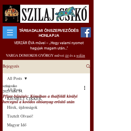
TÁRSADALMI ÖNSZERVEZŐDÉS
HONLAPJA
VERZÁR ÉVA művei – „Hogy valami nyomot
hagyjak magam után..."
VARGA DOMOKOS GYÖRGY művei
itt
és a
wikin
Bejegyzés
All Posts
szilajcsiko
All Posts
2023. febr. 14.
Pfizer-bűnözés: Kómában a thaiföldi királyi
KIEMELT CIKKEK
hercegnő a kovidos oltóanyag-erősítő után
Hírek, újdonságok
Tisztelt Olvasó!
Magyar Idő