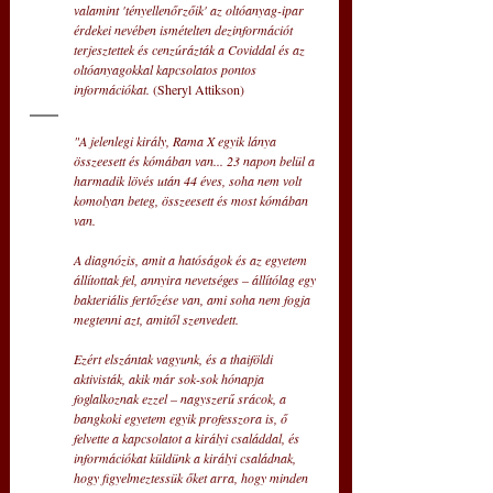
valamint 'tényellenőrzőik' az oltóanyag-ipar 
érdekei nevében ismételten dezinformációt 
terjesztettek és cenzúrázták a Coviddal és az 
oltóanyagokkal kapcsolatos pontos 
információkat. 
(Sheryl Attikson)
"A jelenlegi király, Rama X egyik lánya 
összeesett és kómában van... 23 napon belül a 
harmadik lövés után 44 éves, soha nem volt 
komolyan beteg, összeesett és most kómában 
van.
A diagnózis, amit a hatóságok és az egyetem 
állítottak fel, annyira nevetséges – állítólag egy 
bakteriális fertőzése van, ami soha nem fogja 
megtenni azt, amitől szenvedett.
Ezért elszántak vagyunk, és a thaiföldi 
aktivisták, akik már sok-sok hónapja 
foglalkoznak ezzel – nagyszerű srácok, a 
bangkoki egyetem egyik professzora is, ő 
felvette a kapcsolatot a királyi családdal, és 
információkat küldünk a királyi családnak, 
hogy figyelmeztessük őket arra, hogy minden 