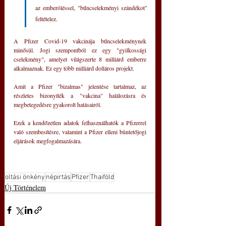
az emberöléssel, "bűncselekményi szándékot" 
feltételez.
A Pfizer Covid-19 vakcinája bűncselekménynek 
minősül. Jogi szempontból ez egy "gyilkossági 
cselekmény", amelyet világszerte 8 milliárd emberre 
alkalmaznak. Ez egy több milliárd dolláros projekt.
Amit a Pfizer "bizalmas" jelentése tartalmaz, az 
részletes bizonyíték a "vakcina" halálozásra és 
megbetegedésre gyakorolt hatásairól.
Ezek a kendőzetlen adatok felhasználhatók a Pfizerrel 
való szembesítésre, valamint a Pfizer elleni büntetőjogi 
eljárások megfogalmazására.
oltási önkény
népirtás
Pfizer
Thaiföld
Új Történelem