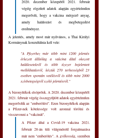
2020. december közepétől 2021. február 
végéig rögzített adatok alapján egyértelműen 
megerősíti, hogy a vakcina mérgező anyag, 
amely halálozást és megbetegedést 
eredményez. 
A jelentés, amely most már nyilvános, a Thai Királyi 
Kormánynak konzultálnia kell vele:
"A Pfizerhez már több mint 1200 jelentés 
érkezett állítólag a vakcina által okozott 
halálesetekről és több tízezer bejelentett 
mellékhatásról, köztük 270 terhességből 23 
esetben spontán vetélésről és több mint 2000 
szívbetegségről szóló jelentésről."
A bizonyítékok elsöprőek. A 2020. december közepétől 
2021. február végéig összegyűjtött adatok egyértelműen 
megerősítik az "emberölést". Ezen bizonyítékok alapján 
a Pfizer-nek kötelessége volt azonnal törölni és 
visszavonni a "vakcinát". 
A Pfizer által a Covid-19 vakcina 2021. 
február 28-án túli világméretű forgalmazása 
már nem "emberölés". A 
gyilkosság
, szemben 