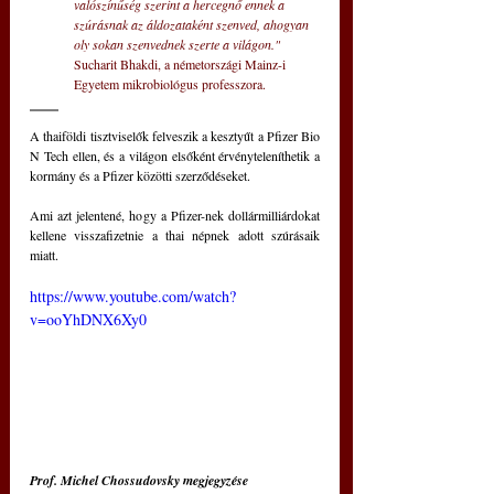
valószínűség szerint a hercegnő ennek a 
szúrásnak az áldozataként szenved, ahogyan 
oly sokan szenvednek szerte a világon." 
Sucharit Bhakdi, a németországi Mainz-i 
Egyetem mikrobiológus professzora.
A thaiföldi tisztviselők felveszik a kesztyűt a Pfizer Bio 
N Tech ellen, és a világon elsőként érvényteleníthetik a 
kormány és a Pfizer közötti szerződéseket.
Ami azt jelentené, hogy a Pfizer-nek dollármilliárdokat 
kellene visszafizetnie a thai népnek adott szúrásaik 
miatt.
https://www.youtube.com/watch?
v=ooYhDNX6Xy0
Prof. Michel Chossudovsky megjegyzése