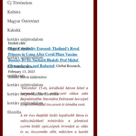
Új Történelem
Kultúra
Magyar Őstörténet
Kakukk
kortárs szépirodalom
Eredeti cikk:
magyar nyelv
Pfizer Criminality Exposed: Thailand’s Royal 
Princess in Coma After Covid Pfizer Vaccine 
kortárs szépirodalom
Booster, By Dr. Sucharit Bhakdi, Prof Michel 
Chossudovsky, and Redacted
; Global Research, 
EU bürokrácia
February 13, 2023
emlékezés
Schiller Mária küldeménye
kortárs szépirodalom
"December 15-én, körülbelül három héttel a 
kortárs szépirodalom filozófia
harmadik Pfizer emlékeztető oltása után 
Bajrakitiyabha Narendira Debyavati hercegnő 
kortárs szépirodalom
szívproblémákkal összeesett és kómába esett.
filozófia
A 44 éves thaiföldi király legidősebb lánya és 
valószínűsíthető trónörökös a jelentések 
szerint kiváló egészségnek örvendett az oltás 
és az összeomlás előtt, miközben a kutyáit 