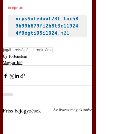
Itt írjon alá!
nrpsSotedoul73t tac58
9h99h679fi2h8t3c11924
4f9ógti95i1024
.h21
jogállamiság és demokrácia
Új Történelem
Magyar Idő
Friss bejegyzések
Az összes megtekintése