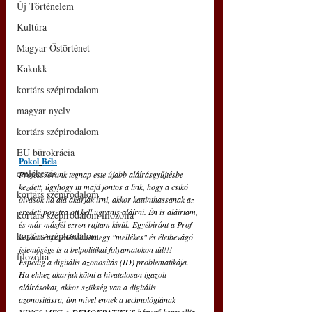
Új Történelem
Kultúra
Magyar Őstörténet
Kakukk
kortárs szépirodalom
magyar nyelv
kortárs szépirodalom
EU bürokrácia
Pokol
Béla
emlékezés
Professzorunk tegnap este újabb aláírásgyűjtésbe 
kezdett, úgyhogy itt majd fontos a link, hogy a csikó 
kortárs szépirodalom
olvasók ha alá akarják írni, akkor kattinthassanak az 
eredeti posztra ott kell ugyanis aláírni. Én is aláírtam, 
kortárs szépirodalom filozófia
és már másfél ezren rajtam kívül. Egyébiránt a Prof 
kortárs szépirodalom
kezdeményezésének van egy "mellékes" és életbevágó 
jelentősége is a belpolitikai folyamatokon túl!!! 
filozófia
Éspedig a digitális azonosítás (ID) problematikája. 
Ha ehhez akarjuk kötni a hivatalosan igazolt 
aláírásokat, akkor szükség van a digitális 
azonosításra, ám mivel ennek a technológiának 