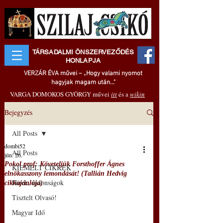
TÁRSADALMI ÖNSZERVEZŐDÉS
HONLAPJA
VERZÁR ÉVA művei – „Hogy valami nyomot
hagyjak magam után..."
VARGA DOMOKOS GYÖRGY művei
itt
és a
wikin
Bejegyzés
All Posts
dombi52
All Posts
jún. 26.
Pokol prof: Követeljük Forsthoffer Ágnes
KIEMELT CIKKEK
elnökasszony lemondását! (Tallián Hedvig
Hírek, újdonságok
cikkajánlója)
Tisztelt Olvasó!
Magyar Idő