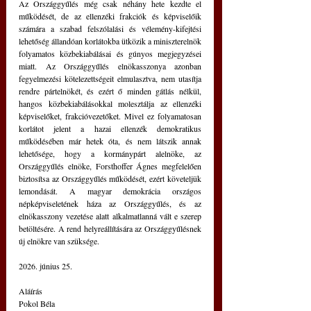
Az Országgyűlés még csak néhány hete kezdte el 
működését, de az ellenzéki frakciók és képviselőik 
számára a szabad felszólalási és vélemény-kifejtési 
lehetőség állandóan korlátokba ütközik a miniszterelnök 
folyamatos közbekiabálásai és gúnyos megjegyzései 
miatt. Az Országgyűlés elnökasszonya azonban 
fegyelmezési kötelezettségeit elmulasztva, nem utasítja 
rendre pártelnökét, és ezért ő minden gátlás nélkül, 
hangos közbekiabálásokkal molesztálja az ellenzéki 
képviselőket, frakcióvezetőket. Mivel ez folyamatosan 
korlátot jelent a hazai ellenzék demokratikus 
működésében már hetek óta, és nem látszik annak 
lehetősége, hogy a kormánypárt alelnöke, az 
Országgyűlés elnöke, Forsthoffer Ágnes megfelelően 
biztosítsa az Országgyűlés működését, ezért követeljük 
lemondását. A magyar demokrácia országos 
népképviseletének háza az Országgyűlés, és az 
elnökasszony vezetése alatt alkalmatlanná vált e szerep 
betöltésére. A rend helyreállítására az Országgyűlésnek 
új elnökre van szüksége.
2026. június 25.
Aláírás
Pokol Béla