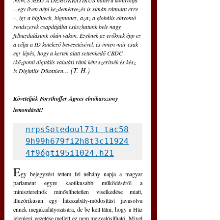
NINCS MEG A DEMOKRATIKUS hátterű kontrollja 
‒
 egy ilyen népi kezdeményezés is simán rámutat erre 
‒,
 így a bightech, bigmoney, azaz a globális elnyomó 
rendszerek csapdájába csúszhatunk bele nagy 
felbuzdulásunk okán vakon. Ezeknek az erőknek épp ez 
a célja a ID kötelező bevezetésével, és innen már csak 
egy lépés, hogy a kertek alatt settenkedő CBDC 
(központi digitális valutát) ránk kényszerítsék és kész 
.. (T. H.) 
is Digitális Diktatúra.
Követeljük Forsthoffer Ágnes elnökasszony 
lemondását!
nrpsSotedoul73t tac58
9h99h679fi2h8t3c11924
4f9ógti95i1024.h21
E
gy bejegyzést tettem fel néhány napja a magyar 
parlament egyre kaotikusabb működéséről a 
miniszterelnök minősíthetetlen viselkedése miatt, 
illuzórikusan egy házszabály-módosítást javasolva 
ennek megakadályozására, de be kell látni, hogy a Ház 
jelenlegi vezetése mellett ez nem megvalósítható. Mivel 