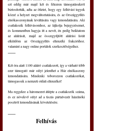
ezt eddig már majd két és félezren támogatásukról 
biztosították, adta az ötletet, hogy egy felhívást tegyek 
közzé a helyzet megváltoztatására, és az Országgyűlés 
elnökasszonyának leváltására vagy lemondatására. Aki 
csatlakozik felhívásomhoz, az lájkolja bejegyzésemet, 
és kommentben hagyja itt a nevét, én pedig beiktatom 
az aláírását, majd az összegyűjtött aláírási listát 
elküldöm az Országgyűlés ellenzéki frakcióihoz. 
valamint a nagy online portálok szerkesztőségeihez.
Két óra alatt 1100 aláíró csatlakozott, így a várható több 
ezer támogató már súlyt jelenthet a Ház elnökaszony 
lemondatására. Mindenki toborozzon csatlakozókat, 
támogassuk a nemzeti oldali ellenzéket!
Ma reggekre a háromezret átlépte a csatlakozók száma, 
és ez növekvő súlyt ad a tiszás pártalvezér házelnöki 
posztról lemondásának követelésére.
Felhívás