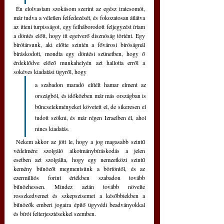
 Én elolvastam szokásom szerint az egész iratcsomót, 
már tudva a véletlen felfedezését, és fokozatosan átlátva 
az itteni turpisságot, egy felháborodott feljegyzést írtam 
a döntés előtt, hogy itt egetverő disznóság történt. Egy 
bírótársunk, aki előtte szintén a fővárosi bíróságnál 
bíráskodott, mondta egy döntési szünetben, hogy ő 
érdeklődve előző munkahelyén azt hallotta erről a 
sokéves kiadatási ügyről, hogy 
a szabadon maradó elítélt hamar elment az 
országból, és időközben már más országban is 
bűncselekményeket követett el, de sikeresen el 
tudott szökni, és már régen Izraelben él, ahol 
nincs kiadatás.
 Nekem akkor az jött le, hogy a jog magasabb szintű 
védelmére szolgáló alkotmánybíráskodás a jelen 
esetben azt szolgálta, hogy egy nemzetközi szintű 
kemény bűnözőt megmentsünk a börtöntől, és az 
ezermilliós forint értékben szabadon tovább 
bűnözhessen. Mindez aztán tovább növelte 
rosszkedvemet és szkepszisemet a későbbiekben a 
bűnözők emberi jogaira építő ügyvédi beadványokkal 
és bírói felterjesztésekkel szemben.