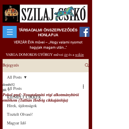
TÁRSADALMI ÖNSZERVEZŐDÉS
HONLAPJA
VERZÁR ÉVA művei – „Hogy valami nyomot
hagyjak magam után..."
VARGA DOMOKOS GYÖRGY művei
itt
és a
wikin
Bejegyzés
All Posts
dombi52
All Posts
júl. 1.
Pokol prof: Nyugtalanító régi alkotmánybírói
KIEMELT CIKKEK
emlékem (Tallián Hedvig cikkajánlója)
Hírek, újdonságok
Tisztelt Olvasó!
Magyar Idő