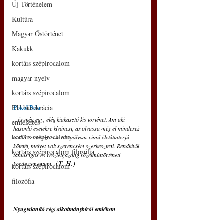
Új Történelem
Kultúra
Magyar Őstörténet
Kakukk
kortárs szépirodalom
magyar nyelv
kortárs szépirodalom
EU bürokrácia
Pokol
Béla
...és még egy, elég kiakasztó kis történet. Ám aki 
emlékezés
hasonló esetekre kíváncsi, az olvassa még el mindezek 
kortárs szépirodalom
mellé Professzor úr Életpályám című életútinterjú-
kötetét, melyet volt szerencsém szerkeszteni. Rendkívül 
kortárs szépirodalom filozófia
tanulságos és részletgazdag közelmúttörténeti 
(T. H.) 
kordokumentum.  
kortárs szépirodalom
filozófia
Nyugtalanító régi alkotmánybírói emlékem