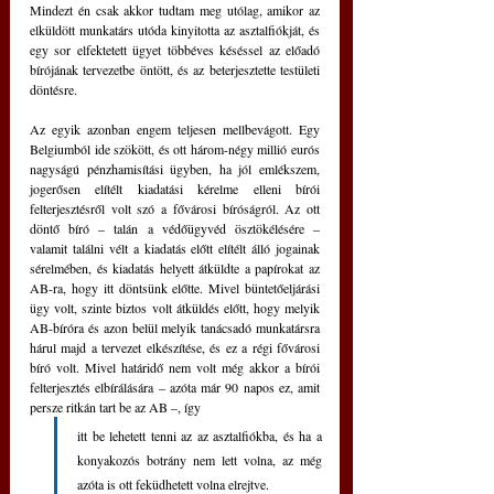
Mindezt én csak akkor tudtam meg utólag, amikor az 
elküldött munkatárs utóda kinyitotta az asztalfiókját, és 
egy sor elfektetett ügyet többéves késéssel az előadó 
bírójának tervezetbe öntött, és az beterjesztette testületi 
döntésre. 
Az egyik azonban engem teljesen mellbevágott. Egy 
Belgiumból ide szökött, és ott három-négy millió eurós 
nagyságú pénzhamisítási ügyben, ha jól emlékszem, 
jogerősen elítélt kiadatási kérelme elleni bírói 
felterjesztésről volt szó a fővárosi bíróságról. Az ott 
döntő bíró – talán a védőügyvéd ösztökélésére – 
valamit találni vélt a kiadatás előtt elítélt álló jogainak 
sérelmében, és kiadatás helyett átküldte a papírokat az 
AB-ra, hogy itt döntsünk előtte. Mivel büntetőeljárási 
ügy volt, szinte biztos volt átküldés előtt, hogy melyik 
AB-bíróra és azon belül melyik tanácsadó munkatársra 
hárul majd a tervezet elkészítése, és ez a régi fővárosi 
bíró volt. Mivel határidő nem volt még akkor a bírói 
felterjesztés elbírálására – azóta már 90 napos ez, amit 
persze ritkán tart be az AB –, így 
itt be lehetett tenni az az asztalfiókba, és ha a 
konyakozós botrány nem lett volna, az még 
azóta is ott feküdhetett volna elrejtve.