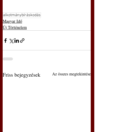
alkotmánybíráskodás
Magyar Idő
Új Történelem
Friss bejegyzések
Az összes megtekintése