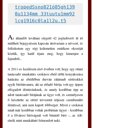
tropedSsno821ó85gh139
8u1134mm 33tuutu1mm92
lcg1916c0la1l2u.t5
A
z államfőt leváltani sürgető 42 jogtudósról itt írt 
múltheti bejegyzésem kapcsán átolvastam a névsort, és 
felfedeztem egy régi kellemetlen emlékem okozóját 
köztük, így hadd írjam meg, hogy kimenjen a 
fejemből...
A 2011-es kezdésem első éveiben volt, hogy egy ottani 
tanácsadó munkatárs szokásos ebéd előtti konyakozása 
hatására az ebédlőben durván rátámadt sértésekkel 
egyik bírótársamra, aki az előadó bírója volt egy éppen 
elfogadott döntésünknek, és amely korábban épp az 
adott tanácsadó bírájának az ügye volt, és személyesen 
ő készítette az előző tervezetet teljesen szembenálló 
döntéssel, ami nem kapott többséget. Mivel e szokásai 
miatt már korábban voltak problémás ügyei – korábban 
ő a fővárosi bíróságnál volt büntető bíró –, az AB-
elnök mint munkáltató felmondott neki.