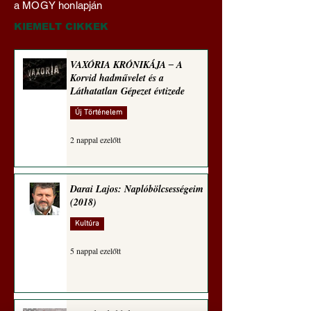
a MOGY honlapján
technomorál ‒ 21/28.
és a Láthatatlan Gé
Rugalmas technomorál:
évtizede
KIEMELT CIKKEK
alázatosság
VAXÓRIA KRÓNIKÁJA ‒ A
Korvid hadművelet és a
Láthatatlan Gépezet évtizede
Új Történelem
2 nappal ezelőtt
Darai Lajos: Naplóbölcsességeim
(2018)
Kultúra
5 nappal ezelőtt