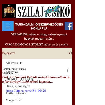
TÁRSADALMI ÖNSZERVEZŐDÉS
HONLAPJA
VERZÁR ÉVA művei – „Hogy valami nyomot
hagyjak magam után..."
VARGA DOMOKOS GYÖRGY művei
itt
és a
wikin
Bejegyzés
All Posts
Tamasi József, vimeo
All Posts
2020. nov. 26.
Prof. Dr. Suchart Bahkdi szakértői tanúvallomása
KIEMELT CIKKEK
a járványügyi intézkedések kapcsán...
Hírek, újdonságok
https://vimeo.com/481199476
Tisztelt Olvasó!
Magyar Idő