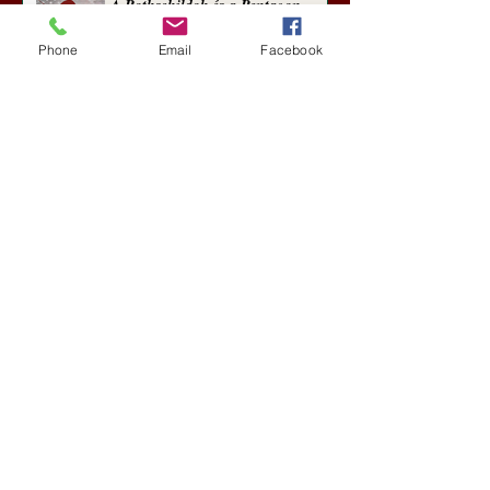
A Rothschildok és a Pentagon
bizalmas feljegyzése: „Hét ország
kiiktatása… Irán végleges
Phone
Email
Facebook
legyőzése”
Új Történelem
6 nappal ezelőtt
Geostratégiai dosszié: a háború,
amely megváltoztatta a hatalom
földrajzát (Laala Bechetoula
elemzése)
Új Történelem
júl. 29.
Egy szörnyeteggel kevesebb (Tarik
Cyril Amar jegyzete)
Új Történelem
júl. 16.