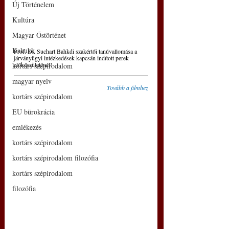
Új Történelem
Kultúra
Magyar Őstörténet
Kakukk
Prof. Dr. Suchart Bahkdi szakértői tanúvallomása a 
járványügyi intézkedések kapcsán indított perek 
előkészületénél!
kortárs szépirodalom
magyar nyelv
Tovább a filmhez
kortárs szépirodalom
EU bürokrácia
emlékezés
kortárs szépirodalom
kortárs szépirodalom filozófia
kortárs szépirodalom
filozófia