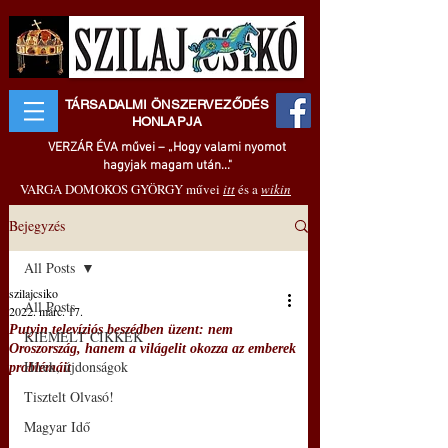
TÁRSADALMI ÖNSZERVEZŐDÉS
HONLAPJA
VERZÁR ÉVA művei – „Hogy valami nyomot
hagyjak magam után..."
VARGA DOMOKOS GYÖRGY művei
itt
és a
wikin
Bejegyzés
All Posts
szilajcsiko
All Posts
2022. márc. 17.
Putyin televíziós beszédben üzent: nem
KIEMELT CIKKEK
Oroszország, hanem a világelit okozza az emberek
Hírek, újdonságok
problémáit
Tisztelt Olvasó!
Magyar Idő