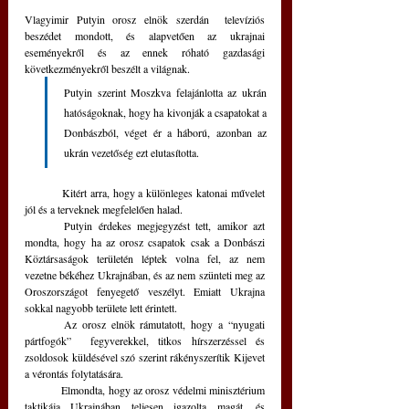
Vlagyimir Putyin orosz elnök szerdán  televíziós 
beszédet mondott, és alapvetően az ukrajnai 
eseményekről és az ennek róható gazdasági 
következményekről beszélt a világnak.
Putyin szerint Moszkva felajánlotta az ukrán 
hatóságoknak, hogy ha kivonják a csapatokat a 
Donbászból, véget ér a háború, azonban az 
ukrán vezetőség ezt elutasította.
	Kitért arra, hogy a különleges katonai művelet 
jól és a terveknek megfelelően halad.
	Putyin érdekes megjegyzést tett, amikor azt 
mondta, hogy ha az orosz csapatok csak a Donbászi 
Köztársaságok területén léptek volna fel, az nem 
vezetne békéhez Ukrajnában, és az nem szünteti meg az 
Oroszországot fenyegető veszélyt. Emiatt Ukrajna 
sokkal nagyobb területe lett érintett.
	Az orosz elnök rámutatott, hogy a “nyugati 
pártfogók”  fegyverekkel, titkos hírszerzéssel és 
zsoldosok küldésével szó szerint rákényszerítik Kijevet 
a vérontás folytatására.
	Elmondta, hogy az orosz védelmi minisztérium 
taktikája Ukrajnában teljesen igazolta magát, és  