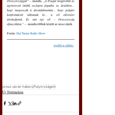
Oroszországgal” 
– mondta. 
„A Nyugat megpróbál az 
úgynevezett ötödik oszlopra fogadni, az árulókra… 
hogy megosszák a társadalmunkat… hogy polgári 
konfrontációt váltsanak ki… a cél elérésére 
törekedjenek. És van egy cél – Oroszország 
elpusztítása.“ 
–  mondta többek között az orosz elnök.
Forrás: 
Hal Turner Radio Show
tovább a cikkhez
orosz-ukrán háború
Putyin
világelit
Új Történelem