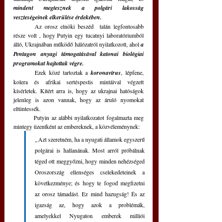
mindent megtesznek a polgári lakosság 
veszteségeinek elkerülése érdekében.
	Az orosz elnöki beszéd  talán legfontosabb 
része volt , hogy Putyin egy tucatnyi laboratóriumból 
álló, Ukrajnában működő hálózatról nyilatkozott, ahol 
a 
Pentagon anyagi támogatásával katonai biológiai 
programokat hajtottak végre. 
	Ezek közé tartoztak a 
koronavírus
, lépfene, 
kolera és afrikai sertéspestis mintáival végzett 
kísérletek. Kitért arra is, hogy az ukrajnai hatóságok 
jelenleg is azon vannak, hogy az áruló nyomokat 
eltüntessék.
	Putyin az alábbi nyilatkozatot fogalmazta meg 
mintegy üzentként az embereknek, a közvéleménynek:
„
Azt szeretném, ha a nyugati államok egyszerű 
polgárai is hallanának. Most arról próbálnak 
téged ott meggyőzni, hogy minden nehézséged 
Oroszország ellenséges cselekedeteinek a 
következménye; és hogy te fogod megfizetni 
az orosz támadást. Ez mind hazugság! És az 
igazság az, hogy azok a problémák, 
amelyekkel Nyugaton emberek milliói 