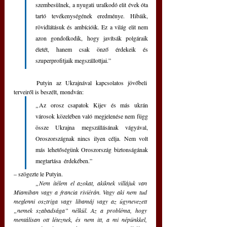
szembesülnek, a nyugati uralkodó elit évek óta 
tartó tevékenységének eredménye. Hibáik, 
rövidlátásuk és ambícióik. Ez a világ elit nem 
azon gondolkodik, hogy javítsák polgáraik 
életét, hanem csak önző érdekeik és 
szuperprofitjaik megszállottjai.”
	Putyin az Ukrajnával kapcsolatos jövőbeli 
terveiről is beszélt, mondván: 
„
Az orosz csapatok Kijev és más ukrán 
városok közelében való megjelenése nem függ 
össze Ukrajna megszállásának vágyával, 
Oroszországnak nincs ilyen célja. Nem volt 
más lehetőségünk Oroszország biztonságának 
megtartása  érdekében.”
– szögezte le Putyin.
„Nem ítélem el azokat, akiknek villájuk van 
Miamiban vagy a francia riviérán. Vagy aki nem tud 
meglenni osztriga vagy libamáj vagy az úgynevezett 
„nemek szabadsága” nélkül. Az a probléma, hogy 
mentálisan ott léteznek, és nem itt, a mi népünkkel, 