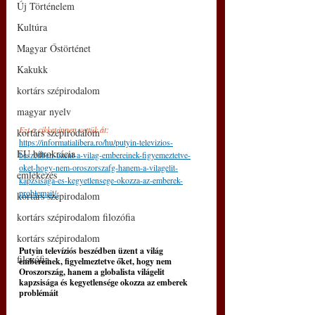
Új Történelem
Kultúra
Magyar Őstörténet
Kakukk
kortárs szépirodalom
magyar nyelv
Ezt a cikket innen vettük át: 
kortárs szépirodalom
https://informatialibera.ro/hu/putyin-televizios-
EU bürokrácia
beszedben-uzent-a-vilag-embereinek-figyemeztetve-
oket-hogy-nem-oroszorszafg-hanem-a-vilagelit-
emlékezés
kapzsisaga-es-kegyetlensege-okozza-az-emberek-
problemait/ 
kortárs szépirodalom
kortárs szépirodalom filozófia
kortárs szépirodalom
Putyin televíziós beszédben üzent a világ 
filozófia
embereinek, figyelmeztetve őket, hogy nem 
Oroszország, hanem a globalista világelit 
kapzsisága és kegyetlensége okozza az emberek 
problémáit