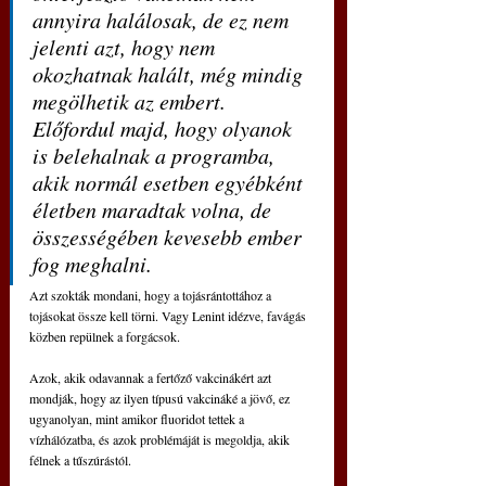
annyira halálosak, de ez nem 
jelenti azt, hogy nem 
okozhatnak halált, még mindig 
megölhetik az embert. 
Előfordul majd, hogy olyanok 
is belehalnak a programba, 
akik normál esetben egyébként 
életben maradtak volna, de 
összességében kevesebb ember 
fog meghalni.
Azt szokták mondani, hogy a tojásrántottához a 
tojásokat össze kell törni. Vagy Lenint idézve, favágás 
közben repülnek a forgácsok.
Azok, akik odavannak a fertőző vakcinákért azt 
mondják, hogy az ilyen típusú vakcináké a jövő, ez 
ugyanolyan, mint amikor fluoridot tettek a 
vízhálózatba, és azok problémáját is megoldja, akik 
félnek a tűszúrástól.