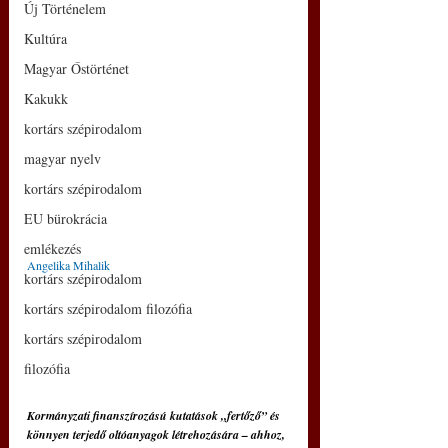
Új Történelem
Kultúra
Magyar Őstörténet
Kakukk
kortárs szépirodalom
magyar nyelv
kortárs szépirodalom
EU bürokrácia
emlékezés
Angelika Mihalik
kortárs szépirodalom
kortárs szépirodalom filozófia
kortárs szépirodalom
filozófia
Kormányzati finanszírozású kutatások „fertőző” és 
könnyen terjedő oltóanyagok létrehozására – ahhoz, 