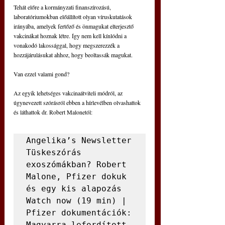
Tehát előre a kormányzati finanszírozású, 
laboratóriumokban előállított olyan víruskutatások 
irányába, amelyek fertőző és önmagukat elterjesztő 
vakcinákat hoznak létre. Így nem kell kínlódni a 
vonakodó lakossággal, hogy megszerezzék a 
hozzájárulásukat ahhoz, hogy beoltassák magukat.
Van ezzel valami gond?
Az egyik lehetséges vakcinaátviteli módról, az 
úgynevezett szórásról ebben a hírlevélben olvashattok 
és láthattok dr. Robert Malonetól:
Angelika’s Newsletter

Tüskeszórás 
exoszómákban? Robert 
Malone, Pfizer dokuk 
és egy kis alapozás

Watch now (19 min) | 
Pfizer dokumentációk: 
Magyarra lefordított 