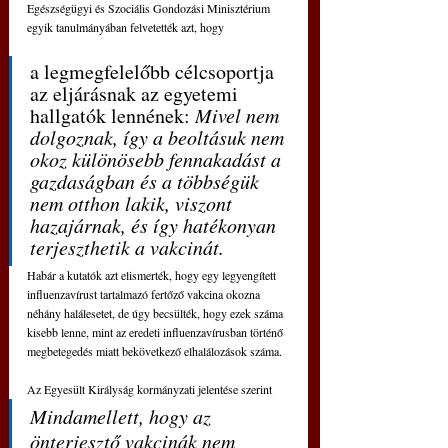
Egészségügyi és Szociális Gondozási Minisztérium 
egyik tanulmányában felvetették azt, hogy 
a legmegfelelőbb célcsoportja 
az eljárásnak az egyetemi 
hallgatók lennének: 
Mivel nem 
dolgoznak, így a beoltásuk nem 
okoz különösebb fennakadást a 
gazdaságban és a többségük 
nem otthon lakik, viszont 
hazajárnak, és így hatékonyan 
terjeszthetik a vakcinát.
Habár a kutatók azt elismerték, hogy egy legyengített 
influenzavírust tartalmazó fertőző vakcina okozna 
néhány halálesetet, de úgy becsülték, hogy ezek száma 
kisebb lenne, mint az eredeti influenzavírusban történő 
megbetegedés miatt bekövetkező elhalálozások száma.
Az Egyesült Királyság kormányzati jelentése szerint
Mindamellett, hogy az 
önterjesztő vakcinák nem 