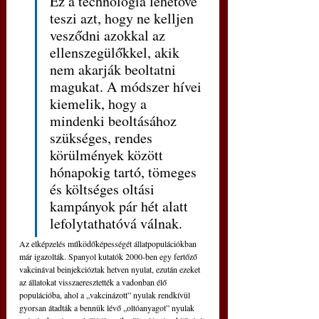
Ez a technológia lehetővé 
teszi azt, hogy ne kelljen 
vesződni azokkal az 
ellenszegülőkkel, akik 
nem akarják beoltatni 
magukat. A módszer hívei 
kiemelik, hogy a 
mindenki beoltásához 
szükséges, rendes 
körülmények között 
hónapokig tartó, tömeges 
és költséges oltási 
kampányok pár hét alatt 
lefolytathatóvá válnak. 
Az elképzelés működőképességét állatpopulációkban 
már igazolták. Spanyol kutatók 2000-ben egy fertőző 
vakcinával beinjekcióztak hetven nyulat, ezután ezeket 
az állatokat visszaeresztették a vadonban élő 
populációba, ahol a „vakcinázott” nyulak rendkívül 
gyorsan átadták a bennük lévő „oltóanyagot” nyulak 