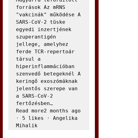
források Az mRNS 
"vakcinák" működése A 
SARS-CoV-2 tüske 
egyedi inzertjének 
szuperantigén 
jellege, amelyhez 
ferde TCR-repertoár 
társul a 
hiperinflammációban 
szenvedő betegeknél A 
keringő exoszómáknak 
jelentős szerepe van 
a SARS-CoV-2 
fertőzésben…

Read more2 months ago 
· 5 likes · Angelika 
Mihalik