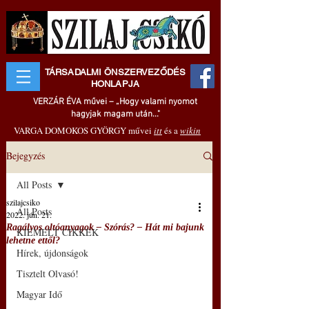
TÁRSADALMI ÖNSZERVEZŐDÉS
HONLAPJA
VERZÁR ÉVA művei – „Hogy valami nyomot
hagyjak magam után..."
VARGA DOMOKOS GYÖRGY művei
itt
és a
wikin
Bejegyzés
All Posts
szilajcsiko
All Posts
2022. jún. 21.
Ragályos oltóanyagok – Szórás? – Hát mi bajunk
KIEMELT CIKKEK
lehetne ettől?
Hírek, újdonságok
Tisztelt Olvasó!
Magyar Idő