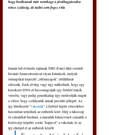
hogy beoltsanak már nemhogy a jóváhagyásodra 
nincs szükség, de tudni sem fogsz róla
Immár két évtizede zajlanak NIH (Fauci által vezetett 
hivatal) finanszírozással olyan kutatások, melyek 
önmagukat terjesztő „oltóanyagok” előállítását 
célozzák. Ezek elvileg vagy úgy működnek, hogy egy 
kórokozó DNS-ét becsomagolják egy fertőző másik 
vírusba, vagy pedig genetikailag úgy módosítják magát 
a vírust, hogy csökkentik annak pusztító jellegét. Az 
így létrehozott "
vakcinák
" a fertőző légúti vírusokhoz 
hasonlóan terjednek az emberek közt. Elég a lakosság 
öt százalékát beoltani, a maradék kilencvenöt százalék a 
közösségi terjedés során "kapja el" a vakcinát, és az 
így elterjed el az emberek között.