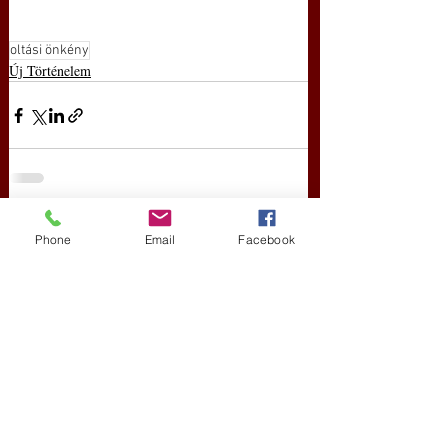
oltási önkény
Új Történelem
Friss bejegyzések
Az összes megtekintése
Phone
Email
Facebook