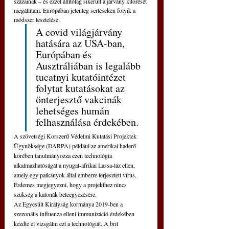
százainak – és ezzel állítólag sikerült a járvány kitörését 
megállítani. Európában jelenleg sertéseken folyik a 
módszer tesztelése.
A covid világjárvány 
hatására az USA-ban, 
Európában és 
Ausztráliában is legalább 
tucatnyi kutatóintézet 
folytat kutatásokat az 
önterjesztő vakcinák 
lehetséges humán 
felhasználása érdekében. 
A szövetségi Korszerű Védelmi Kutatási Projektek 
Ügynöksége (DARPA) például az amerikai haderő 
körében tanulmányozza ezen technológia 
alkalmazhatóságát a nyugat-afrikai Lassa-láz ellen, 
amely egy patkányok által emberre terjesztett vírus. 
Érdemes megjegyezni, hogy a projekthez nincs 
szükség a katonák beleegyezésére.
Az Egyesült Királyság kormánya 2019-ben a 
szezonális influenza elleni immunizáció érdekében 
kezdte el vizsgálni ezt a technológiát. A brit 