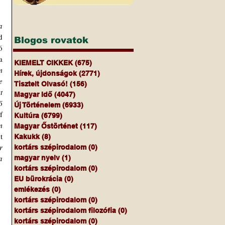
 
 
Blogos rovatok
 
 
KIEMELT CIKKEK
(675)
675 bejegyzés
 
Hírek, újdonságok
(2771)
2771 bejegyzés
 
Tisztelt Olvasó!
(156)
156 bejegyzés
 
Magyar Idő
(4047)
4047 bejegyzés
 
Új Történelem
(6933)
6933 bejegyzés
 
Kultúra
(6799)
6799 bejegyzés
 
Magyar Őstörténet
(117)
117 bejegyzés
 
Kakukk
(8)
8 bejegyzés
 
kortárs szépirodalom
(0)
0 bejegyzés
 
magyar nyelv
(1)
1 bejegyzés
kortárs szépirodalom
(0)
0 bejegyzés
EU bürokrácia
(0)
0 bejegyzés
emlékezés
(0)
0 bejegyzés
kortárs szépirodalom
(0)
0 bejegyzés
kortárs szépirodalom filozófia
(0)
0 bejegyzés
kortárs szépirodalom
(0)
0 bejegyzés