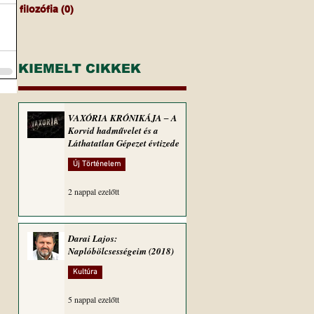
filozófia
(0)
0 bejegyzés
KIEMELT CIKKEK
VAXÓRIA KRÓNIKÁJA ‒ A
Korvid hadművelet és a
Láthatatlan Gépezet évtizede
Új Történelem
2 nappal ezelőtt
Darai Lajos:
Naplóbölcsességeim (2018)
Kultúra
5 nappal ezelőtt