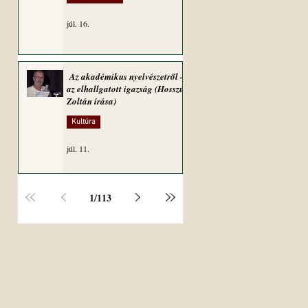
júl. 16.
Az akadémikus nyelvészetről –
az elhallgatott igazság (Hosszú
Zoltán írása)
Kultúra
júl. 11.
1
/
113