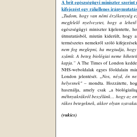
A brit egészségügyi miniszter szerint
kifejezést egy rákellenes iránymutatá
„Tudom, hogy van némi érzékenység ezz
megfelelő nyelvezetet, hogy a lehető
egészségügyi miniszter kijelentette, 
útmutatásból, miután kiderült, hogy
természetes nemekről szóló kifejezések
nem fog meglepni, ha megtudja, hogy 
számít. A beteg biológiai neme hihetetl
kapja.” 
A The Times of London kedde
NHS-weboldalak egyes főoldalain már
London jelentését.
 „Nos, nézd, én nem
helyesnek"
 – mondta. Hozzátette, hogy
használja, amely csak „a biológiailag
méhnyakrákról beszélünk… hogy az embe
rákos betegeknek, akkor olyan szavakat
(
vukics)