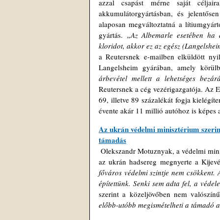
azzal csapást mérne saját célja
akkumulátorgyártásban, és jelentős
alaposan megváltoztatná a lítiumgyárt
gyártás.
 „Az Albemarle esetében ha a
kloridot, akkor ez az egész (Langelshe
a Reutersnek e-mailben elküldött nyi
Langelsheim gyárában, amely körülbe
árbevétel mellett a lehetséges bezá
Reutersnek a cég vezérigazgatója. Az E
69, illetve 89 százalékát fogja kielégí
évente akár 11 millió autóhoz is képes 
Az ukrán védelmi minisztérium szerint
támadás
 Olekszandr Motuznyak, a védelmi minisztérium szóvivője az ukrajnai telemaraton műsorában kijelentette, hogy 
az ukrán hadsereg megnyerte a Kijevért
főváros védelmi szintje nem csökkent. 
építettünk. Senki sem adta fel, a véde
szerint a közeljövőben nem valószín
előbb-utóbb megismételheti a támadó a