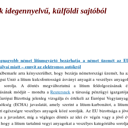
 idegennyelvű, külföldi sajtóból
egnagyobb német lítiumgyártó bezárhatja a német üzemét az EU
ályai miatt – ennyit az elektromos autókról
lbemarle arra kényszerülhet, hogy bezárja németországi üzemét, ha az
pai Unió a lítium kulcsfontosságú ásványi anyagát a veszélyes anyagok
é sorolja. A döntés megváltoztatná a lítium feldolgozásának és
lásának módját – mondta a 
Reutersnek
 a társaság pénzügyi igazgatója.
urópai Bizottság jelenleg vizsgálja és értékeli az Európai Vegyianyag
ökség (ECHA) javaslatát, amely szerint a lítium-karbonátot, a lítium
eri egészségre veszélyes anyagok közé sorolják. Az EU bizottsága a jövő
a a javaslatot, míg a végleges döntés az idei év végén vagy a jövő év
hogy a lítium tartalmú vegyi anyagokat a veszélyes kategóriába sorolja,