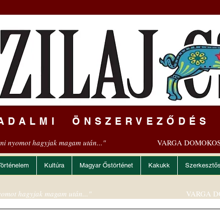
ADALMI ÖNSZERVEZŐDÉS
mi nyomot hagyjak magam után..."
VARGA DOMOKOS
Történelem
Kultúra
Magyar Őstörténet
Kakukk
Szerkesztő
omot hagyjak magam után..."
VARGA D