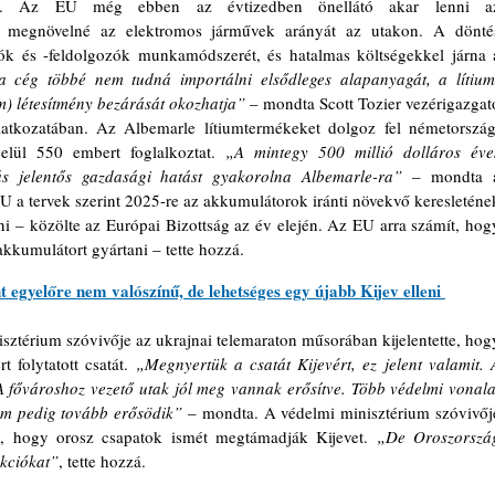
ira. Az EU még ebben az évtizedben önellátó akar lenni az
en megnövelné az elektromos járművek arányát az utakon. A döntés
ók és -feldolgozók munkamódszerét, és hatalmas költségekkel járna a
 cég többé nem tudná importálni elsődleges alapanyagát, a lítium
im) létesítmény bezárását okozhatja”
 – mondta Scott Tozier vezérigazgató
latkozatában. Az Albemarle lítiumtermékeket dolgoz fel németországi
lül 550 embert foglalkoztat. 
„A mintegy 500 millió dolláros éves
rás jelentős gazdasági hatást gyakorolna Albemarle-ra”
 – mondta a
U a tervek szerint 2025-re az akkumulátorok iránti növekvő keresletének
teni – közölte az Európai Bizottság az év elején. Az EU arra számít, hogy
akkumulátort gyártani – tette hozzá.
 egyelőre nem valószínű, de lehetséges egy újabb Kijev elleni 
 folytatott csatát.
 „Megnyertük a csatát Kijevért, ez jelent valamit. A
A fővároshoz vezető utak jól meg vannak erősítve. Több védelmi vonalat
lem pedig tovább erősödik”
 – mondta. A védelmi minisztérium szóvivője
ű, hogy orosz csapatok ismét megtámadják Kijevet. 
„De Oroszország
kciókat”
, tette hozzá.