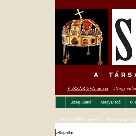
A TÁRS
VERZÁR ÉVA művei
– „
Hogy vala
Szilaj Csikó
Magyar Idő
Új 
VERZÁR ÉVA művei
– „
Hogy valami ny
szilajcsiko