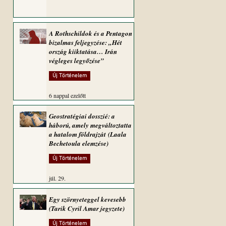
A Rothschildok és a Pentagon
bizalmas feljegyzése: „Hét
ország kiiktatása… Irán
végleges legyőzése”
Új Történelem
6 nappal ezelőtt
Geostratégiai dosszié: a
háború, amely megváltoztatta
a hatalom földrajzát (Laala
Bechetoula elemzése)
Új Történelem
júl. 29.
Egy szörnyeteggel kevesebb
(Tarik Cyril Amar jegyzete)
Új Történelem