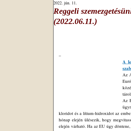
2022. jún. 11.
Reggeli szemezgetésünk
(2022.06.11.)
–
A l
szab
Az A
Euró
köz
táro
Az E
ügyn
kloridot és a lítium-hidroxidot az emb
hónap elején ülésezik, hogy megvitass
elején várható. Ha az EU úgy döntene, 