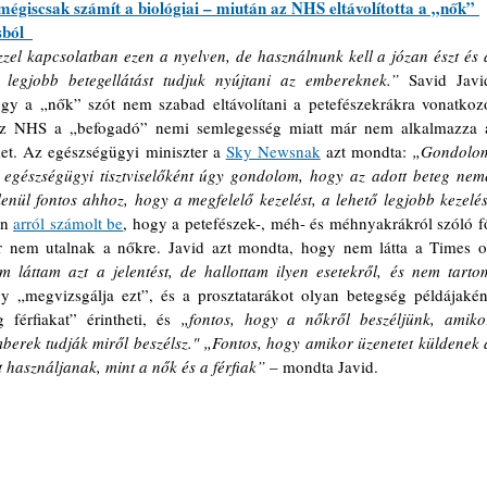
 mégiscsak számít a biológiai – miután az NHS eltávolította a „nők” 
sból
el kapcsolatban ezen a nyelven, de használnunk kell a józan észt és a
 legjobb betegellátást tudjuk nyújtani az embereknek.”
 Savid Javid
hogy a „nők” szót nem szabad eltávolítani a petefészekrákra vonatkozó
 az NHS a „befogadó” nemi semlegesség miatt már nem alkalmazza a
et. Az egészségügyi miniszter a 
Sky Newsnak
 azt mondta: 
„Gondolom
egészségügyi tisztviselőként úgy gondolom, hogy az adott beteg neme
enül fontos ahhoz, hogy a megfelelő kezelést, a lehető legjobb kezelést
n 
arról számolt be
, hogy a petefészek-, méh- és méhnyakrákról szóló fő
 nem utalnak a nőkre. Javid azt mondta, hogy nem látta a Times of
 láttam azt a jelentést, de hallottam ilyen esetekről, és nem tartom
 „megvizsgálja ezt”, és a prosztatarákot olyan betegség példájaként
 férfiakat” érintheti, és 
„fontos, hogy a nőkről beszéljünk, amikor
rek tudják miről beszélsz." „Fontos, hogy amikor üzenetet küldenek a
 használjanak, mint a nők és a férfiak” 
– mondta Javid. 