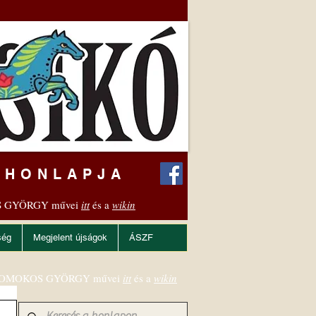
 HONLAPJA
 GYÖRGY művei
itt
és a
wikin
ség
Megjelent újságok
ÁSZF
OMOKOS GYÖRGY művei
itt
és a
wikin