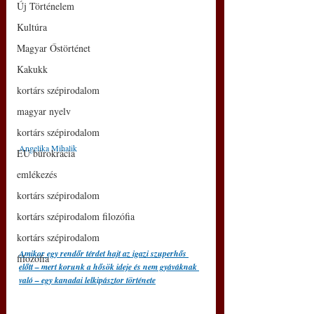
Új Történelem
Kultúra
Magyar Őstörténet
Kakukk
kortárs szépirodalom
magyar nyelv
kortárs szépirodalom
Angelika Mihalik
EU bürokrácia
emlékezés
kortárs szépirodalom
kortárs szépirodalom filozófia
kortárs szépirodalom
Amikor egy rendőr térdet hajt az igazi szuperhős 
filozófia
előtt – mert korunk a hősök ideje és nem gyáváknak 
való – egy kanadai lelkipásztor története