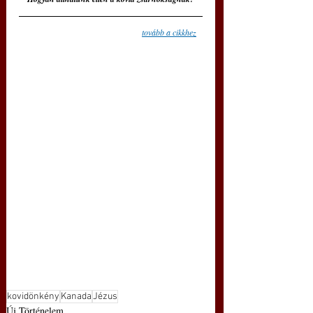
tovább a cikkhez
kovidönkény
Kanada
Jézus
Új Történelem