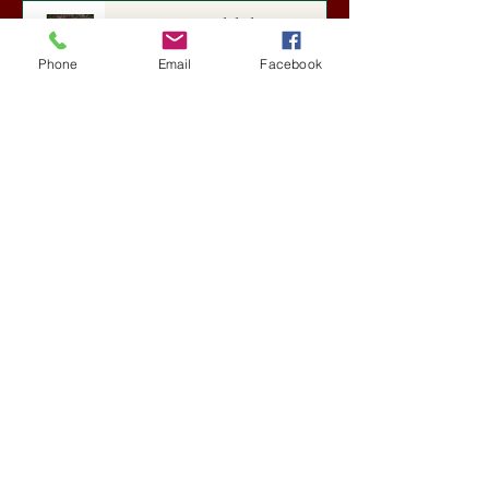
Darai Lajos: Naplóbölcsességeim
(2018)
Phone
Email
Facebook
Kultúra
5 nappal ezelőtt
A Rothschildok és a Pentagon
bizalmas feljegyzése: „Hét ország
kiiktatása… Irán végleges
legyőzése”
Új Történelem
5 nappal ezelőtt
Geostratégiai dosszié: a háború,
amely megváltoztatta a hatalom
földrajzát (Laala Bechetoula
elemzése)