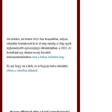
Ha érdekel, mi történt 2021-ben Kanadában, milyen 
ellenállás bontakozott ki és él még mindig a világ egyik 
legkeményebb egészségügyi diktatúrájában, a 2021. év 
krónikáját egy általam tavaly készített 
dokumentumfilmben 
ezen a linken nézheted meg.
És azt, hogy mi a titok, és te hogyan tudsz ellenállni, 
ebben a videóban láthatod.
Hogyan állhatunk ellen a kovid zsarnokságnak?