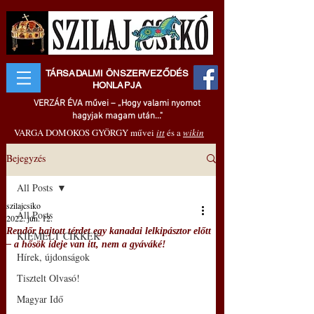
TÁRSADALMI ÖNSZERVEZŐDÉS
HONLAPJA
VERZÁR ÉVA művei – „Hogy valami nyomot
hagyjak magam után..."
VARGA DOMOKOS GYÖRGY művei
itt
és a
wikin
Bejegyzés
All Posts
szilajcsiko
All Posts
2022. jún. 12.
Rendőr hajtott térdet egy kanadai lelkipásztor előtt
KIEMELT CIKKEK
– a hősök ideje van itt, nem a gyáváké!
Hírek, újdonságok
Tisztelt Olvasó!
Magyar Idő