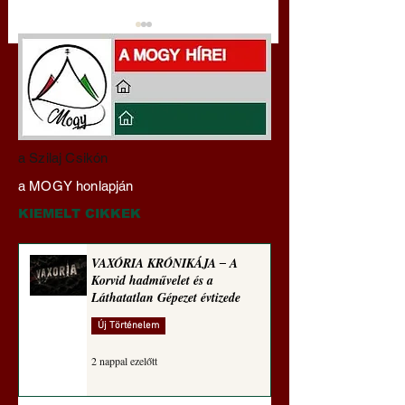
Hajdu Zoltán:
VAXÓRIA KRÓNI
a Szilaj Csikón
Transzhumanizmus és
‒ A Korvid hadműv
a MOGY honlapján
technomorál ‒ 21/28.
és a Láthatatlan Gé
Rugalmas technomorál:
évtizede
KIEMELT CIKKEK
alázatosság
VAXÓRIA KRÓNIKÁJA ‒ A
Korvid hadművelet és a
Láthatatlan Gépezet évtizede
Új Történelem
2 nappal ezelőtt