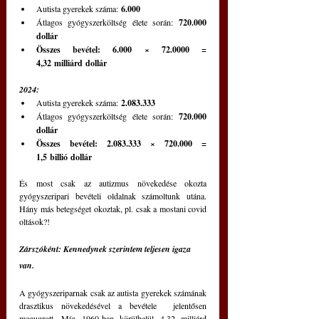
Autista gyerekek száma: 
6.000
Átlagos gyógyszerköltség élete során: 
720.000 
dollár
Összes bevétel:
6.000 × 72.0000 = 
4,32 milliárd dollár
2024:
Autista gyerekek száma: 
2.083.333
Átlagos gyógyszerköltség élete során: 
720.000 
dollár
Összes bevétel: 2.083.333 × 720.000 = 
1,5 billió dollár
És most csak az autizmus növekedése okozta 
gyógyszeripari bevételi oldalnak számoltunk utána. 
Hány más betegséget okoztak, pl. csak a mostani covid 
oltások?!
Zárszóként: Kennedynek szerintem teljesen igaza 
van.
A gyógyszeriparnak csak az autista gyerekek számának 
drasztikus növekedésével a bevétele  jelentősen 
megugrott. Míg 1960-ban körülbelül 4,32 milliárd 