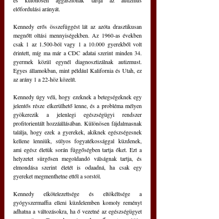
előfordulási arányát.
Kennedy erős összefüggést lát az azóta drasztikusan 
megnőtt oltási mennyiségekben. Az 1960-as években 
csak 1 az 1.500-ból vagy 1 a 10.000 gyerekből volt 
érintett, míg ma már a CDC adatai szerint minden 34. 
gyermek közül egynél diagnosztizálnak autizmust. 
Egyes államokban, mint például Kalifornia és Utah, ez 
az arány 1 a 22-höz közelít.
Kennedy úgy véli, hogy ezeknek a betegségeknek egy 
jelentős része elkerülhető lenne, és a probléma mélyen 
gyökerezik a jelenlegi egészségügyi rendszer 
profitorientált hozzáállásában. Különösen fájdalmasnak 
találja, hogy ezek a gyerekek, akiknek egészségesnek 
kellene lenniük, súlyos fogyatékossággal küzdenek, 
ami egész életük során függőségben tartja őket. Ezt a 
helyzetet sürgősen megoldandó válságnak tartja, és 
elmondása szerint életét is odaadná, ha csak egy 
gyereket megmenthetne ettől a sorstól.
Kennedy elkötelezettsége és eltökéltsége a 
gyógyszermaffia elleni küzdelemben komoly reményt 
adhatna a változásokra, ha ő vezetné az egészségügyet 