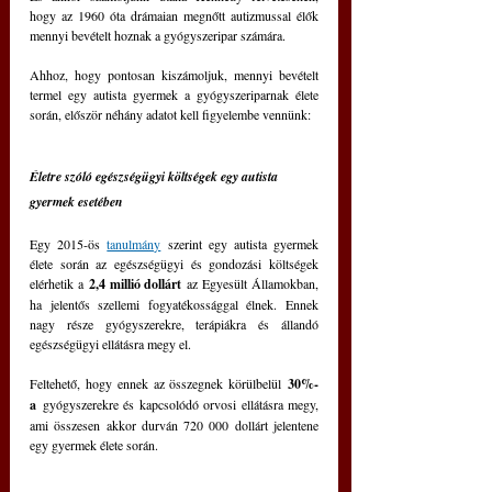
hogy az 1960 óta drámaian megnőtt autizmussal élők 
mennyi bevételt hoznak a gyógyszeripar számára.
Ahhoz, hogy pontosan kiszámoljuk, mennyi bevételt 
termel egy autista gyermek a gyógyszeriparnak élete 
során, először néhány adatot kell figyelembe vennünk:
Életre szóló egészségügyi költségek egy autista 
gyermek esetében
Egy 2015-ös 
tanulmány
 szerint egy autista gyermek 
élete során az egészségügyi és gondozási költségek 
elérhetik a 
2,4 millió dollárt
 az Egyesült Államokban, 
ha jelentős szellemi fogyatékossággal élnek. Ennek 
nagy része gyógyszerekre, terápiákra és állandó 
egészségügyi ellátásra megy el.
Feltehető, hogy ennek az összegnek körülbelül 
30%-
a
 gyógyszerekre és kapcsolódó orvosi ellátásra megy, 
ami összesen akkor durván 720 000 dollárt jelentene 
egy gyermek élete során.