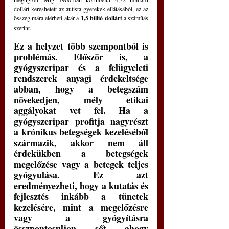
dollárt kereshetett az autista gyerekek ellátásából, ez az 
összeg mára elérheti akár a 
1,5 billió dollárt 
a számítás 
szerint.
Ez a helyzet több szempontból is 
problémás. Először is, a 
gyógyszeripar és a felügyeleti 
rendszerek anyagi érdekeltsége 
abban, hogy a betegszám 
növekedjen, mély etikai 
aggályokat vet fel. Ha a 
gyógyszeripar profitja nagyrészt 
a krónikus betegségek kezeléséből 
származik, akkor nem áll 
érdekükben a betegségek 
megelőzése vagy a betegek teljes 
gyógyulása. Ez azt 
eredményezheti, hogy a kutatás és 
fejlesztés inkább a tünetek 
kezelésére, mint a megelőzésre 
vagy a gyógyításra 
összpontosuljon, sőt, ahogy 