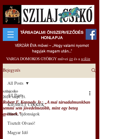
TÁRSADALMI ÖNSZERVEZŐDÉS
HONLAPJA
VERZÁR ÉVA művei – „Hogy valami nyomot
hagyjak magam után..."
VARGA DOMOKOS GYÖRGY művei
itt
és a
wikin
Bejegyzés
All Posts
szilajcsiko
All Posts
2024. szept. 21.
Robert F. Kennedy Jr.: „A mai társadalmunkban
KIEMELT CIKKEK
semmi sem jövedelmezőbb, mint egy beteg
Hírek, újdonságok
gyermek.”
Tisztelt Olvasó!
Magyar Idő