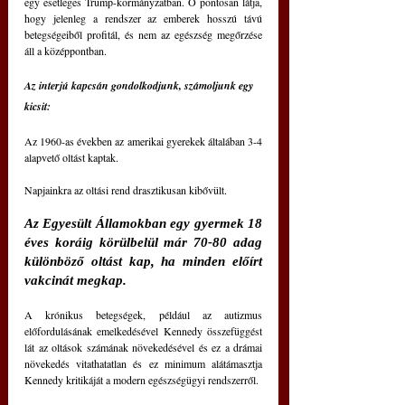
egy esetleges Trump-kormányzatban. Ő pontosan látja, 
hogy jelenleg a rendszer az emberek hosszú távú 
betegségeiből profitál, és nem az egészség megőrzése 
áll a középpontban.
Az interjú kapcsán gondolkodjunk, számoljunk egy 
kicsit:
Az 1960-as években az amerikai gyerekek általában 3-4 
alapvető oltást kaptak.
Napjainkra az oltási rend drasztikusan kibővült.
Az Egyesült Államokban egy gyermek 18 
éves koráig körülbelül már 70-80 adag 
különböző oltást kap, ha minden előírt 
vakcinát megkap.
A krónikus betegségek, például az autizmus 
előfordulásának emelkedésével Kennedy összefüggést 
lát az oltások számának növekedésével és ez a drámai 
növekedés vitathatatlan és ez minimum alátámasztja 
Kennedy kritikáját a modern egészségügyi rendszerről.