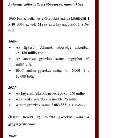
Autizmus előfordulása 1960-ban vs. napjainkban
1960-ban az autizmus előfordulási aránya körülbelül 
1 
a 10 000-hez
 volt. Ma ez az arány nagyjából 
1 a 36-
hoz
.
1960:
Az Egyesült Államok népessége akkoriban 
kb. 
180 millió
 volt.
Az amerikai gyerekek száma nagyjából 
60 
millió
 volt.
Ebből autista gyerekek száma kb. 
6.000
 (1 a 
10.000-ből).
2024:
Az Egyesült Államok népessége kb. 
330 millió
.
Az amerikai gyerekek száma kb. 
75 millió
.
Autista gyerekek száma 
2.083.333
 (1 a 36-ból).
Összes bevétel az autista gyerekek után a 
gyógyszeriparnak
1960: