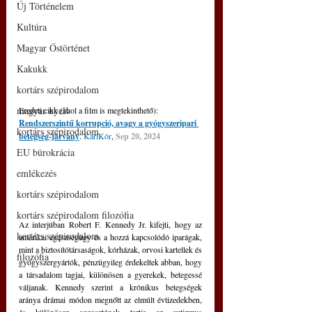
Új Történelem
Kultúra
Magyar Őstörténet
Kakukk
kortárs szépirodalom
magyar nyelv
Eredeti cikk (ahol a film is megtekinthető): 
Rendszerszintű korrupció, avagy a gyógyszeripari 
kortárs szépirodalom
betegség-járvány
.
KariKór
, 
Sep 20, 2024
EU bürokrácia
emlékezés
kortárs szépirodalom
kortárs szépirodalom filozófia
Az interjúban Robert F. Kennedy Jr. kifejti, hogy az 
kortárs szépirodalom
amerikai egészségügy és a hozzá kapcsolódó iparágak, 
mint a biztosítótársaságok, kórházak, orvosi kartellek és 
filozófia
gyógyszergyártók, pénzügyileg érdekeltek abban, hogy 
a társadalom tagjai, különösen a gyerekek, betegessé 
váljanak. Kennedy szerint a krónikus betegségek 
aránya drámai módon megnőtt az elmúlt évtizedekben, 
és különösen aggasztónak tartja az autizmus 