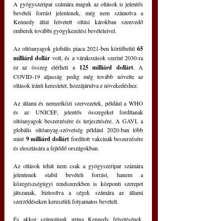
A gyógyszeripar számára maguk az oltások is jelentős 
bevételi forrást jelentenek, még nem számolva a 
Kennedy által felvetett oltási károkban szenvedő 
emberek további gyógykezelési bevételeivel.
Az oltóanyagok globális piaca 2021-ben körülbelül 
65 
milliárd dollár
 volt, és a várakozások szerint 2030-ra 
ez az összeg elérheti a 
125 milliárd dollárt
. A 
COVID-19 aljasság pedig még tovább növelte az 
oltások iránti keresletet, hozzájárulva e növekedéshez.
Az állami és nemzetközi szervezetek, például a WHO 
és az UNICEF, jelentős összegeket fordítanak 
oltóanyagok beszerzésére és terjesztésére. A GAVI, a 
globális oltóanyag-szövetség például 2020-ban több 
mint 
9 milliárd dollárt
 fordított vakcinák beszerzésére 
és elosztására a fejlődő országokban.
Az oltások tehát nem csak a gyógyszeripar számára 
jelentenek stabil bevételi forrást, hanem a 
közegészségügyi rendszerekben is központi szerepet 
játszanak, biztosítva a cégek számára az állami 
szerződéseken keresztüli folyamatos bevételt.
És akkor számoljunk utána Kennedy felvetésének, 