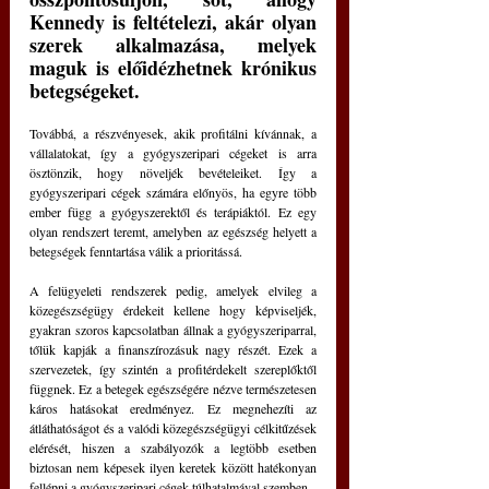
Kennedy is feltételezi, akár olyan 
szerek alkalmazása, melyek 
maguk is előidézhetnek krónikus 
betegségeket.
Továbbá, a részvényesek, akik profitálni kívánnak, a 
vállalatokat, így a gyógyszeripari cégeket is arra 
ösztönzik, hogy növeljék bevételeiket. Így a 
gyógyszeripari cégek számára előnyös, ha egyre több 
ember függ a gyógyszerektől és terápiáktól. Ez egy 
olyan rendszert teremt, amelyben az egészség helyett a 
betegségek fenntartása válik a prioritássá.
A felügyeleti rendszerek pedig, amelyek elvileg a 
közegészségügy érdekeit kellene hogy képviseljék, 
gyakran szoros kapcsolatban állnak a gyógyszeriparral, 
tőlük kapják a finanszírozásuk nagy részét. Ezek a 
szervezetek, így szintén a profitérdekelt szereplőktől 
függnek. Ez a betegek egészségére nézve természetesen 
káros hatásokat eredményez. Ez megnehezíti az 
átláthatóságot és a valódi közegészségügyi célkitűzések 
elérését, hiszen a szabályozók a legtöbb esetben 
biztosan nem képesek ilyen keretek között hatékonyan 
fellépni a gyógyszeripari cégek túlhatalmával szemben.