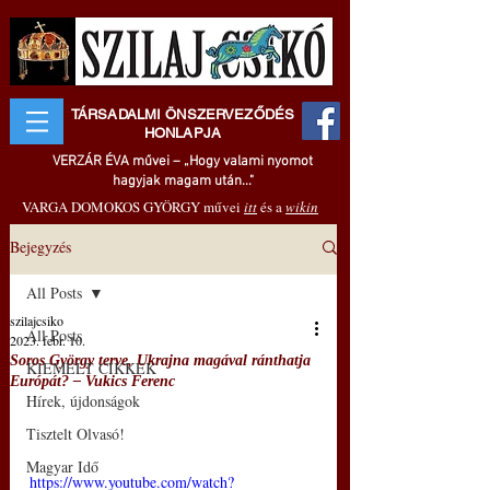
TÁRSADALMI ÖNSZERVEZŐDÉS
HONLAPJA
VERZÁR ÉVA művei – „Hogy valami nyomot
hagyjak magam után..."
VARGA DOMOKOS GYÖRGY művei
itt
és a
wikin
Bejegyzés
All Posts
szilajcsiko
All Posts
2023. febr. 10.
Soros György terve, Ukrajna magával ránthatja
KIEMELT CIKKEK
Európát? – Vukics Ferenc
Hírek, újdonságok
Tisztelt Olvasó!
Magyar Idő
https://www.youtube.com/watch?