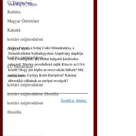
Új Történelem
v=hWq7o_7eeys
Kultúra
Magyar Őstörténet
Kakukk
kortárs szépirodalom
Vukics Ferenc, a Szilaj Csikó főmunkatársa, a 
magyar nyelv
Nemzetvédelmi Szabadegyetem Alapítvány alapítója 
kortárs szépirodalom
volt a vendégünk, aki ezúttal hallgatói kérdésekre 
válaszolt. Tényleg proxiháború zajlik Kína és az USA 
EU bürokrácia
között? Hogy jön képbe az orosz-ukrán háború? Mit 
tervez Soros György Kelet-Európával? Katonai 
emlékezés
táborokká válhatnak az európai országok?
kortárs szépirodalom
kortárs szépirodalom filozófia
Tovább a  filmhez
kortárs szépirodalom
filozófia