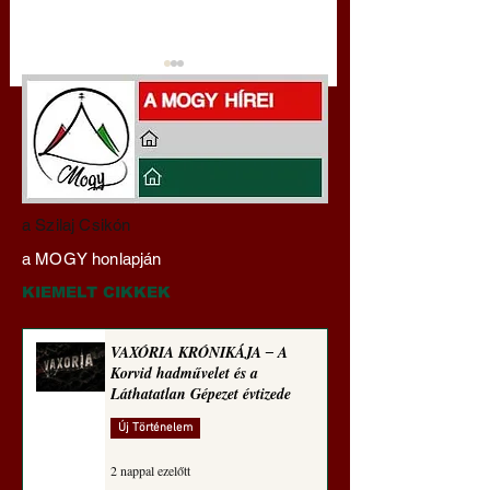
Hajdu Zoltán:
VAXÓRIA KRÓNI
a Szilaj Csikón
Transzhumanizmus és
‒ A Korvid hadműv
a MOGY honlapján
technomorál ‒ 21/28.
és a Láthatatlan Gé
Rugalmas technomorál:
évtizede
KIEMELT CIKKEK
alázatosság
VAXÓRIA KRÓNIKÁJA ‒ A
Korvid hadművelet és a
Láthatatlan Gépezet évtizede
Új Történelem
2 nappal ezelőtt