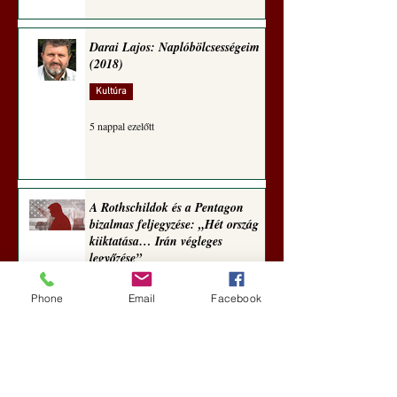
Darai Lajos: Naplóbölcsességeim
(2018)
Kultúra
5 nappal ezelőtt
A Rothschildok és a Pentagon
bizalmas feljegyzése: „Hét ország
kiiktatása… Irán végleges
legyőzése”
Új Történelem
Phone
Email
Facebook
5 nappal ezelőtt
Geostratégiai dosszié: a háború,
amely megváltoztatta a hatalom
földrajzát (Laala Bechetoula