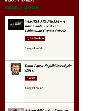
a MOGY honlapján
(Paul Craig Roberts
sorozata (1773)
jegyzete)
KIEMELT CIKKEK
VAXÓRIA KRÓNIKÁJA ‒ A
Korvid hadművelet és a
Láthatatlan Gépezet évtizede
Új Történelem
3 nappal ezelőtt
Darai Lajos: Naplóbölcsességeim
(2018)
Kultúra
6 nappal ezelőtt
A Rothschildok és a Pentagon