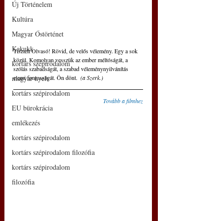
Új Történelem
Kultúra
Magyar Őstörténet
Kakukk
Tisztelt Olvasó! Rövid, de velős vélemény. Egy a sok 
közül. Komolyan vesszük az ember méltóságát, a 
kortárs szépirodalom
szólás szabadságát, a szabad véleménynyilvánítás 
elemi fontosságát. Ön dönt.  
(a Szerk.)
magyar nyelv
kortárs szépirodalom
Tovább a filmhez
EU bürokrácia
emlékezés
kortárs szépirodalom
kortárs szépirodalom filozófia
kortárs szépirodalom
filozófia