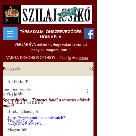
TÁRSADALMI ÖNSZERVEZŐDÉS
HONLAPJA
VERZÁR ÉVA művei – „Hogy valami nyomot
hagyjak magam után..."
VARGA DOMOKOS GYÖRGY művei
itt
és a
wikin
Bejegyzés
All Posts
nagy nagy, youtube
All Posts
2021. jan. 3.
Spanyolnátha – Tömeges halál a tömeges oltások
KIEMELT CIKKEK
miatt?
Hírek, újdonságok
https://www.youtube.com/watch?
Tisztelt Olvasó!
v=QGCwP16mkVk
Magyar Idő