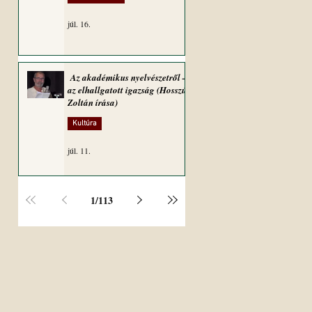
júl. 16.
Az akadémikus nyelvészetről –
az elhallgatott igazság (Hosszú
Zoltán írása)
Kultúra
júl. 11.
1
/
113