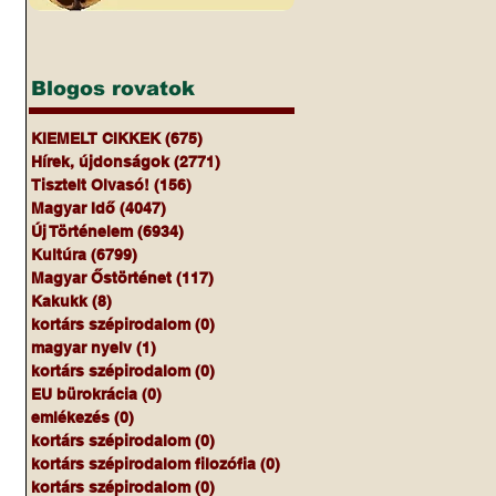
Blogos rovatok
KIEMELT CIKKEK
(675)
675 bejegyzés
Hírek, újdonságok
(2771)
2771 bejegyzés
Tisztelt Olvasó!
(156)
156 bejegyzés
Magyar Idő
(4047)
4047 bejegyzés
Új Történelem
(6934)
6934 bejegyzés
Kultúra
(6799)
6799 bejegyzés
Magyar Őstörténet
(117)
117 bejegyzés
Kakukk
(8)
8 bejegyzés
kortárs szépirodalom
(0)
0 bejegyzés
magyar nyelv
(1)
1 bejegyzés
kortárs szépirodalom
(0)
0 bejegyzés
EU bürokrácia
(0)
0 bejegyzés
emlékezés
(0)
0 bejegyzés
kortárs szépirodalom
(0)
0 bejegyzés
kortárs szépirodalom filozófia
(0)
0 bejegyzés
kortárs szépirodalom
(0)
0 bejegyzés