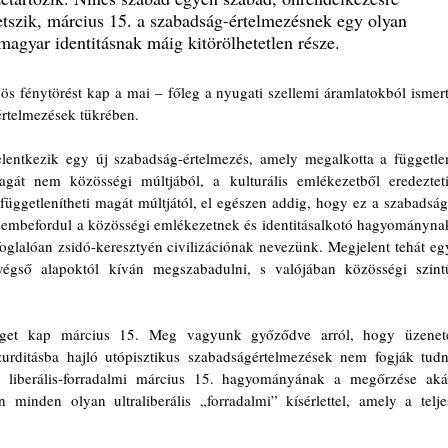
tszik, március 15. a szabadság-értelmezésnek egy olyan 
magyar identitásnak máig kitörölhetetlen része.
 fénytörést kap a mai – főleg a nyugati szellemi áramlatokból ismert,
rtelmezések tükrében.
lentkezik egy új szabadság-értelmezés, amely megalkotta a független
át nem közösségi múltjából, a kulturális emlékezetből eredezteti.
ggetlenítheti magát múltjától, el egészen addig, hogy ez a szabadság
embefordul a közösségi emlékezetnek és identitásalkotó hagyománynak
foglalóan zsidó-keresztyén civilizációnak nevezünk. Megjelent tehát egy
gső alapoktól kíván megszabadulni, s valójában közösségi szintű
get kap március 15. Meg vagyunk győződve arról, hogy üzenete
rditásba hajló utópisztikus szabadságértelmezések nem fogják tudni
 liberális-forradalmi március 15. hagyományának a megőrzése akár
 minden olyan ultraliberális „forradalmi” kísérlettel, amely a teljes