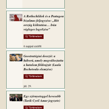
A Rothschildok és a Pentagon
bizalmas feljegyzése: „Hét
ország kiiktatása… Irán
végleges legyőzése”
Új Történelem
6 nappal ezelőtt
Geostratégiai dosszié: a
háború, amely megváltoztatta
a hatalom földrajzát (Laala
Bechetoula elemzése)
Új Történelem
júl. 29.
Egy szörnyeteggel kevesebb
(Tarik Cyril Amar jegyzete)
Új Történelem