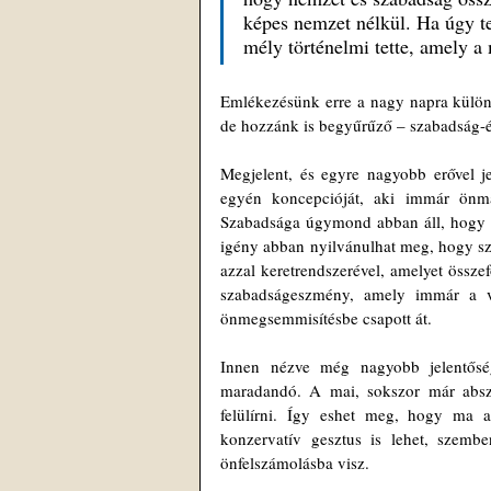
képes nemzet nélkül. Ha úgy te
mély történelmi tette, amely a 
Emlékezésünk erre a nagy napra különös
de hozzánk is begyűrűző – szabadság-é
Megjelent, és egyre nagyobb erővel je
egyén koncepcióját, aki immár önmag
Szabadsága úgymond abban áll, hogy fü
igény abban nyilvánulhat meg, hogy sz
azzal keretrendszerével, amelyet össze
szabadságeszmény, amely immár a vé
önmegsemmisítésbe csapott át.
Innen nézve még nagyobb jelentősé
maradandó. A mai, sokszor már abszu
felülírni. Így eshet meg, hogy ma a
konzervatív gesztus is lehet, szemben
önfelszámolásba visz.