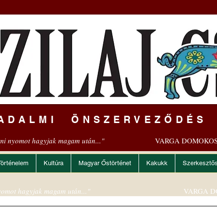
ADALMI ÖNSZERVEZŐDÉS
mi nyomot hagyjak magam után..."
VARGA DOMOKOS
Történelem
Kultúra
Magyar Őstörténet
Kakukk
Szerkesztő
omot hagyjak magam után..."
VARGA D