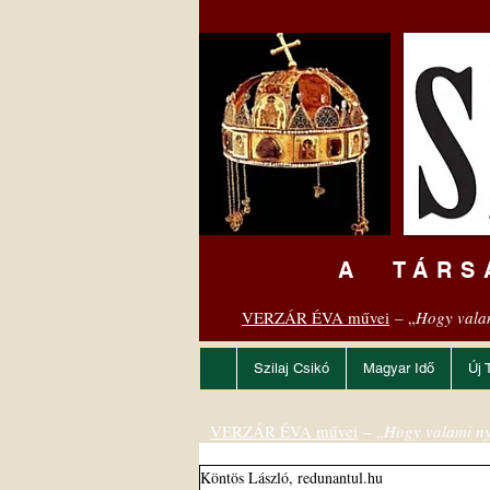
A TÁRS
VERZÁR ÉVA művei
– „
Hogy vala
Szilaj Csikó
Magyar Idő
Új 
VERZÁR ÉVA művei
– „
Hogy valami ny
Köntös László, redunantul.hu