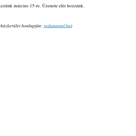
lékezünk március 15-re. Üzenete elér hozzánk.
házkerület honlapján: 
redunantul.hu
)