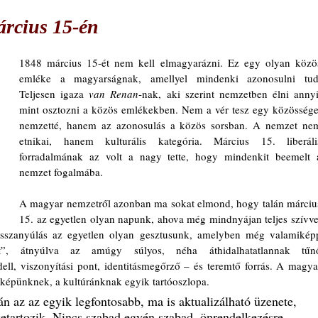
árcius 15-én
1848 március 15-ét nem kell elmagyarázni. Ez egy olyan közös
emléke a magyarságnak, amellyel mindenki azonosulni tud.
Teljesen igaza 
van Renan
-nak, aki szerint nemzetben élni annyi,
mint osztozni a közös emlékekben. Nem a vér tesz egy közösséget
nemzetté, hanem az azonosulás a közös sorsban. A nemzet nem
etnikai, hanem kulturális kategória. Március 15. liberális
forradalmának az volt a nagy tette, hogy mindenkit beemelt a
nemzet fogalmába.
A magyar nemzetről azonban ma sokat elmond, hogy talán március
15. az egyetlen olyan napunk, ahova még mindnyájan teljes szívvel
visszanyúlás az egyetlen olyan gesztusunk, amelyben még valamiképp
t”, átnyúlva az amúgy súlyos, néha áthidalhatatlannak tűnő
ll, viszonyítási pont, identitásmegőrző – és teremtő forrás. A magyar
gképünknek, a kultúránknak egyik tartóoszlopa.
án az az egyik legfontosabb, ma is aktualizálható üzenete, 
etartozik. Nincs szabad egyén szabad, önrendelkezésre 