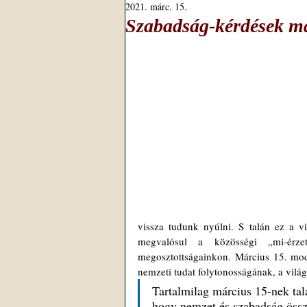
2021. márc. 15.
Szabadság-kérdések m
vissza tudunk nyúlni. S talán ez a 
megvalósul a közösségi „mi-érze
megosztottságainkon. Március 15. mode
nemzeti tudat folytonosságának, a vilá
Tartalmilag március 15-nek tal
hogy nemzet és szabadság össz