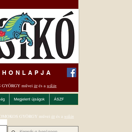
 HONLAPJA
 GYÖRGY művei
itt
és a
wikin
ség
Megjelent újságok
ÁSZF
OMOKOS GYÖRGY művei
itt
és a
wikin