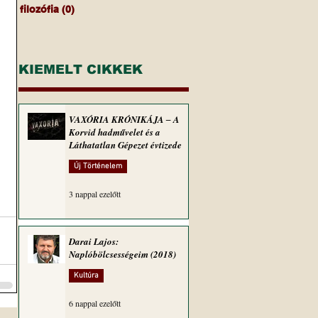
filozófia
(0)
0 bejegyzés
KIEMELT CIKKEK
VAXÓRIA KRÓNIKÁJA ‒ A
Korvid hadművelet és a
Láthatatlan Gépezet évtizede
Új Történelem
3 nappal ezelőtt
Darai Lajos:
Naplóbölcsességeim (2018)
Kultúra
6 nappal ezelőtt