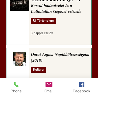
Korvid hadművelet és a
Láthatatlan Gépezet évtizede
Új Történelem
3 nappal ezelőtt
Darai Lajos: Naplóbölcsességeim
(2018)
Kultúra
6 nappal ezelőtt
Phone
Email
Facebook
A Rothschildok és a Pentagon
bizalmas feljegyzése: „Hét ország
kiiktatása… Irán végleges
legyőzése”
Új Történelem