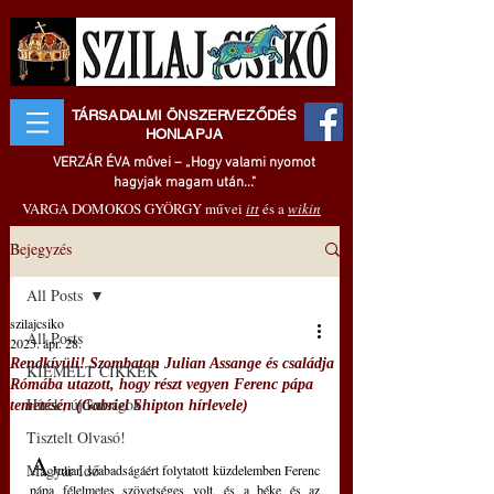
TÁRSADALMI ÖNSZERVEZŐDÉS
HONLAPJA
VERZÁR ÉVA művei – „Hogy valami nyomot
hagyjak magam után..."
VARGA DOMOKOS GYÖRGY művei
itt
és a
wikin
Bejegyzés
All Posts
szilajcsiko
All Posts
2025. ápr. 28.
Rendkívüli! Szombaton Julian Assange és családja
KIEMELT CIKKEK
Rómába utazott, hogy részt vegyen Ferenc pápa
Hírek, újdonságok
temetésén (Gabriel Shipton hírlevele)
Tisztelt Olvasó!
A
Magyar Idő
 Julian szabadságáért folytatott küzdelemben Ferenc 
pápa félelmetes szövetséges volt, és a béke és az 