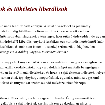
k és tökéletes liberálisok
 Libsinek lenni rohadt könnyű. A saját élvezetedet és pillanatnyi 
edet mindig hibátlanul felismered. Ezek persze adott esetben 
önőviszonyban sincsenek a tényleges, hosszútávú érdekeddel, de ugyan
kit érdekel?! Liberális, egykori leszbikus egykori nőismerősömtől (már 
eszbikus, és már nem ismer – a szerk.) származik a felejthetetlen 
esség: 
Ha a boldog vagyok, miért nem érzem?
nek vagytok. Ennyi közötök van a normalitáshoz meg a valósághoz, az 
ez. Aztán csodálkoztok, hogy a baloldaliságot mentális betegségnek 
ban heverő magánéleteiteket, és hogy a saját elcseszett életetek helyett
ég sokan éltek így, úgyhogy megerősítitek egymást, mint az egyszínű 
at festő és trutymókat szobrászkodó művészeiteket felszopó 
ösen értékes, ahogy a falra ragasztott banán. És ugyanannyit is ér.
galábbis a saját mércétek szerint, hiszen gyakorlatilag nincs is 