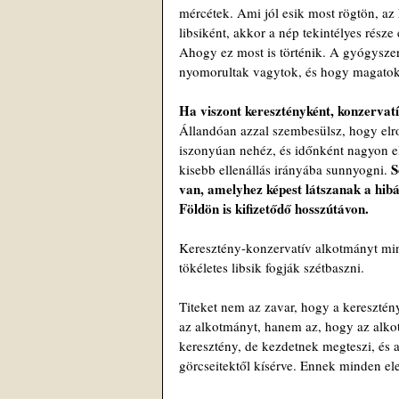
mércétek. Ami jól esik most rögtön, az 
libsiként, akkor a nép tekintélyes része
Ahogy ez most is történik. A gyógysze
nyomorultak vagytok, és hogy magatokka
Ha viszont keresztényként, konzervatív
Állandóan azzal szembesülsz, hogy elro
iszonyúan nehéz, és időnként nagyon e
S
kisebb ellenállás irányába sunnyogni. 
van, amelyhez képest látszanak a hibái
Földön is kifizetődő hosszútávon.
Keresztény-konzervatív alkotmányt mind
tökéletes libsik fogják szétbaszni.
Titeket nem az zavar, hogy a keresztény
az alkotmányt, hanem az, hogy az alk
keresztény, de kezdetnek megteszi, és a
görcseitektől kísérve. Ennek minden el