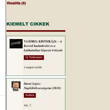
filozófia
(0)
0 bejegyzés
KIEMELT CIKKEK
VAXÓRIA KRÓNIKÁJA ‒ A
Korvid hadművelet és a
Láthatatlan Gépezet évtizede
Új Történelem
4 nappal ezelőtt
Darai Lajos:
Naplóbölcsességeim (2018)
Kultúra
aug. 2.