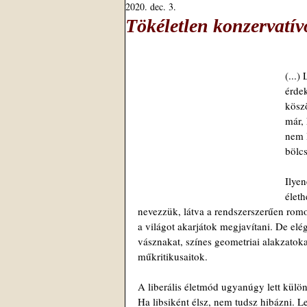
2020. dec. 3.
Tökéletlen konzervatívo
(...)
érdek
kösz
már, 
nem l
bölcs
Ilye
életh
nevezzük, látva a rendszerszerűen romok
a világot akarjátok megjavítani. De el
vásznakat, színes geometriai alakzatok
műkritikusaitok.
A liberális életmód ugyanúgy lett külön
Ha libsiként élsz, nem tudsz hibázni. Le