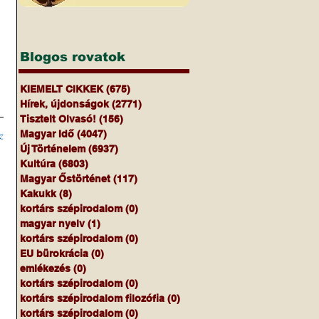
Blogos rovatok
KIEMELT CIKKEK
(675)
675 bejegyzés
Hírek, újdonságok
(2771)
2771 bejegyzés
Tisztelt Olvasó!
(156)
156 bejegyzés
z
Magyar Idő
(4047)
4047 bejegyzés
Új Történelem
(6937)
6937 bejegyzés
Kultúra
(6803)
6803 bejegyzés
Magyar Őstörténet
(117)
117 bejegyzés
Kakukk
(8)
8 bejegyzés
kortárs szépirodalom
(0)
0 bejegyzés
magyar nyelv
(1)
1 bejegyzés
kortárs szépirodalom
(0)
0 bejegyzés
EU bürokrácia
(0)
0 bejegyzés
emlékezés
(0)
0 bejegyzés
kortárs szépirodalom
(0)
0 bejegyzés
kortárs szépirodalom filozófia
(0)
0 bejegyzés
kortárs szépirodalom
(0)
0 bejegyzés