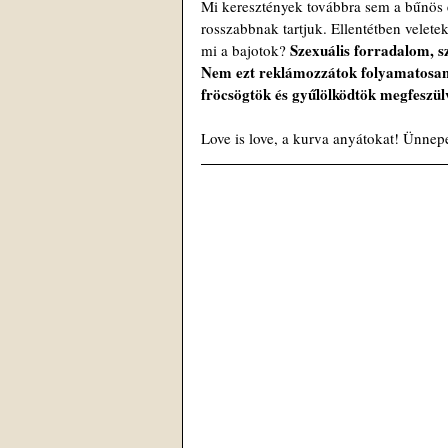
Mi keresztények továbbra sem a bűnös
rosszabbnak tartjuk. Ellentétben velete
Szexuális forradalom, s
mi a bajotok? 
Nem ezt reklámozzátok folyamatosan? 
fröcsögtök és gyűlölködtök megfeszül
Love is love, a kurva anyátokat! Ünnepe