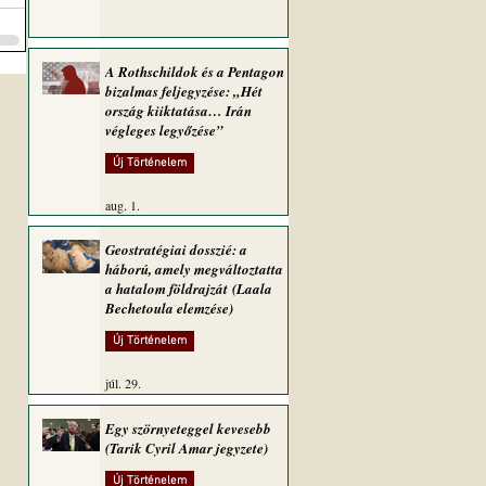
A Rothschildok és a Pentagon
bizalmas feljegyzése: „Hét
ország kiiktatása… Irán
végleges legyőzése”
Új Történelem
aug. 1.
Geostratégiai dosszié: a
háború, amely megváltoztatta
a hatalom földrajzát (Laala
Bechetoula elemzése)
Új Történelem
júl. 29.
Egy szörnyeteggel kevesebb
(Tarik Cyril Amar jegyzete)
Új Történelem