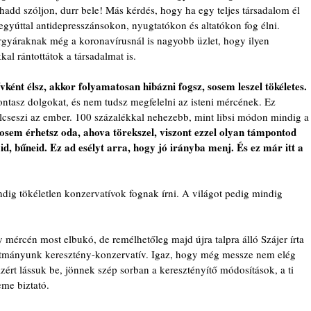
hadd szóljon, durr bele! Más kérdés, hogy ha egy teljes társadalom él 
 egyúttal antidepresszánsokon, nyugtatókon és altatókon fog élni. 
rgyáraknak még a koronavírusnál is nagyobb üzlet, hogy ilyen 
l rántottátok a társadalmat is.
ként élsz, akkor folyamatosan hibázni fogsz, sosem leszel tökéletes. 
ntasz dolgokat, és nem tudsz megfelelni az isteni mércének. Ez 
lcseszi az ember. 100 százalékkal nehezebb, mint libsi módon mindig a
osem érhetsz oda, ahova törekszel, viszont ezzel olyan támpontod 
d, bűneid. Ez ad esélyt arra, hogy jó irányba menj. És ez már itt a 
ig tökéletlen konzervatívok fognak írni. A világot pedig mindig 
 mércén most elbukó, de remélhetőleg majd újra talpra álló Szájer írta 
otmányunk keresztény-konzervatív. Igaz, hogy még messze nem elég 
zért lássuk be, jönnek szép sorban a keresztényítő módosítások, a ti 
eme biztató.