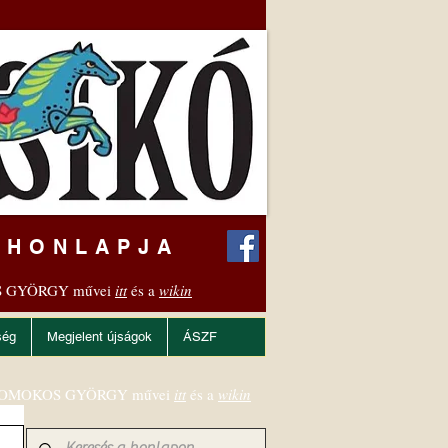
 HONLAPJA
 GYÖRGY művei
itt
és a
wikin
ség
Megjelent újságok
ÁSZF
OMOKOS GYÖRGY művei
itt
és a
wikin