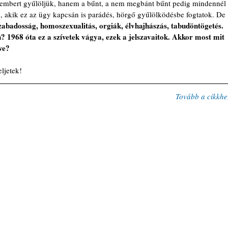
 embert gyűlöljük, hanem a bűnt, a nem megbánt bűnt pedig mindennél 
k, akik ez az ügy kapcsán is parádés, hörgő gyűlölködésbe fogtatok. De 
zabadosság, homoszexualitás, orgiák, élvhajhászás, tabudöntögetés. 
1968 óta ez a szívetek vágya, ezek a jelszavaitok. Akkor most mit 
ve?
ljetek! 
Tovább a cikkhe