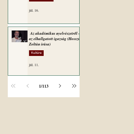
júl. 16.
Az akadémikus nyelvészetről –
az elhallgatott igazság (Hosszú
Zoltán írása)
Kultúra
júl. 11.
1
/
113