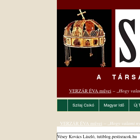
A TÁRS
VERZÁR ÉVA művei
– „
Hogy vala
Szilaj Csikó
Magyar Idő
Új 
VERZÁR ÉVA művei
– „
Hogy valami ny
Vésey Kovács László, tutiblog.pestisracok.hu