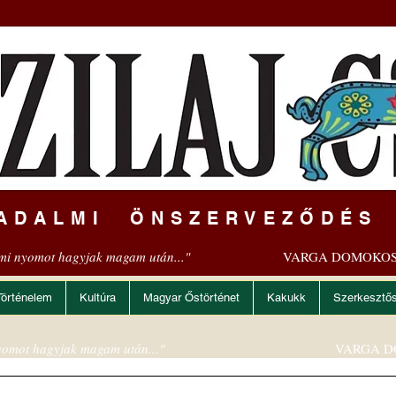
ADALMI ÖNSZERVEZŐDÉS
mi nyomot hagyjak magam után..."
VARGA DOMOKOS
Történelem
Kultúra
Magyar Őstörténet
Kakukk
Szerkesztő
omot hagyjak magam után..."
VARGA D