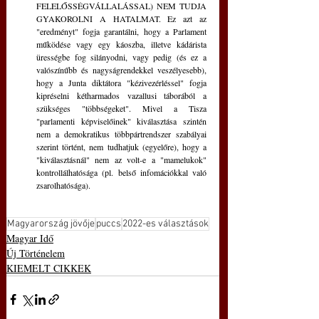
FELELŐSSÉGVÁLLALÁSSAL) NEM TUDJA 
GYAKOROLNI A HATALMAT. Ez azt az 
"eredményt" fogja garantálni, hogy a Parlament 
működése vagy egy káoszba, illetve kádárista 
ürességbe fog silányodni, vagy pedig (és ez a 
valószínűbb és nagyságrendekkel veszélyesebb), 
hogy a Junta diktátora "kézivezérléssel" fogja 
kipréselni kétharmados vazallusi táborából a 
szükséges "többségeket". Mivel a Tisza 
"parlamenti képviselőinek" kiválasztása szintén 
nem a demokratikus többpártrendszer szabályai 
szerint történt, nem tudhatjuk (egyelőre), hogy a 
"kiválasztásnál" nem az volt-e a "mamelukok" 
kontrollálhatósága (pl. belső infomációkkal való 
zsarolhatósága).
Magyarország jövője
puccs
2022-es választások
Magyar Idő
Új Történelem
KIEMELT CIKKEK