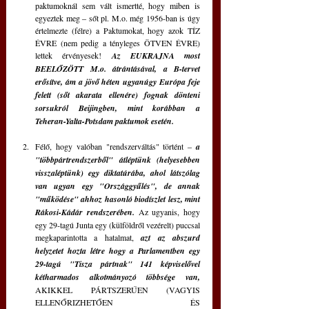
paktumoknál sem vált ismertté, hogy miben is 
egyeztek meg 
‒
 sőt pl. M.o. még 1956-ban is úgy 
értelmezte (félre) a Paktumokat, hogy azok TÍZ 
ÉVRE (nem pedig a tényleges ÖTVEN ÉVRE) 
lettek érvényesek! 
Az EUKRAJNA most 
BEELŐZÖTT M.o. átrántásával, a B-tervet 
erősítve, ám a jövő héten ugyanúgy Európa feje 
felett (sőt akarata ellenére) fognak dönteni 
sorsukról Beijingben, mint korábban a 
Teheran-Yalta-Potsdam paktumok esetén.
Félő, hogy valóban "rendszerváltás" történt 
‒
a 
"többpártrendszerből" átléptünk (helyesebben 
visszaléptünk) egy diktatúrába, ahol látszólag 
van ugyan egy "Országgyűlés", de annak 
"működése" ahhoz hasonló biodíszlet lesz, mint 
Rákosi-Kádár rendszerében.
Az ugyanis, hogy 
egy 29-tagú Junta egy (külföldről vezérelt) puccsal 
megkaparintotta a hatalmat, 
azt az abszurd 
helyzetet hozta létre hogy a Parlamentben egy 
29-tagú "Tisza pártnak" 141 képviselővel 
kétharmados alkotmányozó többsége van,
AKIKKEL PÁRTSZERŰEN (VAGYIS 
ELLENŐRIZHETŐEN ÉS 