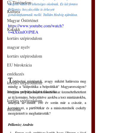
Új Történelem
mögötti valós és lehetséges okoknak. És két fontos 
Pellionisz hozzászólás is érkezett 
Kultúra
gondolatfutamaik mellé. Tallián Hedvig ajánlása. 
Magyar Őstörténet
https://www.youtube.com/watch?
Kakukk
v=kXxmlO1PlEA
kortárs szépirodalom
magyar nyelv
kortárs szépirodalom
EU bürokrácia
emlékezés
T
örténelmi mintázatok, avagy miként határozza meg 
kortárs szépirodalom
mindig a "külpolitika a belpolitikát" Magyarországon? 
kortárs szépirodalom filozófia
Hogyan próbálja majd üzemeltetni az üzemeltethetetlent 
az új kormány, beleszületve azokba a torz mintázatokba, 
kortárs szépirodalom
amelyek az elmúlt 160 év során már a császár, a 
kormányzó, a pártfőtitkár és a miniszterelnök csekély 
filozófia
mozgásterét is meghatározták?
Pellionisz András
Éppen csak említésre került, hogy "Trump a jövő 