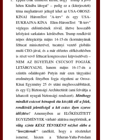
héten Kínába látogat" 
‒
 pedig ez a (kiterjesztett) 
téma meghatározó jellegű lehet az USA-OROSZ-
KÍNAI HáromTest "A-terv" és egy USA-
EUKRAJNA-KÍNA Ellen-HáromTest "B-terv" 
végleges eldöntésének rövid, illetve hosszabb 
lefolyású sarkalatos kérdésében. Trump rendkívül 
népes delegációja május 14-15-én (kormányának 
féltucat miniszterével, tucatnyi vezető globális 
multi CEO-jával, és a már előzetes előkészítésben 
is részt vevő féltucat kongresszusi képviselővel) 
‒
NEM AZ EGYETLEN CSÚCSOT FOGJÁK 
LETÁRGYALNI, hanem május 16-17-én a 
szintén odalátogató Putyin már ezen tárgyalási 
eredmények fényében fogja rögzíteni az Orosz-
Kínai Egyzmény 25 év utáni meghosszabbítását, 
és egy Új Biztonsági Architectúrát (ami felváltja a 
leharcolt nyugati biztonsági rendszert).
 Minthogy 
mindkét csúcsot hónapok óta készítik elő a felek, 
rendkívüli jelentőségű a két csúcs ilyen szoros 
időzítése!
 Amennyiben az ELŐKÉSZÍTETT 
EGYEZMÉNYEK várható aláírása megtörténik, 
a 
világ szinte KÉSZ TÉNYKÉNT nézhet elébe a 
"leosztásnak"
 (anélkül, hogy a részleteket 
ismerné, hiszen a Teheran-Yalta-Potsdam 