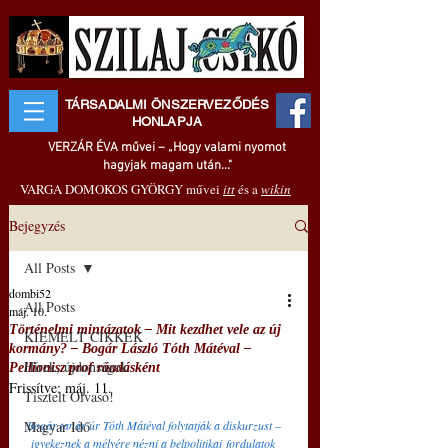
TÁRSADALMI ÖNSZERVEZŐDÉS
HONLAPJA
VERZÁR ÉVA művei – „Hogy valami nyomot
hagyjak magam után..."
VARGA DOMOKOS GYÖRGY művei
itt
és a
wikin
Bejegyzés
All Posts
dombi52
All Posts
máj. 10.
Történelmi mintázatok ‒ Mit kezdhet vele az új
KIEMELT CIKKEK
kormány? ‒ Bogár László Tóth Mátéval ‒
Hírek, újdonságok
Pellionisz prof ráadásként
Frissítve:
máj. 11.
Tisztelt Olvasó!
Magyar Idő
Bogár tanár úr Tóth Mátéval folytatják a diskurzust ‒
 igyekeznek a mélyére nézni a belpolitikai fordulatok 