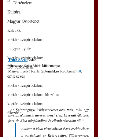
Új Történelem
Kultúra
Magyar Őstörténet
Kakukk
kortárs szépirodalom
magyar nyelv
kortárs szépirodalom
Truth Social
 videó
Kincsesné Salca Mária küldeménye
EU bürokrácia
Magyar nyelvű forrás (automatikus fordítással): 
itt
.
emlékezés
kortárs szépirodalom
kortárs szépirodalom filozófia
kortárs szépirodalom
„Az Egészségügyi Világszervezet nem más, mint egy 
filozófia
korrupt globalista átverés, amelyet az Egyesült Államok 
fizet, de Kína tulajdonában és ellenőrzése alatt áll. 
"
Amikor a kínai vírus három évvel ezelőtt elérte 
a partjainkat, az Egészségügyi Világszervezet 