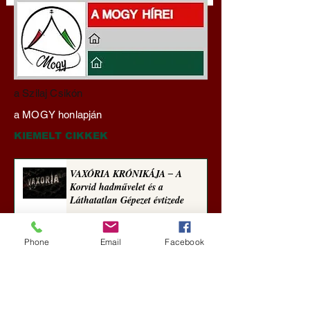
A háború kisiklott, a
Miért tabu Fauci
a Szilaj Csikón
diplomáciának nem
büntetőjogi felelős
a MOGY honlapján
maradt tere (Alastair
vonása
Crooke jegyzete)
KIEMELT CIKKEK
VAXÓRIA KRÓNIKÁJA ‒ A
Korvid hadművelet és a
Láthatatlan Gépezet évtizede
Új Történelem
Phone
Email
Facebook
3 nappal ezelőtt
Darai Lajos: Naplóbölcsességeim