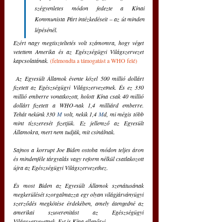
szégyenletes módon fedezte a Kínai 
Kommunista Párt intézkedéseit – az út minden 
lépésénél. 
Ezért nagy megtiszteltetés volt számomra, hogy véget 
vetettem Amerika és az Egészségügyi Világszervezet 
kapcsolatának.
 (felmondta a támogatást a WHO felé) 
 Az Egyesült Államok évente közel 500 millió dollárt 
fizetett az Egészségügyi Világszervezetnek. És ez 330 
millió emberre vonatkozott, holott Kína csak 40 millió 
dollárt fizetett a WHO-nak 1,4 milliárd emberre.   
Tehát nekünk 330 
M
 volt, nekik 1,4 
M
d, mi mégis több 
mint tízszeresét fizetjük. Ez jellemző az Egyesült 
Államokra, mert nem tudják, mit csinálnak. 
Sajnos a korrupt Joe Biden ostoba módon teljes áron 
és mindenféle tárgyalás vagy reform nélkül csatlakozott 
újra az Egészségügyi Világszervezethez. 
És most Biden az Egyesült Államok szenátusának 
megkerülését szorgalmazza egy olyan világjárványügyi 
szerződés megkötése érdekében, amely átengedné az 
amerikai szuverenitást az Egészségügyi 
Világszervezetnek. Ezt is Kína ellenőrzi. 