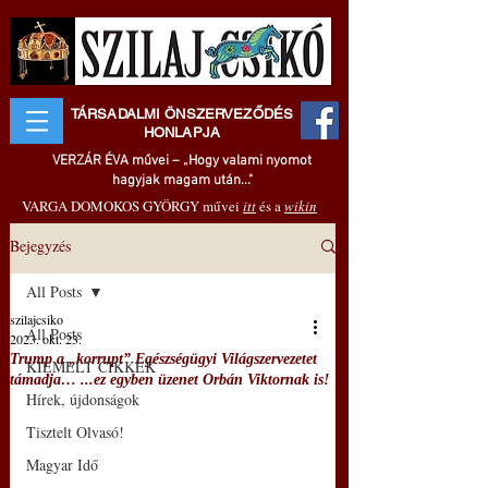
TÁRSADALMI ÖNSZERVEZŐDÉS
HONLAPJA
VERZÁR ÉVA művei – „Hogy valami nyomot
hagyjak magam után..."
VARGA DOMOKOS GYÖRGY művei
itt
és a
wikin
Bejegyzés
All Posts
szilajcsiko
All Posts
2023. okt. 23.
Trump a „korrupt” Egészségügyi Világszervezetet
KIEMELT CIKKEK
támadja… ...ez egyben üzenet Orbán Viktornak is!
Hírek, újdonságok
Tisztelt Olvasó!
Magyar Idő