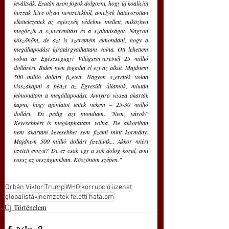
leváltsák. Ezután azon fogok dolgozni, hogy új koalíciót 
hozzak létre olyan nemzetekből, amelyek határozottan 
elkötelezettek az egészség védelme mellett, miközben 
megőrzik a szuverenitást és a szabadságot. Nagyon 
köszönöm, de azt is szeretném elmondani, hogy a 
megállapodást újratárgyalhattam volna. Ott lehettem 
volna az Egészségügyi Világszervezetnél 25 millió 
dollárért. Biden nem fogadta el ezt az alkut. Majdnem 
500 millió dollárt fizetett. Nagyon szerették volna 
visszakapni a pénzt az Egyesült Államok, miután 
felmondtam a megállapodást. Annyira vissza akarták 
kapni, hogy ajánlatot tettek nekem – 25-30 millió 
dollárt. Én pedig azt mondtam: 'Nem, várok!' 
Kevesebbért is megkaphattam volna. De akkoriban 
nem akartam kevesebbet sem fizetni mint kormány. 
Majdnem 500 millió dollárt fizettünk... Akkor miért 
fizetett ennyit? De ez csak egy a sok dolog közül, ami 
rossz az országunkban. Köszönöm szépen."
Orbán Viktor
Trump
WHO
korrupció
üzenet
globalisták
nemzetek feletti hatalom
Új Történelem