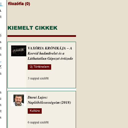
 
filozófia
(0)
0 bejegyzés
 
 
KIEMELT CIKKEK
 
 
 
VAXÓRIA KRÓNIKÁJA ‒ A
Korvid hadművelet és a
 
Láthatatlan Gépezet évtizede
a
. 
 
Új Történelem
 
3 nappal ezelőtt
 
Darai Lajos:
 
Naplóbölcsességeim (2018)
 
 
Kultúra
 
6 nappal ezelőtt