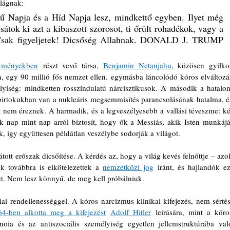
ilágnak:
 Napja és a Híd Napja lesz, mindkettő egyben. Ilyet még 
sátok ki azt a kibaszott szorosot, ti őrült rohadékok, vagy a 
 Csak figyeljetek! Dicsőség Allahnak. DONALD J. TRUMP 
kményekben
 részt vevő társa, 
Benjamin Netanjahu
, közösen gyilkos
en, egy 90 millió fős nemzet ellen. egymásba láncolódó kóros elváltozás
yiség: mindketten rosszindulatú nárcisztikusok. A második a hatalom
birtokukban van a nukleáris megsemmisítés parancsolásának hatalma, és
nem éreznek. A harmadik, és a legveszélyesebb a vallási téveszme: két
tük nap mint nap arról biztosít, hogy ők a Messiás, akik Isten munkáját
, így együttesen példátlan veszélybe sodorják a világot.
ott erőszak dicsőítése. A kérdés az, hogy a világ kevés felnőttje – azok
ik továbbra is elkötelezettek a 
nemzetközi jog
 iránt, és hajlandók ezt
t. Nem lesz könnyű, de meg kell próbálniuk.
64-ben alkotta meg a kifejezést
Adolf Hitler
 leírására, mint a kóros
oia és az antiszociális személyiség egyetlen jellemstruktúrába való