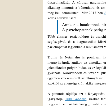
összeolvadását. A kórosan narcisztik
alkatilag immunis a bűntudatra, és azt
meg kell semmisíteni. Már 2017-ben 
J
kóros narcizmusára.
Amikor a hatalomnak ninc
A pszichopatának pedig n
Több elismert pszichológus és pszichi
segítségével, és a diagnosztikai küs
pszichopátiát legjobban a lelkiismeret 
Trump és Netanjahu is pontosan ille
megnyilvánult, amikor az amerikai e
jelentéktelen polgári hidat, és ez legal
gyászolt. Kárörvendett és további pusz
egyetlen szó sem esett az elhunytakról
azokról az ellenségekről, akiket megsem
A paranoia táplálja azt a fenyegetést
igazgatója, 
Tulsi Gabbard
, írásban ta
hogy a hírszerző közösség „továbbra is