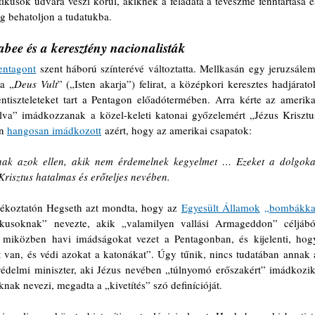
ikusok udvara veszi körül, akiknek a feladata a téveszme fenntartása és
 behatoljon a tudatukba.
ee és a keresztény nacionalisták
entagont
 szent háború színterévé változtatta. Mellkasán egy jeruzsálemi
 a „
Deus Vult
” („Isten akarja”) felirat, a középkori keresztes hadjáratok
entiszteleteket tart a Pentagon előadótermében. Arra kérte az amerikai
va” imádkozzanak a közel-keleti katonai győzelemért „Jézus Krisztus
n 
hangosan imádkozott
 azért, hogy az amerikai csapatok:
nak azok ellen, akik nem érdemelnek kegyelmet … Ezeket a dolgokat
risztus hatalmas és erőteljes nevében.
ájékoztatón Hegseth azt mondta, hogy az 
Egyesült Államok
„bombákkal
tikusoknak” nevezte, akik „valamilyen vallási Armageddon” céljából
 miközben havi imádságokat vezet a Pentagonban, és kijelenti, hogy
 van, és védi azokat a katonákat”. Úgy tűnik, nincs tudatában annak a
védelmi miniszter, aki Jézus nevében „túlnyomó erőszakért” imádkozik,
knak nevezi, megadta a „kivetítés” szó definícióját.