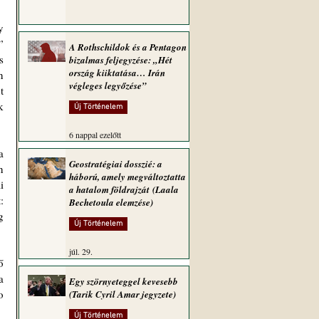
 
 
A Rothschildok és a Pentagon
 
bizalmas feljegyzése: „Hét
ország kiiktatása… Irán
 
végleges legyőzése”
 
 
Új Történelem
6 nappal ezelőtt
 
Geostratégiai dosszié: a
 
háború, amely megváltoztatta
 
a hatalom földrajzát (Laala
 
Bechetoula elemzése)
 
Új Történelem
júl. 29.
 
 
Egy szörnyeteggel kevesebb
 
(Tarik Cyril Amar jegyzete)
Új Történelem