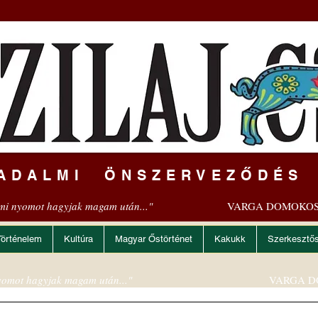
ADALMI ÖNSZERVEZŐDÉS
mi nyomot hagyjak magam után..."
VARGA DOMOKOS
Történelem
Kultúra
Magyar Őstörténet
Kakukk
Szerkesztő
omot hagyjak magam után..."
VARGA D