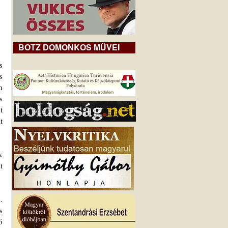
BOTZ DOMONKOS MŰVEI
 
 
 
 
 
 
 
 
Kezdjük az alapul szolgáló pszichológiai rendellenességgel. A kóros narcizmus klinikai kifejezés, nem sértés. 
 
 