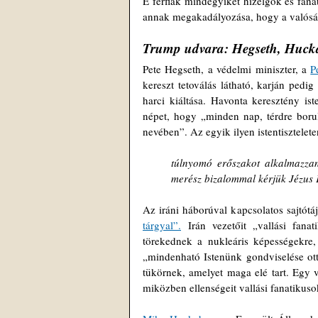
E férfiak mindegyikét hízelgők és fanat
annak megakadályozása, hogy a valóság
Trump udvara: Hegseth, Huckab
Pete Hegseth, a védelmi miniszter, a 
P
kereszt tetoválás látható, karján pedig
harci kiáltása. Havonta keresztény ist
népet, hogy „minden nap, térdre borul
nevében”. Az egyik ilyen istentisztelete
túlnyomó erőszakot alkalmazza
merész bizalommal kérjük Jézus K
Az iráni háborúval kapcsolatos sajtót
tárgyal”.
 Irán vezetőit „vallási fana
törekednek a nukleáris képességekre,
„mindenható Istenünk gondviselése ott
tükörnek, amelyet maga elé tart. Egy 
miközben ellenségeit vallási fanatikuso