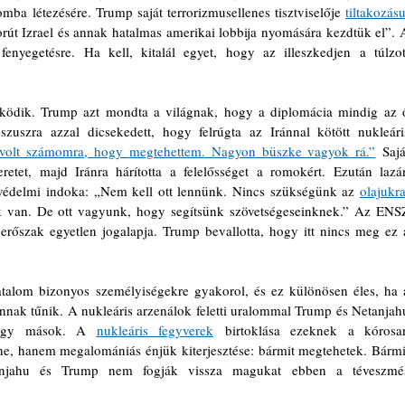
omba létezésére. Trump saját terrorizmusellenes tisztviselője 
tiltakozásul
borút Izrael és annak hatalmas amerikai lobbija nyomására kezdtük el”. A
enyegetésre. Ha kell, kitalál egyet, hogy az illeszkedjen a túlzott
ködik. Trump azt mondta a világnak, hogy a diplomácia mindig az ő
zuszra azzal dicsekedett, hogy felrúgta az Iránnal kötött nukleáris
s volt számomra, hogy megtehettem. Nagyon büszke vagyok rá.”
 Saját
etet, majd Iránra hárította a felelősséget a romokért. Ezután lazán
védelmi indoka: „Nem kell ott lennünk. Nincs szükségünk az 
olajukr
 van. De ott vagyunk, hogy segítsünk szövetségeseinknek.” Az ENSZ
őszak egyetlen jogalapja. Trump bevallotta, hogy itt nincs meg ez a
atalom bizonyos személyiségekre gyakorol, és ez különösen éles, ha a
nnak tűnik. A nukleáris arzenálok feletti uralommal Trump és Netanjahu
ogy mások. A 
nukleáris fegyverek
 birtoklása ezeknek a kórosan
he, hanem megalomániás énjük kiterjesztése: bármit megtehetek. Bármit
tanjahu és Trump nem fogják vissza magukat ebben a téveszmés