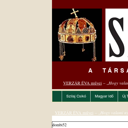
A TÁRS
VERZÁR ÉVA művei
– „
Hogy vala
Szilaj Csikó
Magyar Idő
Új 
VERZÁR ÉVA művei
– „
Hogy valami ny
dombi52