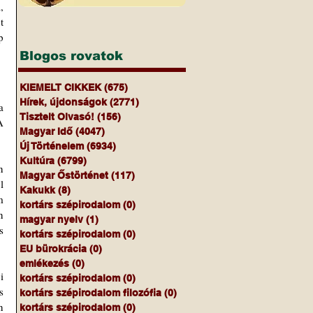
 
 
 
Blogos rovatok
KIEMELT CIKKEK
(675)
675 bejegyzés
Hírek, újdonságok
(2771)
2771 bejegyzés
 
Tisztelt Olvasó!
(156)
156 bejegyzés
 
Magyar Idő
(4047)
4047 bejegyzés
Új Történelem
(6934)
6934 bejegyzés
Kultúra
(6799)
6799 bejegyzés
 
Magyar Őstörténet
(117)
117 bejegyzés
 
Kakukk
(8)
8 bejegyzés
 
kortárs szépirodalom
(0)
0 bejegyzés
 
magyar nyelv
(1)
1 bejegyzés
 
kortárs szépirodalom
(0)
0 bejegyzés
EU bürokrácia
(0)
0 bejegyzés
emlékezés
(0)
0 bejegyzés
 
kortárs szépirodalom
(0)
0 bejegyzés
s 
kortárs szépirodalom filozófia
(0)
0 bejegyzés
 
kortárs szépirodalom
(0)
0 bejegyzés