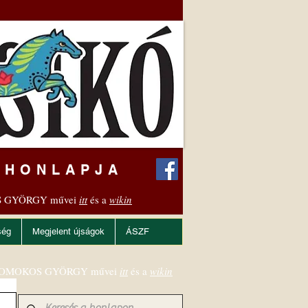
 HONLAPJA
 GYÖRGY művei
itt
és a
wikin
ség
Megjelent újságok
ÁSZF
OMOKOS GYÖRGY művei
itt
és a
wikin