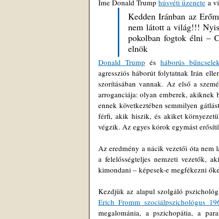
Íme Donald Trump 
húsvéti üzenete
 a v
Kedden Iránban az Erőmű
nem látott a világ!!! Nyis
pokolban fogtok élni –
elnök
Donald Trump
 és 
háborús bűncsele
agressziós háborút folytatnak Irán ell
szorításában vannak. Az első a személ
arroganciája: olyan emberek, akiknek 
ennek következtében semmilyen gátlást 
férfi, akik hiszik, és akiket környeze
végzik. Az egyes kórok egymást erősítik
Az eredmény a nácik vezetői óta nem lát
a felelősségteljes nemzeti vezetők, ak
kimondani – képesek-e megfékezni őke
Erich Fromm 
szociálpszichológus 
19
megalománia, a pszichopátia, a paran