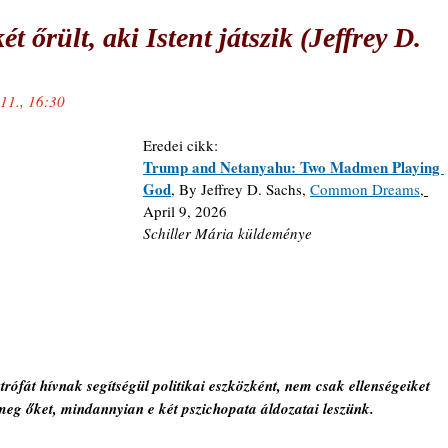
 őrült, aki Istent játszik (Jeffrey D.
.11., 16:30
Eredei cikk: 
Trump and Netanyahu: Two Madmen Playing 
God
, By Jeffrey D. Sachs, 
Common Dreams
, 
April 9, 2026
Schiller Mária küldeménye
rófát hívnak segítségül politikai eszközként, nem csak ellenségeiket 
k meg őket, mindannyian e két pszichopata áldozatai leszünk.