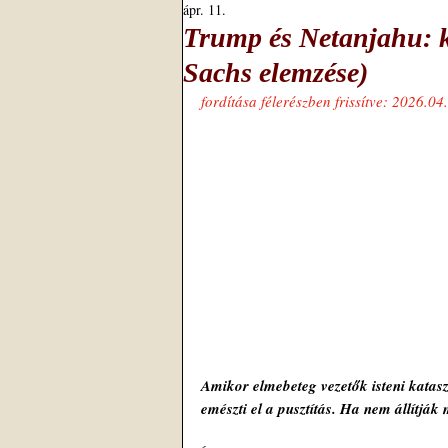
ápr. 11.
Trump és Netanjahu: két
Sachs elemzése)
fordítása félerészben frissítve: 2026.04
Amikor elmebeteg vezetők isteni kataszt
emészti el a pusztítás. Ha nem állítjá