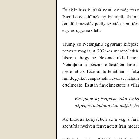
És akár hiszik, akár nem, ez még ros
Isten képviselőinek nyilvánítják. Számuk
önjelölt messiás pedig szintén nem tév
egy és ugyanaz lett.
Trump és Netanjahu egyaránt kifejezett
nevezte magát. A 2024-es merényletkísér
hiszem, hogy az életemet okkal ment
Netanjahu a pészah előestéjén tartot
szerepét az Exodus-történetben – fels
mindegyiket csapásnak nevezve. Khamen
értelmezte. Ezután figyelmeztette a vilá
Egyiptom tíz csapása után emlé
népét, és mindannyian tudjuk, h
Az Exodus könyvében ez a vég a fáraó t
szentírás nyelvén fenyegetett Irán megs