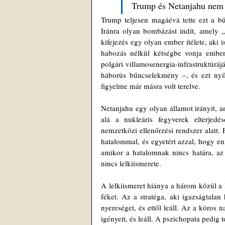
Trump és Netanjahu nem 
Trump teljesen magáévá tette ezt a bün
Iránra olyan bombázást indít, amely „
kifejezés egy olyan ember ítélete, aki i
habozás nélkül kétségbe vonja emberi
polgári villamosenergia-infrastruktúráj
háborús bűncselekmény –, és ezt nyílt
figyelme már másra volt terelve.
Netanjahu egy olyan államot irányít, a
alá a nukleáris fegyverek elterjed
nemzetközi ellenőrzési rendszer alatt. 
hatalommal, és egyetért azzal, hogy en
amikor a hatalomnak nincs határa, az 
nincs lelkiismerete.
A lelkiismeret hiánya a három közül a l
féket. Az a stratéga, aki igazságtalan
nyereséget, és ettől leáll. Az a kóros n
igényeit, és leáll. A pszichopata pedig