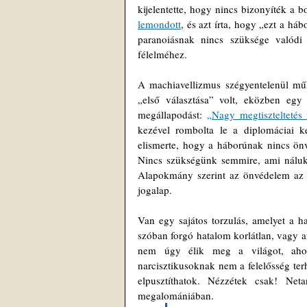
kijelentette, hogy nincs bizonyíték a b
lemondott
, és azt írta, hogy „ezt a há
paranoiásnak nincs szüksége valódi f
félelméhez.
A machiavellizmus szégyentelenül mű
„első választása” volt, eközben egy s
megállapodást: 
„Nagy megtisztelteté
kezével rombolta le a diplomáciai ker
elismerte, hogy a háborúnak nincs ön
Nincs szükségünk semmire, ami náluk
Alapokmány szerint az önvédelem az er
jogalap.
Van egy sajátos torzulás, amelyet a h
szóban forgó hatalom korlátlan, vagy a
nem úgy élik meg a világot, ah
narcisztikusoknak nem a felelősség ter
elpusztíthatok. Nézzétek csak! Ne
megalomániában.