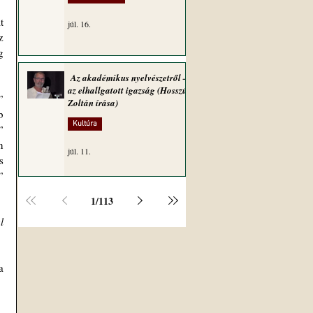
 
júl. 16.
 
 
Az akadémikus nyelvészetről –
az elhallgatott igazság (Hosszú
 
Zoltán írása)
 
Kultúra
 
 
júl. 11.
 
 
1
/
113
 
 