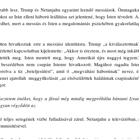
szabb lesz. Trump és Netanjahu egyaránt leendő messiások. Önmagukat
ra az Irán elleni háború leállítása azt jelentené, hogy Isten tévedett. Az
edhet, mert a messiás és Isten a megalomániás pszichében gyakorlatilag
en hivatkoztak erre a messiási identitásra. Trump „a kiválasztottnak”
lettel kapcsolatban kijelentette: „Akkor is éreztem, és most még inkább
ették meg. Isten mentett meg, hogy Amerikát újra naggyá tegyem.”
t beszédében nem csupán Istenre hivatkozott. Magához ragadta Isten
orolva a tíz „beteljesülést”, amit ő „megváltási háborúnak” nevez, és
ei ajatollah  meggyilkolását „az elsőszülöttek halálámak csapásaként”
got:
keztetem önöket, hogy a fáraó még mindig megpróbálta bántani Izrael
ogyan végződött az.
eljes seregének vízbe fulladásával zárul. Netanjahu a televízióban, a
emmisítésével.