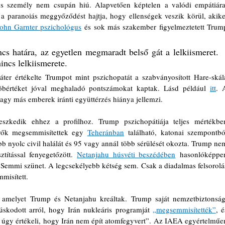
us személy nem csupán hiú. Alapvetően képtelen a valódi empátiára,
 a paranoiás meggyőződést hajtja, hogy ellenségek veszik körül, akiket
ohn Garnter pszichológus
 és sok más szakember figyelmeztetett Trump
s határa, az egyetlen megmaradt belső gát a lelkiismeret. 
incs lelkiismerete.
áter értékelte Trumpot mint pszichopatát a szabványosított Hare-skála
zöbértéket jóval meghaladó pontszámokat kaptak. Lásd például 
itt
. A
vagy más emberek iránti együttérzés hiánya jellemzi.
szkedik ehhez a profilhoz. Trump pszichopátiája teljes mértékben
rők megsemmisítettek egy 
Teheránban
 található, katonai szempontból
ább nyolc civil halálát és 95 vagy annál több sérülését okozta. Trump nem
títással fenyegetőzött. 
Netanjahu húsvéti beszédében
 hasonlóképpen
. Semmi szünet. A legcsekélyebb kétség sem. Csak a diadalmas felsorolás
misített.
, amelyet Trump és Netanjahu kreáltak. Trump saját nemzetbiztonsági
núskodott arról, hogy Irán nukleáris programját 
„megsemmisítették”
, é
 úgy értékeli, hogy Irán nem épít atomfegyvert”. Az IAEA egyértelműen