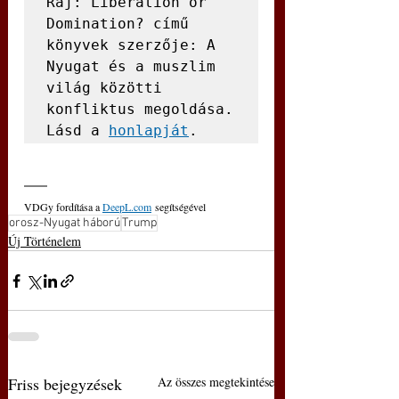
Raj: Liberation or 
Domination? című 
könyvek szerzője: A 
Nyugat és a muszlim 
világ közötti 
konfliktus megoldása. 
Lásd a 
honlapját
.
VDGy fordítása a 
DeepL.com
 segítségével
orosz-Nyugat háború
Trump
Új Történelem
Friss bejegyzések
Az összes megtekintése