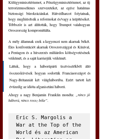
Külügyminisztériumot, a Pénzügyminisztériumot, az új 
terrorizmusellenes szervezeteket, az egész hatalmas 
biztonsági bürokráciánkat. Hátvédharcot folytatnak, 
hogy meghiúsítsák a reformokat és/vagy a leépítéseket. 
Többször is azt állították, hogy Trumpot valahogyan 
Oroszország kompromittálta.
A mély államnak ezek a kegyencei nem akarnak békét. 
Éles konfrontációt akarnak Oroszországgal és Kínával, 
a Pentagon és a hírszerzés milliárdos költségvetésének 
védelmét, és a saját karrierjük védelmét.
Láttuk, hogy a háborúpárti tisztviselőkből álló 
összeesküvések hogyan sodorták Franciaországot és 
Nagy-Britanniát két világháborúba. Ezért tartott két 
évtizedig az idióta afganisztáni háború.
Ahogy a nagy Benjamin Franklin mondta: 
„nincs jó 
háború, nincs rossz béke”.
Eric S. Margolis a 
War at the Top of the 
World és az American 