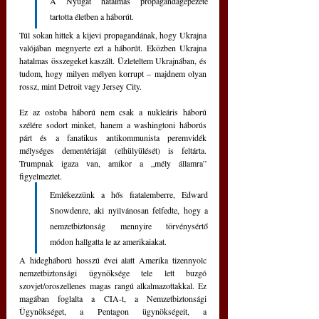
A Nyugat hatalmas propagandagépezete 
tartotta életben a háborút. 
Túl sokan hittek a kijevi propagandának, hogy Ukrajna 
valójában megnyerte ezt a háborút. Eközben Ukrajna 
hatalmas összegeket kaszált. Üzleteltem Ukrajnában, és 
tudom, hogy milyen mélyen korrupt – majdnem olyan 
rossz, mint Detroit vagy Jersey City.
Ez az ostoba háború nem csak a nukleáris háború 
szélére sodort minket, hanem a washingtoni háborús 
párt és a fanatikus antikommunista peremvidék 
mélységes dementériáját (elhülyülését) is feltárta. 
Trumpnak igaza van, amikor a „mély államra” 
figyelmeztet.
Emlékezzünk a hős fiatalemberre, Edward 
Snowdenre, aki nyilvánosan felfedte, hogy a 
nemzetbiztonság mennyire törvénysértő 
módon hallgatta le az amerikaiakat.
A hidegháború hosszú évei alatt Amerika tizennyolc 
nemzetbiztonsági ügynöksége tele lett buzgó 
szovjet/oroszellenes magas rangú alkalmazottakkal. Ez 
magában foglalta a CIA-t, a Nemzetbiztonsági 
Ügynökséget, a Pentagon ügynökségeit, a 