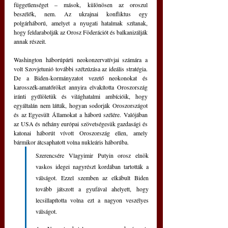
függetlenséget – mások, különösen az oroszul 
beszélők, nem. Az ukrajnai konfliktus egy 
polgárháború, amelyet a nyugati hatalmak szítanak, 
hogy feldarabolják az Orosz Föderációt és balkanizálják 
annak részeit.
Washington háborúpárti neokonzervatívjai számára a 
volt Szovjetunió további szétzúzása az ideális stratégia. 
De a Biden-kormányzatot vezető neokonokat és 
karosszék-amatőröket annyira elvakította Oroszország 
iránti gyűlöletük és világhatalmi ambícióik, hogy 
egyáltalán nem látták, hogyan sodorják Oroszországot 
és az Egyesült Államokat a háború szélére. Valójában 
az USA és néhány európai szövetségesük gazdasági és 
katonai háborút vívott Oroszország ellen, amely 
bármikor átcsaphatott volna nukleáris háborúba.
Szerencsére Vlagyimir Putyin orosz elnök 
vaskos idegei nagyrészt kordában tartották a 
válságot. Ezzel szemben az elkábult Biden 
tovább játszott a gyufával ahelyett, hogy 
lecsillapította volna ezt a nagyon veszélyes 
válságot. 