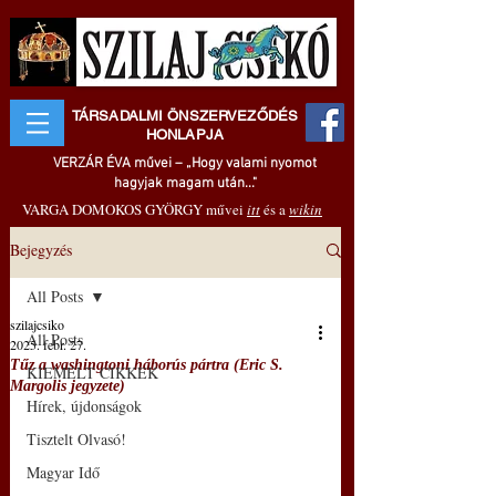
TÁRSADALMI ÖNSZERVEZŐDÉS
HONLAPJA
VERZÁR ÉVA művei – „Hogy valami nyomot
hagyjak magam után..."
VARGA DOMOKOS GYÖRGY művei
itt
és a
wikin
Bejegyzés
All Posts
szilajcsiko
All Posts
2025. febr. 27.
Tűz a washingtoni háborús pártra (Eric S.
KIEMELT CIKKEK
Margolis jegyzete)
Hírek, újdonságok
Tisztelt Olvasó!
Magyar Idő