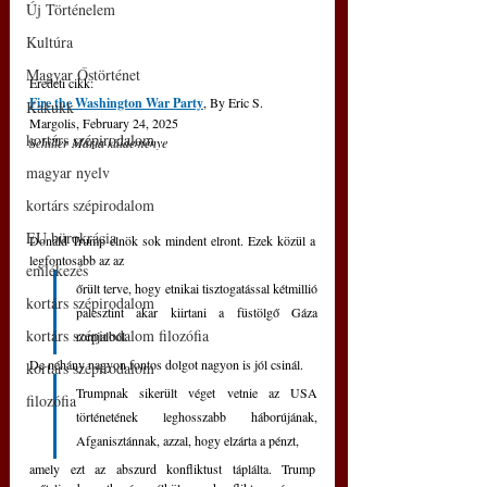
Új Történelem
Kultúra
Magyar Őstörténet
Eredeti cikk: 
Fire the Washington War Party
, By Eric S. 
Kakukk
Margolis, February 24, 2025
kortárs szépirodalom
Schiller Mária küldeménye
magyar nyelv
kortárs szépirodalom
EU bürokrácia
Donald Trump elnök sok mindent elront. Ezek közül a 
legfontosabb az az 
emlékezés
őrült terve, hogy etnikai tisztogatással kétmillió 
kortárs szépirodalom
palesztint akar kiirtani a füstölgő Gáza 
kortárs szépirodalom filozófia
romjaiból.
De néhány nagyon fontos dolgot nagyon is jól csinál.
kortárs szépirodalom
Trumpnak sikerült véget vetnie az USA 
filozófia
történetének leghosszabb háborújának, 
Afganisztánnak, azzal, hogy elzárta a pénzt, 
amely ezt az abszurd konfliktust táplálta. Trump 