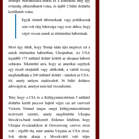
erőteljes beavatkozása nélkül ez a konfliktus még egy 
évtizedig elhúzódhatott volna, és újabb 2 billió dollárba 
kerülhetett volna. 
Egyik érintett tábornoknak vagy politikusnak 
sem volt elég bátorsága vagy esze ahhoz, hogy 
véget vessen ennek az értelmetlen háborúnak.
Most úgy tűnik, hogy Trump talán újra megteszi ezt a 
másik értelmetlen háborúban, Ukrajnában. Az USA 
legalább 175 milliárd dollárt költött az ukrajnai háború 
szítására. Tekintettel arra, hogy az amerikai segélyek 
egy részét elrejtették vagy eltitkolták, a valódi összeg 
meghaladhatja a 200 milliárd dollárt – mindezt az USA-
tól, amely mélyen eladósodott 36 billió dolláros 
adósságával, amelyet nem tud visszafizetni.
Tény, hogy a CIA és a Külügyminisztérium 5 milliárd 
dollárba került puccsot hajtott végre (az azt szervező 
Victoria Nuland magas rangú külügyminisztériumi 
tisztviselő szerint), amely megdöntötte Ukrajna 
Moszkva-barát rendszerét. Érdemes felidézni, hogy 
Ukrajna évszázadokon át Oroszország szerves része 
volt – régebb óta, mint amióta Virginia az USA része. 
Sok ukrán akarja a Moszkvától való teljes 