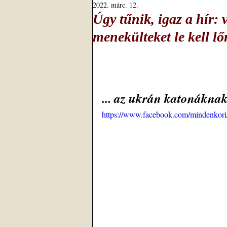
2022. márc. 12.
Úgy tűnik, igaz a hír:
menekülteket le kell lőn
... az ukrán katonákna
https://www.facebook.com/mindenkor