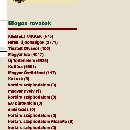
Blogos rovatok
KIEMELT CIKKEK
(675)
675 bejegyzés
Hírek, újdonságok
(2771)
2771 bejegyzés
Tisztelt Olvasó!
(156)
156 bejegyzés
Magyar Idő
(4047)
4047 bejegyzés
Új Történelem
(6935)
6935 bejegyzés
Kultúra
(6801)
6801 bejegyzés
Magyar Őstörténet
(117)
117 bejegyzés
Kakukk
(8)
8 bejegyzés
kortárs szépirodalom
(0)
0 bejegyzés
magyar nyelv
(1)
1 bejegyzés
kortárs szépirodalom
(0)
0 bejegyzés
EU bürokrácia
(0)
0 bejegyzés
emlékezés
(0)
0 bejegyzés
kortárs szépirodalom
(0)
0 bejegyzés
kortárs szépirodalom filozófia
(0)
0 bejegyzés
kortárs szépirodalom
(0)
0 bejegyzés