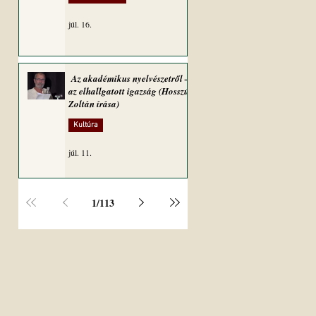
júl. 16.
Az akadémikus nyelvészetről –
az elhallgatott igazság (Hosszú
Zoltán írása)
Kultúra
júl. 11.
1
/
113