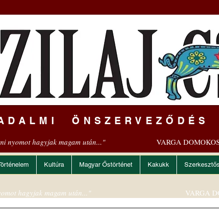
ADALMI ÖNSZERVEZŐDÉS
mi nyomot hagyjak magam után..."
VARGA DOMOKOS
Történelem
Kultúra
Magyar Őstörténet
Kakukk
Szerkesztő
omot hagyjak magam után..."
VARGA D