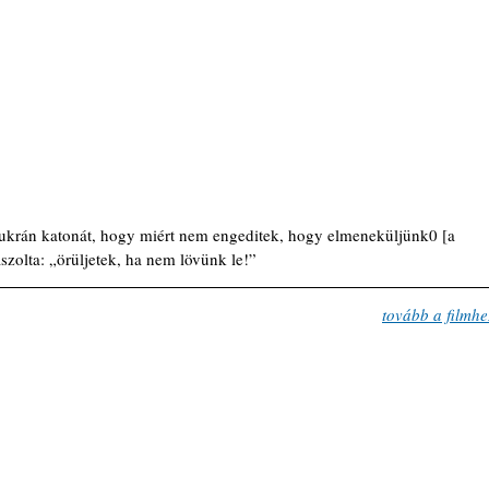
 ukrán katonát, hogy miért nem engeditek, hogy elmeneküljünk0 [a 
aszolta: „örüljetek, ha nem lövünk le!”
tovább a filmhe