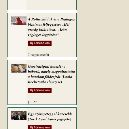
A Rothschildok és a Pentagon
bizalmas feljegyzése: „Hét
ország kiiktatása… Irán
végleges legyőzése”
Új Történelem
7 nappal ezelőtt
Geostratégiai dosszié: a
háború, amely megváltoztatta
a hatalom földrajzát (Laala
Bechetoula elemzése)
Új Történelem
júl. 29.
Egy szörnyeteggel kevesebb
(Tarik Cyril Amar jegyzete)
Új Történelem