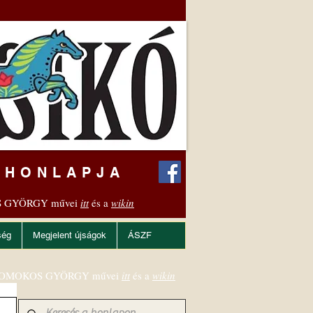
 HONLAPJA
 GYÖRGY művei
itt
és a
wikin
ség
Megjelent újságok
ÁSZF
OMOKOS GYÖRGY művei
itt
és a
wikin