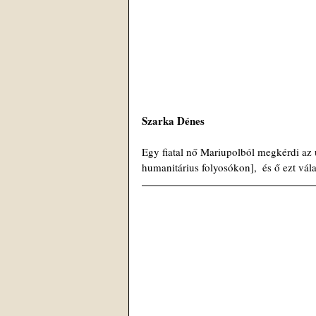
Szarka Dénes
Egy fiatal nő Mariupolból megkérdi az
humanitárius folyosókon],  és ő ezt vál