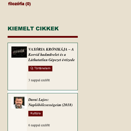
filozófia
(0)
0 bejegyzés
KIEMELT CIKKEK
VAXÓRIA KRÓNIKÁJA ‒ A
Korvid hadművelet és a
Láthatatlan Gépezet évtizede
Új Történelem
3 nappal ezelőtt
Darai Lajos:
Naplóbölcsességeim (2018)
Kultúra
6 nappal ezelőtt