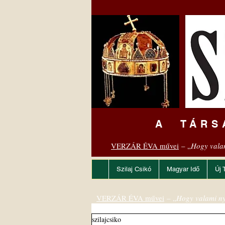
A TÁRS
VERZÁR ÉVA művei
– „
Hogy vala
Szilaj Csikó
Magyar Idő
Új 
VERZÁR ÉVA művei
– „
Hogy valami ny
szilajcsiko