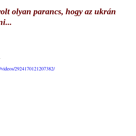
 volt olyan parancs, hogy az ukrán
i...
k
i/videos/2924170121207382/