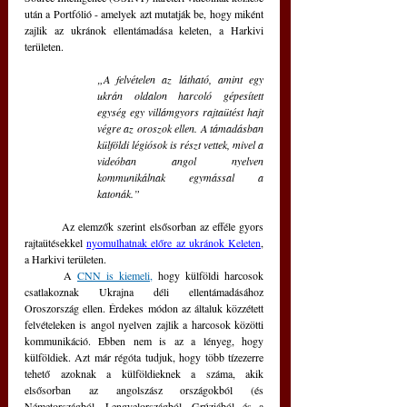
után a Portfólió - amelyek azt mutatják be, hogy miként 
zajlik az ukránok ellentámadása keleten, a Harkivi 
területen.
„A felvételen az látható, amint egy 
ukrán oldalon harcoló gépesített 
egység egy villámgyors rajtaütést hajt 
végre az oroszok ellen. A támadásban 
külföldi légiósok is részt vettek, mivel a 
videóban angol nyelven 
kommunikálnak egymással a 
katonák.” 
	Az elemzők szerint elsősorban az efféle gyors 
rajtaütésekkel 
nyomulhatnak előre az ukránok Keleten
, 
a Harkivi területen.
	A 
CNN is kiemeli,
 hogy külföldi harcosok 
csatlakoznak Ukrajna déli ellentámadásához 
Oroszország ellen. Érdekes módon az általuk közzétett 
felvételeken is angol nyelven zajlik a harcosok közötti 
kommunikáció. Ebben nem is az a lényeg, hogy 
külföldiek. Azt már régóta tudjuk, hogy több tízezerre 
tehető azoknak a külföldieknek a száma, akik 
elsősorban az angolszász országokból (és 
Németországból, Lengyelországból, Grúziából és a 