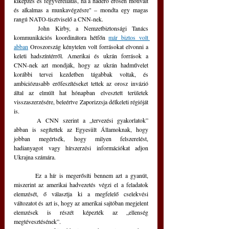
kiképzés és fegyverellátás, ha a haderő erősen motivált 
és alkalmas a munkavégzésre" – mondta egy magas 
rangú NATO-tisztviselő a CNN-nek.
	John Kirby, a Nemzetbiztonsági Tanács 
kommunikációs koordinátora hétfőn 
már biztos volt 
abban
 Oroszország kénytelen volt forrásokat elvonni a 
keleti hadszíntérről. Amerikai és ukrán források a 
CNN-nek azt mondják, hogy az ukrán hadművelet 
korábbi tervei kezdetben tágabbak voltak, és 
ambiciózusabb erőfeszítéseket tettek az orosz invázió 
által az elmúlt hat hónapban elvesztett területek 
visszaszerzésére, beleértve Zaporizzsja délkeleti régióját 
is.
	A CNN szerint a „tervezési gyakorlatok” 
abban is segítettek az Egyesült Államoknak, hogy 
jobban megértsék, hogy milyen felszerelést, 
hadianyagot vagy hírszerzési információkat adjon 
Ukrajna számára. 
	Ez a hír is megerősíti bennem azt a gyanút, 
miszerint az amerikai hadvezetés végzi el a feladatok 
elemzését, ő választja ki a megfelelő cselekvési 
változatot és azt is, hogy az amerikai sajtóban megjelent 
elemzések is részét képezték az „ellenség 
megtévesztésének”.