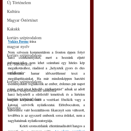
Új Történelem
Kultúra
Magyar Őstörténet
Kakukk
kortárs szépirodalom
Vukics Ferenc
 írása
magyar nyelv
Nem szívesen kommentálom a fronton éppen folyó 
kortárs szépirodalom
harci cselekményeket, mert a hozzánk eljutó 
információkra nem lehet számítani egy hiteles kép 
EU bürokrácia
megalkotásához, ráadásul a „helyzetek gyors és éles 
emlékezés
váltakozása” hamar időszerűtlenné teszi a 
megállapításainkat. Ha már mindenképpen harctéri 
kortárs szépirodalom
eseményekkel foglalkozik az ember, érdemes pár napot 
várni, mert jóval bővebb „tájékoztatást” adnak az adott 
kortárs szépirodalom filozófia
harci helyzetről a sűrűsödő temetések és a hirtelen 
kortárs szépirodalom
megtelt kórházak, mint a vezérkari főnökök vagy a 
katonai szóvivők nyilatkozatai. Előrebocsátom, a 
filozófia
háborúhoz való hozzáállásom fikarcnyit sem változott, 
továbbra is az egyszerű emberek sorsa érdekel, nem a 
nagyhatalmak nyilatkozatorgiája.
	Keleti szomszédaink ellentámadásától hangos a 