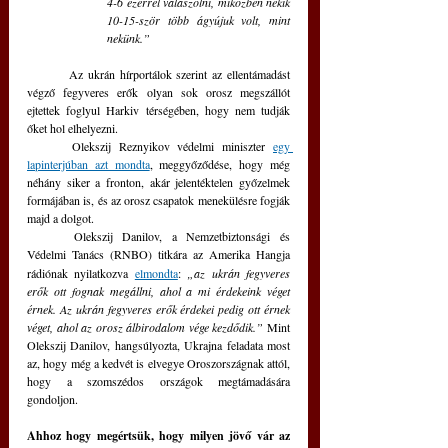
4-6 ezerrel válaszolni, miközben nekik 
10-15-ször több ágyújuk volt, mint 
nekünk.”
	Az ukrán hírportálok szerint az ellentámadást 
végző fegyveres erők olyan sok orosz megszállót 
ejtettek foglyul Harkiv térségében, hogy nem tudják 
őket hol elhelyezni. 
	Olekszij Reznyikov védelmi miniszter 
egy 
lapinterjúban azt mondta
, meggyőződése, hogy még 
néhány siker a fronton, akár jelentéktelen győzelmek 
formájában is, és az orosz csapatok menekülésre fogják 
majd a dolgot.
	Olekszij Danilov, a Nemzetbiztonsági és 
Védelmi Tanács (RNBO) titkára az
Amerika Hangja 
rádiónak nyilatkozva 
elmondta
: 
„az ukrán fegyveres 
erők ott fognak megállni, ahol a mi érdekeink véget 
érnek. Az ukrán fegyveres erők érdekei pedig ott érnek 
véget, ahol az orosz álbirodalom vége kezdődik.”
 Mint 
Olekszij Danilov, hangsúlyozta, Ukrajna feladata most 
az, hogy még a kedvét is elvegye Oroszországnak attól, 
hogy a szomszédos országok megtámadására 
gondoljon.
Ahhoz hogy megértsük, hogy milyen jövő vár az 