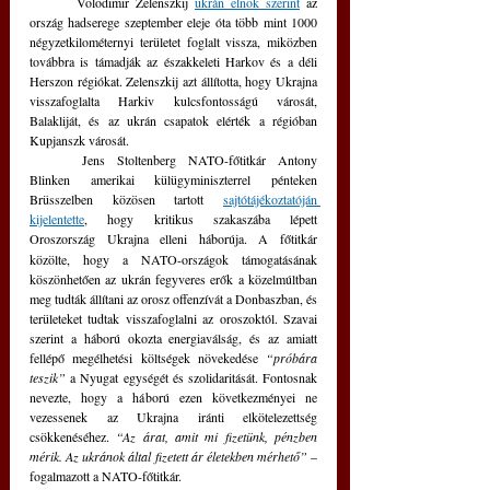
	Volodimir Zelenszkij 
ukrán elnök szerint
 az 
ország hadserege szeptember eleje óta több mint 1000 
négyzetkilométernyi területet foglalt vissza, miközben 
továbbra is támadják az északkeleti Harkov és a déli 
Herszon régiókat. Zelenszkij azt állította, hogy Ukrajna 
visszafoglalta Harkiv kulcsfontosságú városát, 
Balakliját, és az ukrán csapatok elérték a régióban 
Kupjanszk városát.
	Jens Stoltenberg NATO-főtitkár Antony 
Blinken amerikai külügyminiszterrel pénteken 
Brüsszelben közösen tartott 
sajtótájékoztatóján 
kijelentette
, hogy kritikus szakaszába lépett 
Oroszország Ukrajna elleni háborúja. A főtitkár
közölte, hogy a NATO-országok támogatásának 
köszönhetően az ukrán fegyveres erők a közelmúltban 
meg tudták állítani az orosz offenzívát a Donbaszban, és 
területeket tudtak visszafoglalni az oroszoktól. Szavai 
szerint a háború okozta energiaválság, és az amiatt 
fellépő megélhetési költségek növekedése 
“próbára 
teszik”
 a Nyugat egységét és szolidaritását. Fontosnak 
nevezte, hogy a háború ezen következményei ne 
vezessenek az Ukrajna iránti elkötelezettség 
csökkenéséhez. 
“Az árat, amit mi fizetünk, pénzben 
mérik. Az ukránok által fizetett ár életekben mérhető” 
– 
fogalmazott a NATO-főtitkár.