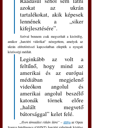
Ráadásul sehol sem látni 
azokat az ukrán 
tartalékokat, akik képesek 
lennének a „siker 
kifejlesztésére”.
	Szóval bennem csak megszólalt a kisördög, 
amikor „harctéri videókat” nézegettem, amelyek az 
ukrán előretöréssel kapcsolatban ellepték a nyugati 
közösségi médiát. 
Leginkább az volt a 
feltűnő, hogy mind az 
amerikai és az európai 
médiában megjelenő 
videókon angolul és 
amerikai angolul beszélő 
katonák törnek előre 
„halált megvető 
bátorsággal” kelet felé. 
„Ilyen támadást ritkán látni”
 – 
állítja
 az Open 
Source Intelligence (OSINT) harctéri videóinak közlése 