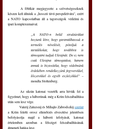
	A főtitkár megjegyezte: a szövetségeseknek 
készen kell állniuk a „hosszú távú perspektívára”, ezért 
a NATO kapcsolatban áll a tagországok védelmi és 
ipari komplexumaival.
„A NATO-n belül struktúrákat 
hoztunk létre, hogy garantálhassuk a 
termelés növelését, pótoljuk a 
tartalékokat, hogy továbbra is 
támogatni tudjuk Ukrajnát. De ez nem 
csak Ukrajna támogatása, hanem 
annak is biztosítéka, hogy védelmünk 
érdekében rendelkezzünk fegyverekkel, 
lőszerekkel és egyéb eszközökkel” 
– 
mondta Stoltenberg.
	Az ukrán katonai vezetők arra hívták fel a 
figyelmet, hogy a háborúnak még a Krím felszabadítása 
után sem lesz vége.
	Valerij Zaluzsnij és Mihajlo Zabrodszkij 
szerint
a Krím feletti orosz ellenőrzés elvesztése jelentősen 
befolyásolja majd a háború lefolyását, katonai 
értelemben azonban a félsziget felszabadításának 
átmeneti hatása lesz.