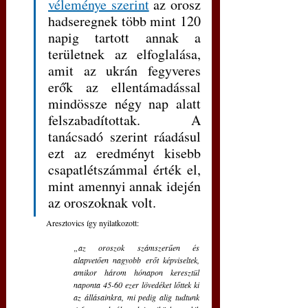
véleménye szerint
 az orosz 
hadseregnek több mint 120 
napig tartott annak a 
területnek az elfoglalása, 
amit az ukrán fegyveres 
erők az ellentámadással 
mindössze négy nap alatt 
felszabadítottak. A 
tanácsadó szerint ráadásul 
ezt az eredményt kisebb 
csapatlétszámmal érték el, 
mint amennyi annak idején 
az oroszoknak volt.
	Aresztovics így nyilatkozott: 
„az oroszok számszerűen és 
alapvetően nagyobb erőt képviseltek, 
amikor három hónapon keresztül 
naponta 45-60 ezer lövedéket lőttek ki 
az állásainkra, mi pedig alig tudtunk 