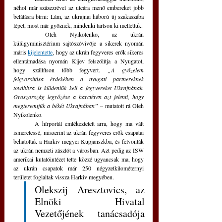
néhol már százezrével az utcára menő embereket jobb 
belátásra bírni: Lám, az ukrajnai háború új szakaszába 
lépet, most már győznek, mindenki tartson ki mellettük.
	Oleh Nyikolenko, az ukrán  
külügyminisztérium sajtószóvivője a sikerek nyomán 
máris 
kijelentette
, hogy az ukrán fegyveres erők sikeres 
ellentámadása nyomán Kijev felszólítja a Nyugatot, 
hogy szállítson több fegyvert. 
„A győzelem 
felgyorsítása érdekében a nyugati partnereknek 
továbbra is küldeniük kell a fegyvereket Ukrajnának. 
Oroszország legyőzése a harctéren azt jelenti, hogy 
megteremtjük a békét Ukrajnában” 
– mutatott rá Oleh 
Nyikolenko.
	A hírportál emlékeztetett arra, hogy ma vált 
ismeretessé, miszerint az ukrán fegyveres erők csapatai 
behatoltak a Harkiv megyei Kupjanszkba, és felvonták 
az ukrán nemzeti zászlót a városban. Azt pedig az ISW 
amerikai kutatóintézet tette közzé ugyancsak ma, hogy 
az ukrán csapatok már 250 négyzetkilométernyi 
területet foglaltak vissza Harkiv megyében.
Olekszij Aresztovics, az 
Elnöki Hivatal 
Vezetőjének tanácsadója 