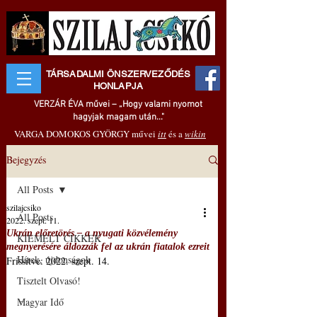
TÁRSADALMI ÖNSZERVEZŐDÉS
HONLAPJA
VERZÁR ÉVA művei – „Hogy valami nyomot
hagyjak magam után..."
VARGA DOMOKOS GYÖRGY művei
itt
és a
wikin
Bejegyzés
All Posts
szilajcsiko
All Posts
2022. szept. 11.
Ukrán előretörés – a nyugati közvélemény
KIEMELT CIKKEK
megnyerésére áldozzák fel az ukrán fiatalok ezreit
Hírek, újdonságok
Frissítve:
2022. szept. 14.
Tisztelt Olvasó!
–
Magyar Idő