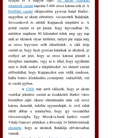
nyugati és a magyar sajtó. 
Az ukrán vezérkari 
jelentések szerint
 naponta 5-600 orosz katona esik el. A 
Portfólió szerint
 elképesztően gyorsan halad Harkiv-
megyében az ukrán előretörés: visszavették Balakliját, 
Sevcsenkovét és elérték Kupjanszk települést is. A 
portál szerint ez azt jelenti, hogy légvonalban 56, 
autóúton majdnem 80 kilométert tettek meg egy nap 
alatt az ukránok olyan területen, melyet pár napja még 
az orosz fegyveres erők ellenőriztek. A cikk írója 
szerint az, hogy ilyen gyorsan haladnak az ukránok, jó 
eséllyel azt jelzi, hogy az orosz katonai jelenlét a 
térségben minimális, vagy az is lehet, hogy egyáltalán 
nem is őrzik ezeket a településeket. Az elemző szerint 
előfordulhat, hogy Kupjanszkot sem védik rendesen, 
hiába fontos közlekedési csomópont: szárazföldi, vízi 
és vasúti egyben.
	A 
CNN
 már arról cikkezik, hogy az ukrán 
vezérkar jelentése szerint az északkeleti Harkiv város 
közelében zajló sikeres ellentámadás után sok orosz 
katona dezertált, ledobta egyenruháját, és civil ruhát 
öltött abban a reményben, hogy így visszatérhet 
Oroszországba. Egy Moszkva-barát harkivi vezető 
Vitalij Gancsev pénteken a Rosszija 24 hírtelevíziónak 
elismerte
, hogy az ukránok Balaklija elővárosaiban 
vannak.