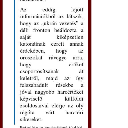
Az eddig lejött 
információkból az látszik, 
hogy az „ukrán vezetés” a 
déli fronton beáldozta a 
saját kiképzetlen 
katonáinak ezreit annak 
érdekében, hogy az 
oroszokat rávegye arra, 
hogy erőket 
csoportosítsanak át 
keletről, majd az így 
felszabadult résekbe a 
jóval nagyobb harcértéket 
képviselő külföldi 
zsoldosaival elérje az oly 
régóta várt harctéri 
sikereket. 
	Ezekkel lehet az energiaválsággal küszködő, 