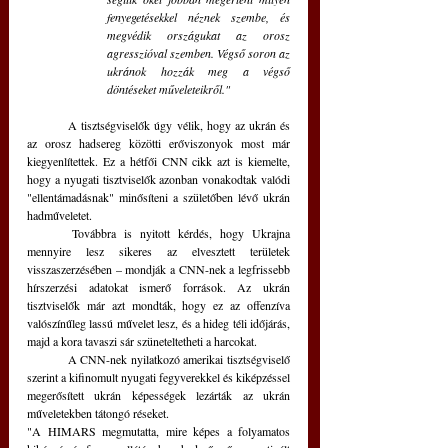
fenyegetésekkel néznek szembe, és 
megvédik országukat az orosz 
agresszióval szemben. Végső soron az 
ukránok hozzák meg a végső 
döntéseket műveleteikről."
	A tisztségviselők úgy vélik, hogy az ukrán és 
az orosz hadsereg közötti erőviszonyok most már 
kiegyenlítettek. Ez a hétfői CNN cikk azt is kiemelte, 
hogy a nyugati tisztviselők azonban vonakodtak valódi 
"ellentámadásnak" minősíteni a születőben lévő ukrán 
hadműveletet. 
	Továbbra is nyitott kérdés, hogy Ukrajna 
mennyire lesz sikeres az elvesztett területek 
visszaszerzésében – mondják a CNN-nek a legfrissebb 
hírszerzési adatokat ismerő források. Az ukrán 
tisztviselők már azt mondták, hogy ez az offenzíva 
valószínűleg lassú művelet lesz, és a hideg téli időjárás, 
majd a kora tavaszi sár szüneteltetheti a harcokat.
	A CNN-nek nyilatkozó amerikai tisztségviselő 
szerint a kifinomult nyugati fegyverekkel és kiképzéssel 
megerősített ukrán képességek lezárták az ukrán 
műveletekben tátongó réseket. 
"A HIMARS megmutatta, mire képes a folyamatos 