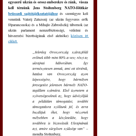
egyszerű ukrán és orosz emberekre és ránk,  vissza 
kell térnünk Jens Stoltenberg NATO-főtitkár 
brüsszeli sajtótájékoztatójához
és szemügyre kell 
vennünk Valerij Zaluzsnij (az ukrán fegyveres erők 
főparancsnoka) és a Mihajlo Zabrodszkij tábornok (az 
ukrán parlament nemzetbiztonsági, védelmi és 
hírszerzési bizottságának első alelnöke) 
közösen írt 
cikkét.
„Jelenleg Oroszország szárazföldi 
erőinek több mint 80%-a vesz részt az 
ukrajnai háborúban. Így 
természetesen annak, ami ott történik, 
hatása van Oroszország azon 
képességére, hogy bármilyen 
fenyegetést jelentsen bármely NATO-
tagállam számára. Első üzenetem a 
szövetségeseknek az, hogy üdvözöljük 
a példátlan támogatást, további 
támogatásra szólítunk fel, és arra 
buzdítjuk őket, hogy nézzenek 
mélyebben a készleteikbe, hogy 
továbbra is biztosítsák Ukrajnának 
azt, amire sürgősen szüksége van” 
– 
mondta Stoltenberg.