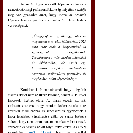
	Az ukrán fegyveres erők főparancsnoka és a 
nemzetbiztonsági parlamenti bizottság helyettes vezetője 
meg van győződve arról, hogy idővel az oroszok 
képesek lesznek pótolni a személyi és felszerelésbeli 
veszteségeket.
„Összefoglalva az elhangzottakat és 
megvitatva a további kilátásokat, 2023 
után már csak a konfrontáció új 
szakaszáról beszélhetünk. 
Természetesen más kezdeti adatokkal 
és kilátásokkal, de ismét egy 
folyamatos konfliktus, emberéletek 
elvesztése, erőforrások pazarlása és 
meghatározatlan végeredmény”.
	Korábban is írtam már arról, hogy a legtöbb 
sikeres akciót nem az ukrán katonák, hanem a „külföldi 
harcosok” hajtják végre. Az ukrán vezetés azt már 
többször elismerte, hogy minden felderítési adatot az 
amerikai féltől kapnak és rendszeresen egyeztetnek a 
harci feladatok végrehajtása előtt, de szinte biztosra 
vehető, hogy nem ukrán, hanem amerikai és brit törzsek 
szervezik és vezetik az ott folyó műveleteket. Az CNN 
nemrégiben 
arról cikkezett
, hogy az amerikai 