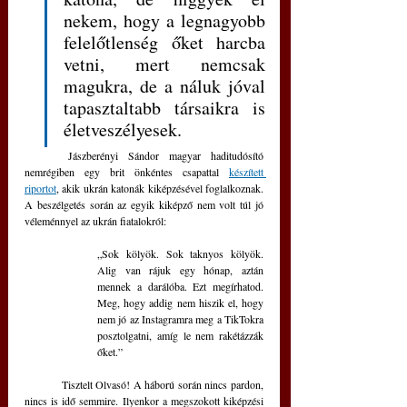
nekem, hogy a legnagyobb 
felelőtlenség őket harcba 
vetni, mert nemcsak 
magukra, de a náluk jóval 
tapasztaltabb társaikra is 
életveszélyesek.
	Jászberényi Sándor magyar haditudósító 
nemrégiben egy brit önkéntes csapattal 
készített 
riportot
, akik ukrán katonák kiképzésével foglalkoznak. 
A beszélgetés során az egyik kiképző nem volt túl jó 
véleménnyel az ukrán fiatalokról: 
„Sok kölyök. Sok taknyos kölyök. 
Alig van rájuk egy hónap, aztán 
mennek a darálóba. Ezt megírhatod. 
Meg, hogy addig nem hiszik el, hogy 
nem jó az Instagramra meg a TikTokra 
posztolgatni, amíg le nem rakétázzák 
őket.”
	Tisztelt Olvasó! A háború során nincs pardon, 
nincs is idő semmire. Ilyenkor a megszokott kiképzési 