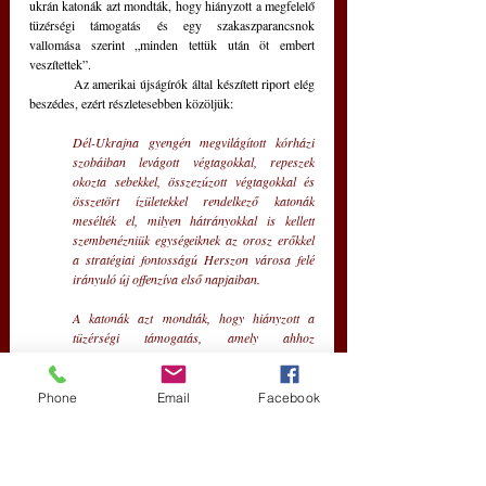
ukrán katonák azt mondták, hogy hiányzott a megfelelő 
tüzérségi támogatás és egy szakaszparancsnok 
vallomása szerint „minden tettük után öt embert 
veszítettek”.
	Az amerikai újságírók által készített riport elég 
beszédes, ezért részletesebben közöljük:
Dél-Ukrajna gyengén megvilágított kórházi 
szobáiban levágott végtagokkal, repeszek 
okozta sebekkel, összezúzott végtagokkal és 
összetört ízületekkel rendelkező katonák 
mesélték el, milyen hátrányokkal is kellett 
szembenézniük egységeiknek az orosz erőkkel 
a stratégiai fontosságú Herszon városa felé 
irányuló új offenzíva első napjaiban. 
A katonák azt mondták, hogy hiányzott a 
tüzérségi támogatás, amely ahhoz 
mindenképpen szükséges lett volna, hogy 
kiűzzék Oroszország védelembe beásott erőit. 
A katonák szerint elképesztő nagyságú 
Phone
Email
Facebook
technológiai szakadék van az ukrán erők és a 
lényegesen jobban felszerelt ellenfeleik között. 
Az interjúk közvetlen beszámolót adtak az 
elfoglalt területek visszafoglalására irányuló 