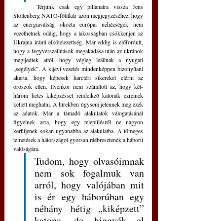
	Térjünk csak egy pillanatra vissza Jens 
Stoltenberg NATO-főtitkár azon megjegyzéséhez, hogy 
az energiaválság okozta európai nehézségek nem 
vezethetnek odáig, hogy a lakosságban csökkenjen az 
Ukrajna iránti elkötelezettség. Már eddig is előfordult, 
hogy a fegyverszállítások megakadása után az ukránok 
megijedtek attól, hogy végleg leállnak a nyugati 
„segélyek”. A kijevi vezetés mindenképpen bizonyítani 
akarta, hogy képesek harctéri sikereket elérni az 
oroszok ellen. Ilyenkor nem számított az, hogy két-
három hetes kiképzéssel rendelkző katonák ezreinek 
kellett meghalni. A hírekben úgysem jelennek meg ezek 
az adatok. Már a támadó alakulatok válogatásánál 
figyelnek arra, hogy egy településről ne nagyon 
kerüljenek sokan ugyanabba az alakulatba. A tömeges 
temetések a hátországot gyorsan ráébresztenék a háború 
valóságára. 
Tudom, hogy olvasóimnak 
nem sok fogalmuk van 
arról, hogy valójában mit 
is ér egy háborúban egy 
néhány hétig „kiképzett” 
katona, de higgyék el 