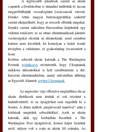
	A legfrissebb jelentések szerint az ukrán 
csapatok a Donbászban is támadást indítottak és lassan 
megpróbálhatják visszafoglalni Liszicsanszk városát. 
Demkó Attila magyar biztonságpolitikai szakértő 
szerint elképzelhető, hogy az oroszok elbízták magukat. 
Demkó szerint miközben Herszonban kiépítettek egy 
védelmi rendszert, és az ottani ellentámadásnál jelentős 
veszteségeket okoztak az ukránoknak, ezzel szemben 
keleten nem készültek fel komolyan a keleti északi 
térségben a védelemre, és gyakorlatilag összeomlott a 
front.
Közben sebesült ukrán katonák a The Washington 
Postnak 
nyilatkozva
 részletezték, hogy Ukrajnának 
mekkora áldozatokkal is kell szembenéznie a dél-
herszoni ellentámadásban, amely műveletben állítólag 
az Egyesült Államok 
segített Ukrajnának
.
	Az augusztus végi offenzíva megindítása óta az 
ukrán illetékesek nem árultak el sok részletet a 
hadműveletről, és az újságírókat sem engedték ki a 
frontra. A délen indított „megtévesztő manőver” után a 
kórházak megteltek sebesültekkel. Azok az ukrán 
katonák, akik egy kórházban beszéltek a The 
Washington Post újságíróival, komor képet festettek 
arról, milyen volt a csata az ukrán fél számára. Az 