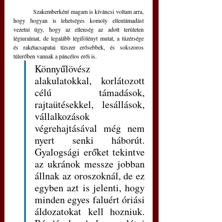
	Szakemberként magam is kíváncsi voltam arra, 
hogy hogyan is lehetséges komoly ellentámadást 
vezetni úgy, hogy az ellenség az adott területen 
légiuralmat, de legalább légifölényt mutat, a tüzérsége 
és rakétacsapatai tízszer erősebbek, és sokszoros 
túlerőben vannak a páncélos erői is. 
Könnyűlövész 
alakulatokkal, korlátozott 
célú támadások, 
rajtaütésekkel, lesállások, 
vállalkozások 
végrehajtásával még nem 
nyert senki háborút. 
Gyalogsági erőket tekintve 
az ukránok messze jobban 
állnak az oroszoknál, de ez 
egyben azt is jelenti, hogy 
minden egyes faluért óriási 
áldozatokat kell hozniuk. 