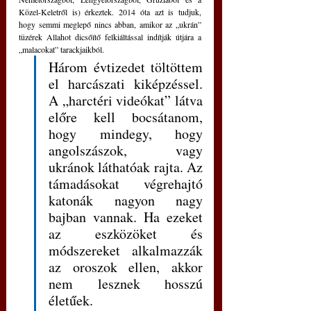
Közel-Keletről is) érkeztek. 2014 óta azt is tudjuk, 
hogy semmi meglepő nincs abban, amikor az „ukrán” 
tüzérek Allahot dicsőítő felkiáltással indítják útjára a 
„malacokat” tarackjaikból. 
Három évtizedet töltöttem 
el harcászati kiképzéssel. 
A „harctéri videókat” látva 
előre kell bocsátanom, 
hogy mindegy, hogy 
angolszászok, vagy 
ukránok láthatóak rajta. Az 
támadásokat végrehajtó 
katonák nagyon nagy 
bajban vannak. Ha ezeket 
az eszközöket és 
módszereket alkalmazzák 
az oroszok ellen, akkor 
nem lesznek hosszú 
életűek. 