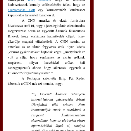
hadvezetésnek komoly erőfeszítésébe tellett, hogy az 
ellentámadás előtt
 egy korlátozottabb küldetéssel 
kapcsolatos tervezetet fogadjon el.
	A CNN amerikai és ukrán forrásokra 
hivatkozva arról írt, hogy a jelenlegi ukrán ellentámadás 
megtervezése során az Egyesült Államok felszólította 
Kijevet, hogy korlátozza hadműveleti céljait, hogy 
elkerülje csapatai túlterhelését. A CNN szerint az 
amerikai és az ukrán fegyveres erők olyan közös 
„elemző gyakorlatokat” hajtottak végre, „amelyeknek az 
volt a célja, hogy segítsenek az ukrán erőknek 
megérteni, milyen harcértékű erőket kell 
összegyűjteniük ahhoz, hogy sikeresek legyenek a 
különböző forgatókönyvekben.”
	A Pentagon szóvivője Brig. Pat Ryder 
tábornok a CNN-nek azt mondta, hogy: 
"az Egyesült Államok rutinszerű 
katonai-katonai párbeszédet folytat 
Ukrajnával több szinten. Nem 
kommentáljuk ennek a munkának a 
részleteit. Általánosságban 
elmondható, hogy az ukránokat olyan 
információkkal látjuk el, amelyek 
segítik őket jobban megérteni milyen 