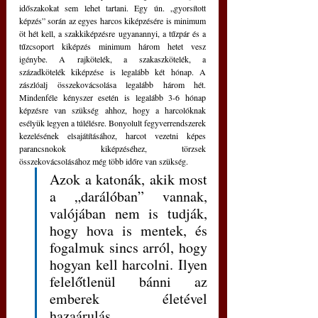
időszakokat sem lehet tartani. Egy ún. „gyorsított 
képzés” során az egyes harcos kiképzésére is minimum 
öt hét kell, a szakkiképzésre ugyanannyi, a tűzpár és a 
tűzcsoport kiképzés minimum három hetet vesz 
igénybe. A rajkötelék, a szakaszkötelék, a 
századkötelék kiképzése is legalább két hónap. A 
zászlóalj összekovácsolása legalább három hét. 
Mindenféle kényszer esetén is legalább 3-6 hónap 
képzésre van szükség ahhoz, hogy a harcolóknak 
esélyük legyen a túlélésre. Bonyolult fegyverrendszerek 
kezelésének elsajátításához, harcot vezetni képes 
parancsnokok kiképzéséhez, törzsek 
összekovácsolásához még több időre van szükség. 
Azok a katonák, akik most 
a „darálóban” vannak, 
valójában nem is tudják, 
hogy hova is mentek, és 
fogalmuk sincs arról, hogy 
hogyan kell harcolni. Ilyen 
felelőtlenül bánni az 
emberek életével 
hazaárulás.