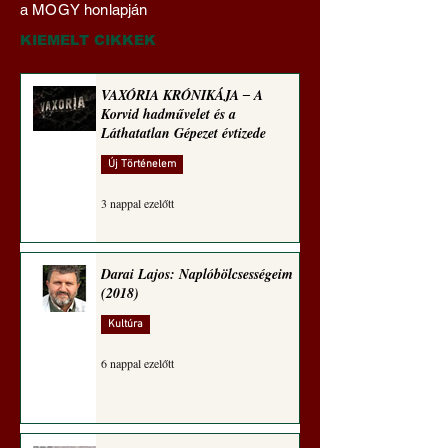
a MOGY honlapján
vonása
technomorál ‒ 21/2
Rugalmas technomo
KIEMELT CIKKEK
alázatosság
VAXÓRIA KRÓNIKÁJA ‒ A
Korvid hadművelet és a
Láthatatlan Gépezet évtizede
Új Történelem
3 nappal ezelőtt
Darai Lajos: Naplóbölcsességeim
(2018)
Kultúra
6 nappal ezelőtt