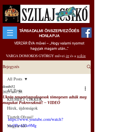
TÁRSADALMI ÖNSZERVEZŐDÉS
HONLAPJA
VERZÁR ÉVA művei – „Hogy valami nyomot
hagyjak magam után..."
VARGA DOMOKOS GYÖRGY művei
itt
és a
wikin
Bejegyzés
All Posts
dombi52
All Posts
2025. nov. 20.
Ukrán tengerészgyalogosok tömegesen adták meg
KIEMELT CIKKEK
magukat Pokrovszknál! ‒ VIDEÓ
Hírek, újdonságok
Tisztelt Olvasó!
https://www.youtube.com/watch?
v=OPcviXlo9Mg
Magyar Idő