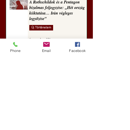
A Rothschildok és a Pentagon
bizalmas feljegyzése: „Hét ország
kiiktatása… Irán végleges
legyőzése”
Új Történelem
6 nappal ezelőtt
Geostratégiai dosszié: a háború,
Phone
Email
Facebook
amely megváltoztatta a hatalom
földrajzát (Laala Bechetoula
elemzése)
Új Történelem
júl. 29.
Egy szörnyeteggel kevesebb (Tarik
Cyril Amar jegyzete)
Új Történelem
júl. 16.