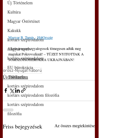
Új Történelem
Kultúra
Magyar Őstörténet
Kakukk
Magyar B. Tamás - HátOrszág
kortárs szépirodalom
Ukrán tengerészgyalogosok tömegesen adták meg 
magyar nyelv
magukat Pokrovszknál! ‒ TÜZET NYITOTTAK A 
kortárs szépirodalom
SOROZÓHÓHÉROKRA UKRAJNÁBAN!
EU bürokrácia
orosz-Nyugat háború
emlékezés
Új Történelem
kortárs szépirodalom
kortárs szépirodalom filozófia
kortárs szépirodalom
filozófia
Friss bejegyzések
Az összes megtekintése