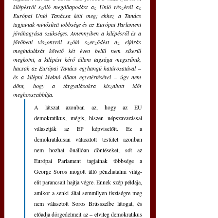
kilépésről szóló megállapodást az Unió részéről az 
Európai Unió Tanácsa köti meg; ehhez a Tanács 
tagjainak minősített többsége és az Európai Parlament 
jóváhagyása szükséges. Amennyiben a kilépésről és a 
jövőbeni viszonyról szóló szerződést az eljárás 
megindulását követő két éven belül nem sikerül 
megkötni, a kilépést kérő állam tagsága megszűnik, 
hacsak az Európai Tanács egyhangú határozatával – 
és a kilépni kívánó állam egyetértésével – úgy nem 
dönt, hogy a tárgyalásokra kiszabott időt 
meghosszabbítja.
A látszat azonban az, hogy az EU 
demokratikus, mégis, hiszen népszavazással 
választják az EP képviselőit. Ez a 
demokratikusan választott testület azonban 
nem hozhat önállóan döntéseket, sőt az 
Európai Parlament tagjainak többsége a 
George Soros mögött álló pénzhatalmi világ-
elit parancsait hajtja végre. Ennek szép példája, 
amikor a senki által semmilyen tisztségre meg 
nem választott Soros Brüsszelbe látogat, és 
előadja dörgedelmeit az – elvileg demokratikus 