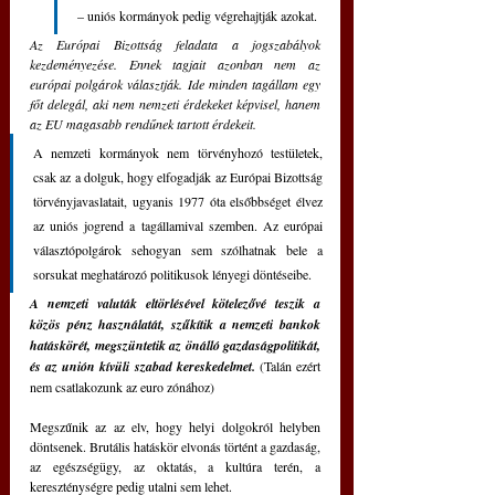
– uniós kormányok pedig végrehajtják azokat.
Az Európai Bizottság feladata a jogszabályok 
kezdeményezése. Ennek tagjait azonban nem az 
európai polgárok választják. Ide minden tagállam egy 
főt delegál, aki nem nemzeti érdekeket képvisel, hanem 
az EU magasabb rendűnek tartott érdekeit.
A nemzeti kormányok nem törvényhozó testületek, 
csak az a dolguk, hogy elfogadják az Európai Bizottság 
törvényjavaslatait, ugyanis 1977 óta elsőbbséget élvez 
az uniós jogrend a tagállamival szemben. Az európai 
választópolgárok sehogyan sem szólhatnak bele a 
sorsukat meghatározó politikusok lényegi döntéseibe.
A nemzeti valuták eltörlésével kötelezővé teszik a 
közös pénz használatát, szűkítik a nemzeti bankok 
hatáskörét, megszüntetik az önálló gazdaságpolitikát, 
és az unión kívüli szabad kereskedelmet.
 (Talán ezért 
nem csatlakozunk az euro zónához)
Megszűnik az az elv, hogy helyi dolgokról helyben 
döntsenek. Brutális hatáskör elvonás történt a gazdaság, 
az egészségügy, az oktatás, a kultúra terén, a 
kereszténységre pedig utalni sem lehet.