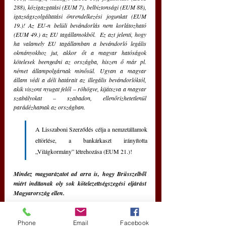
288), közigazgatási (EUM 7), belbiztonsági (EUM 88), 
igazságszolgáltatási önrendelkezési jogunkat (EUM 
19.)! Az EU-n belüli bevándorlás nem korlátozható 
(EUM 49.) az EU tagállamokból.  Ez azt jelenti, hogy 
ha valamely EU tagállamban a bevándorló legális 
okmányokhoz jut, akkor őt a magyar hatóságok 
kötelesek beengedni az országba, hiszen ő már pl. 
német állampolgárnak minősül. Ugyan a magyar 
állam védi a déli határait az illegális bevándorlóktól, 
akik viszont nyugat felől – röhögve, kijátszva a magyar 
szabályokat – szabadon, ellenőrizhetetlenül 
parádézhatnak az országban.  
A Lisszaboni Szerződés célja a nemzetállamok 
eltörlése, a bankárkaszt irányította 
„Világkormány” létrehozása (EUM 21.)!
Mindez magyarázatot ad arra is, hogy Brüsszelből 
miért indítanak oly sok kötelezettségszegési eljárást 
Magyarország ellen.
Mindezt azért írtam le, hogy világos legyen: A 
Paláverben szinte minden nap hangzanak el olyan 
Phone
Email
Facebook