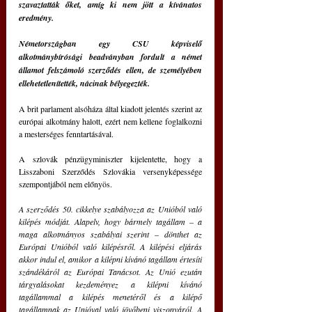
szavaztatták őket, amíg ki nem jött a kívánatos 
eredmény.
Németországban egy CSU képviselő 
alkotmánybírósági beadványban fordult a német 
államot felszámoló szerződés ellen, de személyében 
ellehetetlenítették, nácinak bélyegezték.
A brit parlament alsóháza által kiadott jelentés szerint az 
európai alkotmány halott, ezért nem kellene foglalkozni 
a mesterséges fenntartásával.
A szlovák pénzügyminiszter kijelentette, hogy a 
Lisszaboni Szerződés Szlovákia versenyképessége 
szempontjából nem előnyös.
A szerződés 50. cikkelye szabályozza az Unióból való 
kilépés módját. Alapelv, hogy bármely tagállam – a 
maga alkotmányos szabályai szerint – dönthet az 
Európai Unióból való kilépésről. A kilépési eljárás 
akkor indul el, amikor a kilépni kívánó tagállam értesíti 
szándékáról az Európai Tanácsot. Az Unió ezután 
tárgyalásokat kezdeményez a kilépni kívánó 
tagállammal a kilépés menetéről és a kilépő 
tagállamnak az Unióval való jövőbeni viszonyáról. A 