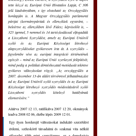
tette közzé az Európai Unió Hivatalos Lapja, C 306 
jelű kiadványában, s így olvasható az Országgyűlés 
honlapján is. A Magyar Országgyűlés parlamenti 
pártjai (kormánypártiak és ellenzékiek egyaránt, 
–
beleértve az ellenzékben lévő Fidesz képviselőit is, 
–
325 igennel, 5 nemmel és 14 tartózkodással elfogadták 
a Lisszaboni Szerződést, amely az Európai Unióról 
szóló és az Európai Közösséget létrehozó 
alapszerződéseket gyökeresen írta át. A szerződés 
–
figyelembe véve az európai integráció történetének 
egészét 
–
 mind az Európai Unió szerkezeti felépítését, 
mind pedig a politikai döntéshozatal metódusát tekintve 
gyökeres változásokat rögzít. „Az országgyűlés a 
2007. december 13-án aláírt törvénnyel felhatalmazást 
ad az Európai Unióról szóló szerződés és az Európai 
Közösséget létrehozó szerződés módosításáról szóló 
Lisszaboni szerződés kötelező hatályának 
elismerésére.”
Aláírva 2007 12 13, ratifikálva 2007 12 20, okmányok 
leadva 2008 02 06, életbe lépés 2009 12 01.
Egy ilyen horderejű változásokat indukáló szerződést 
érdemi, széleskörű társadalmi és szakmai vita nélkül 
elfogadni több mint szervilizmus, ez a demokrácia 