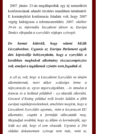
 2007. június 23-án megállapodtak egy új nemzetközi 
konferenciának adandó részletes mandátum tartalmáról. 
E kormányközi konferencia feladata volt, hogy 2007 
végéig kidolgozza a reformszerződést. 
2007. október 
19-én az informális lisszaboni ülésen az Európa 
Tanács elfogadta a szerződés végleges szövegét.
De hamar kiderült, hogy valami bűzlik 
Lisszabonban. Ugyanis az Európa Parlament egyik 
dán képviselője bebizonyította, hogy a szerződés a 
korábban megbukott alkotmány visszacsempészése 
volt, amelyet a tagállamok szintén nem fogadtak el.
 A cél az volt, hogy a Lisszaboni Szerződés ne tűnjön 
alkotmánynak, mert akkor szükséges lenne a 
népszavazás az egyes tagországokban, - és tanulva a 
francia és a holland példából – ezt akarták elkerülni. 
Giscard d’Esting például nyílt levelet küldött a főbb 
európai sajtóképviseleteknek, amelyben megírta, hogy a 
Lisszaboni Szerződés ugyanaz, mint a leszavazott EU 
alkotmány, csupán a formáját változtatták meg. 
Megtudjuk továbbá, hogy az állam és kormányfők, úgy 
írták azt alá, hogy el sem olvasták. Ugyanis a 294 
oldalas dokumentum szövege nem más, mint az 