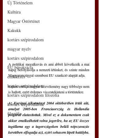
Új Történelem
Kultúra
Magyar Őstörténet
Kakukk
kortárs szépirodalom
magyar nyelv
kortárs szépirodalom
A politikai megalkuvás és ami abból következik a mai 
EU bürokrácia
napig befolyásolja a nemzeti létünket, és szinte minden 
Magyarországgal szembeni EU szankció alapját adja.
emlékezés
kortárs szépirodalom
Sajnos erről a magyar közvélemény nagy többsége nem 
is hallott, ezért érdemes visszatekinteni a történtekre.
kortárs szépirodalom filozófia
Az Európai Alkotmányt 2004 októberében írták alá, 
kortárs szépirodalom
amelyet 2005-ben Franciaország és Hollandia 
filozófia
polgárai elutasítottak. Mivel ez a dokumentum csak 
akkor emelkedhetett volna jogerőre, ha az EU összes 
tagállama egy a tagországokon belüli népszavazás 
keretében elfogadja azt, ezért sohasem lépett hatályba.