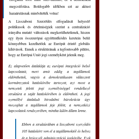
megcsúfolása. Boldogabb időkben ezt az aktust 
hazaárulásnak minősítették volna!
A Lisszaboni Szerződés elfogadását helyeslő 
politikusok és értelmiségiek szerint a centralizáció 
irányába mutató változások megkerülhetetlenek, hiszen 
egy ilyen összeurópai együttműködés keretein belül 
könnyebben kezelhetőek az Európát érintő globális 
kihívások. Ennek a struktúrának a legfontosabb pillére, 
hogy az Európai Unió jogi személyként jelenik meg. 
Ez alapvetően átalakítja az európai integráció belső 
kapcsolatait, mert amit eddig a tagállamok 
eldönthettek, vagyis a demokratikusan választott 
kormányzatok hatáskörébe tartozott, azt most a 
nemzetek feletti jogi személyiséggel rendelkező 
struktúra a saját hatáskörében is eldöntheti. A jogi 
személlyé átalakult birodalmi bürokrácia úgy 
mozoghat a tagállamok feje fölött, a nemzetközi 
kapcsolatok rendszerében, mintha külön állam lenne.
Ebben a struktúrában a lisszaboni szerződés 
105 hatáskört von el a tagállamoktól és helyez 
át a brüsszeli adminisztráció jogkörébe. Ezek 