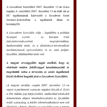
A Lisszaboni Szerződést 2007. december 13-án (Luca 
napján) A szerződést 2007. december 13-án írták alá az 
EU tagállamainak képviselői a lisszaboni Szent 
Jeromos-kolostorban a tagállamok állam és 
kormányfői.
A Lisszaboni Szerződés célja – legalábbis a politikai 
lózungok szerint - az Európai Unió 
intézményrendszerének megreformálása, 
hatékonyabbá tétele, és a döntéshozó-törvényalkotó 
mechanizmusok egyszerűsítése és az unió polgár-
közelibbé, átláthatóbbá tétele volt. 
A magyar országgyűlés tagjai anélkül, hogy az 
elvárható módon felelősséggel tanulmányozták és 
megvitatták volna a tervezetet, az uniós tagállamok 
közül elsőként hagyták jóvá a Lisszaboni Szerződést. 
(A magyar fordítás csupán 2007. december 13.-ra 
vagyis a parlamenti szavazás napjára készült el. Ezért 
a 294 oldalas jogi kifejezésekkel, utalásokkal teletűzdelt 
dokumentum alapos tanulmányozására az éjszakába 
nyúló szavazásig, a felelős véleményalkotásra nem volt 
lehetőség.) Ennek ellenére, a szerződést ezen a napon 