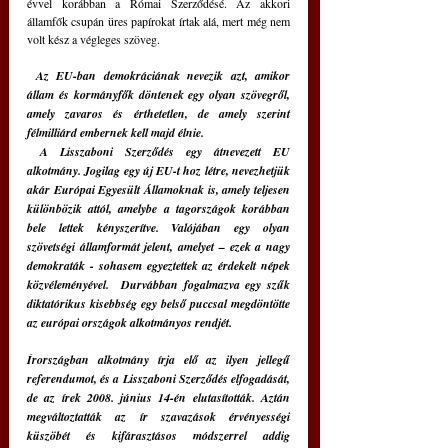
évvel korábban a Római Szerződésé. Az akkori 
államfők csupán üres papírokat írtak alá, mert még nem 
volt kész a végleges szöveg.
Az EU-ban demokráciának nevezik azt, amikor 
állam és kormányfők döntenek egy olyan szövegről, 
amely zavaros és érthetetlen, de amely szerint 
félmilliárd embernek kell majd élnie.
 A Lisszaboni Szerződés egy átnevezett EU 
alkotmány. Jogilag egy új EU-t hoz létre, nevezhetjük 
akár Európai Egyesült Államoknak is, amely teljesen 
különbözik attól, amelybe a tagországok korábban 
bele lettek kényszerítve. Valójában egy olyan 
szövetségi államformát jelent, amelyet – ezek a nagy 
demokraták - sohasem egyeztettek az érdekelt népek 
közvéleményével.  Durvábban fogalmazva egy szűk 
diktatórikus kisebbség egy belső puccsal megdöntötte 
az európai országok alkotmányos rendjét.
Írországban alkotmány írja elő az ilyen jellegű 
referendumot, és a Lisszaboni Szerződés elfogadását, 
de az írek 2008. június 14-én elutasították. Aztán 
megváltoztatták az ír szavazások érvényességi 
küszöbét és kifárasztásos módszerrel addig 