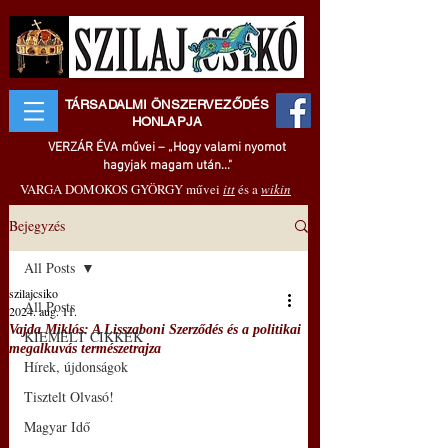
TÁRSADALMI ÖNSZERVEZŐDÉS
HONLAPJA
VERZÁR ÉVA művei – „Hogy valami nyomot
hagyjak magam után..."
VARGA DOMOKOS GYÖRGY művei
itt
és a
wikin
Bejegyzés
All Posts
szilajcsiko
All Posts
2024. aug. 11.
Vajda Miklós: A Lisszaboni Szerződés és a politikai
KIEMELT CIKKEK
megalkuvás természetrajza
Hírek, újdonságok
Tisztelt Olvasó!
Magyar Idő