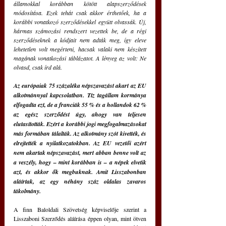
államokkal korábban kötött alapszerződések 
módosítása. Ezek tehát csak akkor érthetőek, ha a 
korábbi vonatkozó szerződésekkel együtt olvassák. Új, 
hármas számozási rendszert vezettek be, de a régi 
szerződéseknek a kódjait nem adták meg, így eleve 
lehetetlen volt megérteni, hacsak valaki nem készített 
magának vonatkozási táblázatot. A lényeg az volt: Ne 
olvasd, csak írd alá.
Az európaiak 75 százaléka népszavazást akart az EU 
alkotmánnyal kapcsolatban. Tíz tagállam kormánya 
elfogadta ezt, de a franciák 55 % és a hollandok 62 % 
az egész szerződést úgy, ahogy van teljesen 
elutasították. Ezért a korábbi jogi megfogalmazásokat 
más formában tálalták. Az alkotmány szót kivették, és 
elrejtették a nyilatkozatokban. Az EU vezetői azért 
nem akartak népszavazást, mert abban benne volt az 
a veszély, hogy – mint korábban is – a népek elvetik 
azt, és akkor ők megbuknak. Amit Lisszabonban 
aláírtak, az egy néhány száz oldalas zavaros 
tákolmány.
A finn Baloldali Szövetség képviselője szerint a 
Lisszaboni Szerződés aláírása éppen olyan, mint ötven 