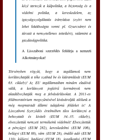
közé tartozik a külpolitika, a biztonság és a 
védelmi politika, a kereskedelem, az 
igazságszolgáltatás irányítása (ezért nem 
lehet 
felelősségre 
vonni pl. Gyurcsányt és 
társait a nemzetellenes tetteikért), valamint a 
gazdaságpolitika.
A Lisszaboni szerződés felülírja a nemzeti 
Alkotmányokat! 
Törvényben rögzíti, hogy a tagállamok nem 
korlátozhatják a tőke szabad be és kiáramlását (EUM 
63. cikkely)! Az EU tagállamaiban minden eladóvá 
válik, a korlátozott jogkörű kormányok nem 
akadályozhatják meg a felvásárlásokat. A 2011-es 
földmoratórium megszűnésével kivásárolják alólunk a 
még megmaradt állami tulajdonú földeket is! A 
Lisszaboni Szerződés értelmében tilos korlátozni a 
behozatalt és kivitelt (EUM 34.-35. cikkely), 
elveszítettük nemzeti termékeink védelmét! Elveszítettük 
a pénzügyi (EUM 282), kereskedelmi (EUM 106), 
belügyi (EUM 88), vám (EUM 28), önálló adó (EUM 
110), külügyi, hadügyi (EUM 18), jogalkotási (EUM 