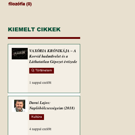
filozófia
(0)
0 bejegyzés
KIEMELT CIKKEK
VAXÓRIA KRÓNIKÁJA ‒ A
Korvid hadművelet és a
Láthatatlan Gépezet évtizede
Új Történelem
1 nappal ezelőtt
Darai Lajos:
Naplóbölcsességeim (2018)
Kultúra
4 nappal ezelőtt