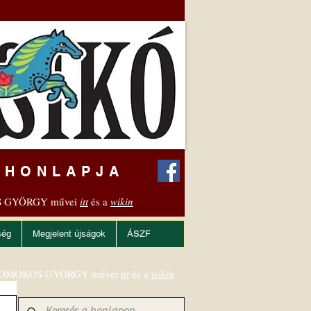
 HONLAPJA
 GYÖRGY művei
itt
és a
wikin
ség
Megjelent újságok
ÁSZF
OMOKOS GYÖRGY művei
itt
és a
wikin