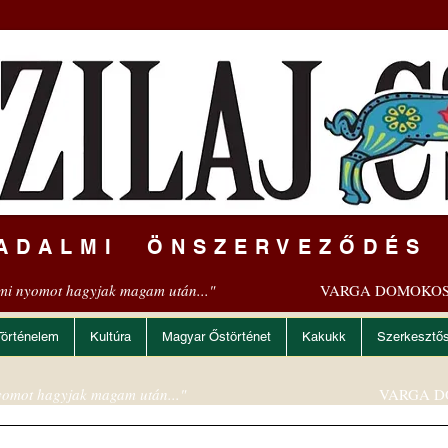
ADALMI ÖNSZERVEZŐDÉS
mi nyomot hagyjak magam után..."
VARGA DOMOKOS
Történelem
Kultúra
Magyar Őstörténet
Kakukk
Szerkesztő
omot hagyjak magam után..."
VARGA D