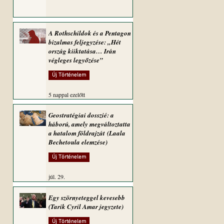
A Rothschildok és a Pentagon
bizalmas feljegyzése: „Hét
ország kiiktatása… Irán
végleges legyőzése”
Új Történelem
5 nappal ezelőtt
Geostratégiai dosszié: a
háború, amely megváltoztatta
a hatalom földrajzát (Laala
Bechetoula elemzése)
Új Történelem
júl. 29.
Egy szörnyeteggel kevesebb
(Tarik Cyril Amar jegyzete)
Új Történelem