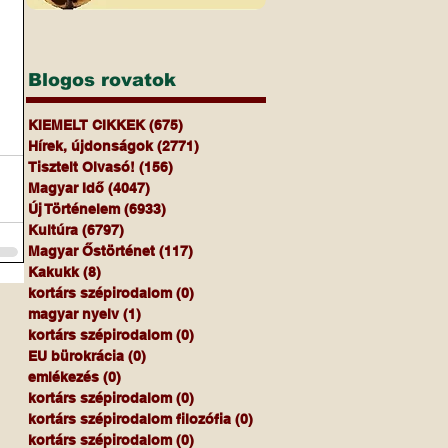
Blogos rovatok
KIEMELT CIKKEK
(675)
675 bejegyzés
Hírek, újdonságok
(2771)
2771 bejegyzés
Tisztelt Olvasó!
(156)
156 bejegyzés
Magyar Idő
(4047)
4047 bejegyzés
Új Történelem
(6933)
6933 bejegyzés
Kultúra
(6797)
6797 bejegyzés
Magyar Őstörténet
(117)
117 bejegyzés
Kakukk
(8)
8 bejegyzés
kortárs szépirodalom
(0)
0 bejegyzés
magyar nyelv
(1)
1 bejegyzés
kortárs szépirodalom
(0)
0 bejegyzés
EU bürokrácia
(0)
0 bejegyzés
emlékezés
(0)
0 bejegyzés
kortárs szépirodalom
(0)
0 bejegyzés
kortárs szépirodalom filozófia
(0)
0 bejegyzés
kortárs szépirodalom
(0)
0 bejegyzés