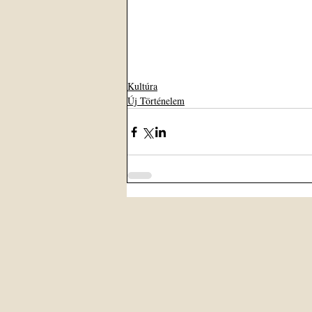
Kultúra
Új Történelem