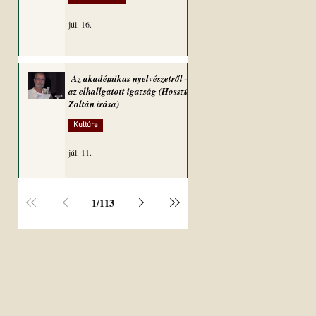
júl. 16.
Az akadémikus nyelvészetről –
az elhallgatott igazság (Hosszú
Zoltán írása)
Kultúra
júl. 11.
1
/
113