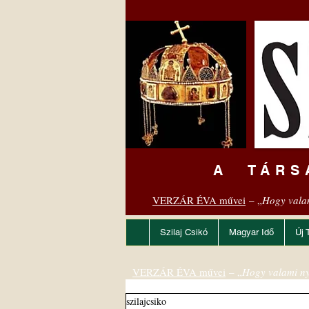
A TÁRS
VERZÁR ÉVA művei
– „
Hogy vala
Szilaj Csikó
Magyar Idő
Új 
VERZÁR ÉVA művei
– „
Hogy valami ny
szilajcsiko