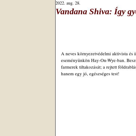
2022. aug. 28.
Vandana Shiva: Így győ
A neves környezetvédelmi aktivista és 
eseményünkön Hay-On-Wye-ban. Beszéltü
farmerek tiltakozását; a rejtett földrabl
hanem egy jó, egészséges test!