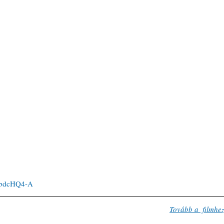
JzbdcHQ4-A
Tovább a  filmhe