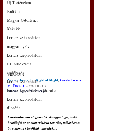
Új Történelem
Kultúra
Magyar Őstörténet
Kakukk
kortárs szépirodalom
magyar nyelv
kortárs szépirodalom
EU bürokrácia
emlékezés
Eredeti cikk: 
Venezuela and the Right of Might
, 
Constantin von 
kortárs szépirodalom
Hoffmeister
, 
2026. január 3.
kortárs szépirodalom filozófia
Marsall Ágnes küldeménye
kortárs szépirodalom
filozófia
Constantin von Hoffmeister elmagyarázza, miért 
bomlik fel az antiimperialista retorika, miközben a 
birodalmak ráerőltetik akaratukat.