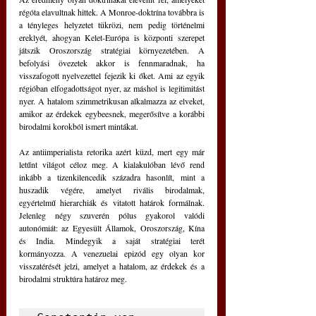
régóta elavultnak hittek. A Monroe-doktrína továbbra is 
a tényleges helyzetet tükrözi, nem pedig történelmi 
ereklyét, ahogyan Kelet-Európa is központi szerepet 
játszik Oroszország stratégiai környezetében. A 
befolyási övezetek akkor is fennmaradnak, ha 
visszafogott nyelvezettel fejezik ki őket. Ami az egyik 
régióban elfogadottságot nyer, az máshol is legitimitást 
nyer. A hatalom szimmetrikusan alkalmazza az elveket, 
amikor az érdekek egybeesnek, megerősítve a korábbi 
birodalmi korokból ismert mintákat.
Az antiimperialista retorika azért küzd, mert egy már 
letűnt világot céloz meg. A kialakulóban lévő rend 
inkább a tizenkilencedik századra hasonlít, mint a 
huszadik végére, amelyet rivális birodalmak, 
egyértelmű hierarchiák és vitatott határok formálnak. 
Jelenleg négy szuverén pólus gyakorol valódi 
autonómiát: az Egyesült Államok, Oroszország, Kína 
és India. Mindegyik a saját stratégiai terét 
kormányozza. A venezuelai epizód egy olyan kor 
visszatérését jelzi, amelyet a hatalom, az érdekek és a 
birodalmi struktúra határoz meg.