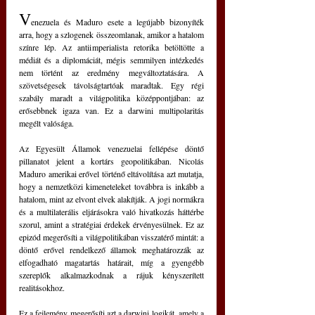
V
enezuela és Maduro esete a legújabb bizonyíték 
arra, hogy a szlogenek összeomlanak, amikor a hatalom 
színre lép. Az antiimperialista retorika betöltötte a 
médiát és a diplomáciát, mégis semmilyen intézkedés 
nem történt az eredmény megváltoztatására. A 
szövetségesek távolságtartóak maradtak. Egy régi 
szabály maradt a világpolitika középpontjában: az 
erősebbnek igaza van. Ez a darwini multipolaritás 
megélt valósága.
Az Egyesült Államok venezuelai fellépése döntő 
pillanatot jelent a kortárs geopolitikában. Nicolás 
Maduro amerikai erővel történő eltávolítása azt mutatja, 
hogy a nemzetközi kimeneteleket továbbra is inkább a 
hatalom, mint az elvont elvek alakítják. A jogi normákra 
és a multilaterális eljárásokra való hivatkozás háttérbe 
szorul, amint a stratégiai érdekek érvényesülnek. Ez az 
epizód megerősíti a világpolitikában visszatérő mintát: a 
döntő erővel rendelkező államok meghatározzák az 
elfogadható magatartás határait, míg a gyengébb 
szereplők alkalmazkodnak a rájuk kényszerített 
realitásokhoz.
Ez a fejlemény megerősíti azt a darwini logikát, amely a 