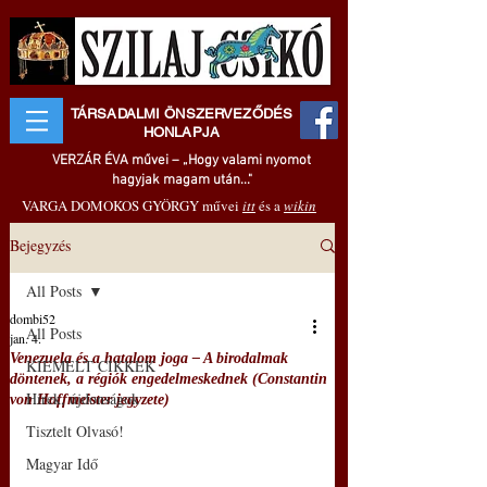
TÁRSADALMI ÖNSZERVEZŐDÉS
HONLAPJA
VERZÁR ÉVA művei – „Hogy valami nyomot
hagyjak magam után..."
VARGA DOMOKOS GYÖRGY művei
itt
és a
wikin
Bejegyzés
All Posts
dombi52
All Posts
jan. 4.
Venezuela és a hatalom joga ‒ A birodalmak
KIEMELT CIKKEK
döntenek, a régiók engedelmeskednek (Constantin
Hírek, újdonságok
von Hoffmeister jegyzete)
Tisztelt Olvasó!
Magyar Idő