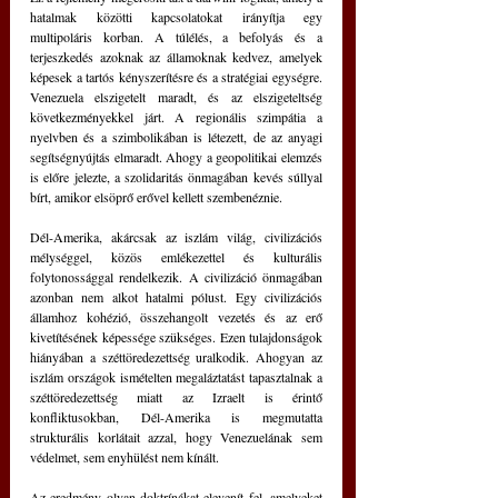
hatalmak közötti kapcsolatokat irányítja egy 
multipoláris korban. A túlélés, a befolyás és a 
terjeszkedés azoknak az államoknak kedvez, amelyek 
képesek a tartós kényszerítésre és a stratégiai egységre. 
Venezuela elszigetelt maradt, és az elszigeteltség 
következményekkel járt. A regionális szimpátia a 
nyelvben és a szimbolikában is létezett, de az anyagi 
segítségnyújtás elmaradt. Ahogy a geopolitikai elemzés 
is előre jelezte, a szolidaritás önmagában kevés súllyal 
bírt, amikor elsöprő erővel kellett szembenéznie.
Dél-Amerika, akárcsak az iszlám világ, civilizációs 
mélységgel, közös emlékezettel és kulturális 
folytonossággal rendelkezik. A civilizáció önmagában 
azonban nem alkot hatalmi pólust. Egy civilizációs 
államhoz kohézió, összehangolt vezetés és az erő 
kivetítésének képessége szükséges. Ezen tulajdonságok 
hiányában a széttöredezettség uralkodik. Ahogyan az 
iszlám országok ismételten megaláztatást tapasztalnak a 
széttöredezettség miatt az Izraelt is érintő 
konfliktusokban, Dél-Amerika is megmutatta 
strukturális korlátait azzal, hogy Venezuelának sem 
védelmet, sem enyhülést nem kínált.
Az eredmény olyan doktrínákat elevenít fel, amelyeket 