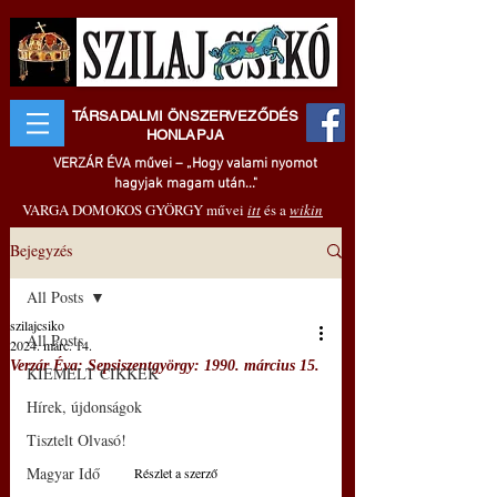
TÁRSADALMI ÖNSZERVEZŐDÉS
HONLAPJA
VERZÁR ÉVA művei – „Hogy valami nyomot
hagyjak magam után..."
VARGA DOMOKOS GYÖRGY művei
itt
és a
wikin
Bejegyzés
All Posts
szilajcsiko
All Posts
2024. márc. 14.
Verzár Éva: Sepsiszentgyörgy: 1990. március 15.
KIEMELT CIKKEK
Hírek, újdonságok
Tisztelt Olvasó!
Magyar Idő
Részlet a szerző