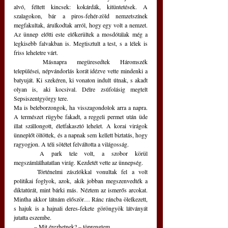
alvó, féltett kincsek: kokárdák, kitüntetések. A 
szalagokon, bár a piros-fehér-zöld nemzetszínek 
megfakultak, árulkodtak arról, hogy egy volt a nemzet. 
Az ünnep előtti este előkerültek a mosdótálak még a 
legkisebb falvakban is. Megtisztult a test, s a lélek is 
friss leheletre várt.
	Másnapra megüresedtek Háromszék 
települései, népvándorlás korát idézve vette mindenki a 
batyuját. Ki szekéren, ki vonaton indult útnak, s akadt 
olyan is, aki kocsival. Délre zsúfolásig megtelt 
Sepsiszentgyörgy tere.
Ma is beleborzongok, ha visszagondolok arra a napra. 
A természet rügybe fakadt, a reggeli permet után üde 
illat szállongott, életfakasztó lehelet. A korai virágok 
ünneplőt öltöttek, és a napnak sem kellett biztatás, hogy 
ragyogjon. A téli sötétet felváltotta a világosság.
	A park tele volt, a szobor körül 
megszámlálhatatlan virág. Kezdetét vette az ünnepség.
	Történelmi zászlókkal vonultak fel a volt 
politikai foglyok, azok, akik jobban megszenvedték a 
diktatúrát, mint bárki más. Néztem az ismerős arcokat. 
Mintha akkor látnám először… Ránc ráncba ölelkezett, 
s hajuk is a hajnali deres-fekete göröngyök látványát 
jutatta eszembe. 
	– Mit érezhetnek? – töprengtem. 