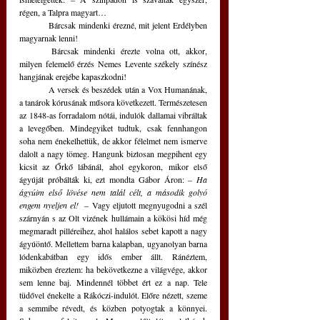
régen, a Talpra magyart…
	Bárcsak mindenki érezné, mit jelent Erdélyben 
magyarnak lenni! 
	Bárcsak mindenki érezte volna ott, akkor, 
milyen felemelő érzés Nemes Levente székely színész 
hangjának erejébe kapaszkodni!
	A versek és beszédek után a Vox Humanának, 
a tanárok kórusának műsora következett. Természetesen 
az 1848-as forradalom nótái, indulók dallamai vibráltak 
a levegőben. Mindegyiket tudtuk, csak fennhangon 
soha nem énekelhettük, de akkor félelmet nem ismerve 
dalolt a nagy tömeg. Hangunk biztosan megpihent egy 
kicsit az Őrkő lábánál, ahol egykoron, mikor első 
ágyúját próbálták ki, ezt mondta Gábor Áron: 
– Ha 
ágyúim első lövése nem talál célt, a második golyó 
engem nyeljen el!  – 
Vagy eljutott megnyugodni a szél 
szárnyán s az Olt vizének hullámain a kökösi híd még 
megmaradt pilléreihez, ahol halálos sebet kapott a nagy 
ágyúöntő. Mellettem barna kalapban, ugyanolyan barna 
lódenkabátban egy idős ember állt. Ránéztem, 
miközben éreztem: ha bekövetkezne a világvége, akkor 
sem lenne baj. Mindennél többet ért ez a nap. Tele 
tüdővel énekelte a Rákóczi-indulót. Előre nézett, szeme 
a semmibe révedt, és közben potyogtak a könnyei. 