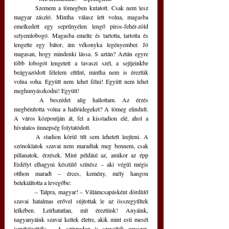
	Szemem a tömegben kutatott. Csak nem lesz 
magyar zászló. Mintha válasz lett volna, magasba 
emelkedett egy seprűnyélen lengő piros-fehér-zöld 
selyemlobogó. Magasba emelte és tartotta, tartotta és 
lengette egy bátor, ám vékonyka legényember. Jó 
magasan, hogy mindenki lássa. S aztán? Aztán egyre 
több lobogót lengetett a tavaszi szél, a sejtjeinkbe 
beágyazódott félelem eltűnt, mintha nem is éreztük 
volna soha. Együtt nem lehet félni! Együtt nem lehet 
meghunyászkodni! Együtt!
	A beszédet alig hallottam. Az érzés 
megbénította volna a hallóidegeket? A tömeg elindult. 
A város központján át, fel a kisstadion elé, ahol a 
hivatalos ünnepség folytatódott.
	A stadion körül tűt sem lehetett leejteni. A 
szónoklatok szavai nem maradtak meg bennem, csak 
pillanatok, érzések. Mint például az, amikor az épp 
Erdélyt elhagyni készülő színész – aki végül mégis 
otthon maradt – érces, kemény, mély hangon 
belekiáltotta a levegőbe: 
	– Talpra, magyar! – Villámcsapásként dördülő 
szavai hatalmas erővel sújtottak le az összegyűltek 
lelkében. Leírhatatlan, mit éreztünk! Anyáink, 
nagyanyáink szavai keltek életre, akik mint esti mesét 
ismételgették: – A színpadon is szavalták egyszer, 