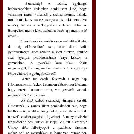
	Szabadság? A szürke, egyhangú 
hétköznapokban Erdélyben senki sem hitte, hogy 
valamikor megéri virradatát a szabad szónak, dalnak, 
írott betűnek. A tavasz zsongása és a ki nem alvó 
remény tartotta a székelyekben a lelket. Titokban 
ünnepeltek, mert a lélek szabad, a derék egyenes, s a fő 
emelt… 
	A rendszer összeomlása nem volt előrelátható, 
de még előrevetíthető sem, csak álom volt, 
gyönyörűséges álom azokon a sötét estéken, amikor 
csak gyertya, petróleumlámpa fénye kúszott a 
gerendákon. A gyerekek keze irkáik fölött 
megremegett, ha hangosabban szólt a szó, s a gyertya 
fénye eltáncolt a gyöngybetűk elől.
	Aztán lőn csoda, felvirradt a nagy nap 
Háromszéken is. Akkor életemben először megértettem, 
hogy létezik határtalan öröm, van 
fennkölt
, vannak 
magasztos érzések, szavak…
	Az első szabad szabadság ünnepére készült 
Háromszék. A román állam gondoskodott róla, hogy 
betiltsa már jó előre, hogy felhívja az „őslakos dák 
nemzet” érzékenységére a figyelmet. A magyar zászló 
lengetésének nem jött el az ideje. Mit tett a székely? 
Ünnep előtt felbattyogott a padlásra, ahonnan 
előkerültek az évtizedeken át homályos rejtekekben 