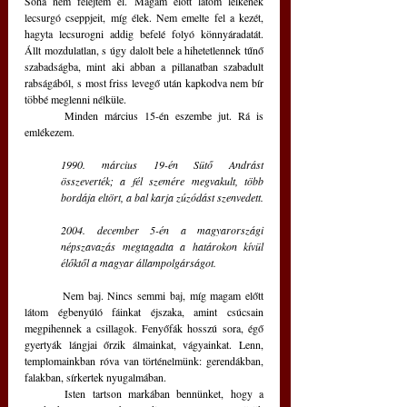
Soha nem felejtem el. Magam előtt látom lelkének 
lecsurgó cseppjeit, míg élek. Nem emelte fel a kezét, 
hagyta lecsurogni addig befelé folyó könnyáradatát. 
Állt mozdulatlan, s úgy dalolt bele a hihetetlennek tűnő 
szabadságba, mint aki abban a pillanatban szabadult 
rabságából, s most friss levegő után kapkodva nem bír 
többé meglenni nélküle.
	Minden március 15-én eszembe jut. Rá is 
emlékezem.
1990. március 19-én Sütő Andrást 
összeverték; a fél szemére megvakult, több 
bordája eltört, a bal karja zúzódást szenvedett.
2004. december 5-én a magyarországi 
népszavazás megtagadta a határokon kívül 
élőktől a magyar állampolgárságot.
	Nem baj. Nincs semmi baj, míg magam előtt 
látom égbenyúló fáinkat éjszaka, amint csúcsain 
megpihennek a csillagok. Fenyőfák hosszú sora, égő 
gyertyák lángjai őrzik álmainkat, vágyainkat. Lenn, 
templomainkban róva van történelmünk: gerendákban, 
falakban, sírkertek nyugalmában.
	Isten tartson markában bennünket, hogy a 