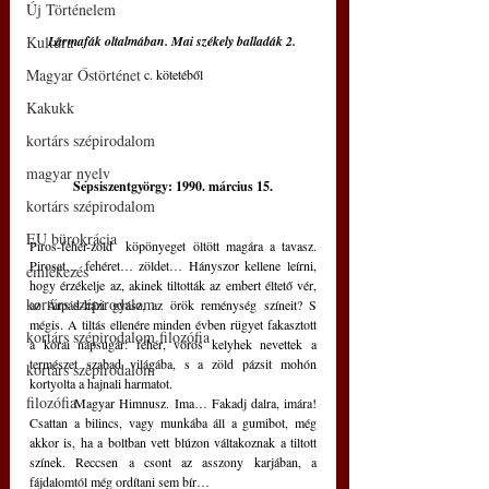
Új Történelem
Kultúra
Lármafák oltalmában. Mai székely balladák 2. 
Magyar Őstörténet
c. kötetéből
Kakukk
kortárs szépirodalom
magyar nyelv
Sepsiszentgyörgy: 1990. március 15.
kortárs szépirodalom
EU bürokrácia
Piros-fehér-zöld  köpönyeget öltött magára a tavasz. 
Pirosat… fehéret… zöldet… Hányszor kellene leírni, 
emlékezés
hogy érzékelje az, akinek tiltották az embert éltető vér, 
kortárs szépirodalom
az Árpád-házi gyász, az örök reménység színeit? S 
mégis. A tiltás ellenére minden évben rügyet fakasztott 
kortárs szépirodalom filozófia
a korai napsugár: fehér, vörös kelyhek nevettek a 
természet szabad világába, s a zöld pázsit mohón 
kortárs szépirodalom
kortyolta a hajnali harmatot. 
filozófia
	Magyar Himnusz. Ima… Fakadj dalra, imára! 
Csattan a bilincs, vagy munkába áll a gumibot, még 
akkor is, ha a boltban vett blúzon váltakoznak a tiltott 
színek. Reccsen a csont az asszony karjában, a 
fájdalomtól még ordítani sem bír… 