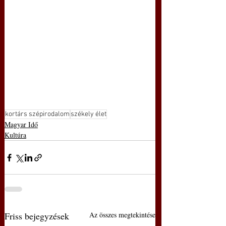
kortárs szépirodalom
székely élet
Magyar Idő
Kultúra
Friss bejegyzések
Az összes megtekintése