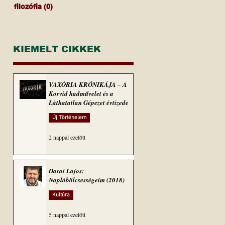
filozófia
(0)
0 bejegyzés
KIEMELT CIKKEK
VAXÓRIA KRÓNIKÁJA ‒ A
Korvid hadművelet és a
Láthatatlan Gépezet évtizede
Új Történelem
2 nappal ezelőtt
Darai Lajos:
Naplóbölcsességeim (2018)
Kultúra
5 nappal ezelőtt