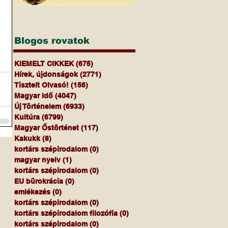
Blogos rovatok
KIEMELT CIKKEK
(675)
675 bejegyzés
Hírek, újdonságok
(2771)
2771 bejegyzés
Tisztelt Olvasó!
(156)
156 bejegyzés
Magyar Idő
(4047)
4047 bejegyzés
Új Történelem
(6933)
6933 bejegyzés
Kultúra
(6799)
6799 bejegyzés
Magyar Őstörténet
(117)
117 bejegyzés
Kakukk
(8)
8 bejegyzés
kortárs szépirodalom
(0)
0 bejegyzés
magyar nyelv
(1)
1 bejegyzés
kortárs szépirodalom
(0)
0 bejegyzés
EU bürokrácia
(0)
0 bejegyzés
emlékezés
(0)
0 bejegyzés
kortárs szépirodalom
(0)
0 bejegyzés
kortárs szépirodalom filozófia
(0)
0 bejegyzés
kortárs szépirodalom
(0)
0 bejegyzés