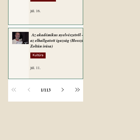
júl. 16.
Az akadémikus nyelvészetről –
az elhallgatott igazság (Hosszú
Zoltán írása)
Kultúra
júl. 11.
1
/
113