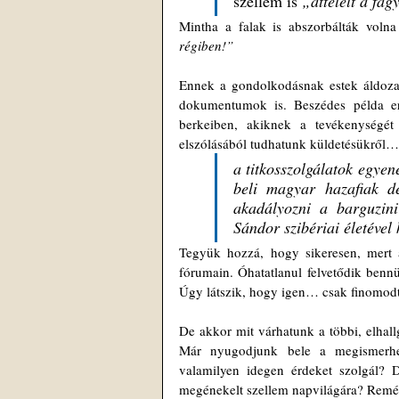
szellem is 
„áttelelt a fag
Mintha a falak is abszorbálták volna 
régiben!”
Ennek a gondolkodásnak estek áldozatu
dokumentumok is. Beszédes példa err
berkeiben, akiknek a tevékenységét
a titkosszolgálatok egyen
beli magyar hazafiak de
akadályozni a barguzini 
Sándor szibériai életével
Tegyük hozzá, hogy sikeresen, mert a 
fórumain. Óhatatlanul felvetődik bennü
Úgy látszik, hogy igen… csak finomod
De akkor mit várhatunk a többi, elhallg
Már nyugodjunk bele a megismerhet
valamilyen idegen érdeket szolgál? 
megénekelt szellem napvilágára? Remé