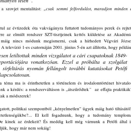
yhiányos télen”
. 
a szovjet mentalitást:
 „csak semmi felfordulást, maradjon minden a
l az évtizedek óta vakvágányra futtatott tudományos perek és rejtett
e az elmúlt rendszer SZT-tisztjeinek kettős küldetése az Akadémia
 máig nincs módunk megismerni, csak a hírhedett Végvári József
esen letiltottak minden vizsgálatot a cári csapatoknak 1849-
portációjára vonatkozóan. Ezzel a próbálta a szolgálat 
sírfeltárás nyomán fellángolt további kutatásokat Petőfi 
 kapcsolatosan. 
téma ma is érinthetetlen a történelem és irodalomtörténet hivatalos
nk a kérdés: a rendszerváltáson is „átszűrődtek
”
  az effajta praktikák?
tak a módszerek! 
atott, politikai szempontból „kényelmetlen” ügyek máig ható tiltásától?
etlenségükbe?... El kell fogadnunk, hogy a tudomány temploma
De kinek az érdekeit? És meddig kell még várnunk a Petőfi által is
ljük, hogy már nem sokáig! 