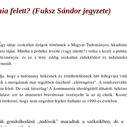
a felett? (Fuksz Sándor jegyzete)
E
gy ideje szokatlan dolgok történnek a Magyar Tudományos Akadémia
áza táján. Mintha a politika levette (vagy rátette?) volna a kezét a patinás
ntézményre, és ez a tény eddig szokatlan érdeklődést és indulatokat
enerált. 
a, hogy a tudomány békésnek és érinthetetlennek hitt fellegvára viták
nek a mozgásnak már régebben érezhető „előrengései”. A rendszerváltás
a felett. De csak látszólag! A kommunista ideológiától átitatott, békésen
ulást: ezt az átmenetet bravúrosan vezényelte le az új elnök. Kosáry
 örökösei, hogy nem engedett fejeket hullatni az 1990-es években. 
ik gondolkodású „tudósok” maradtak a székeikben, de a 