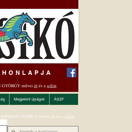
 HONLAPJA
 GYÖRGY művei
itt
és a
wikin
ség
Megjelent újságok
ÁSZF
OMOKOS GYÖRGY művei
itt
és a
wikin