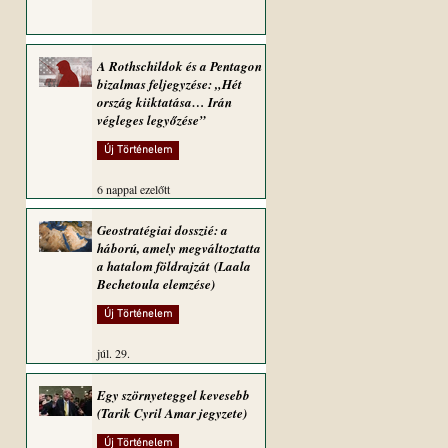
A Rothschildok és a Pentagon
bizalmas feljegyzése: „Hét
ország kiiktatása… Irán
végleges legyőzése”
Új Történelem
6 nappal ezelőtt
Geostratégiai dosszié: a
háború, amely megváltoztatta
a hatalom földrajzát (Laala
Bechetoula elemzése)
Új Történelem
júl. 29.
Egy szörnyeteggel kevesebb
(Tarik Cyril Amar jegyzete)
Új Történelem