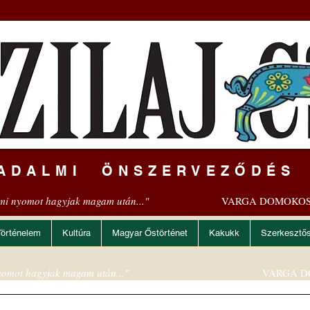
ADALMI ÖNSZERVEZŐDÉS
mi nyomot hagyjak magam után..."
VARGA DOMOKOS
Történelem
Kultúra
Magyar Őstörténet
Kakukk
Szerkesztő
omot hagyjak magam után..."
VARGA D