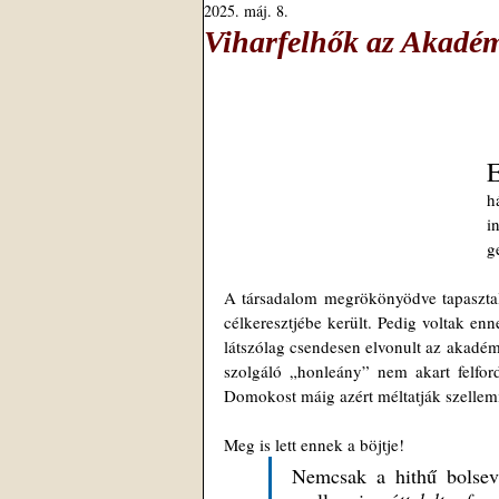
2025. máj. 8.
Viharfelhők az Akadémi
h
i
g
A társadalom megrökönyödve tapasztalj
célkeresztjébe került. Pedig voltak en
látszólag csendesen elvonult az akadémi
szolgáló „honleány” nem akart felford
Domokost máig azért méltatják szellemi
Meg is lett ennek a böjtje! 
Nemcsak a hithű bolsev