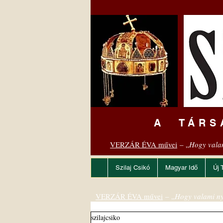
A TÁRS
VERZÁR ÉVA művei
– „
Hogy vala
Szilaj Csikó
Magyar Idő
Új 
VERZÁR ÉVA művei
– „
Hogy valami ny
szilajcsiko