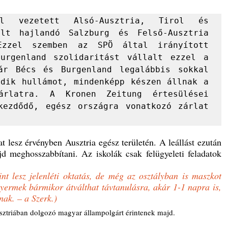
 vezetett Alsó-Ausztria, Tirol és 
lt hajlandó Salzburg és Felső-Ausztria 
Ezzel szemben az SPÖ által irányított 
urgenland szolidaritást vállalt ezzel a 
ár Bécs és Burgenland legalábbis sokkal 
dik hullámot, mindenképp készen állnak a 
árlatra. A Kronen Zeitung értesülései 
kezdődő, egész országra vonatkozó zárlat 
at lesz érvényben Ausztria egész területén. A leállást ezután 
jd meghosszabbítani. Az iskolák csak felügyeleti feladatok 
int lesz jelenléti oktatás, de még az osztályban is maszkot 
gyermek bármikor átválthat távtanulásra, akár 1-1 napra is, 
ának. – a Szerk.)
sztriában dolgozó magyar állampolgárt érintenek majd.