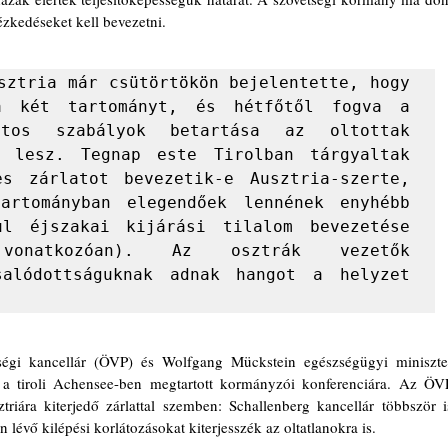
ézkedéseket kell bevezetni. 
sztria már csütörtökön bejelentette, hogy 
a két tartományt, és hétfőtől fogva a 
atos szabályok betartása az oltottak 
 lesz. Tegnap este Tirolban tárgyaltak 
s zárlatot bevezetik-e Ausztria-szerte, 
rtományban elegendőek lennének enyhébb 
ul éjszakai kijárási tilalom bevezetése 
vonatkozóan). Az osztrák vezetők 
salódottságuknak adnak hangot a helyzet 
e a tiroli Achensee-ben megtartott kormányzói konferenciára. Az ÖVP
triára kiterjedő zárlattal szemben: Schallenberg kancellár többször is
n lévő kilépési korlátozásokat kiterjesszék az oltatlanokra is.