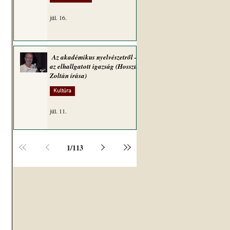
júl. 16.
Az akadémikus nyelvészetről –
az elhallgatott igazság (Hosszú
Zoltán írása)
Kultúra
júl. 11.
1
/
113