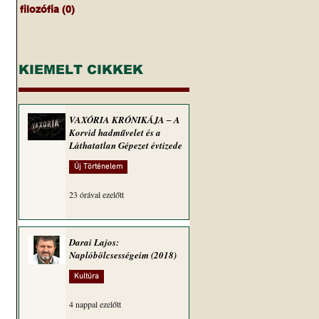
filozófia
(0)
0 bejegyzés
KIEMELT CIKKEK
VAXÓRIA KRÓNIKÁJA ‒ A
Korvid hadművelet és a
Láthatatlan Gépezet évtizede
Új Történelem
23 órával ezelőtt
Darai Lajos:
Naplóbölcsességeim (2018)
Kultúra
4 nappal ezelőtt