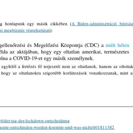
meg honlapunk egy másik cikkében 
(
A Biden-adminisztráció bírósági
ási megbízatás végrehajtását
)
: 
gellenőrzési és Megelőzési Központja (CDC) a 
múlt héten 
lda az aktájában, hogy egy oltatlan amerikai, természetes 
volna a COVID-19-et egy másik személynek.
egyfelől a fertőzés fő terjesztői nem az oltatlanok, hanem az oltottak;
hogy az oltatlanokra szigorúbb korlátozások vonatkozzanak, mint az
6/der-tag-der-lockdown-entscheidung
was-heute-entschieden-werden-koennte-und-was-nicht/401811382