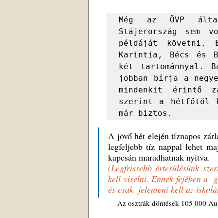
Még az ÖVP által
Stájerország sem vo
példáját követni. 
Karintia, Bécs és B
két tartománnyal. B
jobban bírja a negye
mindenkit érintő z
szerint a hétfőtől 
már biztos. 
A jövő hét elején tíznapos zárl
legfeljebb tíz nappal lehet ma
kapcsán maradhatnak nyitva.
(Legfrissebb értesülésünk szer
kell viselni. Ennek fejében a  
és csak  jelenteni kell az iskol
	Az osztrák döntések 105 000 Au