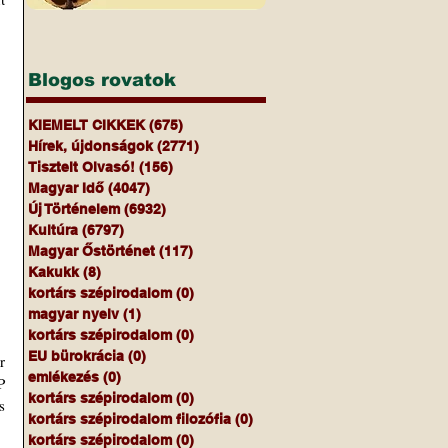
Blogos rovatok
KIEMELT CIKKEK
(675)
675 bejegyzés
Hírek, újdonságok
(2771)
2771 bejegyzés
Tisztelt Olvasó!
(156)
156 bejegyzés
Magyar Idő
(4047)
4047 bejegyzés
Új Történelem
(6932)
6932 bejegyzés
Kultúra
(6797)
6797 bejegyzés
Magyar Őstörténet
(117)
117 bejegyzés
Kakukk
(8)
8 bejegyzés
kortárs szépirodalom
(0)
0 bejegyzés
magyar nyelv
(1)
1 bejegyzés
kortárs szépirodalom
(0)
0 bejegyzés
EU bürokrácia
(0)
0 bejegyzés
emlékezés
(0)
0 bejegyzés
 
kortárs szépirodalom
(0)
0 bejegyzés
 
kortárs szépirodalom filozófia
(0)
0 bejegyzés
kortárs szépirodalom
(0)
0 bejegyzés