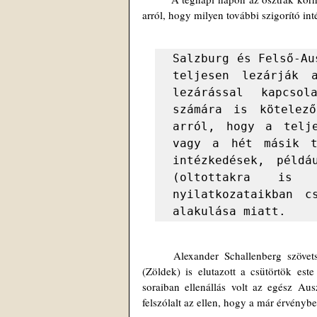
arról, hogy milyen további szigorító int
Salzburg és Felső-Au
teljesen lezárják 
lezárással kapcsol
számára is kötelező
arról, hogy a telje
vagy a hét másik ta
intézkedések, példá
(oltottakra is 
nyilatkozataikban c
alakulása miatt.
	Alexander Schallenberg szövetségi kancellár (ÖVP) és Wolfgang Mückstein egészségügyi miniszter 
(Zöldek) is elutazott a csütörtök est
soraiban ellenállás volt az egész Ausz
felszólalt az ellen, hogy a már érvénybe