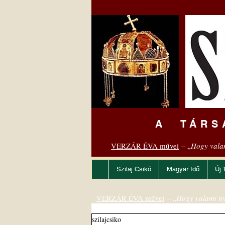
A TÁRS
VERZÁR ÉVA művei
– „
Hogy vala
Szilaj Csikó
Magyar Idő
Új 
VERZÁR ÉVA művei
– „
Hogy valami ny
szilajcsiko