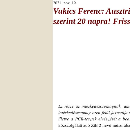
2021. nov. 19.
Vukics Ferenc: Ausztriá
szerint 20 napra! Friss
Ez része az intézkedéscsomagnak, amel
intézkedéscsomag ezen felül javasolja 
illetve a PCR-tesztek elvégzését a beo
közszolgálati adó ZiB 2 nevű műsorába