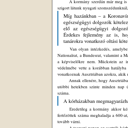
	A kormány szerdán már meg is vitatta az intézkedéseket a tartományok vezetőivel. Miközben példátlan 
szigort látunk nyugati szomszédunknál, 
Míg hazánkban – a Koronavírus
egészségügyi dolgozók kötelező
elő az egészségügyi dolgozókr
Érdekes fejlemény az is, ho
tanárokra vonatkozó oltási köte
	Van olyan intézkedés, amelyben teljesen megegyező a gondolkodás a két ország között: Az osztrák 
Nationalrat, a Bundesrat, valamint a M
a képviselőkre nem. Mückstein az int
védelmébe vette a korábban hatályba l
vonatkoznak Ausztriában azokra, akik m
	Annak ellenére, hogy Ausztriába
utóbbi hetekben szinte minden nap úja
száma. 
A kórházakban megmagyarázhat
	Eredetileg a kormány akkor készült zárlatot bevezetni, ha az intenzív osztályokon ápolt koronavírus-
fertőzöttek száma meghaladja a 600-at
tovább várni.
	A tegnapi napon az osztrák kórházak elérték teljesítőképességük határát. A szövetségi kormány ma dönt 