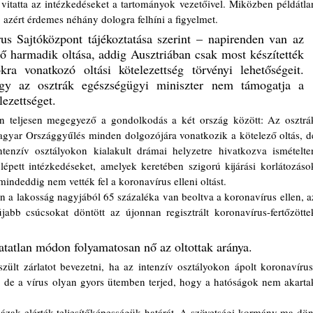
azért érdemes néhány dologra felhíni a figyelmet. 
 Sajtóközpont tájékoztatása szerint – napirenden van az 
 harmadik oltása, addig Ausztriában csak most készítették 
a vonatkozó oltási kötelezettség törvényi lehetőségeit. 
gy az osztrák egészségügyi miniszter nem támogatja a 
lezettséget. 
agyar Országgyűlés minden dolgozójára vonatkozik a kötelező oltás, de
enzív osztályokon kialakult drámai helyzetre hivatkozva ismételten
épett intézkedéseket, amelyek keretében szigorú kijárási korlátozások
indeddig nem vették fel a koronavírus elleni oltást.
n a lakosság nagyjából 65 százaléka van beoltva a koronavírus ellen,
a
bb csúcsokat döntött az újonnan regisztrált koronavírus-fertőzöttek
atlan módon folyamatosan nő az oltottak aránya.
, de a vírus olyan gyors ütemben terjed, hogy a hatóságok nem akartak