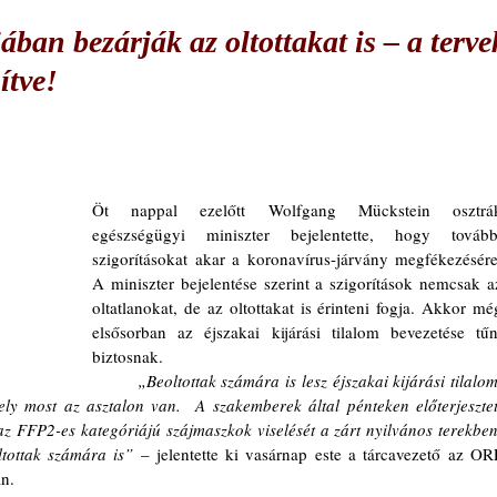
ban bezárják az oltottakat is – a terve
ítve!
Öt nappal ezelőtt Wolfgang Mückstein osztrák
egészségügyi miniszter bejelentette, hogy további
szigorításokat akar a koronavírus-járvány megfékezésére.
A miniszter bejelentése szerint a szigorítások nemcsak az
oltatlanokat, de az oltottakat is érinteni fogja. Akkor még
elsősorban az éjszakai kijárási tilalom bevezetése tűnt
biztosnak.
„Beoltottak számára is lesz éjszakai kijárási tilalom.
y most az asztalon van.  A szakemberek által pénteken előterjesztett
az FFP2-es kategóriájú szájmaszkok viselését a zárt nyilvános terekben,
ltottak számára is”
 – jelentette ki vasárnap este a tárcavezető az ORF
n.