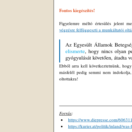
Fontos kiegészítés!
Figyelemre méltó értesülés jelent 
végzésre felfüggeszti a munkáltatói olt
Az Egyesült Államok Betegsé
elismerte
, hogy nincs olyan pé
gyógyulását követően, átadta 
Ebből arra kell következtetnünk, hogy 
másfelől pedig semmi nem indokolja, 
oltottakra!
Forrás
: 
https://www.diepresse.com/606311
https://kurier.at/politik/inland/