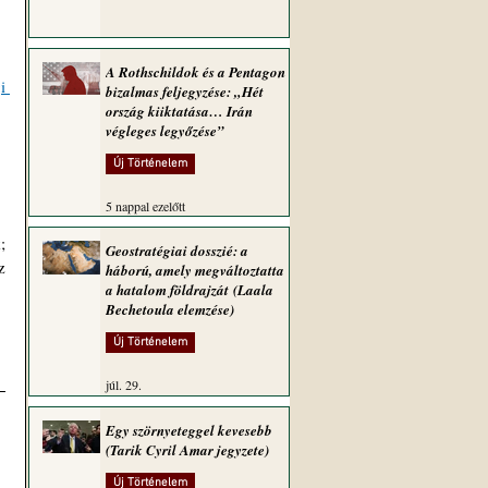
A Rothschildok és a Pentagon
 
bizalmas feljegyzése: „Hét
ország kiiktatása… Irán
végleges legyőzése”
Új Történelem
5 nappal ezelőtt
 
Geostratégiai dosszié: a
 
háború, amely megváltoztatta
a hatalom földrajzát (Laala
Bechetoula elemzése)
Új Történelem
júl. 29.
Egy szörnyeteggel kevesebb
(Tarik Cyril Amar jegyzete)
Új Történelem