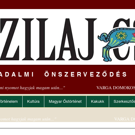
ADALMI ÖNSZERVEZŐDÉS
mi nyomot hagyjak magam után..."
VARGA DOMOKOS
Történelem
Kultúra
Magyar Őstörténet
Kakukk
Szerkesztő
omot hagyjak magam után..."
VARGA D