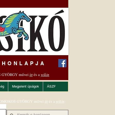
 HONLAPJA
 GYÖRGY művei
itt
és a
wikin
ség
Megjelent újságok
ÁSZF
OMOKOS GYÖRGY művei
itt
és a
wikin