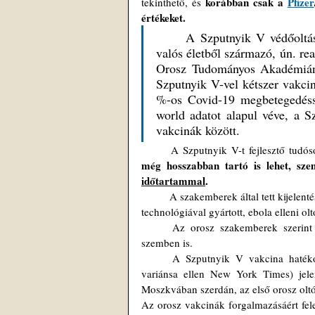
korábban csak a 
Pfizer
tekinthető, és 
értékeket. 
	A Szputnyik V védőoltás egyébként is magasnak bizonyult hatékonyságát későbbi, 
valós életből származó, ún. rea
Orosz Tudományos Akadémián a
Szputnyik V-vel kétszer vakcin
%-os Covid-19 megbetegedéss
world adatot alapul véve, a S
vakcinák között.
	A Szputnyik V-t fejlesztő tudó
még hosszabban tartó is lehet, sz
időtartammal
.
	A szakemberek által tett kijelentés alapjául azok a korábbi tapasztalatik szolgálnak, amit a hasonló vektor-
technológiával gyártott, ebola elleni o
	Az orosz szakemberek szerint a Szputnyik V hatásosnak bizonyul a különböző vírusváltozatokkal 
szemben is.
	A Szputnyik V vakcina hatékonysága 83 százalékos az új típusú koronavírus (SARS-Cov-2) delta 
variánsa ellen New York Times) jele
Moszkvában szerdán, az első orosz oltó
Az orosz vakcinák forgalmazásáért fel