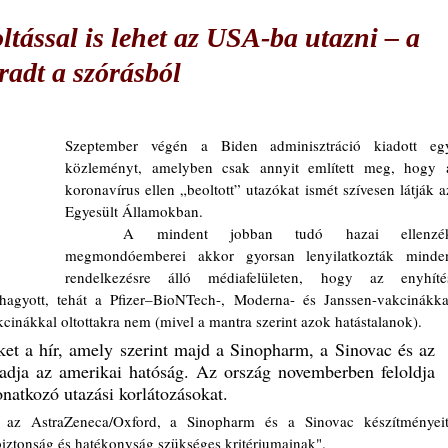
ltással is lehet az USA-ba utazni – a
radt a szórásból
Szeptember végén a Biden adminisztráció kiadott egy
közleményt, amelyben csak annyit említett meg, hogy a
koronavírus ellen „beoltott” utazókat ismét szívesen látják az
Egyesült Államokban. 
	A mindent jobban tudó hazai ellenzék 
megmondóemberei akkor gyorsan lenyilatkozták minden
rendelkezésre álló médiafelületen, hogy az enyhítés
agyott, tehát a Pfizer–BioNTech-, Moderna- és Janssen-vakcinákkal
kcinákkal oltottakra nem (mivel a mantra szerint azok hatástalanok). 
et a hír, amely szerint majd a Sinopharm, a Sinovac és az 
gadja az amerikai hatóság. Az ország novemberben feloldja 
vonatkozó utazási korlátozásokat.
biztonság és hatékonyság szükséges kritériumainak".