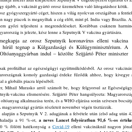
gy újabb, a vakcinát gyártó orosz üzemekben való látogatáshoz kötik.
n nagy piacok is megnyíltak a cég előtt, mint pl. India vagy Brazília. Az
 nem győzi teljesíteni a megrendeléseket. Korábban csaknem harminc
yarország is jelezte, kész lenne a Szputnyik V vakcina gyártására.
gkapja az orosz Szputnyik koronavírus elleni vakcina 
ta hírül tegnap a Külgazdasági és Külügyminisztérium. A 
ltóanyaggyárban indul – közölte Szijjártó Péter miniszter 
yarországnak komoly gazdasági érdeke fűződik ahhoz, hogy kivegye a
al a globális piacra lépéséből.
nyik-vakcina elismerésére. Szijjártó Péter hangsúlyozta: Magyarország
sz oltóanyag alkalmazása terén, és a WHO eljárása során szívesen bocsátja
A magyarországi gyártás részleteit november végén tisztázzák.
a neves Lancet folyóiratban 91,6 %-os értéket
haladja a 91 %-ot, 
0 % fölötti hatékonyság a 
Covid-19
 elleni vakcináknál nagyon jónak