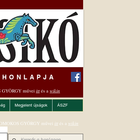
 HONLAPJA
 GYÖRGY művei
itt
és a
wikin
ség
Megjelent újságok
ÁSZF
OMOKOS GYÖRGY művei
itt
és a
wikin