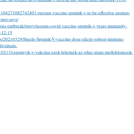
2104271082742401-russian-vaccine-sputnik-v-to-be-effective-against-
oper-says/
irus-outbreak/story/russian-covid-vaccine-sputnik-v-years-immunity-
0-12-15
s/20210329/Single-Sputnik-V-vaccine-dose-elicits-robust-immune-
dividuals.
210213/szputnyik-v-vakcina-ezek-lehetnek-az-oltas-utani-mellekhatasok-