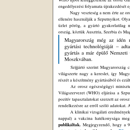
engedélyezési folyamata újrakezdését e
	Nagy veszteség a nem érte az orosz gyógyszergyártó céget, hiszen a világ nyolcvan országában a fentiek 
ellenére használják a Szputnyikot. Olya
üzlet pörög, a gyártó gyakorlatilag
ország, köztük Ausztria, Szerbia és Mag
Magyarország még az idén me
gyártási technológiáját – ad
gyártás a már épülő Nemzeti O
Moszkvában.
	Szijjártó szerint Magyarország csak profitálhat az egészségügyi együttműködésből. Az orosz vakcinára 
világszerte nagy a kereslet, így Mag
részét a készítmény gyártásából és ezált
	Az orosz egészségügyi miniszter, Mihail Murasko arról számolt be, hogy felgyorsul az Egészségügyi 
Világszervezet (WHO) eljárása a Szput
pozitív tapasztalatokat szerzett az oro
rendelkezésre az erről szóló adatokat. 
	A klinikai vizsgálati eredmények alapján a Szputnyik V 2. adagjának a felvétele után (első adag után 42 
nappal) a vakcina hatékonysága meg
publikáltak.
 Megjegyzendő, hogy a 9