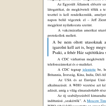
	Az Egyesült Államok először szeptember 20-án jelentette ki, hogy ismét szívesen fogadja a nemzetközi 
látogatókat, de megköveteli tőlük a t
teszttel is kell rendelkezniük, amely
napon belül végeztek el – Jeff Zie
megjelent nyilatkozata szerint.
 	A vakcinázatlan amerikai utazóknak továbbra is engedélyezett lesz a repülés, de szigorúbb vizsgálati 
protokollok mellett. 
A be nem oltott utasoknak az 
igazolni kell azt is, hogy megv
Psaki, a fehér Ház sajtótitkára 
	A CDC várhatóan megköveteli a légitársaságoktól, hogy kapcsolattartási adatokat gyűjtsenek, például 
telefonszámokat és e-maileket.
	A CDC tegnap 
jelentette
 be, h
Britannia, Írország, Kína, India, Dél-Afr
	Az USA és az Európai Unió a WHO kifejezett kérése ellenére is megkezdte a harmadik dózis 
alkalmazását. A WHO vezetése azt kért
adását, amíg a világ elmaradottabb rés
	Az új szabályozásból kimaradtak az orosz oltóanyagok, amin még egy ideig élcelődhetnek a politikai 
indíttatású „szakértők”. A 
Moscow Tim
WHO újból felfüggesztette az orosz Gamal