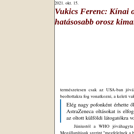
2021. okt. 15.
Vukics Ferenc: Kínai o
hatásosabb orosz kima
természetesen csak az USA-ban jóváh
beoltottakra fog vonatkozni, a keleti va
Elég nagy pofonként érhette ők
AstraZeneca oltásokat is elfo
az oltott külföldi látogatókra 
	Júniustól a WHO jóváhagyta az AstraZeneca/Oxford, a Sinopharm és a Sinovac készítményeit. 
Megállapításuk szerint "megfelelnek a 