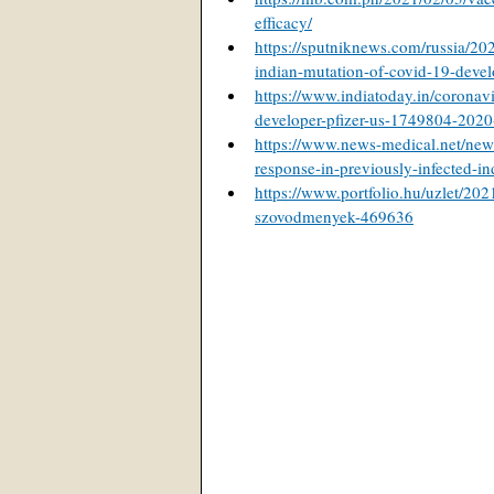
efficacy/
https://sputniknews.com/russia/20
indian-mutation-of-covid-19-devel
https://www.indiatoday.in/coronav
developer-pfizer-us-1749804-202
https://www.news-medical.net/new
response-in-previously-infected-in
https://www.portfolio.hu/uzlet/20
szovodmenyek-469636