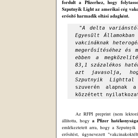
fordult a Pfizerhez, hogy folytass
Szputnyik Light az amerikai cég vakci
erősítő harmadik oltási adagként. 
 "
A delta variánstó
Egyesült Államokban
vakcináknak heterogé
megerősítéséhez és m
ebben a megközelíté
83,1 százalékos haté
azt javasolja, ho
Szputnyik Lighttal
szuverén alapnak a
közzétett nyilatkoza
	Az RFPI preprint (nem lektorált publikáció) formájában közzétett kutatási adatokra hivatkozva azt 
a Pfizer hatékonyság
állította, hogy 
emlékeztetett arra, hogy a Szputnyik 
erősítést, úgynevezett "vakcinakoktél