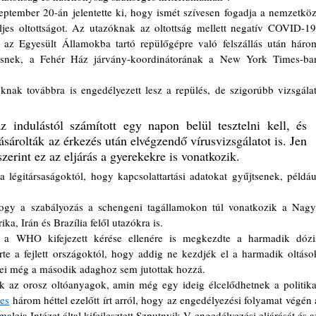
eljes oltottságot. Az utazóknak az oltottság mellett negatív COVID-19
et az Egyesült Államokba tartó repülőgépre való felszállás után három
ntsnek, a Fehér Ház járvány-koordinátorának a New York Times-ban
indulástól számított egy napon belül tesztelni kell, és 
ásárolták az érkezés után elvégzendő vírusvizsgálatot is. Jen 
szerint ez az eljárás a gyerekekre is vonatkozik. 
ogy a szabályozás a schengeni tagállamokon túl vonatkozik a Nagy
ika, Irán és Brazília felől utazókra is.
e a fejlett országoktól, hogy addig ne kezdjék el a harmadik oltások
zei még a második adaghoz sem jutottak hozzá.  
es
 három héttel ezelőtt írt arról, hogy az engedélyezési folyamat végén a
eja Intézet által kifejlesztett Szputnyik V engedélyezési eljárását és az