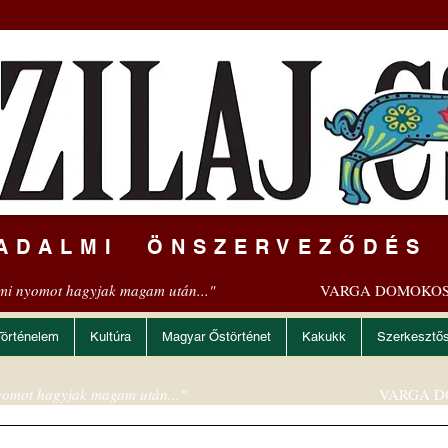
ADALMI ÖNSZERVEZŐDÉS
mi nyomot hagyjak magam után..."
VARGA DOMOKOS
Történelem
Kultúra
Magyar Őstörténet
Kakukk
Szerkesztő
omot hagyjak magam után..."
VARGA D