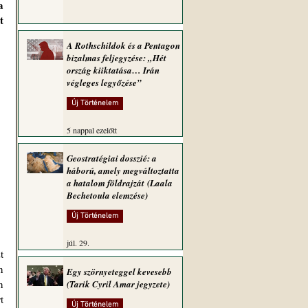
 
 
A Rothschildok és a Pentagon
bizalmas feljegyzése: „Hét
ország kiiktatása… Irán
végleges legyőzése”
Új Történelem
5 nappal ezelőtt
Geostratégiai dosszié: a
háború, amely megváltoztatta
a hatalom földrajzát (Laala
Bechetoula elemzése)
Új Történelem
júl. 29.
 
Egy szörnyeteggel kevesebb
 
(Tarik Cyril Amar jegyzete)
 
Új Történelem