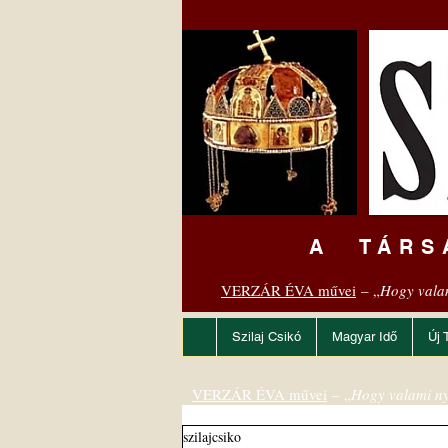
A TÁRS
VERZÁR ÉVA művei
– „
Hogy vala
Szilaj Csikó
Magyar Idő
Új 
VERZÁR ÉVA művei
– „
Hogy valami ny
szilajcsiko