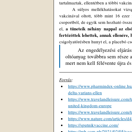
tartalmaztak, ellentétben a többi vakci
	A súlyos mellékhatásokat vizsgáló klinikai tesztek ideje alatt négy fő hunyt el, közülük hárman a 
vakcinával oltott, több mint 16 ezer 
csoportból, de egyik sem hozható össz
a tüneteik néhány nappal az első
el, 
fertőzöttek lehettek, annak ellenére,
csigolyatörésben hunyt el, a placebó cso
	Az engedélyezési eljárással kapcsolatos halogatás talán arra utalhat, hogy az orosz 
oltóanyag továbbra sem része a 
mert nem kell félévente újra és
Forrás
:
https://www.pharmindex-online.hu
delta-varians-ellen
https://www.travelandleisure.com/tr
united-kingdom-europe
https://www.travelandleisure.com/t
https://www.nature.com/articles/
https://sputnikvaccine.com/
https://mb.com.ph/2021/02/05/vacc