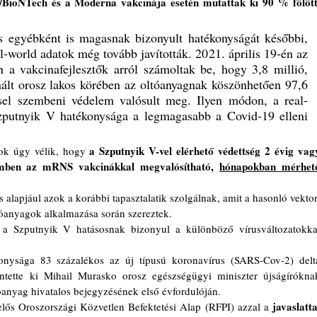
/BioNTech és a Moderna vakcinája esetén mutattak ki 90 % fölötti
l-world adatok még tovább javították. 2021. április 19-én az 
 vakcinafejlesztők arról számoltak be, hogy 3,8 millió, 
ált orosz lakos körében az oltóanyagnak köszönhetően 97,6 
el szembeni védelem valósult meg. Ilyen módon, a real-
zputnyik V hatékonysága a legmagasabb a Covid-19 elleni 
a Szputnyik V-vel elérhető védettség 2 évig vagy
sok úgy vélik, hogy 
emben az mRNS vakcinákkal megvalósítható, 
hónapokban mérhető
ltóanyagok alkalmazása során szereztek.
ntette ki Mihail Murasko orosz egészségügyi miniszter újságíróknak
anyag hivatalos bejegyzésének első évfordulóján.
javaslattal
elős Oroszországi Közvetlen Befektetési Alap (RFPI) azzal a 