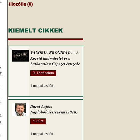
 
filozófia
(0)
0 bejegyzés
KIEMELT CIKKEK
VAXÓRIA KRÓNIKÁJA ‒ A
Korvid hadművelet és a
Láthatatlan Gépezet évtizede
 
 
Új Történelem
1 nappal ezelőtt
Darai Lajos:
Naplóbölcsességeim (2018)
 
Kultúra
4 nappal ezelőtt
 