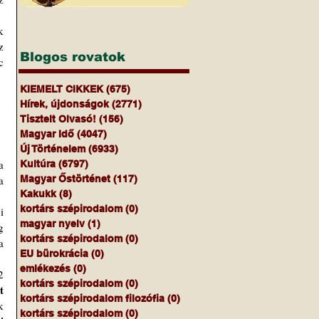
 
Blogos rovatok
 
KIEMELT CIKKEK
(675)
675 bejegyzés
Hírek, újdonságok
(2771)
2771 bejegyzés
Tisztelt Olvasó!
(156)
156 bejegyzés
Magyar Idő
(4047)
4047 bejegyzés
Új Történelem
(6933)
6933 bejegyzés
Kultúra
(6797)
6797 bejegyzés
 
Magyar Őstörténet
(117)
117 bejegyzés
Kakukk
(8)
8 bejegyzés
kortárs szépirodalom
(0)
0 bejegyzés
magyar nyelv
(1)
1 bejegyzés
 
kortárs szépirodalom
(0)
0 bejegyzés
 
EU bürokrácia
(0)
0 bejegyzés
emlékezés
(0)
0 bejegyzés
kortárs szépirodalom
(0)
0 bejegyzés
 
kortárs szépirodalom filozófia
(0)
0 bejegyzés
 
kortárs szépirodalom
(0)
0 bejegyzés