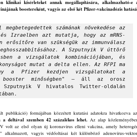
on klinikai kísérleteket annak megállapítására, alkalmazható-e a
nájának boostereként, vagyis az első két Pfizer-vakcinadózis hatását
l megbetegedettek számának növekedése az 
 és Izraelben azt mutatja, hogy az mRNS-
n erősítőre van szükségük az immunválasz 
eghosszabbításához. A Szputnyik V úttörő 
sben a vizsgálatok kombinációjában, és 
konyságot mutat a delta ellen. Az RFPI ma 
gy a Pfizer kezdjen vizsgálatokat a 
 booster minőségben"
 – áll az orosz 
 Szputnyik V hivatalos Twitter-oldalán 
tában.
a a deltával szemben 42 százalékos lehet.
 Az alap közleményében
V volt az első olyan új koronavírus elleni vakcina, amely heterogén
t" alkalmazott, vagyis védőoltásai két különböző adenovírus-vektort