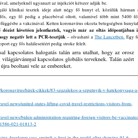
nával, amelyeknél ugyanazt az injekciót kétszer adják be.
fős, egy fő pedig a placebóval oltott, valamivel több mint 5400 fős
efüggésbe a vakcinával. Ketten koronavírus okozta betegségben hunytak
 dózist követően jelentkeztek, vagyis már az oltás időpontjában is
 hogy negatív lett a PCR-tesztjük 
– olvasható a 
The Lancetben.
 Egy fő
port egy fős halálesetéért pedig stroke felelt.
világjárvánnyal kapcsolatos globális terveknek. Talán azért 
 újra beoltani vele az embereket. 
/koronavirus/hirek-cikkek/83-szazalekos-a-szputnyik-v-hatekonysaga-a
avel-news/united-states-lifting-covid-travel-restrictions-visitors-from-
ravel-news/biden-administration-requiring-foreign-visitors-be-vaccinate
d41586-021-01813-2
ine-developer-says-sputnik-v-best-in-the-world-after-showing-91-6-