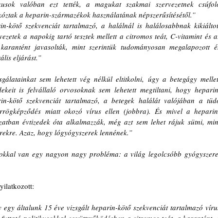
kusok valóban ezt tették, a magukat szakmai szervezetnek csúfoló
rkóztak a heparin-származékok használatának népszerűsítésétől.”
-kötő szekvenciát tartalmazó, a halálnál is halálosabbnak kikiáltott
vezetek a napokig tartó tesztek mellett a citromos teát, C-vitamint és az
 karantént javasolták, mint szerintük tudományosan megalapozott és
ális eljárást.”
álatainkat sem lehetett vég nélkül eltitkolni, úgy a betegágy mellett
keit is felvállaló orvosoknak sem lehetett megtiltani, hogy heparint
n-kötő szekvenciát tartalmazó, a betegek halálát valójában a tüdő
érrögképződés miatt okozó vírus ellen (jobbra). És mivel a heparin
tban évtizedek óta alkalmazzák, még azt sem lehet rájuk sütni, mint
erekre. Azaz, hogy lógyógyszerek lennének.”
kkal van egy nagyon nagy probléma: a világ legolcsóbb gyógyszerei
ilatkozott:
egy általunk 15 éve vizsgált heparin-kötő szekvenciát tartalmazó vírus