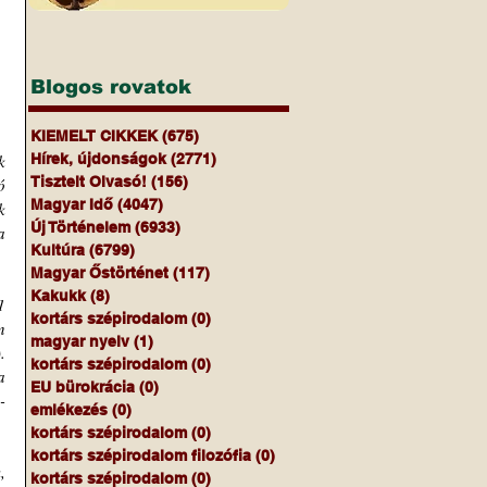
Blogos rovatok
KIEMELT CIKKEK
(675)
675 bejegyzés
Hírek, újdonságok
(2771)
2771 bejegyzés
 
Tisztelt Olvasó!
(156)
156 bejegyzés
 
Magyar Idő
(4047)
4047 bejegyzés
 
Új Történelem
(6933)
6933 bejegyzés
 
Kultúra
(6799)
6799 bejegyzés
Magyar Őstörténet
(117)
117 bejegyzés
Kakukk
(8)
8 bejegyzés
 
kortárs szépirodalom
(0)
0 bejegyzés
 
magyar nyelv
(1)
1 bejegyzés
 
kortárs szépirodalom
(0)
0 bejegyzés
 
EU bürokrácia
(0)
0 bejegyzés
-
emlékezés
(0)
0 bejegyzés
kortárs szépirodalom
(0)
0 bejegyzés
kortárs szépirodalom filozófia
(0)
0 bejegyzés
 
kortárs szépirodalom
(0)
0 bejegyzés