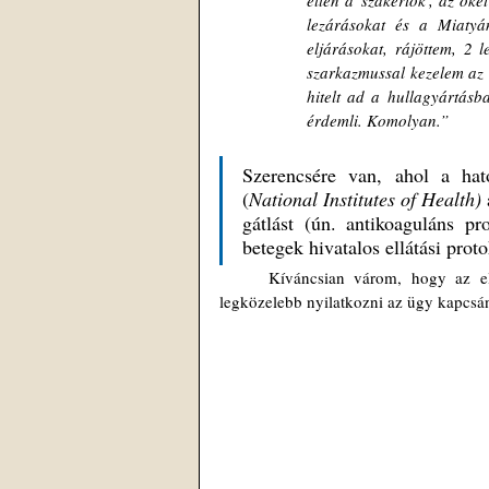
ellen a 'szakértők', az őke
lezárásokat és a Miatyá
eljárásokat, rájöttem, 2 
szarkazmussal kezelem az e
hitelt ad a hullagyártásb
érdemli. Komolyan.”
Szerencsére van, ahol a hat
(
National Institutes of Health) 
gátlást (ún. antikoaguláns pr
betegek hivatalos ellátási proto
	Kíváncsian várom, hogy az eljárást tudománytalan sarlatánságnak nevező „szakértők” mit fognak  
legközelebb nyilatkozni az ügy kapcsán