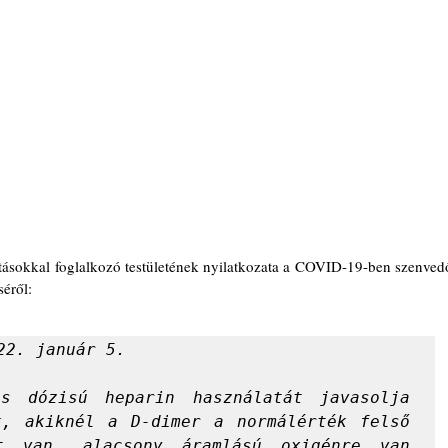
éről:  
22. január 5.
s dózisú heparin használatát javasolja 
k, akiknél a D-dimer a normálérték felső 
t van, alacsony áramlású oxigénre van 