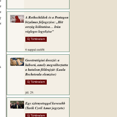
 
 
 
 
A Rothschildok és a Pentagon
bizalmas feljegyzése: „Hét
 
ország kiiktatása… Irán
végleges legyőzése”
Új Történelem
6 nappal ezelőtt
Geostratégiai dosszié: a
háború, amely megváltoztatta
a hatalom földrajzát (Laala
Bechetoula elemzése)
Új Történelem
júl. 29.
Egy szörnyeteggel kevesebb
(Tarik Cyril Amar jegyzete)
Új Történelem