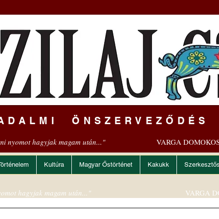
ADALMI ÖNSZERVEZŐDÉS
mi nyomot hagyjak magam után..."
VARGA DOMOKOS
Történelem
Kultúra
Magyar Őstörténet
Kakukk
Szerkesztő
omot hagyjak magam után..."
VARGA D