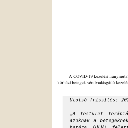
	A COVID-19 kezelési iránymutatásokkal foglalkozó testületének nyilatkozata a COVID-19-ben szenvedő 
kórházi betegek véralvadásgátló kezelés
Utolsó frissítés: 20
„A testület terápiá
azoknak a betegekne
határa (ULN) felet