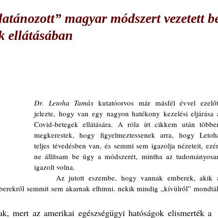
atánozott” magyar módszert vezetett b
k ellátásában
Dr. Letoha Tamás
 kutatóorvos már másfél évvel ezelőtt
jelezte, hogy van egy nagyon hatékony kezelési eljárása a
Covid-betegek ellátására. A róla írt cikkem után többen
megkerestek, hogy figyelmeztessenek arra, hogy Letoha
teljes tévedésben van, és semmi sem igazolja nézeteit, ezért
ne állítsam be úgy a módszerét, mintha az tudományosan
igazolt volna.
	Az jutott eszembe, hogy vannak emberek, akik a 
erekről semmit sem akarnak elhinni. nekik mindig „kívülről” mondták
k, mert az amerikai egészségügyi hatóságok elismerték a 