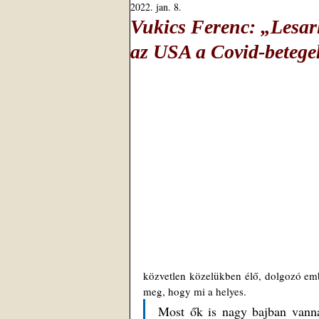
2022. jan. 8.
Vukics Ferenc: „Lesarl
az USA a Covid-betege
közvetlen közelükben élő, dolgozó emb
meg, hogy mi a helyes. 
Most ők is nagy bajban vanna