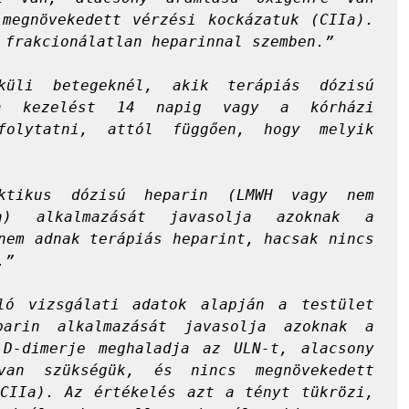
megnövekedett vérzési kockázatuk (CIIa). 
 frakcionálatlan heparinnal szemben.”

küli betegeknél, akik terápiás dózisú 
a kezelést 14 napig vagy a kórházi 
folytatni, attól függően, hogy melyik 
ktikus dózisú heparin (LMWH vagy nem 
in) alkalmazását javasolja azoknak a 
nem adnak terápiás heparint, hacsak nincs 
.”
ló vizsgálati adatok alapján a testület 
parin alkalmazását javasolja azoknak a 
 D-dimerje meghaladja az ULN-t, alacsony 
van szükségük, és nincs megnövekedett 
CIIa). Az értékelés azt a tényt tükrözi, 