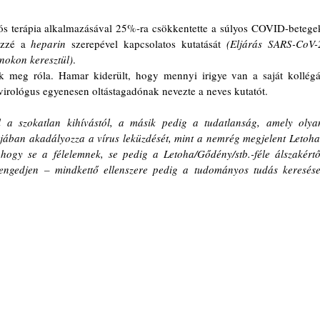
iós terápia alkalmazásával 25%-ra csökkentette a súlyos COVID-betegek
özzé a 
heparin 
szerepével kapcsolatos kutatását 
(Eljárás SARS-CoV-2
nokon keresztül)
.
irológus egyenesen oltástagadónak nevezte a neves kutatót.
l a szokatlan kihívástól, a másik pedig a tudatlanság, amely olyan
jában akadályozza a vírus leküzdését, mint a nemrég megjelent Letoha
 hogy se a félelemnek, se pedig a Letoha/Gődény/stb.-féle álszakértői
ngedjen – mindkettő ellenszere pedig a tudományos tudás keresése,