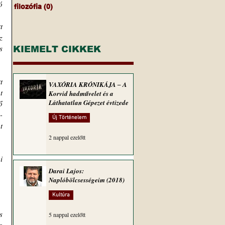
 
filozófia
(0)
0 bejegyzés
 
 
 
KIEMELT CIKKEK
 
VAXÓRIA KRÓNIKÁJA ‒ A
 
Korvid hadművelet és a
Láthatatlan Gépezet évtizede
 
-
Új Történelem
 
2 nappal ezelőtt
 
Darai Lajos:
Naplóbölcsességeim (2018)
Kultúra
 
5 nappal ezelőtt