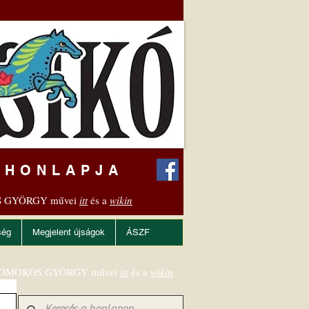
 HONLAPJA
 GYÖRGY művei
itt
és a
wikin
ség
Megjelent újságok
ÁSZF
OMOKOS GYÖRGY művei
itt
és a
wikin