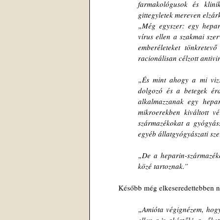
farmakológusok és klini
gittegyletek mereven elzá
„Még egyszer: egy heparin
vírus ellen a szakmai szer
emberéleteket tönkretevő
racionálisan célzott antivir
„És mint ahogy a mi vizsg
dolgozó és a betegek érde
alkalmazzanak egy hepari
mikroerekben kiváltott v
származékokat a gyógyásza
egyéb állatgyógyászati sz
„De a heparin-származéko
közé tartoznak.”
	Később még elkeseredettebben ny
„Amióta végignézem, hogy 