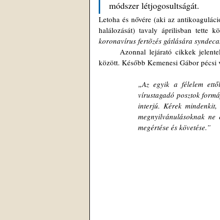
módszer létjogosultságát.
Letoha és nővére (aki az antikoagulác
halálozását) tavaly áprilisban tette k
koronavírus fertõzés gátlására syndeca
	Azonnal lejárató cikkek jelentek meg róla. Hamar kiderült, hogy mennyi irigye van a saját kollégái 
között. Később Kemenesi Gábor pécsi v
„Az egyik a félelem ettő
vírustagadó posztok formá
interjú. Kérek mindenkit,
megnyilvánulásoknak ne e
megértése és követése.”