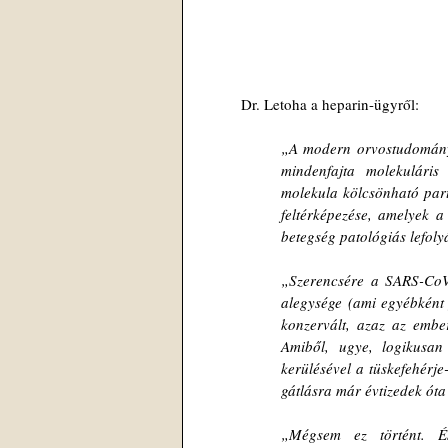
	Dr. Letoha a heparin-ügyről:
„A modern orvostudományb
mindenfajta molekuláris 
molekula kölcsönható partn
feltérképezése, amelyek a
betegség patológiás lefoly
„Szerencsére a SARS-CoV-2
alegysége (ami egyébként 
konzervált, azaz az ember
Amiből, ugye, logikusan 
kerülésével a tüskefehérj
gátlásra már évtizedek óta
„Mégsem ez történt. És