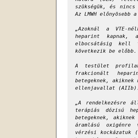
szükségük, és nincs 
Az LMWH előnyösebb a
„Azoknál a VTE-nél
heparint kapnak, 
elbocsátásig kell 
következik be előbb.
A testület profila
frakcionált hepar
betegeknek, akiknek 
ellenjavallat (AIIb)
„A rendelkezésre ál
terápiás dózisú he
betegeknek, akiknek
áramlású oxigénre 
vérzési kockázatuk (