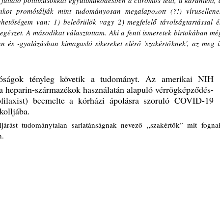
t futtató politikusokkal együttműködésben a citromos teát, a karantént, a
nkot promótálják mint tudományosan megalapozott (?!) vírusellenes
lehetőségem van: 1) beleőrülök vagy 2) megfelelő távolságtartással és
gészet. A másodikat választottam. Aki a fenti ismeretek birtokában még
an és -gyalázásban kimagasló sikereket elérő 'szakértőknek', az meg is
óságok tényleg követik a tudományt. Az amerikai NIH 
a heparin-származékok használatán alapuló vérrögképződés-
ofilaxist) beemelte a kórházi ápolásra szoruló COVID-19 
kolljába. 
. 