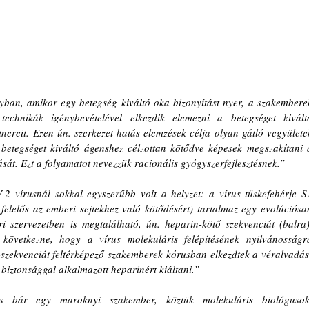
an, amikor egy betegség kiváltó oka bizonyítást nyer, a szakemberek
technikák igénybevételével elkezdik elemezni a betegséget kiváltó
ereit. Ezen ún. szerkezet-hatás elemzések célja olyan gátló vegyületek
 betegséget kiváltó ágenshez célzottan kötődve képesek megszakítani a
ását. Ezt a folyamatot nevezzük racionális gyógyszerfejlesztésnek.”
 vírusnál sokkal egyszerűbb volt a helyzet: a vírus tüskefehérje S1
felelős az emberi sejtekhez való kötődésért) tartalmaz egy evolúciósan
i szervezetben is megtalálható, ún. heparin-kötő szekvenciát (balra).
következne, hogy a vírus molekuláris felépítésének nyilvánosságra
e-szekvenciát feltérképező szakemberek kórusban elkezdtek a véralvadás
 biztonsággal alkalmazott heparinért kiáltani.”
 bár egy maroknyi szakember, köztük molekuláris biológusok,