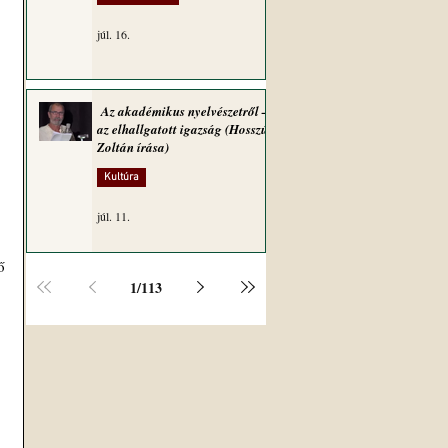
júl. 16.
Az akadémikus nyelvészetről –
az elhallgatott igazság (Hosszú
Zoltán írása)
Kultúra
júl. 11.
1
/
113