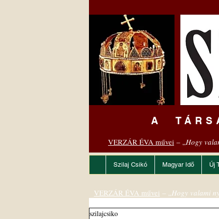
A TÁRS
VERZÁR ÉVA művei
– „
Hogy vala
Szilaj Csikó
Magyar Idő
Új 
VERZÁR ÉVA művei
– „
Hogy valami ny
szilajcsiko