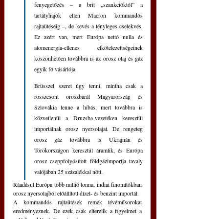
fenyegetőzés – a brit „szankcióktól” a 
tartályhajók ellen Macron kommandós 
rajtaütéséig –, de kevés a tényleges cselekvés. 
Ez azért van, mert Európa nettó nulla és 
atomenergia-ellenes elkötelezettségeinek 
köszönhetően továbbra is az orosz olaj és gáz 
egyik fő vásárlója.
Brüsszel szeret úgy tenni, mintha csak a 
rosszcsont oroszbarát Magyarország és 
Szlovákia lenne a hibás, mert továbbra is 
közvetlenül a Druzsba-vezetéken keresztül 
importálnak orosz nyersolajat. De rengeteg 
orosz gáz továbbra is Ukrajnán és 
Törökországon keresztül áramlik, és Európa 
orosz cseppfolyósított földgázimportja tavaly 
valójában 25 százalékkal nőtt. 
Ráadásul Európa több millió tonna, indiai finomítókban 
orosz nyersolajból előállított dízel- és benzint importál.
A kommandós rajtaütések remek tévéműsorokat 
eredményeznek. De ezek csak elterelik a figyelmet a 