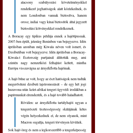
alacsony szabályozási követelményekkel 
rendelkező joghatóságok alatt közlekednek, és 
nem Londonban vannak biztosítva, hanem 
orosz, indiai vagy kínai biztosítók által jegyzett 
biztosítási kötvényekkel rendelkeznek. 
A Boracay egy tipikus példája ennek a hajótípusnak. 
2007-ben épült, jelenleg Beninben van bejegyezve. Idén 
áprilisban azonban még Kiwala néven volt ismert, és 
Dzsibutiban volt bejegyezve. Idén áprilisban a Boracay-
Kiwala-t Észtország partjainál állították meg, ami 
szintén nagy nemzetközi felhajtást keltett, mintha 
Európa visszavágna az árnyékflotta hajóinak. 
A hajó bűne az volt, hogy az észt hatóságok nem tudták 
megerősíteni dzsibuti lajstromozását – de egy hét jogi 
huzavona után kelet-afrikai tengeri ügyvédi irodákban a 
papírmunkát elrendezték, és a hajó tovább haladhatott.
Röviden: az árnyékflotta tartályhajói ugyan a 
tengerészeti tisztességesség skálájának kétes 
végén helyezkednek el, de nem olyanok, mint 
Macron sugallja, tengeri törvényen kívüliek. 
Sok hajó öreg és nem a legkorszerűbb a tengerképesség 