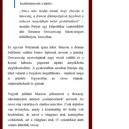
kezdeményezte a lépést. 
„Nincs más módja annak, hogy elterelje a 
lakosság, a francia állampolgárok figyelmét a 
nehezen megoldható belső problémákról” 
– 
mondta Putyin egy külpolitikai szakértőkből 
álló fórumon Oroszország fekete-tengeri 
üdülőhelyén, Szocsiban.
Ez egyszer Putyinnak igaza lehet. Macron a drámai 
fedélzetre szállást fontos lépésnek nevezte a jelenleg 
Oroszország nyersolajának nagy részét szállító és a 
Kreml háborús gépezetét tápláló árnyékflotta 
megfékezésében. A gyakorlatban azonban Európa alig 
tehet valamit a forgalom megállítására – ráadásul maga 
is jelentős fogyasztója az orosz olajnak, 
olajtermékeknek és gáznak.
Vegyük például Macron jellemzését a Boracay 
rakományáról, amelyet „csempészetnek” nevezett. Az 
orosz olaj vásárlása és eladása nem tilos. Csak árplafon 
van érvényben, amely a közelmúltig 60 dollár volt 
hordónként, de mivel a világpiaci árak nemrégiben 
csökkentek, azt a világpiaci árak 15 százalékkal alatti 
szintre állították vissza.