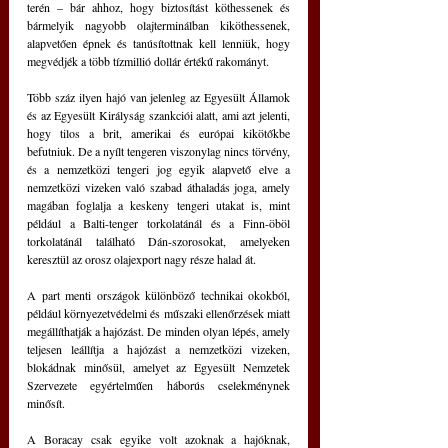
terén – bár ahhoz, hogy biztosítást köthessenek és 
bármelyik nagyobb olajterminálban kiköthessenek, 
alapvetően épnek és tanúsítottnak kell lenniük, hogy 
megvédjék a több tízmillió dollár értékű rakományt.
Több száz ilyen hajó van jelenleg az Egyesült Államok 
és az Egyesült Királyság szankciói alatt, ami azt jelenti, 
hogy tilos a brit, amerikai és európai kikötőkbe 
befutniuk. De a nyílt tengeren viszonylag nincs törvény, 
és a nemzetközi tengeri jog egyik alapvető elve a 
nemzetközi vizeken való szabad áthaladás joga, amely 
magában foglalja a keskeny tengeri utakat is, mint 
például a Balti-tenger torkolatánál és a Finn-öböl 
torkolatánál található Dán-szorosokat, amelyeken 
keresztül az orosz olajexport nagy része halad át. 
A part menti országok különböző technikai okokból, 
például környezetvédelmi és műszaki ellenőrzések miatt 
megállíthatják a hajózást. De minden olyan lépés, amely 
teljesen leállítja a hajózást a nemzetközi vizeken, 
blokádnak minősül, amelyet az Egyesült Nemzetek 
Szervezete egyértelműen háborús cselekménynek 
minősít.
A Boracay csak egyike volt azoknak a hajóknak, 