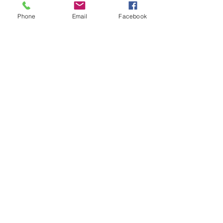
Phone
Email
Facebook
Friss bejegyzések
Az összes megtekintése