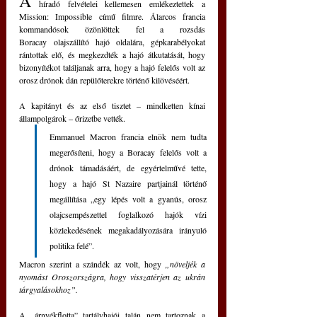
A
 híradó felvételei kellemesen emlékeztettek a 
Mission: Impossible című filmre. Álarcos francia 
kommandósok özönlöttek fel a rozsdás 
Boracay olajszállító hajó oldalára, gépkarabélyokat 
rántottak elő, és megkezdték a hajó átkutatását, hogy 
bizonyítékot találjanak arra, hogy a hajó felelős volt az 
orosz drónok dán repülőterekre történő kilövéséért.
A kapitányt és az első tisztet – mindketten kínai 
állampolgárok – őrizetbe vették. 
Emmanuel Macron francia elnök nem tudta 
megerősíteni, hogy a Boracay felelős volt a 
drónok támadásáért, de egyértelművé tette, 
hogy a hajó St Nazaire partjainál történő 
megállítása „egy lépés volt a gyanús, orosz 
olajcsempészettel foglalkozó hajók vízi 
közlekedésének megakadályozására irányuló 
politika felé”. 
Macron szerint a szándék az volt, hogy 
„növeljék a 
nyomást Oroszországra, hogy visszatérjen az ukrán 
tárgyalásokhoz”.
A „árnyékflotta” tartályhajói talán nem tartoznak a 