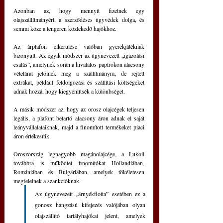
Azonban az, hogy mennyit fizetnek egy 
olajszállítmányért, a szerződéses ügyvédek dolga, és 
semmi köze a tengeren közlekedő hajókhoz.
Az árplafon elkerülése valóban gyerekjátéknak 
bizonyult. Az egyik módszer az úgynevezett „igazolási 
csalás”, amelynek során a hivatalos papírokon alacsony 
vételárat jelölnek meg a szállítmányra, de rejtett 
extrákat, például feldolgozási és szállítási költségeket 
adnak hozzá, hogy kiegyenlítsék a különbséget.
A másik módszer az, hogy az orosz olajcégek teljesen 
legális, a plafont betartó alacsony áron adnak el saját 
leányvállalataiknak, majd a finomított termékeket piaci 
áron értékesítik.
Oroszország legnagyobb magánolajcége, a Lukoil 
továbbra is működtet finomítókat Hollandiában, 
Romániában és Bulgáriában, amelyek tökéletesen 
megfelelnek a szankcióknak.
Az úgynevezett „árnyékflotta” esetében ez a 
gonosz hangzású kifejezés valójában olyan 
olajszállító tartályhajókat jelent, amelyek 