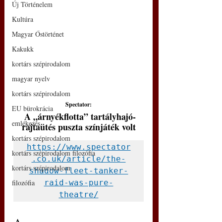
Új Történelem
Kultúra
Magyar Őstörténet
Kakukk
kortárs szépirodalom
magyar nyelv
kortárs szépirodalom
Spectator:
EU bürokrácia
 A „árnyékflotta” tartályhajó-
emlékezés
rajtaütés puszta színjáték volt
kortárs szépirodalom
https://www.spectator
kortárs szépirodalom filozófia
.co.uk/article/the-
kortárs szépirodalom
shadow-fleet-tanker-
raid-was-pure-
filozófia
theatre/