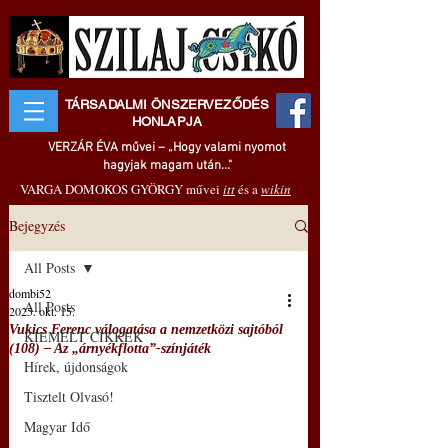
TÁRSADALMI ÖNSZERVEZŐDÉS
HONLAPJA
VERZÁR ÉVA művei – „Hogy valami nyomot
hagyjak magam után..."
VARGA DOMOKOS GYÖRGY művei
itt
és a
wikin
Bejegyzés
All Posts
dombi52
All Posts
2025. okt. 15.
Vukics Ferenc válogatása a nemzetközi sajtóból
KIEMELT CIKKEK
(108) ‒ Az „árnyékflotta”-színjáték
Hírek, újdonságok
Tisztelt Olvasó!
Magyar Idő