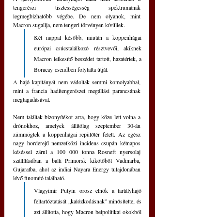
tengerészi tisztességesség spektrumának 
legmegbízhatóbb végébe. De nem olyanok, mint 
Macron sugallja, nem tengeri törvényen kívüliek.
Két nappal később, miután a koppenhágai 
európai csúcstalálkozó résztvevői, akiknek 
Macron lelkesítő beszédet tartott, hazatértek, a 
Boracay csendben folytatta útját.
A hajó kapitányát nem vádolták semmi komolyabbal, 
mint a francia haditengerészet megállási parancsának 
megtagadásával.
Nem találtak bizonyítékot arra, hogy köze lett volna a 
drónokhoz, amelyek állítólag szeptember 30-án 
zümmögtek a koppenhágai repülőtér felett. Az egész 
nagy horderejű nemzetközi incidens csupán kétnapos 
késéssel zárul a 100 000 tonna Rosneft nyersolaj 
szállításában a balti Primorsk kikötőből Vadinarba, 
Gujaratba, ahol az indiai Nayara Energy tulajdonában 
lévő finomító található.
Vlagyimir Putyin orosz elnök a tartályhajó 
feltartóztatását „kalózkodásnak” minősítette, és 
azt állította, hogy Macron belpolitikai okokból 