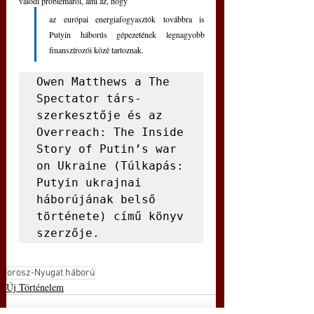
valódi problémáról, ami az, hogy 
az európai energiafogyasztók továbbra is 
Putyin háborús gépezetének legnagyobb 
finanszírozói közé tartoznak.
Owen Matthews a The 
Spectator társ-
szerkesztője és az 
Overreach: The Inside 
Story of Putin’s war 
on Ukraine (Túlkapás: 
Putyin ukrajnai 
háborújának belső 
története) című könyv 
szerzője.
orosz-Nyugat háború
Új Történelem