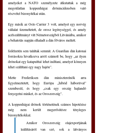
amelyeket a NATO személyzete átkutattak a még 
megoldatlan koppenhágai drónincidensben való 
részvétel bizonyítékai után.
Egy másik az Oslo Carrier 3 volt, amelyet egy norvég 
vállalat üzemeltetett, de orosz legénységgel, és amely 
acélszállítmányt vitt Németországból Litvániába, amikor 
a behatolás napján elhaladt a dán főváros mellett.
fedélzetén sem találtak semmit. A Guardian dán katonai 
forrásokra hivatkozva arról számolt be, hogy „az ilyen 
drónokat egy katapulttal lehet indítani, amelyet könnyen 
lehet szállítani egy nagy hajón”.
Mette Frederiksen dán miniszterelnök arra 
figyelmeztetett, hogy Európa „hibrid háborúval” 
szembesül, és hogy „csak egy ország hajlandó 
fenyegetni minket, és az Oroszország”. 
A koppenhágai drónok történetének számos hipotézise 
még nem került megerősítésre tényleges 
bizonyítékokkal.
 Amikor Oroszország olajexportjának 
leállításáról van szó, sok a látványos 