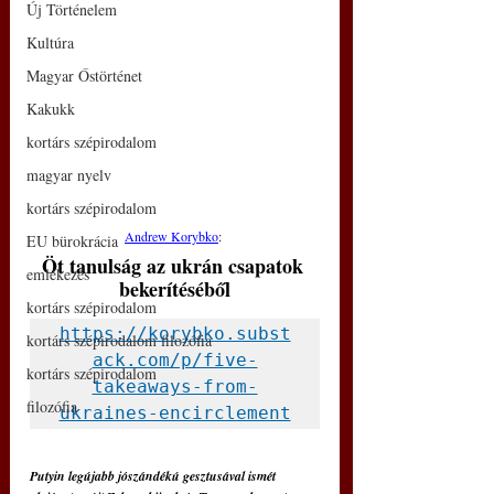
Új Történelem
Kultúra
Magyar Őstörténet
Kakukk
kortárs szépirodalom
magyar nyelv
kortárs szépirodalom
Andrew Korybko
: 
EU bürokrácia
Öt tanulság az ukrán csapatok 
emlékezés
bekerítéséből
kortárs szépirodalom
https://korybko.subst
kortárs szépirodalom filozófia
ack.com/p/five-
kortárs szépirodalom
takeaways-from-
filozófia
ukraines-encirclement
Putyin legújabb jószándékú gesztusával ismét 