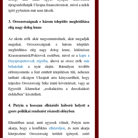
újragondolhatják Ukrajna finanszírozását, mivel a nekik 
ígért győzelem már nem látszik.
3. Oroszországnak e három település meghódítása 
elég nagy dolog lenne
Az ukrán erők akár megsemmisülnek, akár megadják 
magukat, Oroszországnak e három település  
meghódítása elég nagy dolog lenne, különösen 
Krasnoarmeisk/Pokrovsk esetében, mivel ez a 
kapu a 
Dnyipropetrovszk régióba
, ahová az orosz erők 
már 
behatoltak
 a nyár elején. Bármilyen további 
előrenyomulás a fent említett településen túli, nehezen 
tartható síkságon Ukrajnát arra kényszerítheti, hogy 
teljesítse Oroszország béke iránti követeléseit, vagy az 
Egyesült Államokat „eszkalációra a deeszkaláció 
érdekében” késztetheti.
4. Putyin a hosszan elhúzódó háború helyett a 
gyors politikai rendezést részesíti előnyben
Ellentétben azzal, amit egyesek vélnek, Putyin nem 
akarja, hogy a konfliktus 
elhúzódjon
, és nem akarja 
kiterjeszteni Oroszország területi igényeit, ezért 