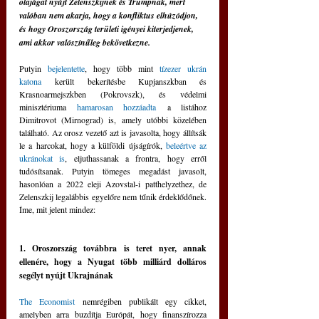
olajágat nyújt Zelenszkijnek és Trumpnak, mert 
valóban nem akarja, hogy a konfliktus elhúzódjon, 
és hogy Oroszország területi igényei kiterjedjenek, 
ami akkor valószínűleg bekövetkezne.
Putyin 
bejelentette
, hogy több mint 
tízezer ukrán 
katona
 került bekerítésbe Kupjanszkban és 
Krasnoarmejszkben (Pokrovszk), és védelmi 
minisztériuma 
hamarosan hozzáadta
 a listához 
Dimitrovot (Mirnograd) is, amely utóbbi közelében 
található. Az orosz vezető azt is javasolta, hogy állítsák 
le a harcokat, hogy a külföldi újságírók, 
beleértve az 
ukránokat is
, eljuthassanak a frontra, hogy erről 
tudósítsanak. Putyin tömeges megadást javasolt, 
hasonlóan a 2022 eleji Azovstal-i patthelyzethez, de 
Zelenszkij legalábbis egyelőre nem tűnik érdeklődőnek. 
Íme, mit jelent mindez:
1. Oroszország továbbra is teret nyer, annak 
ellenére, hogy a Nyugat több milliárd dolláros 
segélyt nyújt Ukrajnának
The Economist
 nemrégiben publikált egy cikket, 
amelyben arra buzdítja Európát, hogy finanszírozza 