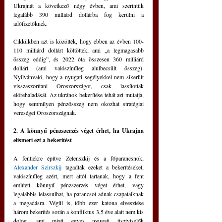
Ukrajnát a következő négy évben, ami szerintük 
legalább 390 milliárd dollárba fog kerülni a 
adófizetőknek. 
Cikkükben azt is közölték, hogy ebben az évben 100-
110 milliárd dollárt költöttek, ami „a legmagasabb 
összeg eddig”, és 2022 óta összesen 360 milliárd 
dollárt (ami valószínűleg alulbecsült összeg). 
Nyilvánvaló, hogy a nyugati segélyekkel nem sikerült 
visszaszorítani Oroszországot, csak lassították 
előrehaladását. Az ukránok bekerítése tehát azt mutatja, 
hogy semmilyen pénzösszeg nem okozhat stratégiai 
vereséget Oroszországnak.
2. A könnyű pénzszerzés véget érhet, ha Ukrajna 
elismeri ezt a bekerítést
A fentiekre építve Zelenszkij és a főparancsnok, 
Alexander Szirszkij
 tagadták ezeket a bekerítéseket, 
valószínűleg azért, mert attól tartanak, hogy a fent 
említett könnyű pénzszerzés véget érhet, vagy 
legalábbis lelassulhat, ha parancsot adnak csapataiknak 
a megadásra. Végül is, több ezer katona elvesztése 
három bekerítés során a konfliktus 3,5 éve alatt nem kis 
dolog, ami miatt egyes nyugati tisztviselők 