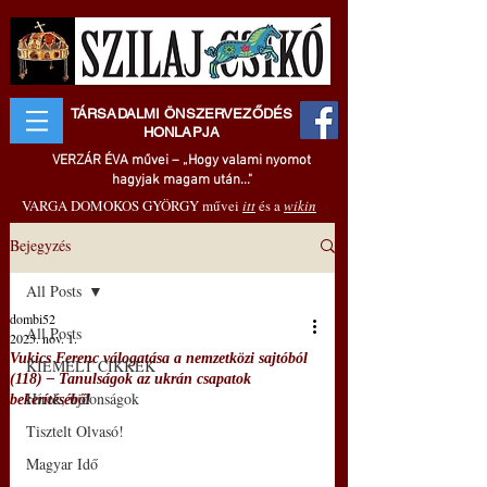
TÁRSADALMI ÖNSZERVEZŐDÉS
HONLAPJA
VERZÁR ÉVA művei – „Hogy valami nyomot
hagyjak magam után..."
VARGA DOMOKOS GYÖRGY művei
itt
és a
wikin
Bejegyzés
All Posts
dombi52
All Posts
2025. nov. 1.
Vukics Ferenc válogatása a nemzetközi sajtóból
KIEMELT CIKKEK
(118) ‒ Tanulságok az ukrán csapatok
Hírek, újdonságok
bekerítéséből
Tisztelt Olvasó!
Magyar Idő