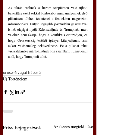
Az ukrán erőknek a három településen való újbóli 
bekerítése ezért sokkal fontosabb, mint amilyennek első 
pillantásra tűnhet, tekintettel a fentiekben megosztott 
információkra. Putyin legújabb jószándékú gesztusával 
ismét olajágat nyújt Zelenszkijnak és Trumpnak, mert 
valóban nem akarja, hogy a konfliktus elhúzódjon, és 
hogy Oroszország területi igényei kiterjedjenek, ami 
akkor valószínűleg bekövetkezne. Ez a pillanat tehát 
visszatekintve mérföldkőnek fog számítani, függetlenül 
attól, hogy Trump mit dönt.
orosz-Nyugat háború
Új Történelem
Friss bejegyzések
Az összes megtekintése