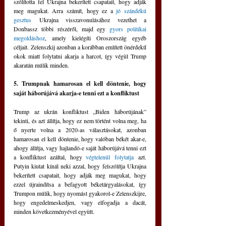
szólította fel Ukrajna bekerített csapatait, hogy adják 
meg magukat. Arra számít, hogy ez a 
jó szándékú 
gesztus
 Ukrajna visszavonulásához vezethet a 
Donbassz többi részéről, majd egy 
gyors politikai 
megoldáshoz
, amely kielégíti Oroszország egyéb 
céljait. Zelenszkij azonban a korábban említett önérdekű 
okok miatt folytatni akarja a harcot, így végül Trump 
akaratán múlik minden.
5. Trumpnak hamarosan el kell döntenie, hogy 
saját háborújává akarja-e tenni ezt a konfliktust
Trump az ukrán konfliktust „Biden háborújának” 
tekinti, és azt állítja, hogy ez nem történt volna meg, ha 
ő nyerte volna a 2020-as választásokat, azonban 
hamarosan el kell döntenie, hogy valóban békét akar-e, 
ahogy állítja, vagy hajlandó-e saját háborújává tenni ezt 
a konfliktust azáltal, hogy 
végtelenül
folytatja
 azt. 
Putyin kiutat kínál neki azzal, hogy felszólítja Ukrajna 
bekerített csapatait, hogy adják meg magukat, hogy 
ezzel újraindítsa a befagyott béketárgyalásokat, így 
Trumpon múlik, hogy nyomást gyakorol-e Zelenszkijre, 
hogy engedelmeskedjen, vagy elfogadja a dacát, 
minden következményével együtt.