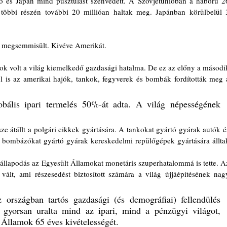
ió és Japán mind pusztulást szenvedett. A Szovjetunióban a háború 26
 többi részén további 20 millióan haltak meg. Japánban körülbelül 3
a megsemmisült. Kivéve Amerikát.
mok volt a világ kiemelkedő gazdasági hatalma. De ez az előny a második
l is az amerikai hajók, tankok, fegyverek és bombák fordították meg a
ális ipari termelés 50%-át adta. A világ népességének 
e átállt a polgári cikkek gyártására. A tankokat gyártó gyárak autók és
 A bombázókat gyártó gyárak kereskedelmi repülőgépek gyártására álltak
llapodás az Egyesült Államokat monetáris szuperhatalommá is tette. Az
ált, ami részesedést biztosított számára a világ újjáépítésének nagy
országban tartós gazdasági (és demográfiai) fellendülés 
 gyorsan uralta mind az ipari, mind a pénzügyi világot, 
Államok 65 éves kivételességét.