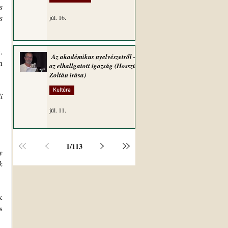
 
 
júl. 16.
 
Az akadémikus nyelvészetről –
 
az elhallgatott igazság (Hosszú
Zoltán írása)
Kultúra
 
júl. 11.
1
/
113
 
 
 
 