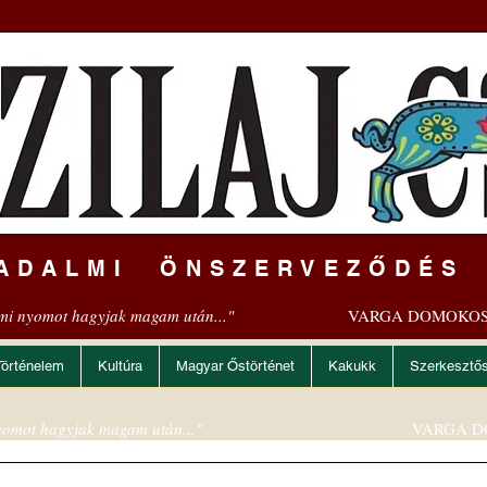
ADALMI ÖNSZERVEZŐDÉS
mi nyomot hagyjak magam után..."
VARGA DOMOKOS
Történelem
Kultúra
Magyar Őstörténet
Kakukk
Szerkesztő
omot hagyjak magam után..."
VARGA D