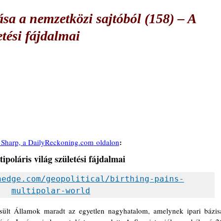
sa a nemzetközi sajtóból (158) ‒ A
etési fájdalmai
:
Sharp, a 
DailyReckoning.com
 oldalon
ipoláris világ születési fájdalmai
hedge.com/geopolitical/birthing-pains-
multipolar-world
ült Államok maradt az egyetlen nagyhatalom, amelynek ipari bázisa