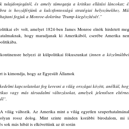
 tulajdonjogától, és amely támogatja a kritikus ellátási láncokat; és
bra is hozzáférjünk a kulcsfontosságú stratégiai helyszínekhez. Más
ehajtani fogjuk a Monroe-doktrína 'Trump-kiegészítését'.”
itikai elv volt, amelyet 1824-ben James Monroe elnök hirdetett meg.
atalmaknak, hogy maradjanak ki Amerikából, cserébe Amerika nem
olitikába.
ontinensre helyezi át külpolitikai fókuszunkat (
innen a közelmúltbeli
zt is kimondja, hogy az Egyesült Államok 
kedelmi kapcsolatokat fog keresni a világ országai között, anélkül, hogy
ikus vagy más társadalmi változásokat, amelyek jelentősen eltérnek
ől”.
A világ változik. Az Amerika mint a világ egyetlen szuperhatalmának
olyan rossz dolog. Mint szinte minden korábbi birodalom, mi is
 és sok más hibát is elkövettünk az út során