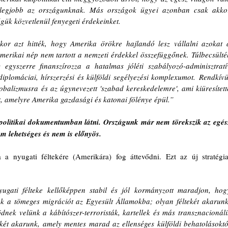
 legjobb az országunknak. Más országok ügyei azonban csak akkor
gük közvetlenül fenyegeti érdekeinket.
ikor azt hitték, hogy Amerika örökre hajlandó lesz vállalni azokat a
amerikai nép nem tartott a nemzeti érdekkel összefüggőnek. Túlbecsülték
egyszerre finanszírozza a hatalmas jóléti szabályozó-adminisztratív
iplomáciai, hírszerzési és külföldi segélyezési komplexumot. Rendkívül
lobalizmusra és az úgynevezett 'szabad kereskedelemre', ami kiüresítette
st, amelyre Amerika gazdasági és katonai fölénye épül.”
politikai dokumentumban látni. Országunk már nem törekszik az egész
m lehetséges és nem is előnyös.
a nyugati féltekére (Amerikára) fog áttevődni. Ezt az új stratégiai
yugati félteke kellőképpen stabil és jól kormányzott maradjon, hogy
k a tömeges migrációt az Egyesült Államokba; olyan féltekét akarunk,
ek velünk a kábítószer-terroristák, kartellek és más transznacionális
ekét akarunk, amely mentes marad az ellenséges külföldi behatolásoktól