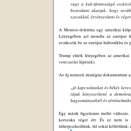
vagy a kulcsfontosságú eszközök
biztosítani akarjuk, hogy továb
szavakkal, érvényesíteni és végr
A Monroe-doktrína egy amerikai külpol
Lényegében azt mondta az európai h
avatkozik be az európai háborúkba és p
Trump elnök lényegében az amerikai k
venezuelai
 lépések).
Az új nemzeti stratégiai dokumentum a
„jó kapcsolatokat és békés keres
rájuk kényszerítené a demokrat
hagyományaiktól és történelmükt
Egy másik figyelemre méltó változás. 
korszaka véget ért. És ez nem is 
túlterjeszkedtünk, túl sokat költöttünk,