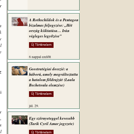
 
A Rothschildok és a Pentagon
 
bizalmas feljegyzése: „Hét
ország kiiktatása… Irán
 
végleges legyőzése”
 
 
Új Történelem
 
6 nappal ezelőtt
Geostratégiai dosszié: a
 
háború, amely megváltoztatta
a hatalom földrajzát (Laala
Bechetoula elemzése)
 
Új Történelem
júl. 29.
 
 
Egy szörnyeteggel kevesebb
(Tarik Cyril Amar jegyzete)
 
 
Új Történelem