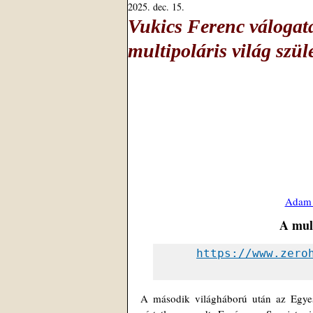
2025. dec. 15.
Vukics Ferenc válogatá
multipoláris világ szül
Adam 
A mult
https://www.zero
A második világháború után az Egyes