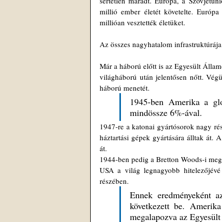
sértetlen maradt. Európa, a Szovjetun
millió ember életét követelte. Európa
millióan vesztették életüket.
Az összes nagyhatalom infrastruktúráj
Már a háború előtt is az Egyesült Álla
világháború után jelentősen nőtt. Végü
háború menetét.
1945-ben Amerika a glob
mindössze 6%-ával.
1947-re a katonai gyártósorok nagy rész
háztartási gépek gyártására álltak át.
át.
1944-ben pedig a Bretton Woods-i megá
USA a világ legnagyobb hitelezőjévé v
részében.
Ennek eredményeként az 
következett be. Amerika
megalapozva az Egyesült 