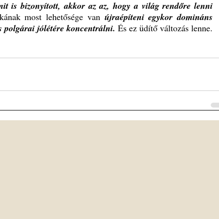
t is bizonyított, akkor az az, hogy a világ rendőre lenni 
kának most lehetősége van 
újraépíteni egykor domináns 
s polgárai jólétére koncentrálni.
És ez üdítő változás lenne.