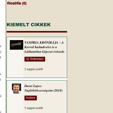
filozófia
(0)
0 bejegyzés
KIEMELT CIKKEK
VAXÓRIA KRÓNIKÁJA ‒ A
 
Korvid hadművelet és a
 
Láthatatlan Gépezet évtizede
 
Új Történelem
2 nappal ezelőtt
 
 
Darai Lajos:
Naplóbölcsességeim (2018)
 
Kultúra
5 nappal ezelőtt
 