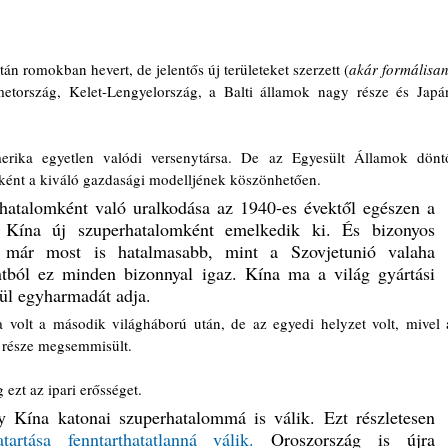
n romokban hevert, de jelentős új területeket szerzett (
akár formálisan,
metország, Kelet-Lengyelország, a Balti államok nagy része és Japán
erika egyetlen valódi versenytársa. De az Egyesült Államok döntő
őként a kiváló gazdasági modelljének köszönhetően.
hatalomként való uralkodása az 1940-es évektől egészen a 
a Kína új szuperhatalomként emelkedik ki. És bizonyos 
 már most is hatalmasabb, mint a Szovjetunió valaha 
tból ez minden bizonnyal igaz. Kína ma a világ gyártási 
lül egyharmadát adja. 
olt a második világháború után, de az egyedi helyzet volt, mivel a
 része megsemmisült.
ezt az ipari erősséget.
y Kína katonai szuperhatalommá is válik. Ezt részletesen 
tartása fenntarthatatlanná válik.
 Oroszország is újra 