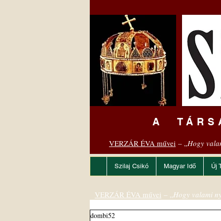
A TÁRS
VERZÁR ÉVA művei
– „
Hogy vala
Szilaj Csikó
Magyar Idő
Új 
VERZÁR ÉVA művei
– „
Hogy valami ny
dombi52