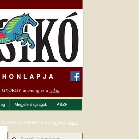
 HONLAPJA
 GYÖRGY művei
itt
és a
wikin
ség
Megjelent újságok
ÁSZF
OMOKOS GYÖRGY művei
itt
és a
wikin