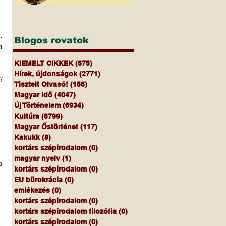
 
Blogos rovatok
 
KIEMELT CIKKEK
(675)
675 bejegyzés
Hírek, újdonságok
(2771)
2771 bejegyzés
 
Tisztelt Olvasó!
(156)
156 bejegyzés
Magyar Idő
(4047)
4047 bejegyzés
Új Történelem
(6934)
6934 bejegyzés
Kultúra
(6799)
6799 bejegyzés
Magyar Őstörténet
(117)
117 bejegyzés
Kakukk
(8)
8 bejegyzés
kortárs szépirodalom
(0)
0 bejegyzés
magyar nyelv
(1)
1 bejegyzés
 
kortárs szépirodalom
(0)
0 bejegyzés
EU bürokrácia
(0)
0 bejegyzés
emlékezés
(0)
0 bejegyzés
kortárs szépirodalom
(0)
0 bejegyzés
kortárs szépirodalom filozófia
(0)
0 bejegyzés
kortárs szépirodalom
(0)
0 bejegyzés