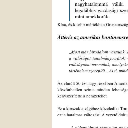
nagyhatalommá válik. 
legalábbis gazdasági sze
mint amekkorák.
Kína, és kisebb mértékben Oroszország
Áttérés az amerikai kontinensre
„Most már birodalom vagyunk, és
a valóságot tanulmányozzátok –
valóságokat teremtünk, amelyeket
történelem szereplői... és ti, mi
Az elmúlt 50 év nagy részében Amerika 
köszönhetően szinte minden lehetséges
kényszerítette a nemzeteket.
Ez a korszak a végéhez közeledik. Tru
ezt a hatalmas változást. A vezető dok
„A hidegháború vége után az ame