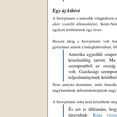
Egy új kihívó
A Szovjetunió a második világháború utá
akár szatellit államokként
). Kelet-Né
egykori területeinek egy része.
Hosszú ideig a Szovjetunió volt Am
győzelmet aratott a hidegháborúban, f
Amerika egyedüli szuper
közelmúltig tartott. M
szempontból az ország
volt. Gazdasági szempon
teljesítményének körülbe
Nem annyira domináns, mint Amerika v
nagyhatalmak infrastruktúrájának nagy
A Szovjetunió soha nem közelítette meg 
És azt is állítanám, hog
tárgyaltuk: 
Kína vissza