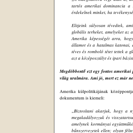
tartós amerikai dominancia a
érdekelnek minket, ha tevékenysé
Elitjeink súlyosan tévedtek, am
globális terheket, amelyeket az 
Amerika képességét arra, hogy 
államot és a hatalmas katonai, d
téves és romboló tétet tettek a g
azt a középosztályt és ipari bázi
Megdöbbentő ezt egy fontos amerikai 
világ uralmára. Ami jó, mert ez már ne
Amerika külpolitikájának középpontja 
dokumentum is kiemeli:
„Biztosítani akarjuk, hogy a n
megakadályozzuk és visszatartsu
amelynek kormányai együttműködn
bűnszervezetek ellen; olyan félt