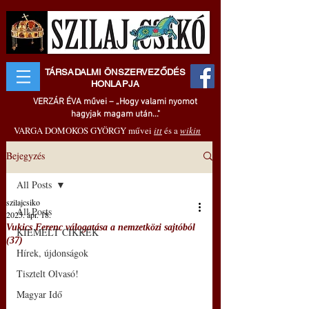
TÁRSADALMI ÖNSZERVEZŐDÉS
HONLAPJA
VERZÁR ÉVA művei – „Hogy valami nyomot
hagyjak magam után..."
VARGA DOMOKOS GYÖRGY művei
itt
és a
wikin
Bejegyzés
All Posts
szilajcsiko
All Posts
2025. ápr. 18.
Vukics Ferenc válogatása a nemzetközi sajtóból
KIEMELT CIKKEK
(37)
Hírek, újdonságok
Tisztelt Olvasó!
Magyar Idő