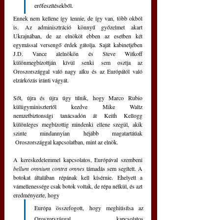
erőfeszítésekből.
Ennek nem kellene így lennie, de így van, több okból 
is. Az adminisztráció könnyű győzelmet akart 
Ukrajnában, de az elnököt ebben az esetben két 
egymással versengő érdek gátolja. Saját kabinetjében 
J.D. Vance alelnökön és Steve Witkoff 
különmegbízottján kívül senki sem osztja az 
Oroszországgal való nagy alku és az Európától való 
elzárkózás iránti vágyát. 
Sőt, újra és újra úgy tűnik, hogy Marco Rubio 
külügyminisztertől kezdve Mike Waltz 
nemzetbiztonsági tanácsadón át Keith Kellogg 
különleges megbízottig mindenki ellene szegül, akik 
szinte mindannyian héjább magatartáúak 
 Oroszországgal kapcsolatban, mint az elnök.
A kereskedelemmel kapcsolatos, Európával szembeni 
bellum omnium contra omnes
 támadás sem segített. A 
botokat általában répának kell kísérnie. Ehelyett a 
vámellenessége csak botok voltak, de répa nélkül, és azt 
eredményezte, hogy 
Európa összefogott, hogy meghiúsítsa az 
Oroszországgal kapcsolatos 