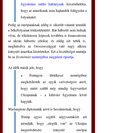
figyelemre méltó hátránynak
 köszönhetően, 
hogy az amerikaiak nem hajlandók felügyelni a 
folyamatot.
Pedig az európaiaknak eddig is sikerült valamit tenniük 
a békefolyamat tönkretételéért. Bár háborút nem tudnak 
vívni, de tökéletesen képesek továbbra is finanszírozni 
az ukrán háborús célokat, és eddig ezt tették is, 
meghiúsítva az Oroszországgal való nagy alkura 
irányuló amerikai kísérleteket. Ezt a feszültséget mutatja 
be az 
Economist 
nemrégiben megjelent riportja
.
Az idők másik jele, hogy 
a Pentagon illetékesei nemrégiben 
megkérdezték az egyik szövetségest arról, 
hogy miért szállít még mindig fegyvereket 
Ukrajnának – a kihívást figyelmen kívül 
hagyták. 
Washingtoni diplomaták arról is beszámolnak, hogy 
Trump egyes segítői négyszemközt azt 
mondják, hogy „elegük van” az Ukrajna 
megerősítésére irányuló európai 