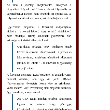
Az első a jelenlegi megközelítés, amelyben a 
tárgyalások folynak, miközben a háború folytatódik. A 
végeredményt illetően nem lehetünk túl optimisták. A 
folyamatban túl sok a szakács, aki elronthatja a levest. 
Egyszerűbb megoldás a tűzszünet időpontjának 
kitűzése – a koreai háború vagy az első világháború 
béke modellje. Trump elnöknek győzelemre van 
szüksége az időközi választások előtt. 
Utasíthatja követeit, hogy küldjenek újabb 
levelet az európai fővárosoknak, Kijevnek és 
Moszkvának, amelyben tűzszüneti időpontot 
jelölnek ki. Július 4., az amerikai függetlenség 
napja jó dátum. 
A folyamat egyszerű. Lesz tűzszünet és csapatkivonás 
mindkét oldalról, ami egy 
de facto
 DMZ-t 
(fegyvermentes övezetet) hozna létre az érintkezési 
vonal mentén. Az Oroszország által megszállt területek 
úgy maradnak, ahogy vannak.
Az USA leállít minden további támogatást, 
legyen az katonai vagy pénzügyi, 
Ukrajnának. A háború az első világháborúhoz 