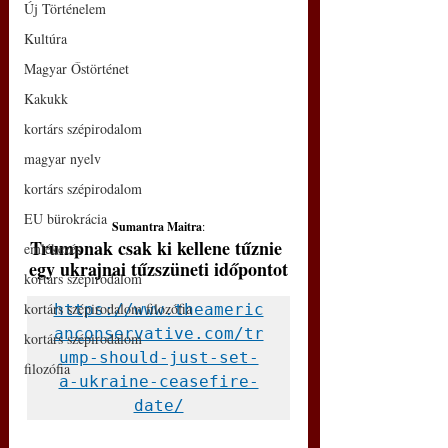
Új Történelem
Kultúra
Magyar Őstörténet
Kakukk
kortárs szépirodalom
magyar nyelv
kortárs szépirodalom
EU bürokrácia
Sumantra Maitra
:
Trumpnak csak ki kellene tűznie 
emlékezés
egy ukrajnai tűzszüneti időpontot
kortárs szépirodalom
kortárs szépirodalom filozófia
https://www.theameric
anconservative.com/tr
kortárs szépirodalom
ump-should-just-set-
filozófia
a-ukraine-ceasefire-
date/