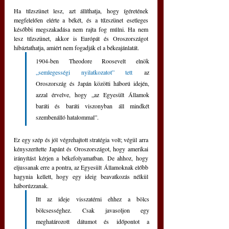
Ha tűzszünet lesz, azt állíthatja, hogy ígéretének 
megfelelően elérte a békét, és a tűzszünet esetleges 
későbbi megszakadása nem rajta fog múlni. Ha nem 
lesz tűzszünet, akkor is Európát és Oroszországot 
hibáztathatja, amiért nem fogadják el a békeajánlatát. 
1904-ben Theodore Roosevelt elnök 
„semlegességi nyilatkozatot” tett
 az 
Oroszország és Japán közötti háború idején, 
azzal érvelve, hogy „az Egyesült Államok 
baráti és baráti viszonyban áll mindkét 
szembenálló hatalommal”.
Ez egy szép és jól végrehajtott stratégia volt; végül arra 
kényszerítette Japánt és Oroszországot, hogy amerikai 
irányítást kérjen a békefolyamatban. De ahhoz, hogy 
eljussanak erre a pontra, az Egyesült Államoknak előbb 
hagynia kellett, hogy egy ideig beavatkozás nélkül 
háborúzzanak. 
Itt az ideje visszatérni ehhez a bölcs 
bölcsességhez. Csak javasoljon egy 
meghatározott dátumot és időpontot a 