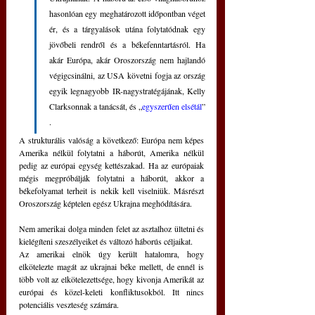
hasonlóan egy meghatározott időpontban véget 
ér, és a tárgyalások utána folytatódnak egy 
jövőbeli rendről és a békefenntartásról. Ha 
akár Európa, akár Oroszország nem hajlandó 
végigcsinálni, az USA követni fogja az ország 
egyik legnagyobb IR-nagystratégájának, Kelly 
Clarksonnak a tanácsát, és „
egyszerűen elsétál
” 
.
A strukturális valóság a következő: Európa nem képes 
Amerika nélkül folytatni a háborút, Amerika nélkül 
pedig az európai egység kettészakad. Ha az európaiak 
mégis megpróbálják folytatni a háborút, akkor a 
békefolyamat terheit is nekik kell viselniük. Másrészt 
Oroszország képtelen egész Ukrajna meghódítására.
Nem amerikai dolga minden felet az asztalhoz ültetni és 
kielégíteni szeszélyeiket és változó háborús céljaikat.
Az amerikai elnök úgy került hatalomra, hogy 
elkötelezte magát az ukrajnai béke mellett, de ennél is 
több volt az elkötelezettsége, hogy kivonja Amerikát az 
európai és közel-keleti konfliktusokból. Itt nincs 
potenciális veszteség számára.