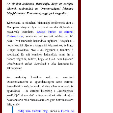
Az elnököt láthatóan frusztrálja, hogy az európai 
államok szabotálják az Oroszországgal folytatott 
békefolyamatát. Erre van egy egyszerű megoldás.
Közvetlenül a müncheni biztonsági konferencia előtt a 
Trump-kormányzat olyat tett, ami csendes diplomáciai 
bravúrnak tekinthető. 
Levelet küldött az európai 
fővárosoknak
, amelyben két konkrét kérdést tett fel 
nekik: Mit lennének hajlandóak nyújtani Ukrajnának, 
hogy hozzájáruljanak a tárgyalási folyamathoz, és hogy 
– saját szavaikkal élve – ők legyenek a felnőttek a 
szobában? És mit lennének hajlandóak tenni, ha a 
háború véget ér, feltéve, hogy az USA nem hajlandó 
békefenntartó erőket biztosítani a béke fenntartására 
Ukrajnában?
Az eredmény kaotikus volt, az amerikai 
izolacionizmusról és egyoldalúságról szóló európai 
lekezeléstől – még ha ezek némileg ellentmondanak is 
egymásnak – az európai kísérletig a „készségesek 
koalíciója” elnevezésű, a fegyverszünet utáni ukrajnai 
békefenntartó erők biztosítására szolgáló botcsinálta erő 
felé, amely
eddig nem valósult meg
, annak a 
kisebb, de 