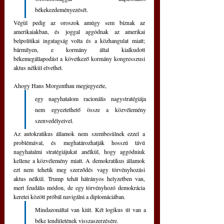
békekezdeményezését.
Végül pedig az oroszok amúgy sem bíznak az 
amerikaiakban, és joggal aggódnak az amerikai 
belpolitikai ingatagság volta és a közhangulat miatt; 
bármilyen, e kormány által kialkudott 
békemegállapodást a következő kormány kongresszusi 
aktus nélkül elvethet. 
Ahogy Hans Morgenthau megjegyezte, 
egy nagyhatalom racionális nagystratégiája 
nem egyeztethető össze a közvélemény 
szenvedélyeivel. 
Az autokratikus államok nem szembesülnek ezzel a 
problémával, és meghatározhatják hosszú távú 
nagyhatalmi stratégiájukat anélkül, hogy aggódniuk 
kellene a közvélemény miatt. A demokratikus államok 
ezt nem tehetik meg szerződés vagy törvényhozási 
aktus nélkül. Trump tehát hátrányos helyzetben van, 
mert feudális módon, de egy törvényhozó demokrácia 
keretei között próbál navigálni a diplomáciában.
Mindazonáltal van kiút. Két logikus út van a 
béke lendületének visszaszerzésére. 