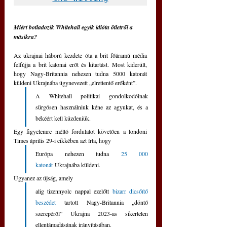
Miért botladozik Whitehall egyik idióta ötletről a 
másikra?
Az ukrajnai háború kezdete óta a brit főáramú média 
felfújja a brit katonai erőt és kitartást. Most kiderült, 
hogy Nagy-Britannia nehezen tudna 5000 katonát 
küldeni Ukrajnába úgynevezett „elrettentő erőként”. 
A Whitehall politikai gondolkodóinak 
sürgősen használniuk kéne az agyukat, és a 
békéért kell küzdeniük.
Egy figyelemre méltó fordulatot követően a londoni 
Times április 29-i cikkében azt írta, hogy 
Európa nehezen tudna 
25 000 
katonát
 Ukrajnába küldeni. 
Ugyanez az újság, amely 
alig tizennyolc nappal ezelőtt 
bizarr dicsőítő 
beszédet
 tartott Nagy-Britannia „döntő 
szerepéről” Ukrajna 2023-as sikertelen 
ellentámadásának irányításában.