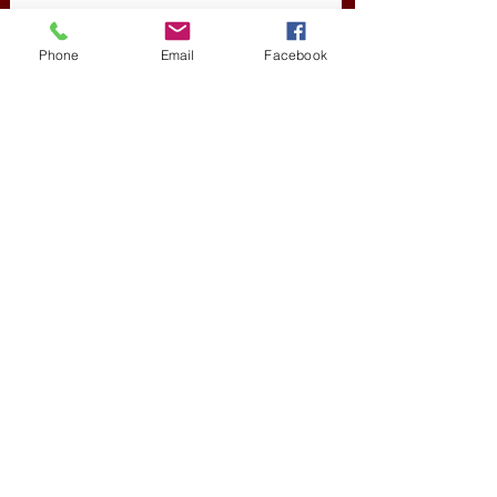
Phone
Email
Facebook
Friss bejegyzések
Az összes megtekintése