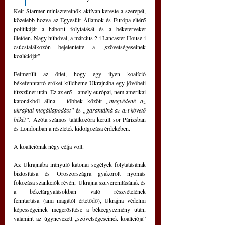
Keir Starmer miniszterelnök aktívan kereste a szerepét, 
közelebb hozva az Egyesült Államok és Európa eltérő 
politikáját a háború folytatását és a béketerveket 
illetően. Nagy hűhóval, a március 2-i Lancaster House-i 
csúcstalálkozón bejelentette a „szövetségeseinek 
koalícióját”.
Felmerült az ötlet, hogy egy ilyen koalíció 
békefenntartó erőket küldhetne Ukrajnába egy jövőbeli 
tűzszünet után. Ez az erő – amely európai, nem amerikai 
katonákból állna – többek között 
„megvédené az 
ukrajnai megállapodást”
 és 
„garantálná az azt követő 
békét”. 
Azóta számos találkozóra került sor Párizsban 
és Londonban a részletek kidolgozása érdekében.
A koalíciónak négy célja volt. 
Az Ukrajnába irányuló katonai segélyek folytatásának 
biztosítása és Oroszországra gyakorolt nyomás 
fokozása szankciók révén, Ukrajna szuverenitásának és 
a béketárgyalásokban való részvételének 
fenntartása (ami magától értetődő), Ukrajna védelmi 
képességeinek megerősítése a békeegyezmény után, 
valamint az úgynevezett „szövetségeseinek koalíciója” 