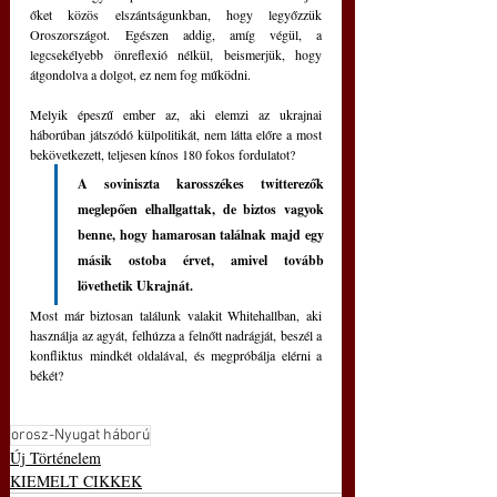
őket közös elszántságunkban, hogy legyőzzük 
Oroszországot. Egészen addig, amíg végül, a 
legcsekélyebb önreflexió nélkül, beismerjük, hogy 
átgondolva a dolgot, ez nem fog működni.
Melyik épeszű ember az, aki elemzi az ukrajnai 
háborúban játszódó külpolitikát, nem látta előre a most 
bekövetkezett, teljesen kínos 180 fokos fordulatot? 
A soviniszta karosszékes twitterezők 
meglepően elhallgattak, de biztos vagyok 
benne, hogy hamarosan találnak majd egy 
másik ostoba érvet, amivel tovább 
lövethetik Ukrajnát.
Most már biztosan találunk valakit Whitehallban, aki 
használja az agyát, felhúzza a felnőtt nadrágját, beszél a 
konfliktus mindkét oldalával, és megpróbálja elérni a 
békét?
orosz-Nyugat háború
Új Történelem
KIEMELT CIKKEK