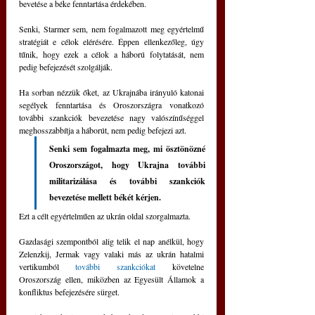
bevetése a béke fenntartása érdekében.
Senki, Starmer sem, nem fogalmazott meg egyértelmű 
stratégiát e célok elérésére. Éppen ellenkezőleg, úgy 
tűnik, hogy ezek a célok a háború folytatását, nem 
pedig befejezését szolgálják.
Ha sorban nézzük őket, az Ukrajnába irányuló katonai 
segélyek fenntartása és Oroszországra vonatkozó 
további szankciók bevezetése nagy valószínűséggel 
meghosszabbítja a háborút, nem pedig befejezi azt.
Senki sem fogalmazta meg, mi ösztönözné 
Oroszországot, hogy Ukrajna további 
militarizálása és további szankciók 
bevezetése mellett békét kérjen. 
Ezt a célt egyértelműen az ukrán oldal szorgalmazta. 
Gazdasági szempontból alig telik el nap anélkül, hogy 
Zelenzkij, Jermak vagy valaki más az ukrán hatalmi 
vertikumból 
további szankciókat
 követelne 
Oroszország ellen, miközben az Egyesült Államok a 
konfliktus befejezésére sürget.