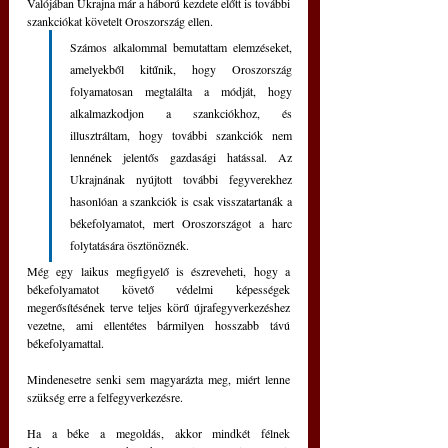
Valójában Ukrajna már a háború kezdete előtt is további 
szankciókat követelt Oroszország ellen.
Számos alkalommal bemutattam elemzéseket, 
amelyekből kitűnik, hogy Oroszország 
folyamatosan megtalálta a módját, hogy 
alkalmazkodjon a szankciókhoz, és 
illusztráltam, hogy további szankciók nem 
lennének jelentős gazdasági hatással. Az 
Ukrajnának nyújtott további fegyverekhez 
hasonlóan a szankciók is csak visszatartanák a 
békefolyamatot, mert Oroszországot a harc 
folytatására ösztönöznék.
Még egy laikus megfigyelő is észreveheti, hogy a 
békefolyamatot követő védelmi képességek 
megerősítésének terve teljes körű újrafegyverkezéshez 
vezetne, ami ellentétes bármilyen hosszabb távú 
békefolyamattal.
Mindenesetre senki sem magyarázta meg, miért lenne 
szükség erre a felfegyverkezésre.
Ha a béke a megoldás, akkor mindkét félnek 