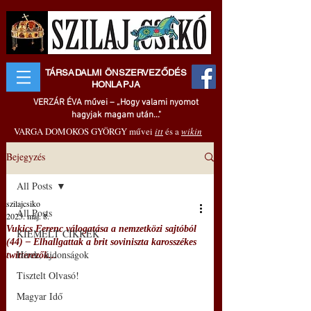
TÁRSADALMI ÖNSZERVEZŐDÉS
HONLAPJA
VERZÁR ÉVA művei – „Hogy valami nyomot
hagyjak magam után..."
VARGA DOMOKOS GYÖRGY művei
itt
és a
wikin
Bejegyzés
All Posts
szilajcsiko
All Posts
2025. máj. 8.
Vukics Ferenc válogatása a nemzetközi sajtóból
KIEMELT CIKKEK
(44) – Elhallgattak a brit soviniszta karosszékes
Hírek, újdonságok
twitterezők...
Tisztelt Olvasó!
Magyar Idő