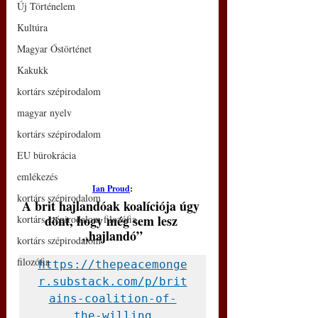
Új Történelem
Kultúra
Magyar Őstörténet
Kakukk
kortárs szépirodalom
magyar nyelv
kortárs szépirodalom
EU bürokrácia
emlékezés
Ian Proud
:
kortárs szépirodalom
A brit hajlandóak koalíciója úgy 
dönt, hogy még sem lesz 
kortárs szépirodalom filozófia
„hajlandó”
kortárs szépirodalom
filozófia
https://thepeacemonge
r.substack.com/p/brit
ains-coalition-of-
the-willing