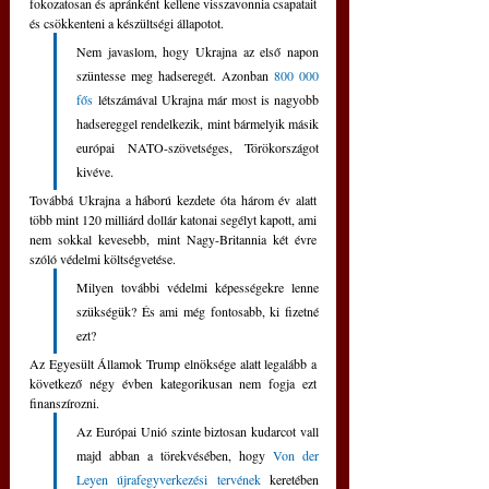
fokozatosan és apránként kellene visszavonnia csapatait 
és csökkenteni a készültségi állapotot. 
Nem javaslom, hogy Ukrajna az első napon 
szüntesse meg hadseregét. Azonban 
800 000 
fős
 létszámával Ukrajna már most is nagyobb 
hadsereggel rendelkezik, mint bármelyik másik 
európai NATO-szövetséges, Törökországot 
kivéve.
Továbbá Ukrajna a háború kezdete óta három év alatt 
több mint 120 milliárd dollár katonai segélyt kapott, ami 
nem sokkal kevesebb, mint Nagy-Britannia két évre 
szóló védelmi költségvetése. 
Milyen további védelmi képességekre lenne 
szükségük? És ami még fontosabb, ki fizetné 
ezt? 
Az Egyesült Államok Trump elnöksége alatt legalább a 
következő négy évben kategorikusan nem fogja ezt 
finanszírozni. 
Az Európai Unió szinte biztosan kudarcot vall 
majd abban a törekvésében, hogy 
Von der 
Leyen újrafegyverkezési tervének
 keretében 