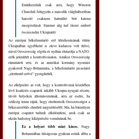
Emlékezzünk csak arra, hogy Winston 
Churchill felügyelte a második világháborúban 
harcoló csaknem hatmillió brit katona 
mozgósítását. Starmer alig tud ötezer embert 
összeszedni Ukrajnáért.
Az európai békefenntartó erő létrehozásának ötlete 
Ukrajnában egyébként is eleve kudarcra volt ítélve, 
mivel Oroszország régóta és nyíltan elutasítja a NATO-
erők jelenlétét a kontrollvonalon. Amikor Oroszország 
rámutatott erre, és az amerikai kormány nyomást 
gyakorolt Nagy-Britanniára, a békefenntartó javaslatot 
„elrettentő erővé” gyengítették.
Az elképzelés az volt, hogy a kontrollvonal közelében 
lévő koalíciós csapatok inkább Ukrajna nyugati részén, 
távoli helyeken állomásoznának, arra az esetre, ha 
szükség lenne rájuk, hogy elrettentsék Oroszországot a 
békeszerződés elméleti megsértésétől. Ma, ha bármilyen 
európai csapatot tudunk elkülöníteni, azok csak az 
ukrán hadsereg kiképzésére vonulnának be.
Ez a helyzet több mint kínos.
 Nagy-
Britanniában túlságosan gyakran esünk abba a 