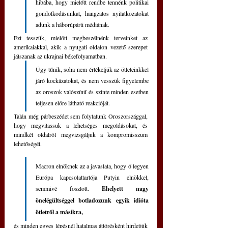
hibába, hogy mielőtt rendbe tennénk politikai 
gondolkodásunkat, hangzatos nyilatkozatokat 
adunk a háborúpárti médiának.
Ezt tesszük, mielőtt megbeszélnénk terveinket az 
amerikaiakkal, akik a nyugati oldalon vezető szerepet 
játszanak az ukrajnai békefolyamatban.
Úgy tűnik, soha nem értékeljük az ötleteinkkel 
járó kockázatokat, és nem vesszük figyelembe 
az oroszok valószínű és szinte minden esetben 
teljesen előre látható reakcióját. 
Talán még párbeszédet sem folytatunk Oroszországgal, 
hogy megvitassuk a lehetséges megoldásokat, és 
mindkét oldalról megvizsgáljuk a kompromisszum 
lehetőségét.
Macron elnöknek az a javaslata, hogy ő legyen 
Európa kapcsolattartója Putyin elnökkel, 
semmivé foszlott.
 Ehelyett nagy 
önelégültséggel botladozunk egyik idióta 
ötletről a másikra, 
és minden egyes lépésnél hatalmas áttörésként hirdetjük 