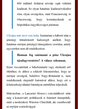
800 milliárd dollárral növelje saját védelmi 
kiadásait. Ez olyan hatalmas kiadásnövekedést 
róna olyan országokra, mint Franciaország és 
Olaszország, hogy kormányuknak ez 
belpolitikai öngyilkosságot jelentene.
Ukrajna már most sem tudja
 fenntartani a háború után a 
jelenlegi túlméretezett hadseregét anélkül, hogy 
hatalmas európai pénzügyi támogatásra szorulna, amely 
egyszerűen nem áll rendelkezésre. 
Honnan fog származni a pénz Ukrajna 
újrafegyverzésére? A válasz: sehonnan.
Ezzel visszatérünk a békefenntartó vagy elrettentő erő 
ötletéhez, és ahhoz a sokkoló felismeréshez, hogy az 
európai országok, beleértve Nagy-Britanniát is, nem 
rendelkeznek elegendő katonával ahhoz, hogy ezt a 
kötelezettségvállalást bármilyen mértékben teljesítsék. 
Márciusban, a Lancaster House-i csúcstalálkozó után 
még a konzervatív politikusok is Starmert ünnepelték, 
mint a modernkori Winston Churchillt, aki szembeszáll 
az európai zsarnoksággal. 