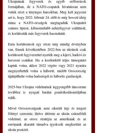
Ukrajnának fegyverek és egyéb erőforrások 
formájában, de a NATO-csapatok hivatalosan nem 
vettek részt a tényleges harcokban. Meg kell jegyezni 
azt is, hogy 2022. február 24. előtt és még hosszú ideig 
utána a NATO-országok megtagadták Ukrajnától 
számos típusú, kifinomultabb nehézfegyver szállítását, 
és korlátozták más fegyverek használatát.
Ezen korlátozások egy része még mindig érvényben 
van. Ennek következtében 2022-ben az ukránok csak 
korlátozott fegyverzettel nyerték meg a kijevi, harkivi és 
herszoni csatákat. Ha a kezdetektől teljes támogatást 
kaptak volna, akkor 2022 végére vagy 2023 nyarára 
megnyerhették volna a háborút, mielőtt Oroszország 
újjáépíthette volna hadseregét és háborús gazdaságát. 
2025-ben Ukrajna védelmének leggyengébb láncszeme 
továbbra is nyugati barátai gondolkodásmódjában 
rejlik.
Mivel Oroszországnak nem sikerült légi és tengeri 
fölényt szereznie, illetve áttörnie az ukrán szárazföldi 
védelmet, az orosz stratégia az amerikaiak és az 
európaiak akaratát támadva igyekszik megkerülni az 
ukrán pozíciót.