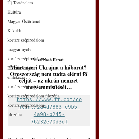
Új Történelem
Kultúra
Magyar Őstörténet
Kakukk
kortárs szépirodalom
magyar nyelv
kortárs szépirodalom
Yuval Noah Harari: 
Miért nyeri Ukrajna a háborút? 
EU bürokrácia
Oroszország nem tudta elérni fő 
emlékezés
célját – az ukrán nemzet 
megsemmisítését…
kortárs szépirodalom
kortárs szépirodalom filozófia
https://www.ft.com/co
kortárs szépirodalom
ntent/2a4d7883-e9b5-
4a98-b245-
filozófia
76232e70d3df