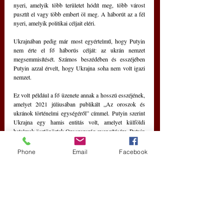
nyeri, amelyik több területet hódít meg, több várost 
pusztít el vagy több embert öl meg. A háborút az a fél 
nyeri, amelyik politikai céljait eléri. 
Ukrajnában pedig már most egyértelmű, hogy Putyin 
nem érte el fő háborús célját: az ukrán nemzet 
megsemmisítését. Számos beszédében és esszéjében 
Putyin azzal érvelt, hogy Ukrajna soha nem volt igazi 
nemzet.
Ez volt például a fő üzenete annak a hosszú esszéjének, 
amelyet 2021 júliusában publikált „Az oroszok és 
ukránok történelmi egységéről” címmel. Putyin szerint 
Ukrajna egy hamis entitás volt, amelyet külföldi 
hatalmak ösztönöztek Oroszország gyengítésére. Putyin 
azért indította el a háborút, hogy bebizonyítsa a 
világnak, hogy az ukrán nemzet nem létezik, hogy az 
Phone
Email
Facebook
ukránok valójában oroszok, és hogy ha csak egy kis 
esélyt kapnak, az ukránok örömmel beolvadnának 
Anyácska Oroszországba.
Senki sem tudja, hány ember fog még meghalni Putyin 
téveszméi és ambíciói miatt, de egy dolog világosan 
kiderült az egész világ számára: Ukrajna egy nagyon is 
valós nemzet, és több millió ukrán hajlandó minden 