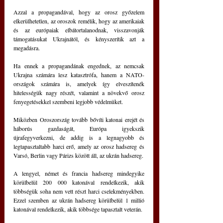
Azzal a propagandával, hogy az orosz győzelem 
elkerülhetetlen, az oroszok remélik, hogy az amerikaiak 
és az európaiak elbátortalanodnak, visszavonják 
támogatásukat Ukrajnától, és kényszerítik azt a 
megadásra. 
Ha ennek a propagandának engednek, az nemcsak 
Ukrajna számára lesz katasztrófa, hanem a NATO-
országok számára is, amelyek így elveszítenék 
hitelességük nagy részét, valamint a növekvő orosz 
fenyegetésekkel szembeni legjobb védelmüket.
Miközben Oroszország tovább bővíti katonai erejét és 
háborús gazdaságát, Európa igyekszik 
újrafegyverkezni, de addig is a legnagyobb és 
legtapasztaltabb harci erő, amely az orosz hadsereg és 
Varsó, Berlin vagy Párizs között áll, az ukrán hadsereg.
A lengyel, német és francia hadsereg mindegyike 
körülbelül 200 000 katonával rendelkezik, akik 
többségük soha nem vett részt harci cselekményekben. 
Ezzel szemben az ukrán hadsereg körülbelül 1 millió 
katonával rendelkezik, akik többsége tapasztalt veterán.