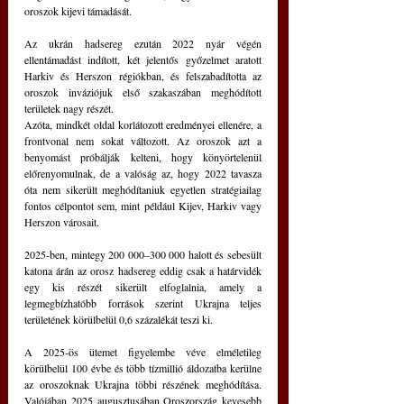
oroszok kijevi támadását.
Az ukrán hadsereg ezután 2022 nyár végén 
ellentámadást indított, két jelentős győzelmet aratott 
Harkiv és Herszon régiókban, és felszabadította az 
oroszok inváziójuk első szakaszában meghódított 
területek nagy részét.
Azóta, mindkét oldal korlátozott eredményei ellenére, a 
frontvonal nem sokat változott. Az oroszok azt a 
benyomást próbálják kelteni, hogy könyörtelenül 
előrenyomulnak, de a valóság az, hogy 2022 tavasza 
óta nem sikerült meghódítaniuk egyetlen stratégiailag 
fontos célpontot sem, mint például Kijev, Harkiv vagy 
Herszon városait.
2025-ben, mintegy 200 000–300 000 halott és sebesült 
katona árán az orosz hadsereg eddig csak a határvidék 
egy kis részét sikerült elfoglalnia, amely a 
legmegbízhatóbb források szerint Ukrajna teljes 
területének körülbelül 0,6 százalékát teszi ki.
A 2025-ös ütemet figyelembe véve elméletileg 
körülbelül 100 évbe és több tízmillió áldozatba kerülne 
az oroszoknak Ukrajna többi részének meghódítása. 
Valójában 2025 augusztusában Oroszország kevesebb 