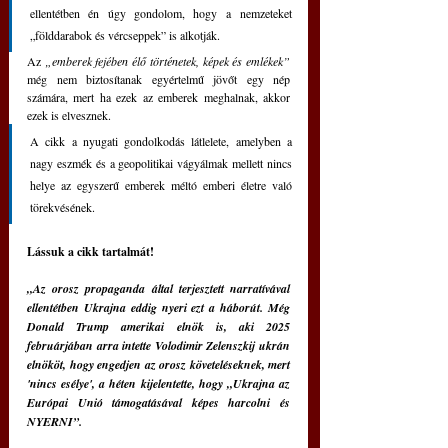
ellentétben én úgy gondolom, hogy a nemzeteket 
„földdarabok és vércseppek” is alkotják. 
Az 
„emberek fejében élő történetek, képek és emlékek”
még nem biztosítanak egyértelmű jövőt egy nép 
számára, mert ha ezek az emberek meghalnak, akkor 
ezek is elvesznek.
A cikk a nyugati gondolkodás látlelete, amelyben a 
nagy eszmék és a geopolitikai vágyálmak mellett nincs 
helye az egyszerű emberek méltó emberi életre való 
törekvésének.
Lássuk a cikk tartalmát!
„Az orosz propaganda által terjesztett narratívával 
ellentétben Ukrajna eddig nyeri ezt a háborút. Még 
Donald Trump amerikai elnök is, aki 2025 
februárjában arra intette Volodimir Zelenszkij ukrán 
elnököt, hogy engedjen az orosz követeléseknek, mert 
'nincs esélye', a héten kijelentette, hogy „Ukrajna az 
Európai Unió támogatásával képes harcolni és 
NYERNI”.