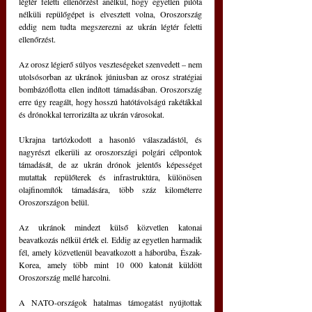
légtér feletti ellenőrzést anélkül, hogy egyetlen pilóta 
nélküli repülőgépet is elvesztett volna, Oroszország 
eddig nem tudta megszerezni az ukrán légtér feletti 
ellenőrzést.
Az orosz légierő súlyos veszteségeket szenvedett – nem 
utolsósorban az ukránok júniusban az orosz stratégiai 
bombázóflotta ellen indított támadásában. Oroszország 
erre úgy reagált, hogy hosszú hatótávolságú rakétákkal 
és drónokkal terrorizálta az ukrán városokat.
Ukrajna tartózkodott a hasonló válaszadástól, és 
nagyrészt elkerüli az oroszországi polgári célpontok 
támadását, de az ukrán drónok jelentős képességet 
mutattak repülőterek és infrastruktúra, különösen 
olajfinomítók támadására, több száz kilométerre 
Oroszországon belül.
Az ukránok mindezt külső közvetlen katonai 
beavatkozás nélkül érték el. Eddig az egyetlen harmadik 
fél, amely közvetlenül beavatkozott a háborúba, Észak-
Korea, amely több mint 10 000 katonát küldött 
Oroszország mellé harcolni. 
A NATO-országok hatalmas támogatást nyújtottak 