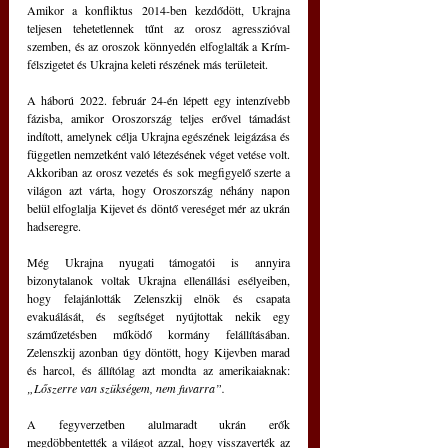
Amikor a konfliktus 2014-ben kezdődött, Ukrajna 
teljesen tehetetlennek tűnt az orosz agresszióval 
szemben, és az oroszok könnyedén elfoglalták a Krím-
félszigetet és Ukrajna keleti részének más területeit.
A háború 2022. február 24-én lépett egy intenzívebb 
fázisba, amikor Oroszország teljes erővel támadást 
indított, amelynek célja Ukrajna egészének leigázása és 
független nemzetként való létezésének véget vetése volt.
Akkoriban az orosz vezetés és sok megfigyelő szerte a 
világon azt várta, hogy Oroszország néhány napon 
belül elfoglalja Kijevet és döntő vereséget mér az ukrán 
hadseregre.
Még Ukrajna nyugati támogatói is annyira 
bizonytalanok voltak Ukrajna ellenállási esélyeiben, 
hogy felajánlották Zelenszkij elnök és csapata 
evakuálását, és segítséget nyújtottak nekik egy 
száműzetésben működő kormány felállításában. 
Zelenszkij azonban úgy döntött, hogy Kijevben marad 
és harcol, és állítólag azt mondta az amerikaiaknak:
„Lőszerre van szükségem, nem fuvarra”.
A fegyverzetben alulmaradt ukrán erők 
megdöbbentették a világot azzal, hogy visszaverték az 