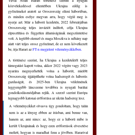
Yuval Noah Harari történész szerint a nyugati 
közvélekedéssel ellentétben Ukrajna eddig is 
győzelmeket aratott az Oroszország elleni háborúban, 
és minden esélye megvan arra, hogy végül meg is 
nyerje azt. Már a háború kezdetén, 2022 februárjában 
Oroszország teljes inváziót indított, célja Ukrajna 
elpusztítása és független államiságának megszüntetése 
volt. A legtöbb elemző és maga Moszkva is néhány nap 
alatt várt teljes orosz győzelmet, de ez nem következett 
be, írja Harari az 
FT-n megjelent véleménycikkében.
A történész szerint, ha Ukrajna a kezdetektől teljes 
támogatást kapott volna, akkor 2022 végére vagy 2023 
nyarára megnyerhették volna a háborút, mielőtt 
Oroszország újjáépíthette volna hadseregét és háborús 
gazdaságát, és 2025-ben Ukrajna védelmének 
leggyengébb láncszeme továbbra is nyugati barátai 
gondolkodásmódjában rejlik. A szerző szerint Európa 
legnagyobb katonai erőforrása az ukrán hadsereg lesz.
A véleménycikket olvasva úgy gondoltam, hogy talán 
nem is az a lényeg ebben az írásban, ami benne van, 
hanem az, ami nincs: az, hogy ez a háború mibe is 
került Ukrajnának és hogy ezen erőforrások elvesztése 
mellett, hogyan is maradhat fenn a jövőben. Hararival 