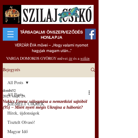
TÁRSADALMI ÖNSZERVEZŐDÉS
HONLAPJA
VERZÁR ÉVA művei – „Hogy valami nyomot
hagyjak magam után..."
VARGA DOMOKOS GYÖRGY művei
itt
és a
wikin
Bejegyzés
All Posts
dombi52
All Posts
2025. szept. 29.
Vukics Ferenc válogatása a nemzetközi sajtóból
KIEMELT CIKKEK
(95) ‒ Miért nyeri mégis Ukrajna a háborút?
Hírek, újdonságok
Tisztelt Olvasó!
Magyar Idő