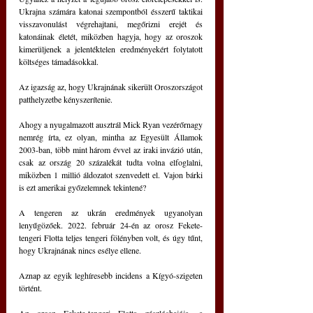
Ukrajna számára katonai szempontból ésszerű taktikai 
visszavonulást végrehajtani, megőrizni erejét és 
katonáinak életét, miközben hagyja, hogy az oroszok 
kimerüljenek a jelentéktelen eredményekért folytatott 
költséges támadásokkal.
Az igazság az, hogy Ukrajnának sikerült Oroszországot 
patthelyzetbe kényszerítenie.
Ahogy a nyugalmazott ausztrál Mick Ryan vezérőrnagy 
nemrég írta, ez olyan, mintha az Egyesült Államok 
2003-ban, több mint három évvel az iraki invázió után, 
csak az ország 20 százalékát tudta volna elfoglalni, 
miközben 1 millió áldozatot szenvedett el. Vajon bárki 
is ezt amerikai győzelemnek tekintené?
A tengeren az ukrán eredmények ugyanolyan 
lenyűgözőek. 2022. február 24-én az orosz Fekete-
tengeri Flotta teljes tengeri fölényben volt, és úgy tűnt, 
hogy Ukrajnának nincs esélye ellene.
Aznap az egyik leghíresebb incidens a Kígyó-szigeten 
történt.
Az orosz Fekete-tengeri Flotta zászlóshajója, a 