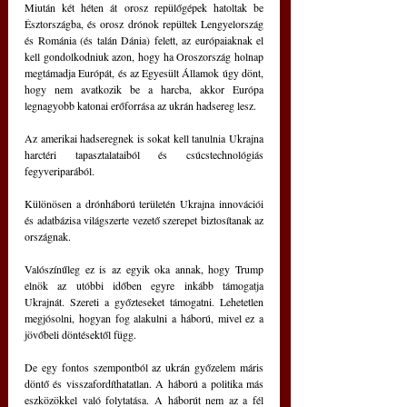
Miután két héten át orosz repülőgépek hatoltak be 
Észtországba, és orosz drónok repültek Lengyelország 
és Románia (és talán Dánia) felett, az európaiaknak el 
kell gondolkodniuk azon, hogy ha Oroszország holnap 
megtámadja Európát, és az Egyesült Államok úgy dönt, 
hogy nem avatkozik be a harcba, akkor Európa 
legnagyobb katonai erőforrása az ukrán hadsereg lesz.
Az amerikai hadseregnek is sokat kell tanulnia Ukrajna 
harctéri tapasztalataiból és csúcstechnológiás 
fegyveriparából. 
Különösen a drónháború területén Ukrajna innovációi 
és adatbázisa világszerte vezető szerepet biztosítanak az 
országnak. 
Valószínűleg ez is az egyik oka annak, hogy Trump 
elnök az utóbbi időben egyre inkább támogatja 
Ukrajnát. Szereti a győzteseket támogatni. Lehetetlen 
megjósolni, hogyan fog alakulni a háború, mivel ez a 
jövőbeli döntésektől függ.
De egy fontos szempontból az ukrán győzelem máris 
döntő és visszafordíthatatlan. A háború a politika más 
eszközökkel való folytatása. A háborút nem az a fél 