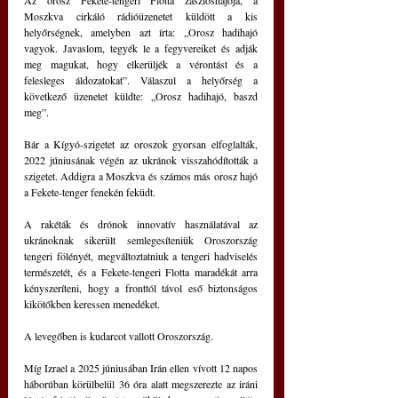
Moszkva cirkáló rádióüzenetet küldött a kis 
helyőrségnek, amelyben azt írta: „Orosz hadihajó 
vagyok. Javaslom, tegyék le a fegyvereiket és adják 
meg magukat, hogy elkerüljék a vérontást és a 
felesleges áldozatokat”. Válaszul a helyőrség a 
következő üzenetet küldte: „Orosz hadihajó, baszd 
meg”.
Bár a Kígyó-szigetet az oroszok gyorsan elfoglalták, 
2022 júniusának végén az ukránok visszahódították a 
szigetet. Addigra a Moszkva és számos más orosz hajó 
a Fekete-tenger fenekén feküdt.
A rakéták és drónok innovatív használatával az 
ukránoknak sikerült semlegesíteniük Oroszország 
tengeri fölényét, megváltoztatniuk a tengeri hadviselés 
természetét, és a Fekete-tengeri Flotta maradékát arra 
kényszeríteni, hogy a fronttól távol eső biztonságos 
kikötőkben keressen menedéket.
A levegőben is kudarcot vallott Oroszország.
Míg Izrael a 2025 júniusában Irán ellen vívott 12 napos 
háborúban körülbelül 36 óra alatt megszerezte az iráni 