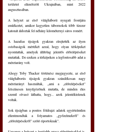
területet ellenőrzött Ukrajnában, mint 2022 
augusztusában.
A helyzet az első világháború nyugati frontjára 
emlékeztet, amikor kegyetlen tábornokok több tízezer 
katonát áldoztak fel néhány kilométernyi sáros romért.
A hazafias újságok gyakran elrejtették az ilyen 
ostobaságok mértékét azzal, hogy olyan térképeket 
nyomtattak, amelyek állítólag jelentős előrelépéseket 
mutattak. De ezeken a térképeken a legfontosabb adat a 
méretarány volt.
Ahogy Toby Thacker történész megjegyezte, az első 
világháborús újságok gyakran szándékosan nagy 
méretarányt használtak, „ami a „előrelépéseket” 
felszínesen lenyűgözőnek mutatta, de minden éles 
szemű olvasó láthatta, hogy... azok jelentéktelenek 
voltak.
Sok újságban a pontos földrajzi adatok egyértelműen 
ellentmondtak a folyamatos „győzelmekről” és 
„előrelépésekről” szóló riportoknak”.
Ugyanez a helyzet a legújabb orosz előrelépésekkel is. 