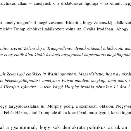
rchikus állam – amelynek ő a diktatórikus figurája – az elmúlt négy
t, amely megerősíti megérzésemet. Kiderült, hogy Zelenszkij találkozott
ielőtt Trump elnökkel találkozott volna az Ovális Irodában. Ahogy a
tsa el az elnök által kínált ásványi anyagokkal kapcsolatos megállapodás
s békemegállapodást, amelyben Putyin mindent megkap, amit akar, és
ek Ukrajna számára” – tette közzé Murphy irodája pénteken 11 óra 15
 egy tárgyalóasztalnál ül, Murphy pedig a szemközti oldalon. Negyven
a Fehér Házba, ahol Trump elé állt a kocsijával, mosolygott, kezet fogott
al a gyanúmmal, hogy sok demokrata politikus az ukrán 