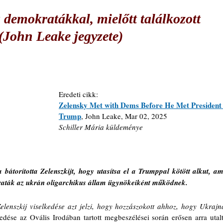
a demokratákkal, mielőtt találkozott
(John Leake jegyzete)
Eredeti cikk: 
Zelensky Met with Dems Before He Met President
Trump
, John Leake, Mar 02, 2025
Schiller Mária küldeménye
átorította Zelenszkijt, hogy utasítsa el a Trumppal kötött alkut, ami
aták az ukrán oligarchikus állam ügynökeiként működnek.
elenszkij viselkedése azt jelzi, hogy hozzászokott ahhoz, hogy Ukrajna
kedése az Ovális Irodában tartott megbeszélései során erősen arra utalt,