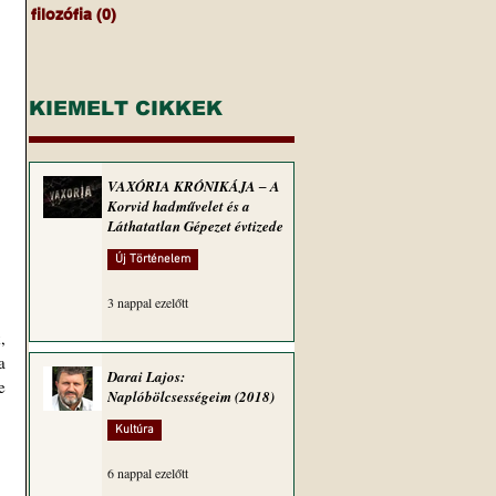
filozófia
(0)
0 bejegyzés
KIEMELT CIKKEK
VAXÓRIA KRÓNIKÁJA ‒ A
Korvid hadművelet és a
Láthatatlan Gépezet évtizede
Új Történelem
3 nappal ezelőtt
 
 
Darai Lajos:
 
Naplóbölcsességeim (2018)
Kultúra
6 nappal ezelőtt