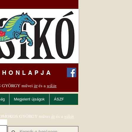
 HONLAPJA
 GYÖRGY művei
itt
és a
wikin
ség
Megjelent újságok
ÁSZF
OMOKOS GYÖRGY művei
itt
és a
wikin