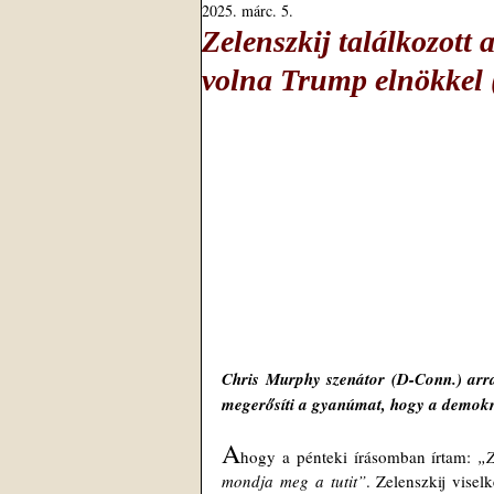
2025. márc. 5.
Zelenszkij találkozott 
volna Trump elnökkel 
Chris Murphy szenátor (D-Conn.) arra b
megerősíti a gyanúmat, hogy a demokr
A
hogy a pénteki írásomban írtam: 
„Z
mondja meg a tutit”
. Zelenszkij visel