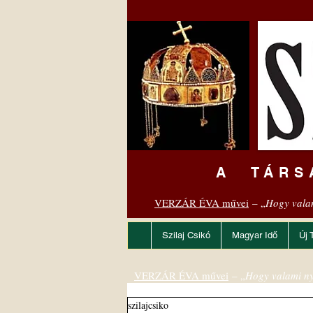
A TÁRS
VERZÁR ÉVA művei
– „
Hogy vala
Szilaj Csikó
Magyar Idő
Új 
VERZÁR ÉVA művei
– „
Hogy valami ny
szilajcsiko