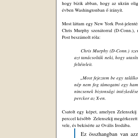
hogy bízik abban, hogy az ukrán oliga
évben Washingtonban ő irányít.
Most láttam egy New York Post-jelentés
Chris Murphy szenátorral (D-Conn.), m
Post beszámolt róla:
    Chris Murphy (D-Conn.) szenátor szerint Zelenszkij a Trump-ellenes demokratákkal találkozott, akik 
azt tanácsolták neki, hogy utasí
feltételeit.
    „Most fejeztem be egy találkozót Zelenszkij elnökkel itt Washingtonban. Megerősítette, hogy az ukrán 
nép nem fog támogatni egy hami
nincsenek biztonsági intézkedés
perckor az X-en.
Csatolt egy képet, amelyen Zelenszkij
perccel később  Zelenszkij megérkezett 
vele, és bekísérte az Ovális Irodába.
Ez összhangban van azz