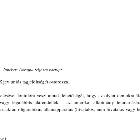
Juncker: Ukrajna teljesen korrupt
ijev uniós tagjelöltségét ostorozza.
ésével fontolóra veszi annak lehetőségét, hogy az olyan demokraták,
agy legalábbis alárendelték – az amerikai alkotmány fenntartására
z ukrán oligarchikus államapparátus (hivatalos, nem hivatalos vagy be
ével