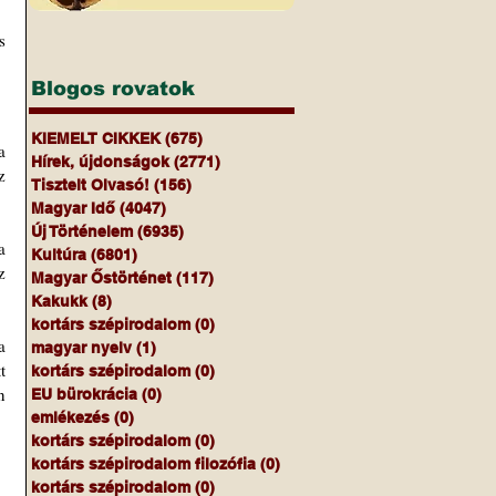
 
Blogos rovatok
KIEMELT CIKKEK
(675)
675 bejegyzés
 
Hírek, újdonságok
(2771)
2771 bejegyzés
 
Tisztelt Olvasó!
(156)
156 bejegyzés
Magyar Idő
(4047)
4047 bejegyzés
Új Történelem
(6935)
6935 bejegyzés
 
Kultúra
(6801)
6801 bejegyzés
 
Magyar Őstörténet
(117)
117 bejegyzés
Kakukk
(8)
8 bejegyzés
kortárs szépirodalom
(0)
0 bejegyzés
 
magyar nyelv
(1)
1 bejegyzés
 
kortárs szépirodalom
(0)
0 bejegyzés
 
EU bürokrácia
(0)
0 bejegyzés
emlékezés
(0)
0 bejegyzés
kortárs szépirodalom
(0)
0 bejegyzés
kortárs szépirodalom filozófia
(0)
0 bejegyzés
kortárs szépirodalom
(0)
0 bejegyzés