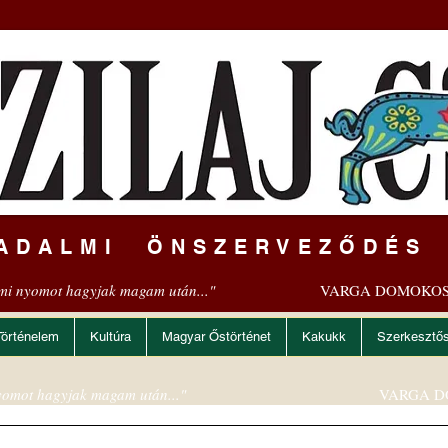
ADALMI ÖNSZERVEZŐDÉS
mi nyomot hagyjak magam után..."
VARGA DOMOKOS
Történelem
Kultúra
Magyar Őstörténet
Kakukk
Szerkesztő
omot hagyjak magam után..."
VARGA D