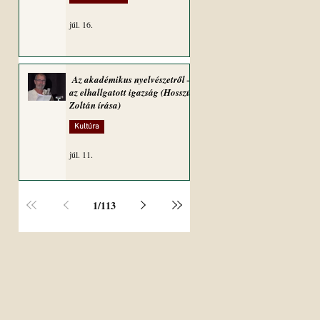
júl. 16.
Az akadémikus nyelvészetről –
az elhallgatott igazság (Hosszú
Zoltán írása)
Kultúra
júl. 11.
1
/
113