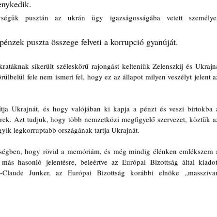
enykedik. 
ységük pusztán az ukrán ügy igazságosságába vetett személyes
pénzek puszta összege felveti a korrupció gyanúját.
táknak sikerült széleskörű rajongást kelteniük Zelenszkij és Ukrajna
ülbelül fele nem ismeri fel, hogy ez az állapot milyen veszélyt jelent az
ja Ukrajnát, és hogy valójában ki kapja a pénzt és veszi birtokba a
rek. Azt tudjuk, hogy több nemzetközi megfigyelő szervezet, köztük az
gyik legkorruptabb országának tartja Ukrajnát.
ségben, hogy rövid a memóriám, és még mindig élénken emlékszem a
ás hasonló jelentésre, beleértve az Európai Bizottság által kiadott
-Claude Junker, az Európai Bizottság korábbi elnöke „masszívan