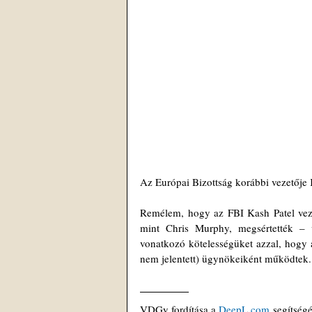
Az Európai Bizottság korábbi vezetője K
Remélem, hogy az FBI Kash Patel vezet
mint Chris Murphy, megsértették – v
vonatkozó kötelességüket azzal, hogy a
nem jelentett) ügynökeiként működtek.
VDGy fordítása a 
DeepL.com
 segítség