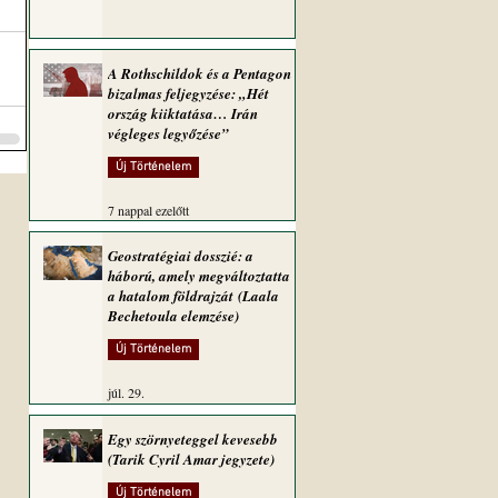
A Rothschildok és a Pentagon
bizalmas feljegyzése: „Hét
ország kiiktatása… Irán
végleges legyőzése”
Új Történelem
7 nappal ezelőtt
Geostratégiai dosszié: a
háború, amely megváltoztatta
a hatalom földrajzát (Laala
Bechetoula elemzése)
Új Történelem
júl. 29.
Egy szörnyeteggel kevesebb
(Tarik Cyril Amar jegyzete)
Új Történelem