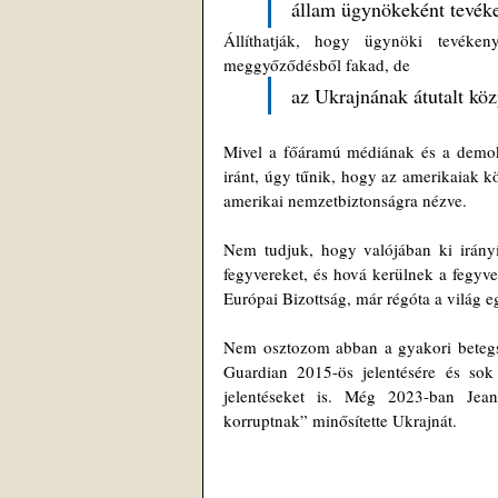
állam ügynökeként tevék
Állíthatják, hogy ügynöki tevéken
meggyőződésből fakad, de 
az Ukrajnának átutalt köz
Mivel a főáramú médiának és a demokra
iránt, úgy tűnik, hogy az amerikaiak kör
amerikai nemzetbiztonságra nézve.
Nem tudjuk, hogy valójában ki irányít
fegyvereket, és hová kerülnek a fegyve
Európai Bizottság, már régóta a világ e
Nem osztozom abban a gyakori beteg
Guardian 2015-ös jelentésére és sok m
jelentéseket is. Még 2023-ban Jean
korruptnak” minősítette Ukrajnát.