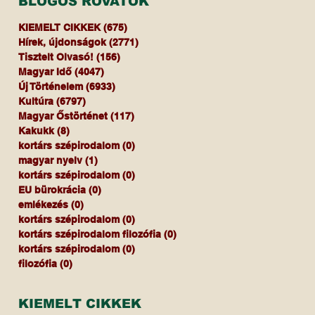
BLOGOS ROVATOK
KIEMELT CIKKEK
(675)
675 bejegyzés
Hírek, újdonságok
(2771)
2771 bejegyzés
Tisztelt Olvasó!
(156)
156 bejegyzés
Magyar Idő
(4047)
4047 bejegyzés
Új Történelem
(6933)
6933 bejegyzés
Kultúra
(6797)
6797 bejegyzés
Magyar Őstörténet
(117)
117 bejegyzés
Kakukk
(8)
8 bejegyzés
kortárs szépirodalom
(0)
0 bejegyzés
magyar nyelv
(1)
1 bejegyzés
kortárs szépirodalom
(0)
0 bejegyzés
EU bürokrácia
(0)
0 bejegyzés
emlékezés
(0)
0 bejegyzés
kortárs szépirodalom
(0)
0 bejegyzés
kortárs szépirodalom filozófia
(0)
0 bejegyzés
kortárs szépirodalom
(0)
0 bejegyzés
filozófia
(0)
0 bejegyzés
KIEMELT CIKKEK