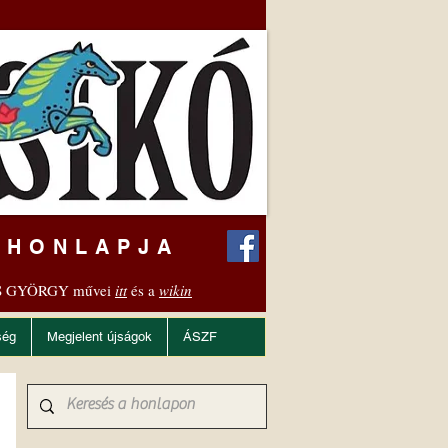
 HONLAPJA
 GYÖRGY művei
itt
és a
wikin
ség
Megjelent újságok
ÁSZF