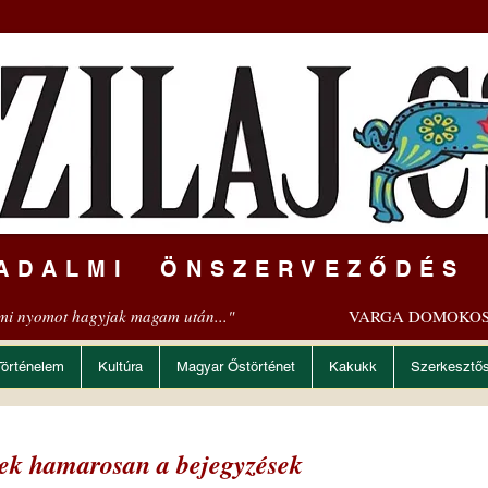
ADALMI ÖNSZERVEZŐDÉS
mi nyomot hagyjak magam után..."
VARGA DOMOKOS
Történelem
Kultúra
Magyar Őstörténet
Kakukk
Szerkesztő
znek hamarosan a bejegyzések