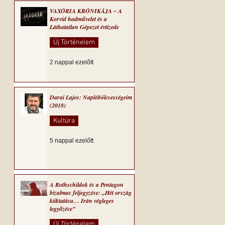
VAXÓRIA KRÓNIKÁJA ‒ A
Korvid hadművelet és a
Láthatatlan Gépezet évtizede
Új Történelem
2 nappal ezelőtt
Darai Lajos: Naplóbölcsességeim
(2018)
Kultúra
5 nappal ezelőtt
A Rothschildok és a Pentagon
bizalmas feljegyzése: „Hét ország
kiiktatása… Irán végleges
legyőzése”
Új Történelem