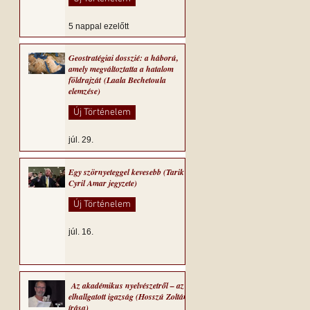
5 nappal ezelőtt
Geostratégiai dosszié: a háború,
amely megváltoztatta a hatalom
földrajzát (Laala Bechetoula
elemzése)
Új Történelem
júl. 29.
Egy szörnyeteggel kevesebb (Tarik
Cyril Amar jegyzete)
Új Történelem
júl. 16.
Az akadémikus nyelvészetről – az
elhallgatott igazság (Hosszú Zoltán
írása)