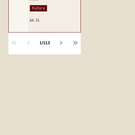
Kultúra
júl. 11.
1
/
113