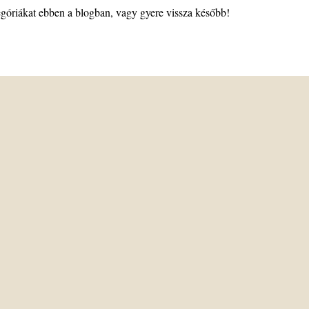
egóriákat ebben a blogban, vagy gyere vissza később!