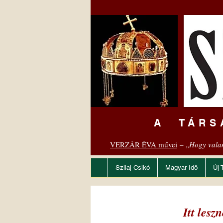
A TÁRS
VERZÁR ÉVA művei
– „
Hogy vala
Szilaj Csikó
Magyar Idő
Új 
Itt les