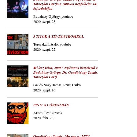
Toroczkai László a 2006-os népfelkelés 14.
évfordulóján
Budaházy György, youtube
2020. szept. 25.
5 TITOK A TÉVÉOSTROMRÓL
Toroczkai László, youtube
2020. szept. 22.
Mi lesz veled, 2006? Nyilvános beszélgető est
Budaházy György, Dr. Gaudi-Nagy Tamás,
Toroczkai Lászl
Gaudi-Nagy Tamás, Szilaj Csikó
2020. szept. 16.
PISTI A CÓRESZBAN
Aristo, Pesti Srácok
2020. febr. 28.
Gaudi-Nagy Tamás: Ma van az MTV