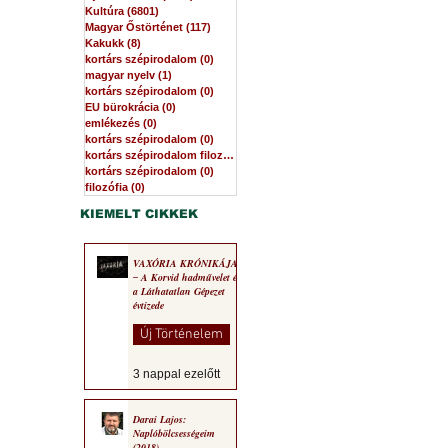
Kultúra
(6801)
6801 bejegyzés
Magyar Őstörténet
(117)
117 bejegyzés
Kakukk
(8)
8 bejegyzés
kortárs szépirodalom
(0)
0 bejegyzés
magyar nyelv
(1)
1 bejegyzés
kortárs szépirodalom
(0)
0 bejegyzés
EU bürokrácia
(0)
0 bejegyzés
emlékezés
(0)
0 bejegyzés
kortárs szépirodalom
(0)
0 bejegyzés
kortárs szépirodalom filozófia
(0)
0 bejegyzés
kortárs szépirodalom
(0)
0 bejegyzés
filozófia
(0)
0 bejegyzés
KIEMELT CIKKEK
VAXÓRIA KRÓNIKÁJA
‒ A Korvid hadművelet és
a Láthatatlan Gépezet
évtizede
Új Történelem
3 nappal ezelőtt
Darai Lajos:
Naplóbölcsességeim
(2018)