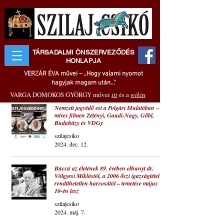
TÁRSADALMI ÖNSZERVEZŐDÉS
HONLAPJA
VERZÁR ÉVA művei – „Hogy valami nyomot
hagyjak magam után..."
VARGA DOMOKOS GYÖRGY művei
itt
és a
wikin
Nemzeti jogvédő est a Polgári Mulatóban ‒
míves filmen Zétényi, Gaudi-Nagy, Gőbl,
Budaházy és VDGy
szilajcsiko
2024. dec. 12.
Búcsú az életének 89. évében elhunyt dr.
Völgyesi Miklóstól, a 2006 őszi igazságtétel
rendíthetetlen harcosától – temetése május
10-én lesz
szilajcsiko
2024. máj. 7.