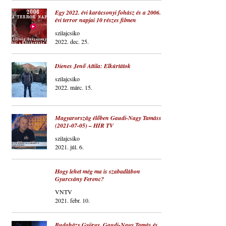
Egy 2022. évi karácsonyi fohász és a 2006.
évi terror napjai 10 részes filmen
szilajcsiko
2022. dec. 25.
Dienes Jenő Attila: Elkúrtátok
szilajcsiko
2022. márc. 15.
Magyarország élőben Gaudi-Nagy Tamással
(2021-07-05) – HÍR TV
szilajcsiko
2021. júl. 6.
Hogy lehet még ma is szabadlábon
Gyurcsány Ferenc?
VNTV
2021. febr. 10.
Budaházy György, Gaudi-Nagy Tamás és