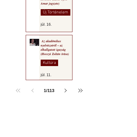
Amar jegyzete)
Új Történelem
júl. 16.
Az akadémikus
nyelvészetről – az
elhallgatott igazság
(Hosszú Zoltán írása)
Kultúra
júl. 11.
1
/
113
a MOGY honlapján