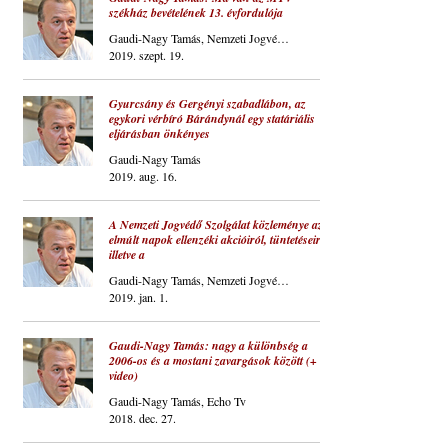
székház bevételének 13. évfordulója
Gaudi-Nagy Tamás, Nemzeti Jogvédő Szolgálat
2019. szept. 19.
Gyurcsány és Gergényi szabadlábon, az
egykori vérbíró Bárándynál egy statáriális
eljárásban önkényes
Gaudi-Nagy Tamás
2019. aug. 16.
A Nemzeti Jogvédő Szolgálat közleménye az
elmúlt napok ellenzéki akcióiról, tüntetéseiről,
illetve a
Gaudi-Nagy Tamás, Nemzeti Jogvédő Szolgálat
2019. jan. 1.
Gaudi-Nagy Tamás: nagy a különbség a
2006-os és a mostani zavargások között (+
video)
Gaudi-Nagy Tamás, Echo Tv
2018. dec. 27.