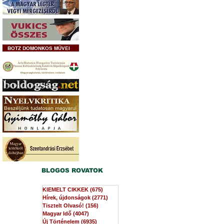
BOTZ DOMONKOS MŰVEI
BLOGOS ROVATOK
KIEMELT CIKKEK
(675)
675 bejegyzés
Hírek, újdonságok
(2771)
2771 bejegyzés
Tisztelt Olvasó!
(156)
156 bejegyzés
Magyar Idő
(4047)
4047 bejegyzés
Új Történelem
(6935)
6935 bejegyzés