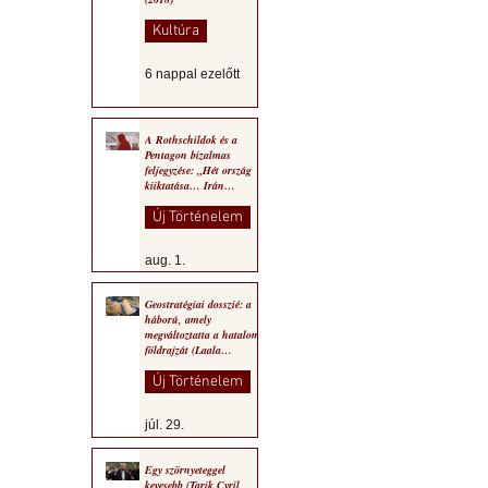
Kultúra
6 nappal ezelőtt
A Rothschildok és a
Pentagon bizalmas
feljegyzése: „Hét ország
kiiktatása… Irán
végleges legyőzése”
Új Történelem
aug. 1.
Geostratégiai dosszié: a
háború, amely
megváltoztatta a hatalom
földrajzát (Laala
Bechetoula elemzése)
Új Történelem
júl. 29.
Egy szörnyeteggel
kevesebb (Tarik Cyril