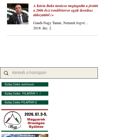
A Kúria Baka tanácsa megtagadta a jóvátételt
a 2006 őszi rendőrterror egyik ikonikus
áldozatától (+
Gaudi-Nagy Tamás, Nemzeti Jogvédő Szolgálat
2018. dec. 2.
Szilaj Csikó archívum
Szilaj Csikó FILMTÁR 1 /
Szilaj Csikó FILMTÁR 2