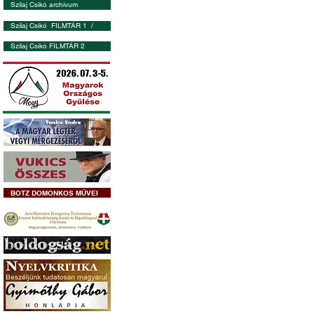
Szilaj Csikó archívum
Szilaj Csikó FILMTÁR 1 /
Szilaj Csikó FILMTÁR 2
BOTZ DOMONKOS MŰVEI