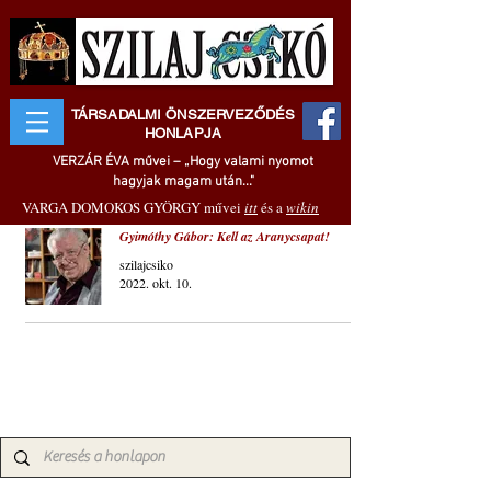
TÁRSADALMI ÖNSZERVEZŐDÉS
HONLAPJA
VERZÁR ÉVA művei – „Hogy valami nyomot
hagyjak magam után..."
VARGA DOMOKOS GYÖRGY művei
itt
és a
wikin
Gyimóthy Gábor: Kell az Aranycsapat!
szilajcsiko
2022. okt. 10.