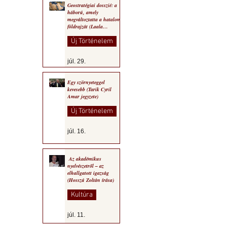
Geostratégiai dosszié: a
háború, amely
megváltoztatta a hatalom
földrajzát (Laala
Bechetoula elemzése)
Új Történelem
júl. 29.
Egy szörnyeteggel
kevesebb (Tarik Cyril
Amar jegyzete)
Új Történelem
júl. 16.
Az akadémikus
nyelvészetről – az
elhallgatott igazság
(Hosszú Zoltán írása)
Kultúra
júl. 11.