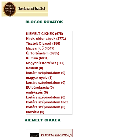
BLOGOS ROVATOK
KIEMELT CIKKEK
(675)
675 bejegyzés
Hírek, újdonságok
(2771)
2771 bejegyzés
Tisztelt Olvasó!
(156)
156 bejegyzés
Magyar Idő
(4047)
4047 bejegyzés
Új Történelem
(6935)
6935 bejegyzés
Kultúra
(6801)
6801 bejegyzés
Magyar Őstörténet
(117)
117 bejegyzés
Kakukk
(8)
8 bejegyzés
kortárs szépirodalom
(0)
0 bejegyzés
magyar nyelv
(1)
1 bejegyzés
kortárs szépirodalom
(0)
0 bejegyzés
EU bürokrácia
(0)
0 bejegyzés
emlékezés
(0)
0 bejegyzés
kortárs szépirodalom
(0)
0 bejegyzés
kortárs szépirodalom filozófia
(0)
0 bejegyzés
kortárs szépirodalom
(0)
0 bejegyzés
filozófia
(0)
0 bejegyzés
KIEMELT CIKKEK
VAXÓRIA KRÓNIKÁJA