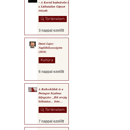
‒ A Korvid hadművelet és
a Láthatatlan Gépezet
évtizede
Új Történelem
3 nappal ezelőtt
Darai Lajos:
Naplóbölcsességeim
(2018)
Kultúra
6 nappal ezelőtt
A Rothschildok és a
Pentagon bizalmas
feljegyzése: „Hét ország
kiiktatása… Irán
végleges legyőzése”
Új Történelem
7 nappal ezelőtt