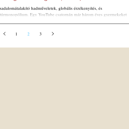
sadalomátalakító hadműveletek, globális érzékenyítés, és
túrmonopólium. Egy YouTube csatornán már három éves gyermekeket
atnak...
1
2
3