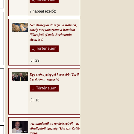
7 nappal ezelőtt
Geostratégiai dosszié: a háború,
amely megváltoztatta a hatalom
földrajzát (Laala Bechetoula
elemzése)
Új Történelem
júl. 29.
Egy szörnyeteggel kevesebb (Tarik
Cyril Amar jegyzete)
Új Történelem
júl. 16.
-
Az akadémikus nyelvészetről – az
elhallgatott igazság (Hosszú Zoltán
írása)