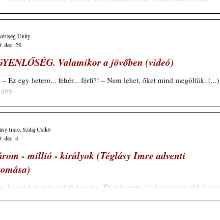
.) – Lehet ma választást nyerni Nagy-Britanniában valódi konzervatív
grammal? – Ez valóban nehéz, mivel alig vannak konzervatív...
vériség Unity
. dec. 28.
YENLŐSÉG. Valamikor a jövőben (videó)
.) – Ez egy hetero... fehér... férfi?! – Nem lehet, őket mind megöltük. (...)
vább
ásy Imre, Szilaj Csikó
. dec. 4.
rom - millió - királyok (Téglásy Imre adventi
tomása)
n, lassacskán már indultak volna. Ütött-kopott, ócska járgányaikkal már
 föl is kerekedtek. Ajándékokkal készültek mindhárman a...