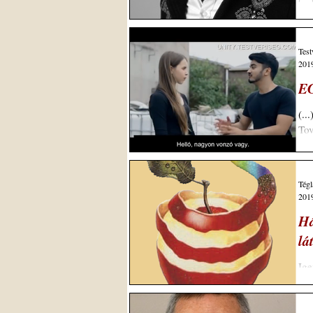
(..
pro
Test
2019
EG
(..
To
Tégl
2019
Há
lá
Ige
már