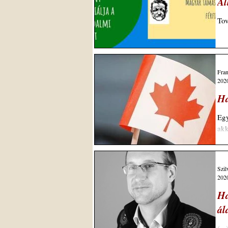
Ál
Tov
Fra
2020
Ha
Egy
akk
Szil
2020
Ha
ál