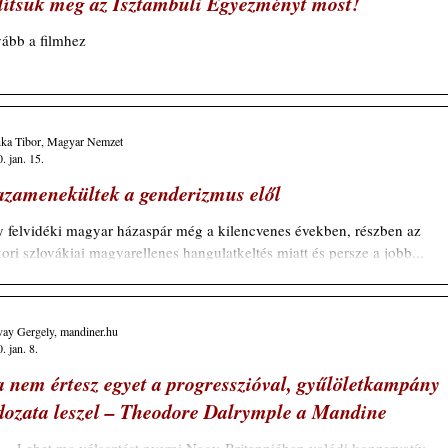
lítsuk meg az Isztambuli Egyezményt most!
ább a filmhez
nka Tibor, Magyar Nemzet
. jan. 15.
zamenekültek a genderizmus elől
 felvidéki magyar házaspár még a kilencvenes években, részben az
ori szlovákiai magyarellenes hangulatkeltés miatt és persze a jobb...
vay Gergely, mandiner.hu
. jan. 8.
 nem értesz egyet a progresszióval, gyűlöletkampány
dozata leszel – Theodore Dalrymple a Mandine