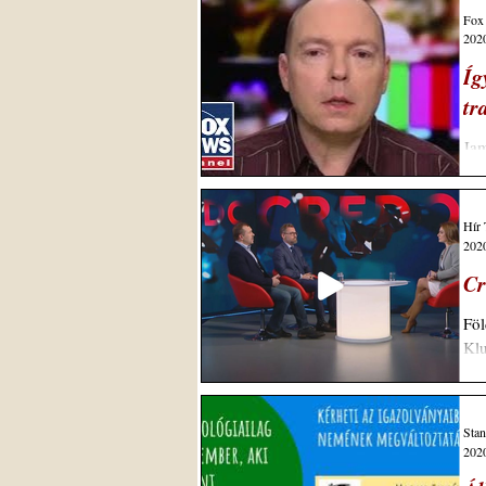
Fox
2020
Íg
tr
Jam
miu
Hír
2020
Cr
Föl
Klu
Stan
2020