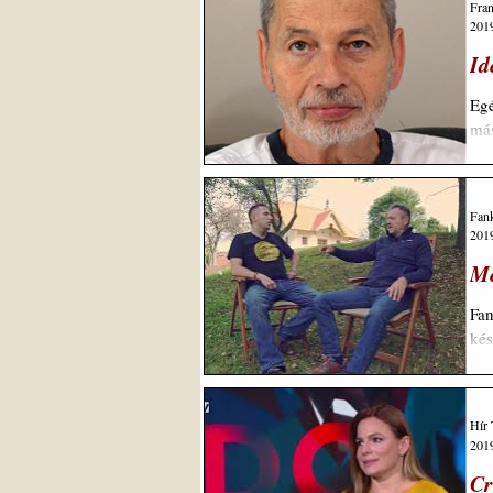
Fran
2019
Id
Egé
más
Fank
2019
Me
Fan
kés
Hír
2019
Cr