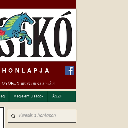
 HONLAPJA
 GYÖRGY művei
itt
és a
wikin
ség
Megjelent újságok
ÁSZF