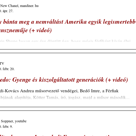
 New Chanel, mandiner. hu
. ápr. 27.
y bánta meg a nemváltást Amerika egyik legismertebb
anszneműje (+ videó)
ie Shupe lassan egy éve döntött úgy, hogy mégis férfiként kíván élni,
tán több évig nőként, majd harmadik neműként élt. Szerinte a...
 TV
. febr. 20.
edo: Gyenge és kiszolgáltatott generációk (+ videó)
di-Kovács Andrea műsorvezető vendégei, Bedő Imre, a Férfiak
bjának alapítója, Kötter Tamás, író, jogász, majd a műsor második...
 Soppner, youtube
. febr. 9.