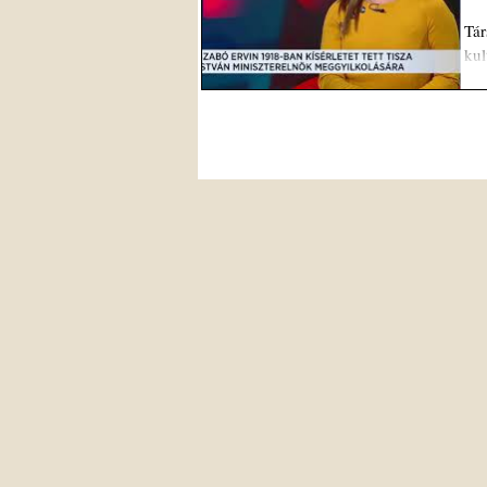
Tár
kul
okt