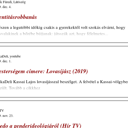
k Füredi, Látószög
. dec. 4.
entitásrobbanás
szen a legutóbbi időkig csakis a gyerekektől volt szokás elvárni, hogy
valakinek a bőrébe bújjanak: játsszák azt, hogy félelmetes...
aDeli, youtube
. dec. 1.
sterségem címere: Lovasíjász (2019)
kaDeli Kassai Lajos lovasíjásszal beszélget. A felvétel a Kassai-völgybe
zült. Tovább a cikkhez
 TV
. nov. 23.
edo a genderideológiáról (Hír TV)