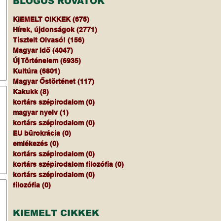
BLOGOS ROVATOK
KIEMELT CIKKEK
(675)
675 bejegyzés
Hírek, újdonságok
(2771)
2771 bejegyzés
Tisztelt Olvasó!
(156)
156 bejegyzés
Magyar Idő
(4047)
4047 bejegyzés
Új Történelem
(6935)
6935 bejegyzés
Kultúra
(6801)
6801 bejegyzés
Magyar Őstörténet
(117)
117 bejegyzés
Kakukk
(8)
8 bejegyzés
kortárs szépirodalom
(0)
0 bejegyzés
magyar nyelv
(1)
1 bejegyzés
kortárs szépirodalom
(0)
0 bejegyzés
EU bürokrácia
(0)
0 bejegyzés
emlékezés
(0)
0 bejegyzés
kortárs szépirodalom
(0)
0 bejegyzés
kortárs szépirodalom filozófia
(0)
0 bejegyzés
kortárs szépirodalom
(0)
0 bejegyzés
filozófia
(0)
0 bejegyzés
KIEMELT CIKKEK