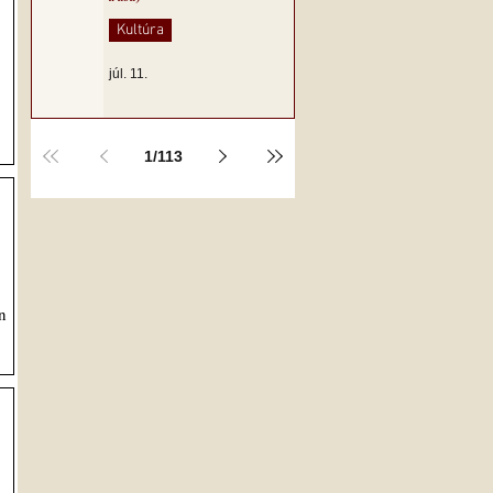
Kultúra
júl. 11.
1
/
113
n