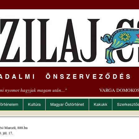
ADALMI ÖNSZERVEZŐDÉS
mi nyomot hagyjak magam után..."
VARGA DOMOKOS
Történelem
Kultúra
Magyar Őstörténet
Kakukk
Szerkesztő
si Marcell, 888.hu
. júl. 17.