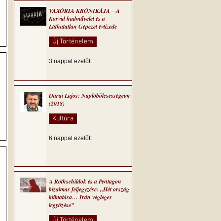
VAXÓRIA KRÓNIKÁJA ‒ A
Korvid hadművelet és a
Láthatatlan Gépezet évtizede
Új Történelem
3 nappal ezelőtt
Darai Lajos: Naplóbölcsességeim
(2018)
Kultúra
6 nappal ezelőtt
A Rothschildok és a Pentagon
bizalmas feljegyzése: „Hét ország
kiiktatása… Irán végleges
legyőzése”
Új Történelem