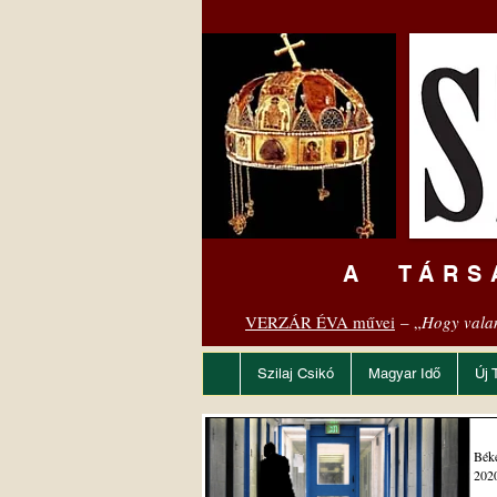
A TÁRS
VERZÁR ÉVA művei
– „
Hogy vala
Szilaj Csikó
Magyar Idő
Új 
Béké
2020