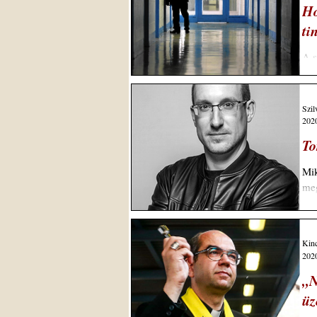
Ho
ti
A s
mer
Szil
2020
To
Mik
meg
Kinc
2020
„N
üz