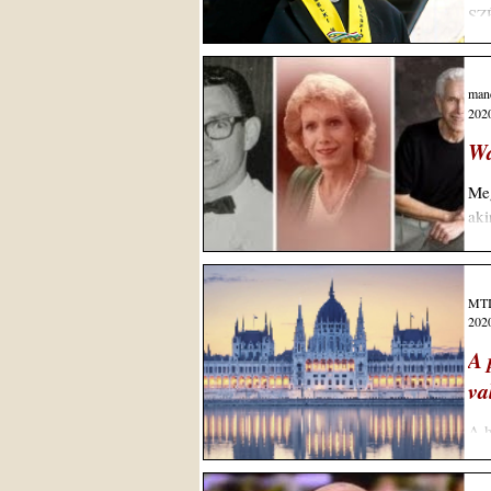
SZ
ÉL
rés
man
2020
Wa
Meg
aki
MTI
2020
A 
va
A h
kép