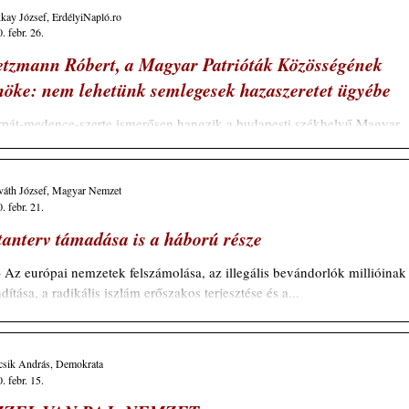
ay József, ErdélyiNapló.ro
. febr. 26.
tzmann Róbert, a Magyar Patrióták Közösségének
nöke: nem lehetünk semlegesek hazaszeretet ügyébe
pát-medence-szerte ismerősen hangzik a budapesti székhelyű Magyar
rióták Közösségének neve. A szórványvidéken élő magyarokon is...
váth József, Magyar Nemzet
. febr. 21.
tanterv támadása is a háború része
.) Az európai nemzetek felszámolása, az illegális bevándorlók millióinak
ndítása, a radikális iszlám erőszakos terjesztése és a...
csik András, Demokrata
. febr. 15.