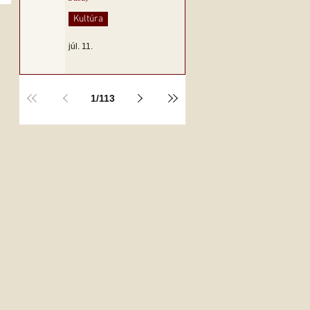
Kultúra
júl. 11.
1
/
113