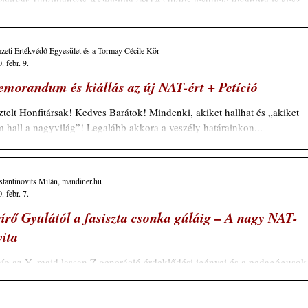
agyar Tudományos Akadémia (MTA) tudós testülete továbbra is kész
ítséget nyújtani egy az érintettek szakmai konszenzusán alapuló...
eti Értékvédő Egyesület és a Tormay Cécile Kör
. febr. 9.
morandum és kiállás az új NAT-ért + Petíció
ztelt Honfitársak! Kedves Barátok! Mindenki, akiket hallhat és „akiket
 hall a nagyvilág”! Legalább akkora a veszély határainkon...
tantinovits Milán, mandiner.hu
. febr. 7.
írő Gyulától a fasiszta csonka gúláig – A nagy NAT-
vita
g az Y, majd lassan Z generáció érdeklődési igényei és a pedagógusok
zerválódott tanítási módszerei között fényévnyi távolság...