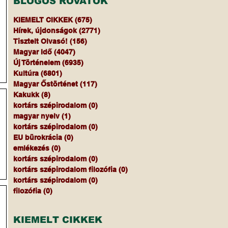
BLOGOS ROVATOK
KIEMELT CIKKEK
(675)
675 bejegyzés
Hírek, újdonságok
(2771)
2771 bejegyzés
Tisztelt Olvasó!
(156)
156 bejegyzés
Magyar Idő
(4047)
4047 bejegyzés
Új Történelem
(6935)
6935 bejegyzés
Kultúra
(6801)
6801 bejegyzés
Magyar Őstörténet
(117)
117 bejegyzés
Kakukk
(8)
8 bejegyzés
kortárs szépirodalom
(0)
0 bejegyzés
magyar nyelv
(1)
1 bejegyzés
kortárs szépirodalom
(0)
0 bejegyzés
EU bürokrácia
(0)
0 bejegyzés
emlékezés
(0)
0 bejegyzés
kortárs szépirodalom
(0)
0 bejegyzés
kortárs szépirodalom filozófia
(0)
0 bejegyzés
kortárs szépirodalom
(0)
0 bejegyzés
filozófia
(0)
0 bejegyzés
KIEMELT CIKKEK