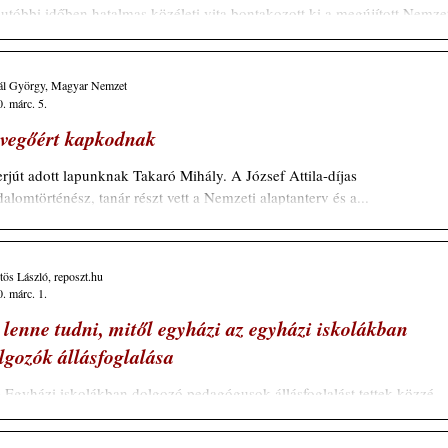
utóbbi időben hatalmas közéleti vita bontakozott ki a megújított Nemze
ptanterv körül, s bár a koronavírus-járvány hazai...
hál György, Magyar Nemzet
. márc. 5.
vegőért kapkodnak
erjút adott lapunknak Takaró Mihály. A József Attila-díjas
dalomtörténész, tanár részt vett a Nemzeti alaptanterv és a...
ös László, reposzt.hu
. márc. 1.
 lenne tudni, mitől egyházi az egyházi iskolákban
lgozók állásfoglalása
.) Egyházi iskolákban dolgozó pedagógusok állásfoglalást tettek közzé.
aslom mindenkinek, alaposan olvassa el. Az állásfoglalás...