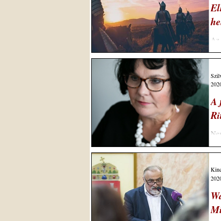
El
he
Az 
Ala
Szil
2020
A 
Ri
Nem
rét
Kinc
2020
Wa
Mi