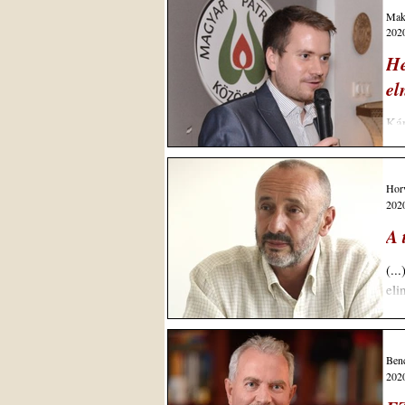
Makk
2020
He
el
Kár
Pat
Hor
2020
A 
(..
eli
Ben
2020