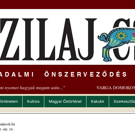
ADALMI ÖNSZERVEZŐDÉS
mi nyomot hagyjak magam után..."
VARGA DOMOKOS
Történelem
Kultúra
Magyar Őstörténet
Kakukk
Szerkesztő
ajtasok.hu
. okt. 16.