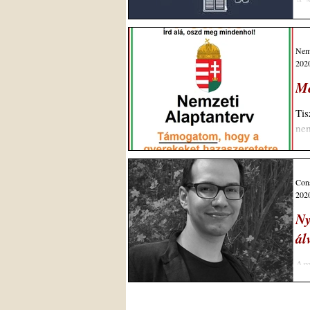
A M
seg
Nemz
2020
Me
Tis
nem
Cons
2020
Ny
ál
Amí
kon