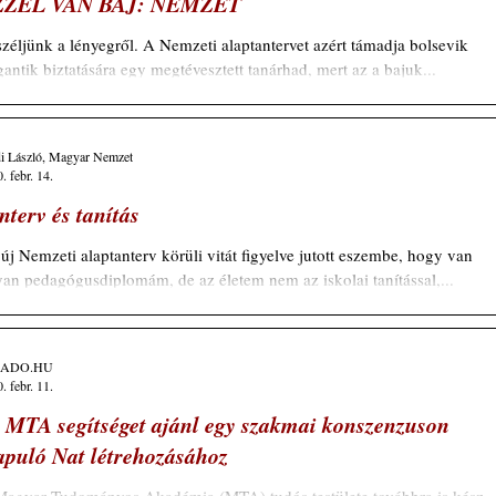
ZZEL VAN BAJ: NEMZET
zéljünk a lényegről. A Nemzeti alaptantervet azért támadja bolsevik
gantik biztatására egy megtévesztett tanárhad, mert az a bajuk...
i László, Magyar Nemzet
. febr. 14.
nterv és tanítás
új Nemzeti alaptanterv körüli vitát figyelve jutott eszembe, hogy van
an pedagógusdiplomám, de az életem nem az iskolai tanítással,...
RADO.HU
. febr. 11.
 MTA segítséget ajánl egy szakmai konszenzuson
apuló Nat létrehozásához