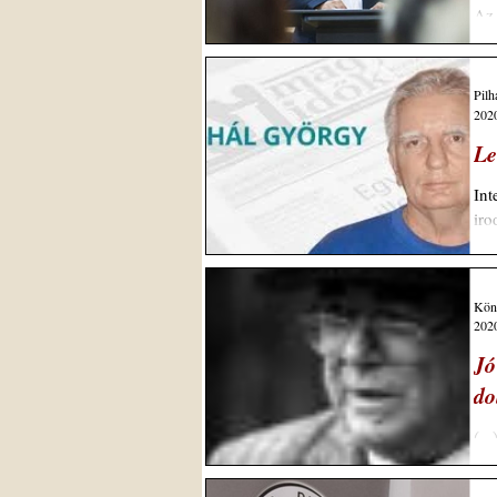
Az 
ala
Pil
2020
Le
Int
iro
Könt
2020
Jó
do
(..
Jav