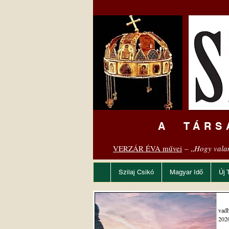
A TÁRS
VERZÁR ÉVA művei
– „
Hogy vala
Szilaj Csikó
Magyar Idő
Új 
vadh
2020