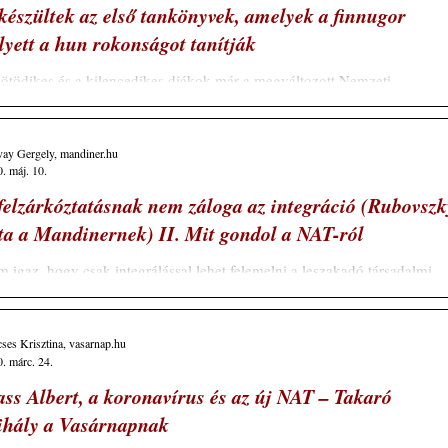
készültek az első tankönyvek, amelyek a finnugor
lyett a hun rokonságot tanítják
ötödikes és a kilencedikes diákok már a megváltozott Nemzeti
ptanterv szerint írt történelemkönyvekből tanulhatnak. Ezek a...
vay Gergely, mandiner.hu
. máj. 10.
felzárkóztatásnak nem záloga az integráció (Rubovszk
ta a Mandinernek) II. Mit gondol a NAT-ról
 igaz, hogy csak integrálással lehet felemelni a leszakadó társadalmi
egeket Rubovszky Rita, az integrált óvodát működtető Patrona...
ses Krisztina, vasarnap.hu
. márc. 24.
ss Albert, a koronavírus és az új NAT – Takaró
hály a Vasárnapnak