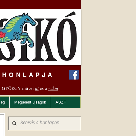
 HONLAPJA
 GYÖRGY művei
itt
és a
wikin
ség
Megjelent újságok
ÁSZF