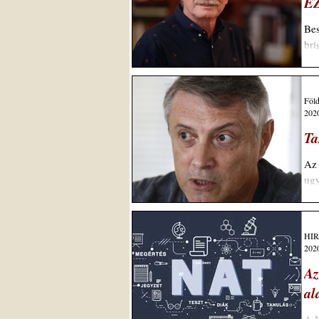
E
Bes
bri
Föld
2020
Ta
Az 
ugy
HI
2020
Az
al