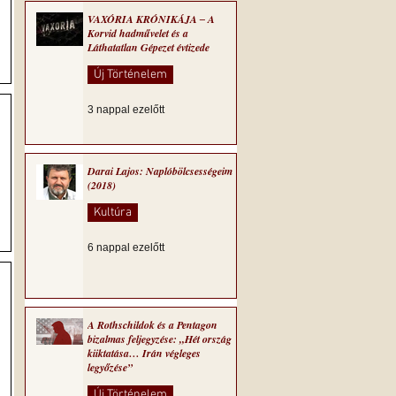
VAXÓRIA KRÓNIKÁJA ‒ A
Korvid hadművelet és a
Láthatatlan Gépezet évtizede
Új Történelem
3 nappal ezelőtt
Darai Lajos: Naplóbölcsességeim
(2018)
Kultúra
6 nappal ezelőtt
A Rothschildok és a Pentagon
bizalmas feljegyzése: „Hét ország
kiiktatása… Irán végleges
legyőzése”
Új Történelem