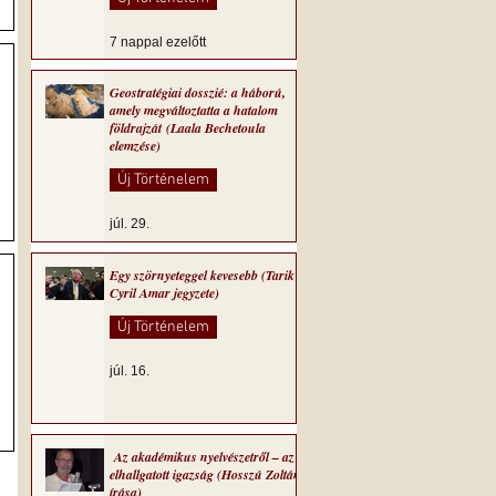
7 nappal ezelőtt
Geostratégiai dosszié: a háború,
amely megváltoztatta a hatalom
földrajzát (Laala Bechetoula
elemzése)
Új Történelem
júl. 29.
Egy szörnyeteggel kevesebb (Tarik
Cyril Amar jegyzete)
Új Történelem
júl. 16.
Az akadémikus nyelvészetről – az
elhallgatott igazság (Hosszú Zoltán
írása)