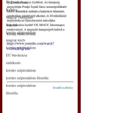
Új Történelem
Magyarok Országos Gyűlését. Az ünnepség 
megnyitóján Potápi Árpád János nemzetpolitikáért 
Kultúra
felelős államtitkár méltatta a határokon túlmutató, 
szimbolikus jelentőségű alkotást, és fővédnökként 
Magyar Őstörténet
megnyitotta az Ópusztaszeren másodjára 
Kakukk
megrendezésre kerülő VII. MOGY, háromnapos 
rendezvényét. A megnyitó ünnepségről tudósít a 
kortárs szépirodalom
Kristály Média felvétele.
magyar nyelv
https://www.youtube.com/watch?
kortárs szépirodalom
v=IbAlB5qFk6c
EU bürokrácia
emlékezés
kortárs szépirodalom
kortárs szépirodalom filozófia
kortárs szépirodalom
Tovább a filmhez
filozófia