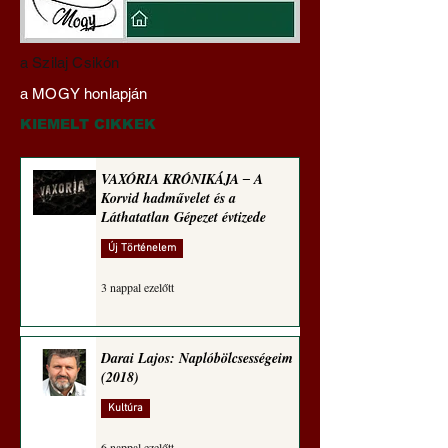
A Nap fénye – Dr. Boros
BOMBA! Donald 
a Szilaj Csikón
G. László szerint mégsem
elképesztő, több po
a MOGY honlapján
szúr ki velünk (Tallián
akciótervet jelentet
Hedvig küldeménye)
Deep State lebontá
KIEMELT CIKKEK
és a liberális őrület
megállítására!
VAXÓRIA KRÓNIKÁJA ‒ A
Korvid hadművelet és a
Láthatatlan Gépezet évtizede
Új Történelem
3 nappal ezelőtt
Darai Lajos: Naplóbölcsességeim
(2018)
Kultúra
6 nappal ezelőtt