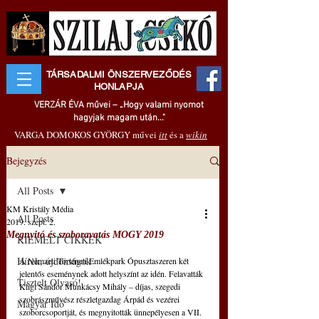
TÁRSADALMI ÖNSZERVEZŐDÉS
HONLAPJA
VERZÁR ÉVA művei – „Hogy valami nyomot
hagyjak magam után..."
VARGA DOMOKOS GYÖRGY művei
itt
és a
wikin
Bejegyzés
All Posts
KM Kristály Média
All Posts
2019. szept. 2.
Megnyitó és szoboravatás MOGY 2019
KIEMELT CIKKEK
Hírek, újdonságok
A Nemzeti Történeti Emlékpark Ópusztaszeren két 
jelentős eseménynek adott helyszínt az idén. Felavatták 
Tisztelt Olvasó!
Kligl Sándor Munkácsy Mihály – díjas, szegedi 
szobrászművész részletgazdag Árpád és vezérei 
Magyar Idő
szoborcsoportját, és megnyitották ünnepélyesen a VII. 