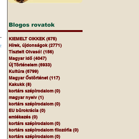
Blogos rovatok
KIEMELT CIKKEK
(675)
675 bejegyzés
z
Hírek, újdonságok
(2771)
2771 bejegyzés
Tisztelt Olvasó!
(156)
156 bejegyzés
Magyar Idő
(4047)
4047 bejegyzés
Új Történelem
(6933)
6933 bejegyzés
Kultúra
(6799)
6799 bejegyzés
Magyar Őstörténet
(117)
117 bejegyzés
Kakukk
(8)
8 bejegyzés
kortárs szépirodalom
(0)
0 bejegyzés
magyar nyelv
(1)
1 bejegyzés
kortárs szépirodalom
(0)
0 bejegyzés
EU bürokrácia
(0)
0 bejegyzés
emlékezés
(0)
0 bejegyzés
kortárs szépirodalom
(0)
0 bejegyzés
kortárs szépirodalom filozófia
(0)
0 bejegyzés
kortárs szépirodalom
(0)
0 bejegyzés