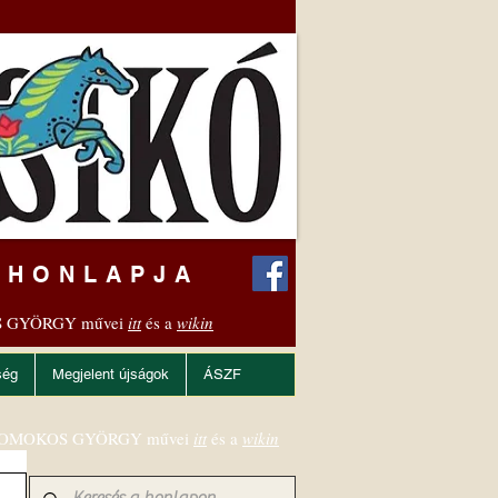
 HONLAPJA
 GYÖRGY művei
itt
és a
wikin
ség
Megjelent újságok
ÁSZF
OMOKOS GYÖRGY művei
itt
és a
wikin