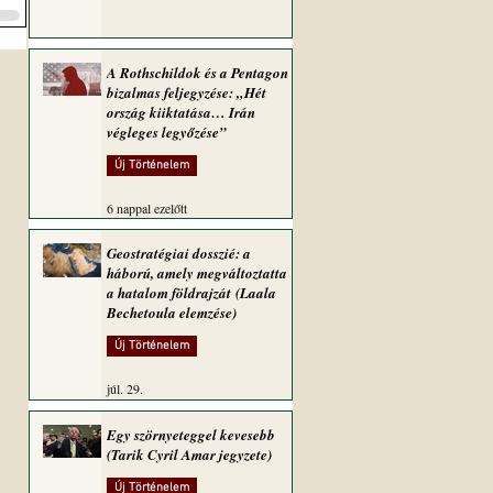
A Rothschildok és a Pentagon
bizalmas feljegyzése: „Hét
ország kiiktatása… Irán
végleges legyőzése”
Új Történelem
6 nappal ezelőtt
Geostratégiai dosszié: a
háború, amely megváltoztatta
a hatalom földrajzát (Laala
Bechetoula elemzése)
Új Történelem
júl. 29.
Egy szörnyeteggel kevesebb
(Tarik Cyril Amar jegyzete)
Új Történelem