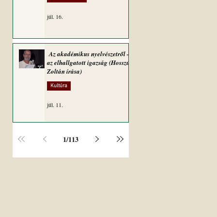
júl. 16.
Az akadémikus nyelvészetről –
az elhallgatott igazság (Hosszú
Zoltán írása)
Kultúra
júl. 11.
1
/
113