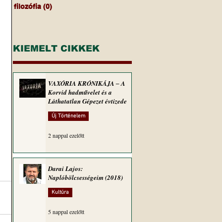
filozófia
(0)
0 bejegyzés
KIEMELT CIKKEK
VAXÓRIA KRÓNIKÁJA ‒ A
Korvid hadművelet és a
Láthatatlan Gépezet évtizede
Új Történelem
2 nappal ezelőtt
Darai Lajos:
Naplóbölcsességeim (2018)
Kultúra
5 nappal ezelőtt