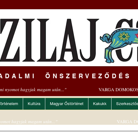
ADALMI ÖNSZERVEZŐDÉS
mi nyomot hagyjak magam után..."
VARGA DOMOKOS
Történelem
Kultúra
Magyar Őstörténet
Kakukk
Szerkesztő
omot hagyjak magam után..."
VARGA D