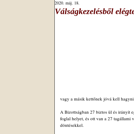
2020. máj. 18.
Válságkezelésből elégt
vagy a másik kettőnek jóvá kell hagyni
A Bizottságban 27 biztos ül és irányít 
foglal helyet, és ott van a 27 tagállami 
döntésekkel.