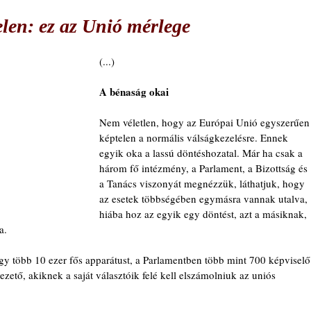
elen: ez az Unió mérlege
(...)
A bénaság okai
Nem véletlen, hogy az Európai Unió egyszerűen
képtelen a normális válságkezelésre. Ennek 
egyik oka a lassú döntéshozatal. Már ha csak a 
három fő intézmény, a Parlament, a Bizottság és 
a Tanács viszonyát megnézzük, láthatjuk, hogy 
az esetek többségében egymásra vannak utalva, 
hiába hoz az egyik egy döntést, azt a másiknak, 
a.
egy több 10 ezer fős apparátust, a Parlamentben több mint 700 képviselő
vezető, akiknek a saját választóik felé kell elszámolniuk az uniós 