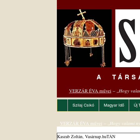
A TÁRS
VERZÁR ÉVA művei
– „
Hogy vala
Szilaj Csikó
Magyar Idő
Új 
VERZÁR ÉVA művei
– „
Hogy valami ny
Kaszab Zoltán, Vasárnap.huTÁN