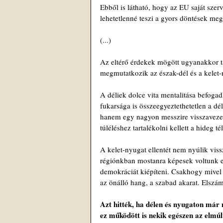
Ebből is látható, hogy az EU saját szer
lehetetlenné teszi a gyors döntések meg
(...)
Az eltérő érdekek mögött ugyanakkor 
megmutatkozik az észak-dél és a kelet-
A déliek dolce vita mentalitása befoga
fukarsága is összeegyeztethetetlen a dé
hanem egy nagyon messzire visszavezeth
túléléshez tartalékolni kellett a hideg 
A kelet-nyugat ellentét nem nyúlik vi
régiónkban mostanra képesek voltunk egy
demokráciát kiépíteni. Csakhogy mivel 
az önálló hang, a szabad akarat. Elszá
Azt hitték, ha délen és nyugaton már 
ez működött is nekik egészen az elmúl