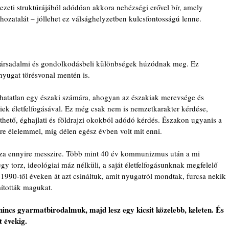
vezeti struktúrájából adódóan akkora nehézségi erővel bír, amely 
hozatalát – jóllehet ez válsághelyzetben kulcsfontosságú lenne.
társadalmi és gondolkodásbeli különbségek húzódnak meg. Ez 
nyugat törésvonal mentén is.
dhatatlan egy északi számára, ahogyan az északiak merevsége és 
liek életfelfogásával. Ez még csak nem is nemzetkarakter kérdése, 
ető, éghajlati és földrajzi okokból adódó kérdés. Északon ugyanis a 
télre élelemmel, míg délen egész évben volt mit enni.
ssza ennyire messzire. Több mint 40 év kommunizmus után a mi 
 torz, ideológiai máz nélküli, a saját életfelfogásunknak megfelelő 
1990-től éveken át azt csináltuk, amit nyugatról mondtak, furcsa nekik 
mították magukat.
nincs gyarmatbirodalmuk, majd lesz egy kicsit közelebb, keleten. És 
t évekig.