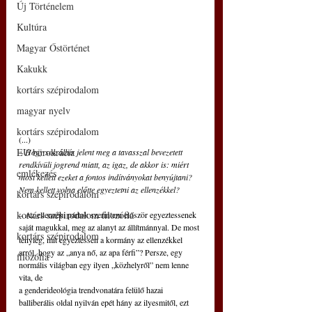
Új Történelem
Kultúra
Magyar Őstörténet
Kakukk
kortárs szépirodalom
magyar nyelv
kortárs szépirodalom
(...)
EU bürokrácia
– Hogy sok álhír jelent meg a tavasszal bevezetett 
rendkívüli jogrend miatt, az igaz, de akkor is: miért 
emlékezés
most kellett ezeket a fontos indítványokat benyújtani? 
Nem kellett volna előtte egyeztetni az ellenzékkel?
kortárs szépirodalom
kortárs szépirodalom filozófia
– Az ellenzéki pártok szerintem először egyeztessenek 
saját magukkal, meg az alanyt az állítmánnyal. De most 
kortárs szépirodalom
tényleg, mit egyeztessen a kormány az ellenzékkel 
arról, hogy az „anya nő, az apa férfi”? Persze, egy 
filozófia
normális világban egy ilyen „közhelyről” nem lenne 
vita, de
a genderideológia trendvonatára felülő hazai 
balliberális oldal nyilván epét hány az ilyesmitől, ezt 