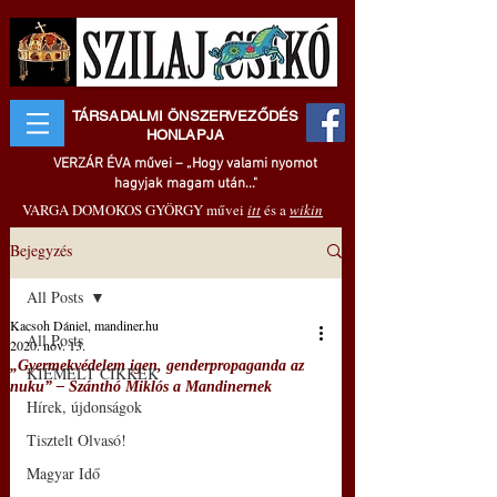
TÁRSADALMI ÖNSZERVEZŐDÉS
HONLAPJA
VERZÁR ÉVA művei – „Hogy valami nyomot
hagyjak magam után..."
VARGA DOMOKOS GYÖRGY művei
itt
és a
wikin
Bejegyzés
All Posts
Kacsoh Dániel, mandiner.hu
All Posts
2020. nov. 13.
„Gyermekvédelem igen, genderpropaganda az
KIEMELT CIKKEK
nuku” – Szánthó Miklós a Mandinernek
Hírek, újdonságok
Tisztelt Olvasó!
Magyar Idő