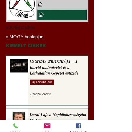
Pokol prof 4x ‒ Tiszás
Pokol prof: A HAZ
a Szilaj Csikón
szakértelem ‒ Háromféle
TŐKE AZ
a MOGY honlapján
módon közelít
RABLÓTŐKE? (Tal
egetrengető
Hedvig posztajánló
KIEMELT CIKKEK
zseninkhez (Tallián
Hedvig posztajánlója)
VAXÓRIA KRÓNIKÁJA ‒ A
Korvid hadművelet és a
Láthatatlan Gépezet évtizede
Új Történelem
2 nappal ezelőtt
Darai Lajos: Naplóbölcsességeim
(2018)
Kultúra