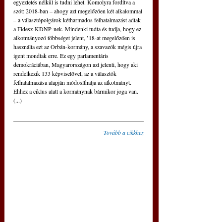
egyeztetés nélkül is tudni lehet. Komolyra fordítva a 
szót: 2018-ban – ahogy azt megelőzően két alkalommal 
– a választópolgárok kétharmados felhatalmazást adtak 
a Fidesz-KDNP-nek. Mindenki tudta és tudja, hogy ez 
alkotmányozó többséget jelent, ’18-at megelőzően is 
használta ezt az Orbán-kormány, a szavazók mégis újra 
igent mondtak erre. Ez egy parlamentáris 
demokráciában, Magyarországon azt jelenti, hogy aki 
rendelkezik 133 képviselővel, az a választók 
felhatalmazása alapján módosíthatja az alkotmányt. 
Ehhez a ciklus alatt a kormánynak bármikor joga van. 
(...)
Tovább a cikkhez