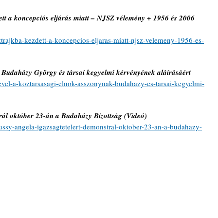
tt a koncepciós eljárás miatt – NJSZ vélemény + 1956 és 2006 
trajkba-kezdett-a-koncepcios-eljaras-miatt-njsz-velemeny-1956-es-
 Budaházy György és társai kegyelmi kérvényének aláírásáért
/level-a-koztarsasagi-elnok-asszonynak-budahazy-es-tarsai-kegyelmi-
rál október 23-án a Budaházy Bizottság (Videó)
/fussy-angela-igazsagtetelert-demonstral-oktober-23-an-a-budahazy-