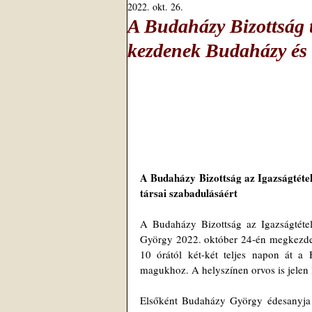
2022. okt. 26.
A Budaházy Bizottság t
kezdenek Budaházy és 
A Budaházy Bizottság az Igazságtétel
társai szabadulásáért
A Budaházy Bizottság az Igazságtétel
György 2022. október 24-én megkezdett
10 órától két-két teljes napon át a
magukhoz. A helyszínen orvos is jelen l
Elsőként Budaházy György édesanyja és