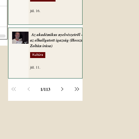
júl. 16.
Az akadémikus nyelvészetről –
az elhallgatott igazság (Hosszú
Zoltán írása)
Kultúra
júl. 11.
1
/
113