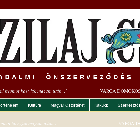
ADALMI ÖNSZERVEZŐDÉS
mi nyomot hagyjak magam után..."
VARGA DOMOKOS
Történelem
Kultúra
Magyar Őstörténet
Kakukk
Szerkesztő
omot hagyjak magam után..."
VARGA D