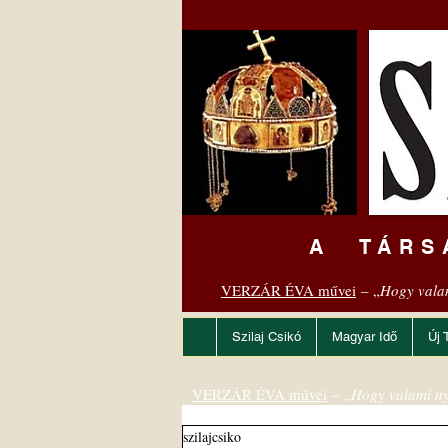
A TÁRS
VERZÁR ÉVA művei
– „
Hogy vala
Szilaj Csikó
Magyar Idő
Új 
VERZÁR ÉVA művei
– „
Hogy valami ny
szilajcsiko