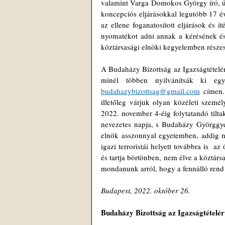
valamint Varga Domokos György író, újs
koncepciós eljárásokkal legutóbb 17 év
az ellene foganatosított eljárások és í
nyomatékot adni annak a kérésének és 
köztársasági elnöki kegyelemben részes
A Budaházy Bizottság az Igazságtételért
budahazybizottsag@gmail.com
 címen.
illetőleg várjuk olyan közéleti szemé
2022. november 4-éig folytatandó tilt
nevezetes napja, s Budaházy Györggyel
elnök asszonnyal egyetemben, addig nem
igazi terroristái helyett továbbra is  a
és tartja börtönben, nem élve a köztárs
mondanunk arról, hogy a fennálló rend 
Budapest, 2022. október 26.
Budaházy Bizottság az Igazságtételér