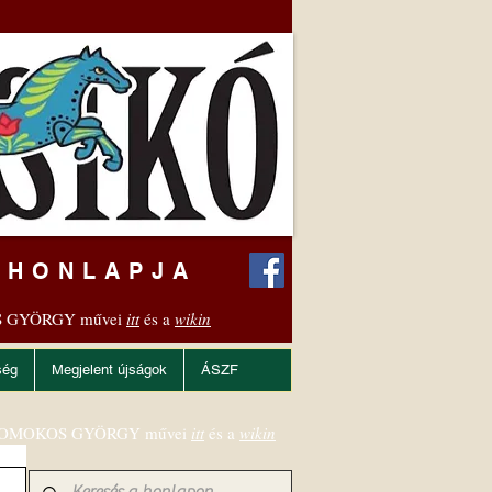
 HONLAPJA
 GYÖRGY művei
itt
és a
wikin
ség
Megjelent újságok
ÁSZF
OMOKOS GYÖRGY művei
itt
és a
wikin