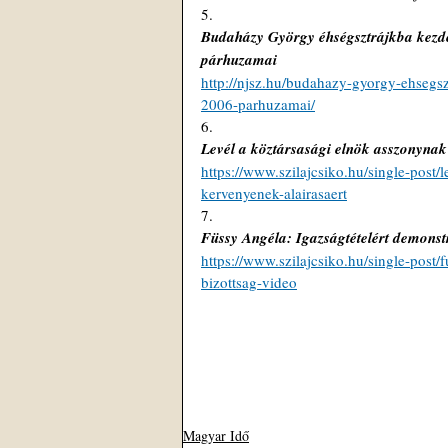
5. 
Budaházy György éhségsztrájkba kezde
párhuzamai
http://njsz.hu/budahazy-gyorgy-ehsegsz
2006-parhuzamai/
6.
Levél a köztársasági elnök asszonynak
https://www.szilajcsiko.hu/single-post
kervenyenek-alairasaert
7. 
Füssy Angéla: Igazságtételért demonst
https://www.szilajcsiko.hu/single-post
bizottsag-video
Magyar Idő