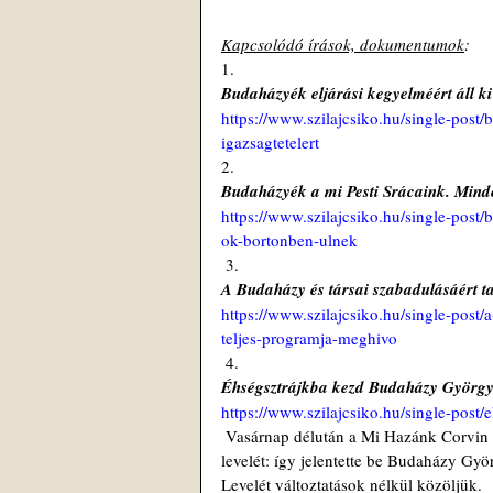
Kapcsolódó írások, dokumentumok
: 
1. 
Budaházyék eljárási kegyelméért áll ki
https://www.szilajcsiko.hu/single-post/
igazsagtetelert
2.
Budaházyék a mi Pesti Srácaink. Minde
https://www.szilajcsiko.hu/single-post
ok-bortonben-ulnek
 3. 
A Budaházy és társai szabadulásáért t
https://www.szilajcsiko.hu/single-post/
teljes-programja-meghivo
 4. 
Éhségsztrájkba kezd Budaházy Györg
https://www.szilajcsiko.hu/single-post
 Vasárnap délután a Mi Hazánk Corvin téri megemlékezésén olvasta fel Budaházy Edda Budaházy György 
levelét: így jelentette be Budaházy Gy
Levelét változtatások nélkül közöljük.