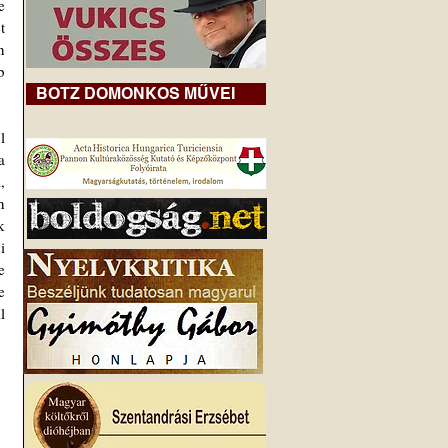
 
 
 
 
BOTZ DOMONKOS MŰVEI
 
minél többen nyilvánítsák ki együttérzésüket és támogatásukat Budaházy és társai ügyében a  
 
 
 
 
 
 
 