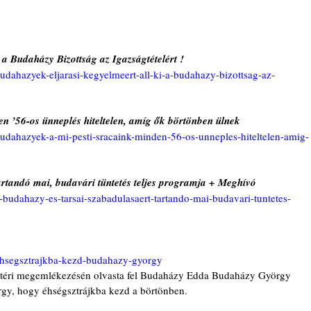
 a Budaházy Bizottság az Igazságtételért !
budahazyek-eljarasi-kegyelmeert-all-ki-a-budahazy-bizottsag-az-
n ’56-os ünneplés hiteltelen, amíg ők börtönben ülnek
/budahazyek-a-mi-pesti-sracaink-minden-56-os-unneples-hiteltelen-amig-
artandó mai, budavári tüntetés teljes programja + Meghívó
a-budahazy-es-tarsai-szabadulasaert-tartando-mai-budavari-tuntetes-
y
/ehsegsztrajkba-kezd-budahazy-gyorgy
örgy, hogy éhségsztrájkba kezd a börtönben. 