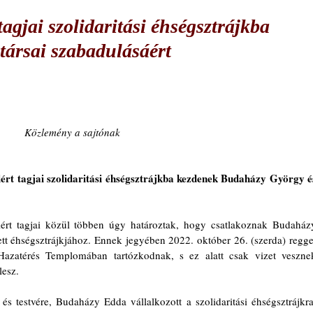
agjai szolidaritási éhségsztrájkba
társai szabadulásáért
Közlemény a sajtónak
ért tagjai szolidaritási éhségsztrájkba kezdenek Budaházy György és
ért tagjai közül többen úgy határoztak, hogy csatlakoznak Budaházy
 éhségsztrájkjához. Ennek jegyében 2022. október 26. (szerda) reggel
 Hazatérés Templomában tartózkodnak, s ez alatt csak vizet vesznek
esz. 
 testvére, Budaházy Edda vállalkozott a szolidaritási éhségsztrájkra,