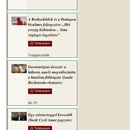
A Rothschildok és a Pentagon
bizalmas feljegyzése: „Hét
ország kiiktatása… Irán
végleges legyőzése”
Új Történelem
5 nappal ezelőtt
Geostratégiai dosszié: a
háború, amely megváltoztatta
a hatalom földrajzát (Laala
Bechetoula elemzése)
Új Történelem
júl. 29.
Egy szörnyeteggel kevesebb
(Tarik Cyril Amar jegyzete)
Új Történelem