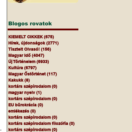
Blogos rovatok
KIEMELT CIKKEK
(675)
675 bejegyzés
Hírek, újdonságok
(2771)
2771 bejegyzés
Tisztelt Olvasó!
(156)
156 bejegyzés
Magyar Idő
(4047)
4047 bejegyzés
Új Történelem
(6933)
6933 bejegyzés
Kultúra
(6797)
6797 bejegyzés
Magyar Őstörténet
(117)
117 bejegyzés
Kakukk
(8)
8 bejegyzés
kortárs szépirodalom
(0)
0 bejegyzés
magyar nyelv
(1)
1 bejegyzés
kortárs szépirodalom
(0)
0 bejegyzés
EU bürokrácia
(0)
0 bejegyzés
emlékezés
(0)
0 bejegyzés
kortárs szépirodalom
(0)
0 bejegyzés
kortárs szépirodalom filozófia
(0)
0 bejegyzés
kortárs szépirodalom
(0)
0 bejegyzés