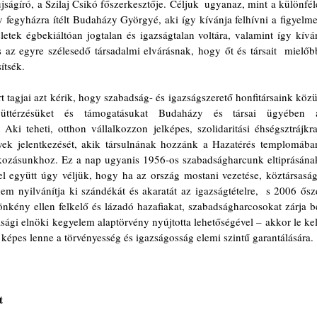
ágíró, a Szilaj Csikó főszerkesztője. Céljuk  ugyanaz, mint a különféle
 fegyházra ítélt Budaházy Györgyé, aki így kívánja felhívni a figyelmet
téletek égbekiáltóan jogtalan és igazságtalan voltára, valamint így kíván
az egyre szélesedő társadalmi elvárásnak, hogy őt és társait  mielőbb
ítsék.
 tagjai azt kérik, hogy szabadság- és igazságszerető honfitársaink közül
 Aki teheti, otthon vállalkozzon jelképes, szolidaritási éhségsztrájkra,
lyek jelentkezését, akik társulnának hozzánk a Hazatérés templomában
akozásunkhoz. Ez a nap ugyanis 1956-os szabadságharcunk eltiprásának
 együtt úgy véljük, hogy ha az ország mostani vezetése, köztársasági
 nyilvánítja ki szándékát és akaratát az igazságtételre,  s 2006 ősze
z önkény ellen felkelő és lázadó hazafiakat, szabadságharcosokat zárja be
asági elnöki kegyelem alaptörvény nyújtotta lehetőségével – akkor le kell
képes lenne a törvényesség és igazságosság elemi szintű garantálására.
t