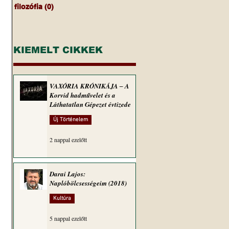
filozófia
(0)
0 bejegyzés
KIEMELT CIKKEK
VAXÓRIA KRÓNIKÁJA ‒ A
Korvid hadművelet és a
Láthatatlan Gépezet évtizede
Új Történelem
2 nappal ezelőtt
Darai Lajos:
Naplóbölcsességeim (2018)
Kultúra
5 nappal ezelőtt