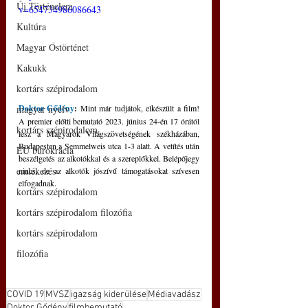
Új Történelem
v=654734986086643
Kultúra
Magyar Őstörténet
Kakukk
kortárs szépirodalom
Doktor Gődény
: 
Mint már tudjátok, elkészült a film!  
magyar nyelv
A premier előtti bemutató 2023. június 24-én 17 órától 
kortárs szépirodalom
lesz a Magyarok Világszövetségének székházában, 
Budapesten a Semmelweis utca 1-3 alatt. A vetítés után 
EU bürokrácia
beszélgetés az alkotókkal és a szereplőkkel. Belépőjegy 
emlékezés
nincs, de az alkotók jószívű támogatásokat szívesen 
elfogadnak.
kortárs szépirodalom
kortárs szépirodalom filozófia
kortárs szépirodalom
filozófia
COVID 19
MVSZ
igazság kiderülése
Médiavadász
Doktor Gődény
filmbemutató