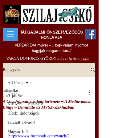
TÁRSADALMI ÖNSZERVEZŐDÉS
HONLAPJA
VERZÁR ÉVA művei – „Hogy valami nyomot
hagyjak magam után..."
VARGA DOMOKOS GYÖRGY művei
itt
és a
wikin
Bejegyzés
All Posts
szilajcsiko
All Posts
2023. jún. 20.
A Covid-járvány valódi története – A Médiavadász
KIEMELT CIKKEK
filmje – Bemutató az MVSZ-székházban
Hírek, újdonságok
Tisztelt Olvasó!
Magyar Idő
https://www.facebook.com/watch/?