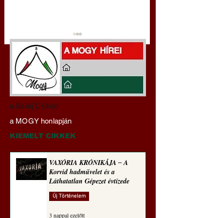
Miért tabu Fauci
Hajdu Zoltán:
a Szilaj Csikón
büntetőjogi felelősségre
Transzhumanizmus
a MOGY honlapján
vonása
technomorál ‒ 21/2
Rugalmas technomo
KIEMELT CIKKEK
alázatosság
VAXÓRIA KRÓNIKÁJA ‒ A
Korvid hadművelet és a
Láthatatlan Gépezet évtizede
Új Történelem
3 nappal ezelőtt