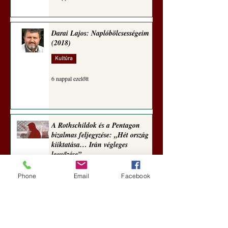
Darai Lajos: Naplóbölcsességeim
(2018)
Kultúra
6 nappal ezelőtt
A Rothschildok és a Pentagon
bizalmas feljegyzése: „Hét ország
kiiktatása… Irán végleges
legyőzése”
Új Történelem
Phone
Email
Facebook
7 nappal ezelőtt
Geostratégiai dosszié: a háború,
amely megváltoztatta a hatalom