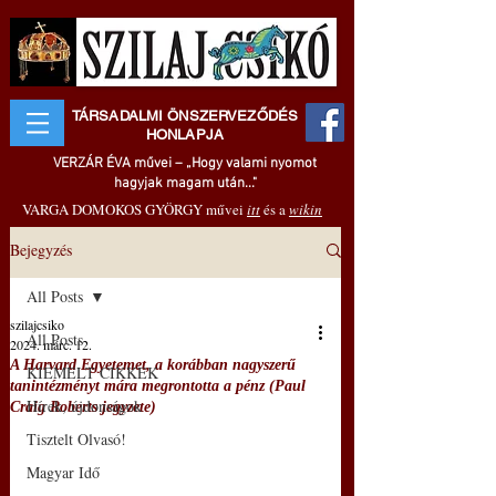
TÁRSADALMI ÖNSZERVEZŐDÉS
HONLAPJA
VERZÁR ÉVA művei – „Hogy valami nyomot
hagyjak magam után..."
VARGA DOMOKOS GYÖRGY művei
itt
és a
wikin
Bejegyzés
All Posts
szilajcsiko
All Posts
2024. márc. 12.
A Harvard Egyetemet, a korábban nagyszerű
KIEMELT CIKKEK
tanintézményt mára megrontotta a pénz (Paul
Hírek, újdonságok
Craig Roberts jegyzete)
Tisztelt Olvasó!
Magyar Idő