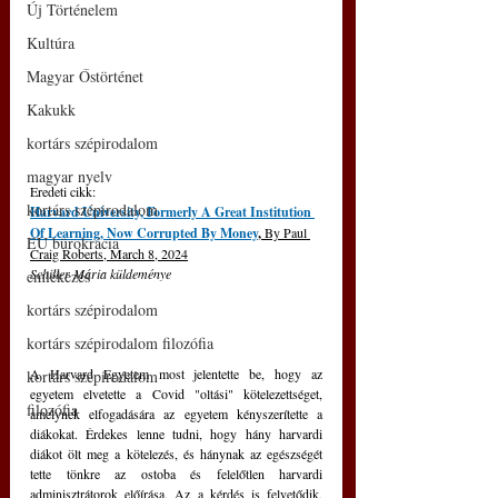
Új Történelem
Kultúra
Magyar Őstörténet
Kakukk
kortárs szépirodalom
magyar nyelv
Eredeti cikk:
kortárs szépirodalom
Harvard University, Formerly A Great Institution 
Of Learning, Now Corrupted By Money
, 
By Paul 
EU bürokrácia
Craig Roberts, March 8, 2024
Schiller Mária küldeménye
emlékezés
kortárs szépirodalom
kortárs szépirodalom filozófia
A Harvard Egyetem most jelentette be, hogy az 
kortárs szépirodalom
egyetem elvetette a Covid "oltási" kötelezettséget, 
filozófia
amelynek elfogadására az egyetem kényszerítette a 
diákokat. Érdekes lenne tudni, hogy hány harvardi 
diákot ölt meg a kötelezés, és hánynak az egészségét 
tette tönkre az ostoba és felelőtlen harvardi 
adminisztrátorok előírása. Az a kérdés is felvetődik, 