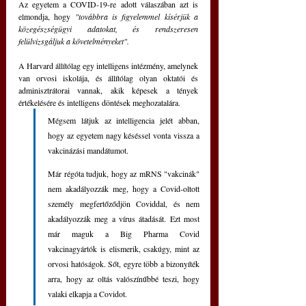
Az egyetem a COVID-19-re adott válaszában azt is 
elmondja, hogy 
"továbbra is figyelemmel kísérjük a 
közegészségügyi adatokat, és rendszeresen 
felülvizsgáljuk a követelményeket".
A Harvard állítólag egy intelligens intézmény, amelynek 
van orvosi iskolája, és állítólag olyan oktatói és 
adminisztrátorai vannak, akik képesek a tények 
értékelésére és intelligens döntések meghozatalára. 
Mégsem látjuk az intelligencia jelét abban, 
hogy az egyetem nagy késéssel vonta vissza a 
vakcinázási mandátumot.
Már régóta tudjuk, hogy az mRNS "vakcinák" 
nem akadályozzák meg, hogy a Covid-oltott 
személy megfertőződjön Coviddal, és nem 
akadályozzák meg a vírus átadását. Ezt most 
már maguk a Big Pharma Covid 
vakcinagyártók is elismerik, csakúgy, mint az 
orvosi hatóságok. Sőt, egyre több a bizonyíték 
arra, hogy az oltás valószínűbbé teszi, hogy 
valaki elkapja a Covidot.