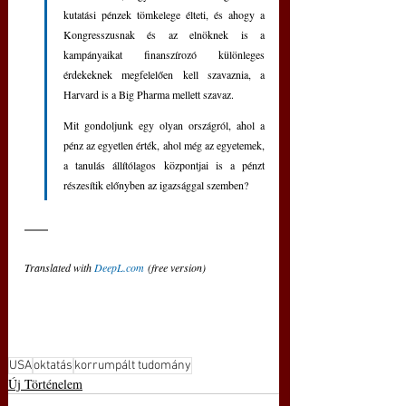
kutatási pénzek tömkelege élteti, és ahogy a 
Kongresszusnak és az elnöknek is a 
kampányaikat finanszírozó különleges 
érdekeknek megfelelően kell szavaznia, a 
Harvard is a Big Pharma mellett szavaz.
Mit gondoljunk egy olyan országról, ahol a 
pénz az egyetlen érték, ahol még az egyetemek, 
a tanulás állítólagos központjai is a pénzt 
részesítik előnyben az igazsággal szemben?
Translated with 
DeepL.com
 (free version)
USA
oktatás
korrumpált tudomány
Új Történelem