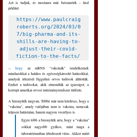
Azt is tudjuk, és mostanra már beismerték – lásd 
például
https://www.paulcraig
roberts.org/2024/03/0
7/big-pharma-and-its-
shills-are-having-to-
adjust-their-covid-
fiction-to-the-facts/ 
–
, hogy
 az mRNS "vakcinák" rendelkeznek 
mindazokkal a halálos és egészségkárosító hatásokkal, 
amelyek létezését független orvos tudósok állították. 
Ezeket a tudósokat, akik elmondták az igazságot, a 
korrupt amerikai orvosi intézményrendszer üldözte.
A bizonyíték megvan. Többé már nem kérdéses, hogy a 
"vakcina", amely valójában nem is vakcina, nemcsak 
teljesen hatástalan, hanem nagyon veszélyes is. 
Egyre több a bizonyíték arra, hogy a "vakcina" 
sokkal nagyobb gyilkos, mint maga a 
laboratóriumban létrehozott vírus. Akkor miért 