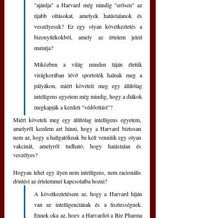
"ajánlja" a Harvard még mindig "erősen" az 
újabb oltásokat, amelyek hatástalanok és 
veszélyesek? Ez egy olyan következtetés a 
bizonyítékokból, amely az értelem jeleit 
mutatja?
Miközben a világ minden táján életük 
virágkorában lévő sportolók halnak meg a 
pályákon, miért követeli meg egy állítólag 
intelligens egyetem még mindig, hogy a diákok 
megkapják a kezdeti "védőoltást"?
Miért követeli meg egy állítólag intelligens egyetem, 
amelyről kezdem azt hinni, hogy a Harvard biztosan 
nem az, hogy a hallgatóknak be kell venniük egy olyan 
vakcinát, amelyről tudható, hogy hatástalan és 
veszélyes?
Hogyan lehet egy ilyen nem intelligens, nem racionális 
döntést az értelemmel kapcsolatba hozni?
A következtetésem az, hogy a Harvard híján 
van az intelligenciának és a tisztességnek. 
Ennek oka az, hogy a Harvardot a Big Pharma 