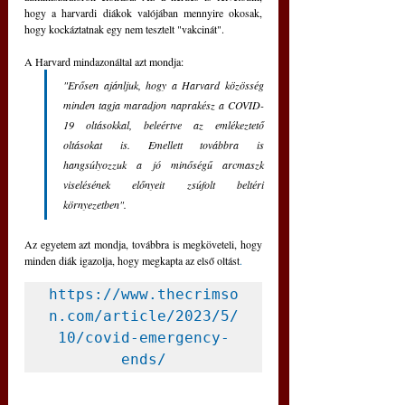
hogy a harvardi diákok valójában mennyire okosak, 
hogy kockáztatnak egy nem tesztelt "vakcinát".
A Harvard mindazonáltal azt mondja: 
"Erősen ajánljuk, hogy a Harvard közösség 
minden tagja maradjon naprakész a COVID-
19 oltásokkal, beleértve az emlékeztető 
oltásokat is. Emellett továbbra is 
hangsúlyozzuk a jó minőségű arcmaszk 
viselésének előnyeit zsúfolt beltéri 
környezetben". 
Az egyetem azt mondja, továbbra is megköveteli, hogy 
minden diák igazolja, hogy megkapta az első oltást
. 
https://www.thecrimso
n.com/article/2023/5/
10/covid-emergency-
ends/