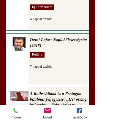
Új Történelem
4 nappal ezelőtt
Darai Lajos: Naplóbölcsességeim
(2018)
Kultúra
7 nappal ezelőtt
A Rothschildok és a Pentagon
bizalmas feljegyzése: „Hét ország
kiiktatása… Irán végleges
legyőzése”
Phone
Email
Facebook
Új Történelem
aug. 1.