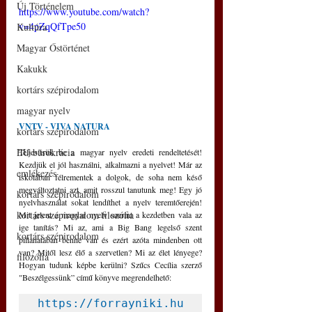
Új Történelem
https://www.youtube.com/watch?
v=4pZqQfTpe50
Kultúra
Magyar Őstörténet
Kakukk
kortárs szépirodalom
magyar nyelv
VNTV - VIVA NATURA
kortárs szépirodalom
EU bürokrácia
Teljesítsük be a magyar nyelv eredeti rendeltetését! 
Kezdjük el jól használni, alkalmazni a nyelvet! Már az 
emlékezés
iskolában félrementek a dolgok, de soha nem késő 
megváltoztatni azt, amit rosszul tanutunk meg! Egy jó 
kortárs szépirodalom
nyelvhasználat sokat lendíthet a nyelv teremtőerején! 
kortárs szépirodalom filozófia
Mit jelent a magyar nyelv szerint a kezdetben vala az 
ige tanítás? Mi az, ami a Big Bang legelső szent 
kortárs szépirodalom
pillanatában benne van és ezért azóta mindenben ott 
van? Mitől lesz élő a szervetlen? Mi az élet lényege? 
filozófia
Hogyan tudunk képbe kerülni? Szűcs Cecília szerző 
"Beszélgessünk” című könyve megrendelhető: 
https://forrayniki.hu