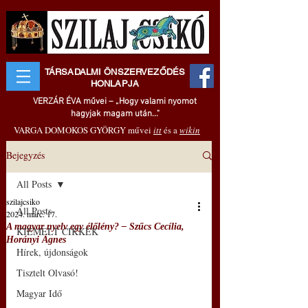
TÁRSADALMI ÖNSZERVEZŐDÉS
HONLAPJA
VERZÁR ÉVA művei – „Hogy valami nyomot
hagyjak magam után..."
VARGA DOMOKOS GYÖRGY művei
itt
és a
wikin
Bejegyzés
All Posts
szilajcsiko
All Posts
2024. márc. 17.
A magyar nyelv egy élőlény? – Szűcs Cecília,
KIEMELT CIKKEK
Horányi Ágnes
Hírek, újdonságok
Tisztelt Olvasó!
Magyar Idő