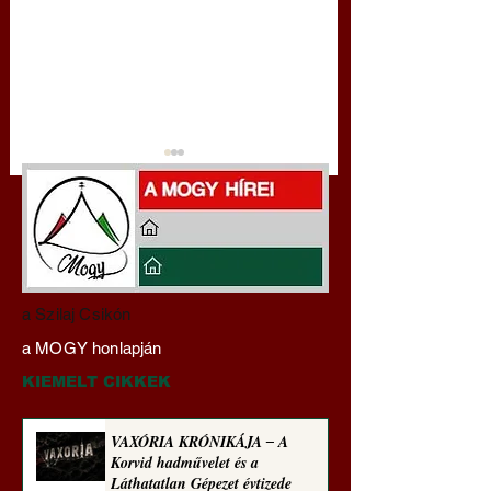
Darai Lajos:
Gyimóthy Gábor
a Szilaj Csikón
Naplóbölcsességeim
nyelvművelő gúnyv
a MOGY honlapján
(2024)
sorozata (1772)
KIEMELT CIKKEK
VAXÓRIA KRÓNIKÁJA ‒ A
Korvid hadművelet és a
Láthatatlan Gépezet évtizede