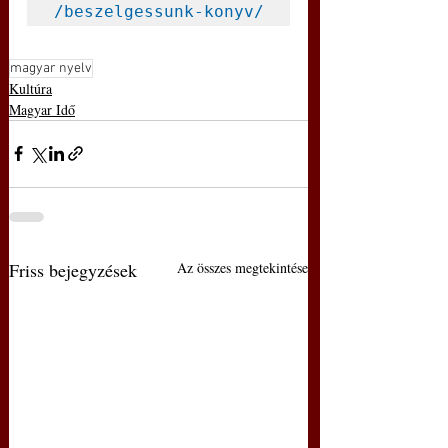
/beszelgessunk-konyv/
magyar nyelv
Kultúra
Magyar Idő
Friss bejegyzések
Az összes megtekintése